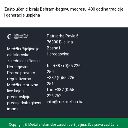
Zašto učenici biraju Behram-begovu medresu: 400 godina tradicije
i generacije uspjeha
Patrijarha Pavla 6
76300 Bijeljina
Bosna i
Medžlis Bijeljina je
Hercegovina
dio Islamske
zajednice u Bosni i
tel: +387 (0)55 226
Hercegovini.
250
Prema pravnim
+387 (0)55 226
regulativama
251
Medžlis je pravno
fax: +387 (0)55
lice kojeg
226 252
predstavljaju
info@mizbijeljina.ba
predsjednik i glavni
imam.
Copyright © Medžlis Islamske zajednice Bijeljina. Sva prava zadržana.