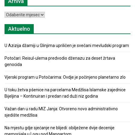
Arhiva
Arhiva
Aktuelno
U Azizija džamiji u Glinjima upriličen je svečani mevludski program
Potočari: Reisul-ulema predvodio dženazu za deset žrtava
genocida
Vjerski program u Potočarima: Ovdje je počinjeno planetarno zlo
U toku žetva pšenice na parcelama Medžlisa Islamske zajednice
Bijeljina – Kontinuiran i predan rad duži niz godina
Važan dan u radu MIZ Janja: Otvoreno novo administrativno
sjedište medžlisa
Na mjestu gdje sjećanje ne blijedi: obilježene dvije decenije
memorijala u Logu pod Mangartom