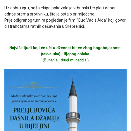
Uz dobru igru, naša ekipa pokazala je vrhunski fer.plej i dobar
odnos prema protivniku, što je ostalo primijećeno.
Prije odigranog turnira pogledan je film “Quo Vadis Aida” koji govori
o strahotama ratnih dešavanja u Srebrenici.
Najviše ljudi koji će ući u džennet bit će zbog bogobojaznosti
(takvaluka) i lijepog ahlaka.
(Buharija i drugi muhaddisi)