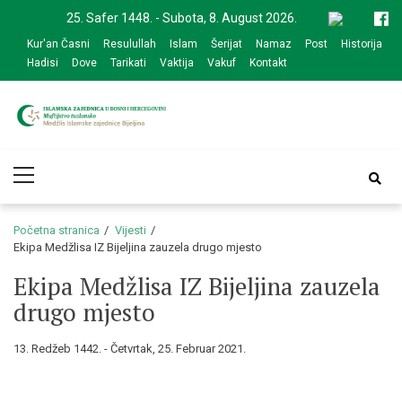
Skip
Skip
25. Safer 1448. - Subota, 8. August 2026.
to
to
Kur'an Časni
Resulullah
Islam
Šerijat
Namaz
Post
Historija
navigation
content
Hadisi
Dove
Tarikati
Vaktija
Vakuf
Kontakt
Medžlis Islamske
Službena web prezentacija
Primary
zajednice Bijeljina
Menu
Početna stranica
Vijesti
Ekipa Medžlisa IZ Bijeljina zauzela drugo mjesto
Ekipa Medžlisa IZ Bijeljina zauzela
drugo mjesto
13. Redžeb 1442. - Četvrtak, 25. Februar 2021.