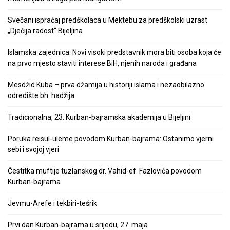
Svečani ispraćaj predškolaca u Mektebu za predškolski uzrast
„Dječija radost“ Bijeljina
Islamska zajednica: Novi visoki predstavnik mora biti osoba koja će
na prvo mjesto staviti interese BiH, njenih naroda i građana
Mesdžid Kuba – prva džamija u historiji islama i nezaobilazno
odredište bh. hadžija
Tradicionalna, 23. Kurban-bajramska akademija u Bijeljini
Poruka reisul-uleme povodom Kurban-bajrama: Ostanimo vjerni
sebi i svojoj vjeri
Čestitka muftije tuzlanskog dr. Vahid-ef. Fazlovića povodom
Kurban-bajrama
Jevmu-Arefe i tekbiri-tešrik
Prvi dan Kurban-bajrama u srijedu, 27. maja