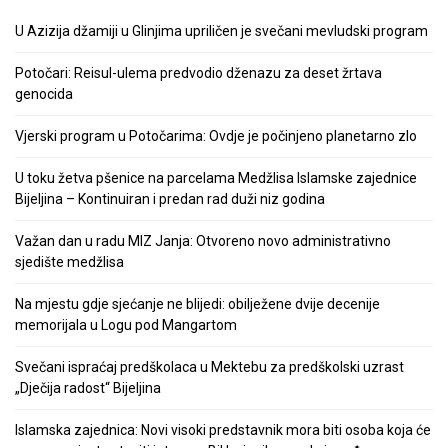
U Azizija džamiji u Glinjima upriličen je svečani mevludski program
Potočari: Reisul-ulema predvodio dženazu za deset žrtava
genocida
Vjerski program u Potočarima: Ovdje je počinjeno planetarno zlo
U toku žetva pšenice na parcelama Medžlisa Islamske zajednice
Bijeljina – Kontinuiran i predan rad duži niz godina
Važan dan u radu MIZ Janja: Otvoreno novo administrativno
sjedište medžlisa
Na mjestu gdje sjećanje ne blijedi: obilježene dvije decenije
memorijala u Logu pod Mangartom
Svečani ispraćaj predškolaca u Mektebu za predškolski uzrast
„Dječija radost“ Bijeljina
Islamska zajednica: Novi visoki predstavnik mora biti osoba koja će