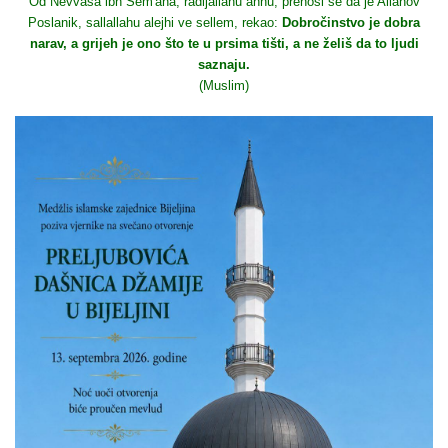
Od Nevvasa ibn Sem'ana, radijallahu anhu, prenosi se da je Allahov
Poslanik, sallallahu alejhi ve sellem, rekao:
Dobročinstvo je dobra
narav, a grijeh je ono što te u prsima tišti, a ne želiš da to ljudi
saznaju.
(Muslim)