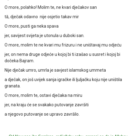
O more, polahko! Molim te, ne kvari dječakov san
tā, dječak odavno nije osjetio takav mir
O more, pusti ga neka spava
jer, savijest svijeta je utonula u duboki san.
O more, molim te ne kvari mu frizuru i ne uništavaj mu odjeću
jer, on nema druge odjeće u kojoj bi ti izašao u susret i kojoj bi
dočeka Bajram.
Nije dječak umro, umrla je savjest islamskog ummeta
a dječak, on još uvijek sanja igračke ili ljuljačku koju nije uništila
granata.
O more, molim te, ostavi dječaka na miru
jer, na kraju će se svakako putovanje završiti
a njegovo putovanje se upravo završilo.