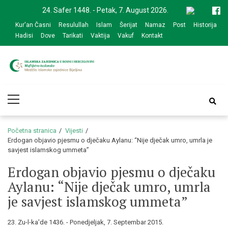
Skip
Skip
24. Safer 1448. - Petak, 7. August 2026.
to
to
Kur'an Časni
Resulullah
Islam
Šerijat
Namaz
Post
Historija
navigation
content
Hadisi
Dove
Tarikati
Vaktija
Vakuf
Kontakt
Medžlis Islamske
Službena web prezentacija
Primary
zajednice Bijeljina
Menu
Početna stranica
Vijesti
Erdogan objavio pjesmu o dječaku Aylanu: “Nije dječak umro, umrla je
savjest islamskog ummeta”
Erdogan objavio pjesmu o dječaku
Aylanu: “Nije dječak umro, umrla
je savjest islamskog ummeta”
23. Zu-l-ka'de 1436. - Ponedjeljak, 7. Septembar 2015.