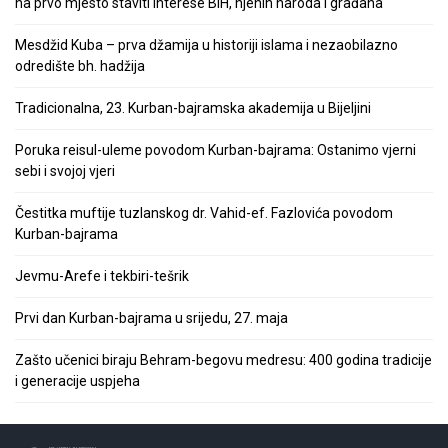
na prvo mjesto staviti interese BiH, njenih naroda i građana
Mesdžid Kuba – prva džamija u historiji islama i nezaobilazno
odredište bh. hadžija
Tradicionalna, 23. Kurban-bajramska akademija u Bijeljini
Poruka reisul-uleme povodom Kurban-bajrama: Ostanimo vjerni
sebi i svojoj vjeri
Čestitka muftije tuzlanskog dr. Vahid-ef. Fazlovića povodom
Kurban-bajrama
Jevmu-Arefe i tekbiri-tešrik
Prvi dan Kurban-bajrama u srijedu, 27. maja
Zašto učenici biraju Behram-begovu medresu: 400 godina tradicije
i generacije uspjeha