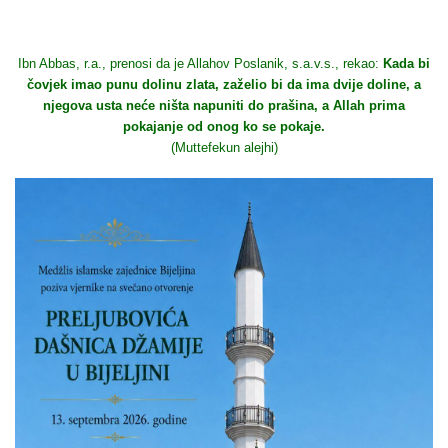
Ibn Abbas, r.a., prenosi da je Allahov Poslanik, s.a.v.s., rekao:
Kada bi
čovjek imao punu dolinu zlata, zaželio bi da ima dvije doline, a
njegova usta neće ništa napuniti do prašina, a Allah prima
pokajanje od onog ko se pokaje.
(Muttefekun alejhi)