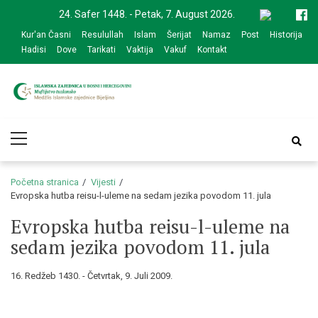
Skip
Skip
24. Safer 1448. - Petak, 7. August 2026.
to
to
Kur'an Časni
Resulullah
Islam
Šerijat
Namaz
Post
Historija
navigation
content
Hadisi
Dove
Tarikati
Vaktija
Vakuf
Kontakt
Medžlis Islamske
Službena web prezentacija
Primary
zajednice Bijeljina
Menu
Početna stranica
Vijesti
Evropska hutba reisu-l-uleme na sedam jezika povodom 11. jula
Evropska hutba reisu-l-uleme na
sedam jezika povodom 11. jula
16. Redžeb 1430. - Četvrtak, 9. Juli 2009.