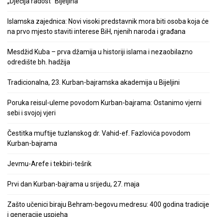
„Dječija radost“ Bijeljina
Islamska zajednica: Novi visoki predstavnik mora biti osoba koja će
na prvo mjesto staviti interese BiH, njenih naroda i građana
Mesdžid Kuba – prva džamija u historiji islama i nezaobilazno
odredište bh. hadžija
Tradicionalna, 23. Kurban-bajramska akademija u Bijeljini
Poruka reisul-uleme povodom Kurban-bajrama: Ostanimo vjerni
sebi i svojoj vjeri
Čestitka muftije tuzlanskog dr. Vahid-ef. Fazlovića povodom
Kurban-bajrama
Jevmu-Arefe i tekbiri-tešrik
Prvi dan Kurban-bajrama u srijedu, 27. maja
Zašto učenici biraju Behram-begovu medresu: 400 godina tradicije
i generacije uspjeha