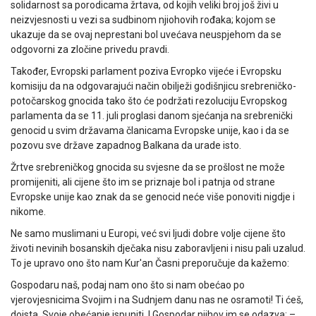
solidarnost sa porodicama žrtava, od kojih veliki broj još živi u
neizvjesnosti u vezi sa sudbinom njiohovih rođaka; kojom se
ukazuje da se ovaj neprestani bol uvećava neuspjehom da se
odgovorni za zločine privedu pravdi.
Također, Evropski parlament poziva Evropko vijeće i Evropsku
komisiju da na odgovarajući način obilježi godišnjicu srebreničko-
potočarskog gnocida tako što će podržati rezoluciju Evropskog
parlamenta da se 11. juli proglasi danom sjećanja na srebrenički
genocid u svim državama članicama Evropske unije, kao i da se
pozovu sve države zapadnog Balkana da urade isto.
Žrtve srebreničkog gnocida su svjesne da se prošlost ne može
promijeniti, ali cijene što im se priznaje bol i patnja od strane
Evropske unije kao znak da se genocid neće više ponoviti nigdje i
nikome.
Ne samo muslimani u Europi, već svi ljudi dobre volje cijene što
životi nevinih bosanskih dječaka nisu zaboravljeni i nisu pali uzalud.
To je upravo ono što nam Kur'an Časni preporučuje da kažemo:
Gospodaru naš, podaj nam ono što si nam obećao po
vjerovjesnicima Svojim i na Sudnjem danu nas ne osramoti! Ti ćeš,
doista, Svoje obećanje ispuniti. I Gospodar njihov im se odazva: –