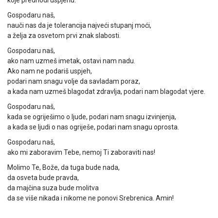
koje predhodi uspjehu.
Gospodaru naš,
nauči nas da je tolerancija najveći stupanj moći,
a želja za osvetom prvi znak slabosti.
Gospodaru naš,
ako nam uzmeš imetak, ostavi nam nadu.
Ako nam ne podariš uspjeh,
podari nam snagu volje da savladam poraz,
a kada nam uzmeš blagodat zdravlja, podari nam blagodat vjere.
Gospodaru naš,
kada se ogriješimo o ljude, podari nam snagu izvinjenja,
a kada se ljudi o nas ogriješe, podari nam snagu oprosta.
Gospodaru naš,
ako mi zaboravim Tebe, nemoj Ti zaboraviti nas!
Molimo Te, Bože, da tuga bude nada,
da osveta bude pravda,
da majčina suza bude molitva
da se više nikada i nikome ne ponovi Srebrenica. Amin!