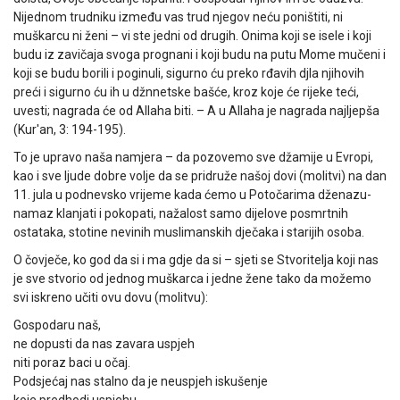
Nijednom trudniku između vas trud njegov neću poništiti, ni
muškarcu ni ženi – vi ste jedni od drugih. Onima koji se isele i koji
budu iz zavičaja svoga prognani i koji budu na putu Mome mučeni i
koji se budu borili i poginuli, sigurno ću preko rđavih djla njihovih
preći i sigurno ću ih u džnnetske bašće, kroz koje će rijeke teći,
uvesti; nagrada će od Allaha biti. – A u Allaha je nagrada najljepša
(Kur'an, 3: 194-195).
To je upravo naša namjera – da pozovemo sve džamije u Evropi,
kao i sve ljude dobre volje da se pridruže našoj dovi (molitvi) na dan
11. jula u podnevsko vrijeme kada ćemo u Potočarima dženazu-
namaz klanjati i pokopati, nažalost samo dijelove posmrtnih
ostataka, stotine nevinih muslimanskih dječaka i starijih osoba.
O čovječe, ko god da si i ma gdje da si – sjeti se Stvoritelja koji nas
je sve stvorio od jednog muškarca i jedne žene tako da možemo
svi iskreno učiti ovu dovu (molitvu):
Gospodaru naš,
ne dopusti da nas zavara uspjeh
niti poraz baci u očaj.
Podsjećaj nas stalno da je neuspjeh iskušenje