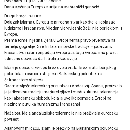
Povodom 11. jula, 2009. godine
Dana sjećanja Europske unije na srebrenički genocid
Draga braćo i sestre,
Dolazak islama u Evropu je prirodna stvar kao što je i dolazak
judaizma i kršćanstva. Nijedan vjerovjesnik Božji nije porijeklom iz
Evrope.
Prema tome, nijedna vjera u Evropi nema pravo prvenstva na
temelju gografije. Sve tri ibrahimovske tradicije – judaizam,
kršćanstvo i islam pripadaju Evropi pa stoga Evropa ima pravo,
odnosno obavezu da ih tretira kao svoje.
Islam je došao u Evropu kroz dvoja vrata: kroz vrata Iberijskog
poluotoka u osmom stoljeću i Balkanskog poluotoka u
četrnaestom stoljeću.
Osam stoljeća islamskog prisustva u Andaluziji, Španiji, proizvelo
je jedinstvnu tradiciju međureligijske i međukulturne tolerancije
kao i akademsku slobodu koja je uveliko pomogla Evropi na
njezinom putu ka humanizmu i renesansi.
Nažalost, ideja andaluzijske tolerancije nije preživjela europsku
povijest.
Allahovom milošću, islam je preživio na Balkanskom poluotoku