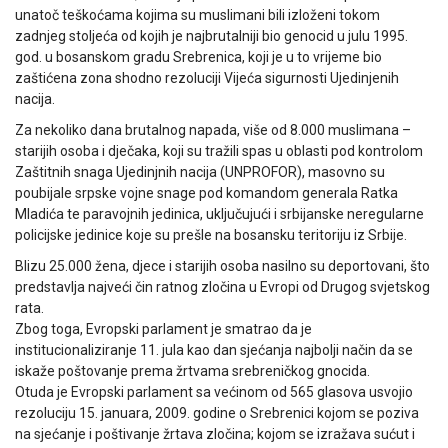
unatoč teškoćama kojima su muslimani bili izloženi tokom
zadnjeg stoljeća od kojih je najbrutalniji bio genocid u julu 1995.
god. u bosanskom gradu Srebrenica, koji je u to vrijeme bio
zaštićena zona shodno rezoluciji Vijeća sigurnosti Ujedinjenih
nacija.
Za nekoliko dana brutalnog napada, više od 8.000 muslimana –
starijih osoba i dječaka, koji su tražili spas u oblasti pod kontrolom
Zaštitnih snaga Ujedinjnih nacija (UNPROFOR), masovno su
poubijale srpske vojne snage pod komandom generala Ratka
Mladića te paravojnih jedinica, uključujući i srbijanske neregularne
policijske jedinice koje su prešle na bosansku teritoriju iz Srbije.
Blizu 25.000 žena, djece i starijih osoba nasilno su deportovani, što
predstavlja najveći čin ratnog zločina u Evropi od Drugog svjetskog
rata.
Zbog toga, Evropski parlament je smatrao da je
institucionaliziranje 11. jula kao dan sjećanja najbolji način da se
iskaže poštovanje prema žrtvama srebreničkog gnocida.
Otuda je Evropski parlament sa većinom od 565 glasova usvojio
rezoluciju 15. januara, 2009. godine o Srebrenici kojom se poziva
na sjećanje i poštivanje žrtava zločina; kojom se izražava sućut i