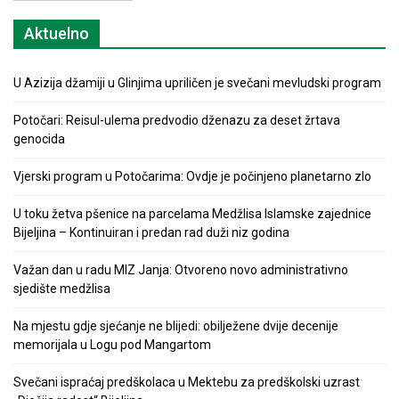
Aktuelno
U Azizija džamiji u Glinjima upriličen je svečani mevludski program
Potočari: Reisul-ulema predvodio dženazu za deset žrtava
genocida
Vjerski program u Potočarima: Ovdje je počinjeno planetarno zlo
U toku žetva pšenice na parcelama Medžlisa Islamske zajednice
Bijeljina – Kontinuiran i predan rad duži niz godina
Važan dan u radu MIZ Janja: Otvoreno novo administrativno
sjedište medžlisa
Na mjestu gdje sjećanje ne blijedi: obilježene dvije decenije
memorijala u Logu pod Mangartom
Svečani ispraćaj predškolaca u Mektebu za predškolski uzrast