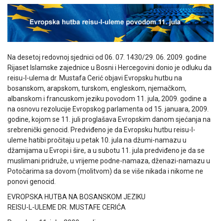
Na desetoj redovnoj sjednici od 06. 07. 1430/29. 06. 2009. godine
Rijaset Islamske zajednice u Bosni i Hercegovini donio je odluku da
reisu-l-ulema dr. Mustafa Cerić objavi Evropsku hutbu na
bosanskom, arapskom, turskom, engleskom, njemačkom,
albanskom i francuskom jeziku povodom 11. jula, 2009. godine a
na osnovu rezolucije Evropskog parlamenta od 15. januara, 2009.
godine, kojom se 11. juli proglašava Evropskim danom sjećanja na
srebrenički genocid. Predviđeno je da Evropsku hutbu reisu-l-
uleme hatibi pročitaju u petak 10. jula na džumi-namazu u
džamijama u Evropi i šire, a u subotu 11. jula predviđeno je da se
muslimani pridruže, u vrijeme podne-namaza, dženazi-namazu u
Potočarima sa dovom (molitvom) da se više nikada i nikome ne
ponovi genocid.
EVROPSKA HUTBA NA BOSANSKOM JEZIKU
REISU-L-ULEME DR. MUSTAFE CERIĆA