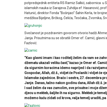
potpredsjednik entiteta RS Ramiz Salkić, sabornica u S
islamskih nauka iz Sarajeva Zuhdija ef. Hasanović, pr
Hatunić, direktor Fonda “Bošnjaci” Šahin Kerla, te brojne
medžlisa Bijeljine, Brčkog, Čelića, Teočaka, Zvornika, S
Svečanost je pozdravnim govorom otvorio hadži Ahmet 
Janja. Prisutnima su se obratili Omer ef. Camić, glavni 
Fazlović.
“Kao glavni imam i kao roditelj želim da vam se zah
džematu ukazali veliku čast,” kazao je Omer ef. Cam
da sigurnim koracima idemo naprijed i da razvijamo 
Gospodar, Allah, dž.š., vidjet će Poslanik i vidjet će v
Islamske zajednice. Braćo i sestre, 27. decembra pro
Janje. Danas, tačno nakon godinu dana, Allah dž.š. je
I sad želim da vas zamolim, sve prisutne i moje džema
djecu u mekteb, šaljite ih na sigurno. Mekteb je temelj
možemo kuću zidati od krova, valja temelj uraditi, pa