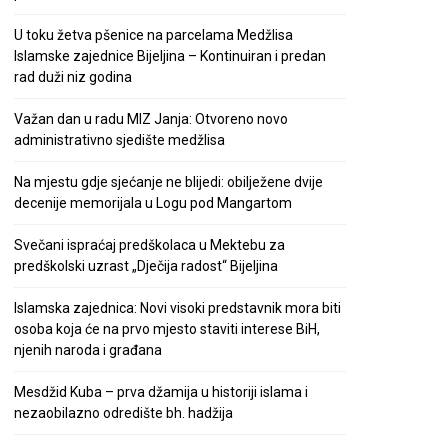
U toku žetva pšenice na parcelama Medžlisa
Islamske zajednice Bijeljina – Kontinuiran i predan
rad duži niz godina
Važan dan u radu MIZ Janja: Otvoreno novo
administrativno sjedište medžlisa
Na mjestu gdje sjećanje ne blijedi: obilježene dvije
decenije memorijala u Logu pod Mangartom
Svečani ispraćaj predškolaca u Mektebu za
predškolski uzrast „Dječija radost“ Bijeljina
Islamska zajednica: Novi visoki predstavnik mora biti
osoba koja će na prvo mjesto staviti interese BiH,
njenih naroda i građana
Mesdžid Kuba – prva džamija u historiji islama i
nezaobilazno odredište bh. hadžija