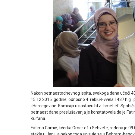
Nakon petnaestodnevnog ispita, svakoga dana učeći 40 
15.12.2015. godine, odnosno 4. rebiu-l-vvela 1437 h.g.,
i Hercegovine. Komisija u sastavu hfz. Ismet ef. Spahić 
petnaest dana preslušavanja je konstatovala da je Fatim
Kur'ana.
Fatima Camić, kćerka Omer ef. i Sehvete, rođena je 09
stekla u Janji, a nakon toga upisuje se u Behram-begov