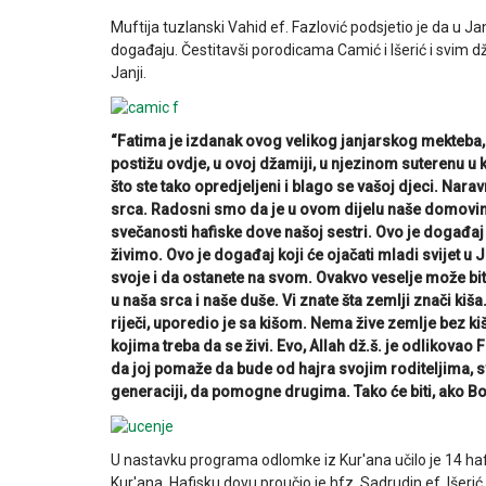
Muftija tuzlanski Vahid ef. Fazlović podsjetio je da u 
događaju. Čestitavši porodicama Camić i Išerić i svim d
Janji.
“Fatima je izdanak ovog velikog janjarskog mekteba, š
postižu ovdje, u ovoj džamiji, u njezinom suterenu u
što ste tako opredjeljeni i blago se vašoj djeci. Narav
srca. Radosni smo da je u ovom dijelu naše domovi
svečanosti hafiske dove našoj sestri. Ovo je događaj
živimo. Ovo je događaj koji će ojačati mladi svijet u Jan
svoje i da ostanete na svom. Ovakvo veselje može bit
u naša srca i naše duše. Vi znate šta zemlji znači ki
riječi, uporedio je sa kišom. Nema žive zemlje bez ki
kojima treba da se živi. Evo, Allah dž.š. je odlikov
da joj pomaže da bude od hajra svojim roditeljima, s
generaciji, da pomogne drugima. Tako će biti, ako Bog
U nastavku programa odlomke iz Kur'ana učilo je 14 hafi
Kur'ana. Hafisku dovu proučio je hfz. Sadrudin ef. Išeri