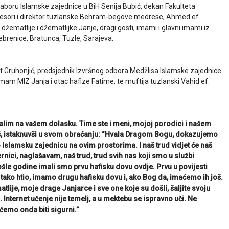
aboru Islamske zajednice u BiH Senija Bubić, dekan Fakulteta
ofesori i direktor tuzlanske Behram-begove medrese, Ahmed ef.
 džematlije i džematlijke Janje, dragi gosti, imami i glavni imami iz
rebrenice, Bratunca, Tuzle, Sarajeva.
Gruhonjić, predsjednik Izvršnog odbora Medžlisa Islamske zajednice
imam MIZ Janja i otac hafize Fatime, te muftija tuzlanski Vahid ef.
valim na vašem dolasku. Time ste i meni, mojoj porodici i našem
ić, istaknuvši u svom obraćanju: “Hvala Dragom Bogu, dokazujemo
Islamsku zajednicu na ovim prostorima. I naš trud vidjet će naš
jernici, naglašavam, naš trud, trud svih nas koji smo u službi
šle godine imali smo prvu hafisku dovu ovdje. Prvu u povijesti
 tako htio, imamo drugu hafisku dovu i, ako Bog da, imaćemo ih još.
tlije, moje drage Janjarce i sve one koje su došli, šaljite svoju
. Internet učenje nije temelj, a u mektebu se ispravno uči. Ne
 ćemo onda biti sigurni.”