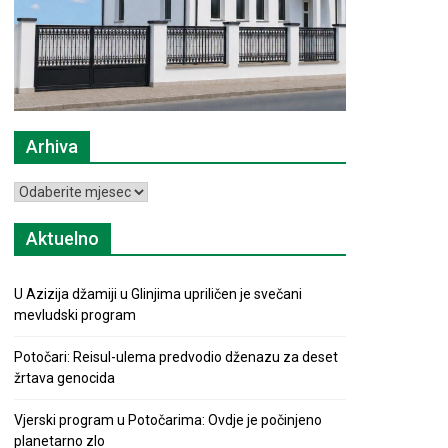
Arhiva
Arhiva
Aktuelno
U Azizija džamiji u Glinjima upriličen je svečani
mevludski program
Potočari: Reisul-ulema predvodio dženazu za deset
žrtava genocida
Vjerski program u Potočarima: Ovdje je počinjeno
planetarno zlo