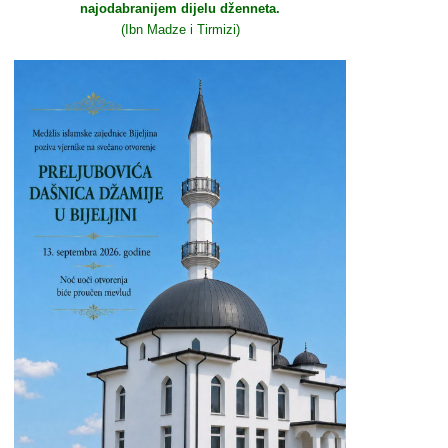
najodabranijem dijelu dženneta.
(Ibn Madze i Tirmizi)