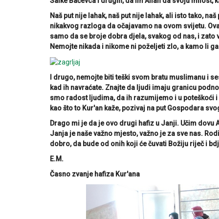
Salke Baćevca i drugih, da im Allah da svoju milost, 
Naš put nije lahak, naš put nije lahak, ali isto tako, 
nikakvog razloga da očajavamo na ovom svijetu. Ovaj 
samo da se broje dobra djela, svakog od nas, i zato va
Nemojte nikada i nikome ni poželjeti zlo, a kamo li ga 
I drugo, nemojte biti teški svom bratu muslimanu i ses
kad ih navraćate. Znajte da ljudi imaju granicu podnoš
smo radost ljudima, da ih razumijemo i u poteškoći i 
kao što to Kur'an kaže, pozivaj na put Gospodara svo
Drago mi je da je ovo drugi hafiz u Janji. Učim dovu A
Janja je naše važno mjesto, važno je za sve nas. Rodit
dobro, da bude od onih koji će čuvati Božiju riječ i bd
E.M.
Časno zvanje hafiza Kur'ana