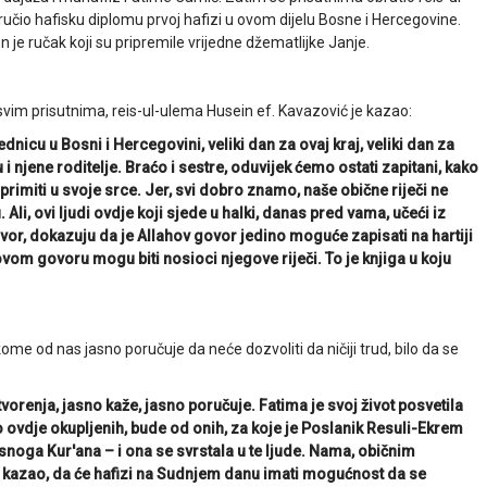
ručio hafisku diplomu prvoj hafizi u ovom dijelu Bosne i Hercegovine.
n je ručak koji su pripremile vrijedne džematlijke Janje.
 svim prisutnima, reis-ul-ulema Husein ef. Kavazović je kazao:
nicu u Bosni i Hercegovini, veliki dan za ovaj kraj, veliki dan za
i njene roditelje. Braćo i sestre, oduvijek ćemo ostati zapitani, kako
primiti u svoje srce. Jer, svi dobro znamo, naše obične riječi ne
Ali, ovi ljudi ovdje koji sjede u halki, danas pred vama, učeći iz
 govor, dokazuju da je Allahov govor jedino moguće zapisati na hartiji
ovom govoru mogu biti nosioci njegove riječi. To je knjiga u koju
ome od nas jasno poručuje da neće dozvoliti da ničiji trud, bilo da se
orenja, jasno kaže, jasno poručuje. Fatima je svoj život posvetila
o ovdje okupljenih, bude od onih, za koje je Poslanik Resuli-Ekrem
noga Kur'ana – i ona se svrstala u te ljude. Nama, običnim
i kazao, da će hafizi na Sudnjem danu imati mogućnost da se