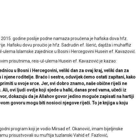
bra 2015. godine poslije podne namaza proučena je hafiska dova hfz.
rije. Hafisku dovu proučio je hfz. Sadrudin ef. Išerić, dajdža i muhaffiz
-ul-ulema Islamske zajednice u Bosni i Hercegovini Husein ef. Kavazović.
 svim prisutnima, reis-ul-ulema Husein ef. Kavazović je kazao:
nicu u Bosni i Hercegovini, veliki dan za ovaj kraj, veliki dan za
i njene roditelje. Braćo i sestre, oduvijek ćemo ostati zapitani, kako
primiti u svoje srce. Jer, svi dobro znamo, naše obične riječi ne
Ali, ovi ljudi ovdje koji sjede u halki, danas pred vama, učeći iz
 govor, dokazuju da je Allahov govor jedino moguće zapisati na hartiji
ovom govoru mogu biti nosioci njegove riječi. To je knjiga u koju
igodni program koji je vodio Mirsad ef. Okanović, imam bijeljinske
mu prisustvovali su muftija tuzlanski Vahid ef. Fazlović,