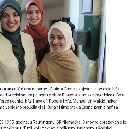
stranica Kur'ana napamet, Fatima Camić uspješno je položila hifz
 pred Komisijom za polaganje hifza Rijaseta Islamske zajednice u Bosni
(predsjednik), hfz. Haso ef. Popara i hfz. Mensur ef. Malkić, nakon
a uspješno proučila cijeli Kur'an i time stekla časno zvanje hafiza
.09.1995. godine, u Reutlingenu, SR Njemačka. Osnovno obrazovanje je
u medresu u Tuzli, koju završava odličnim uspjehom u školskoj