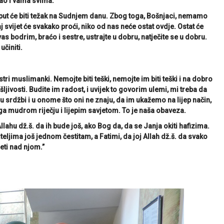
kao i vama svima.
naš put će biti težak na Sudnjem danu. Zbog toga, Bošnjaci, nemamo
svijet će svakako proći, niko od nas neće ostat ovdje. Ostat će
s bodrim, braćo i sestre, ustrajte u dobru, natječite se u dobru.
učiniti.
tri muslimanki. Nemojte biti teški, nemojte im biti teški i na dobro
ljivosti. Budite im radost, i uvijek to govorim ulemi, mi treba da
u srdžbi i u onome što oni ne znaju, da im ukažemo na lijep način,
ga mudrom riječju i lijepim savjetom. To je naša obaveza.
llahu dž.š. da ih bude još, ako Bog da, da se Janja okiti hafizima.
eljima još jednom čestitam, a Fatimi, da joj Allah dž.š. da svako
jeti nad njom.”