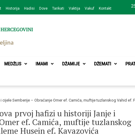
25
t
Historija
Hadisi
Dove
Tarikati
Vaktija
Vakuf
Kontakt
zajednice Bijeljina
MEDŽLIS
IMAMI
DŽAMIJE
DŽEMATI
PRA
e i cijele Semberije – Obraćanje Omer ef. Camića, muftije tuzlanskog Vahid ef. 
a prvoj hafizi u historiji Janje i
 Omer ef. Camića, muftije tuzlanskog
-uleme Husein ef. Kavazovića