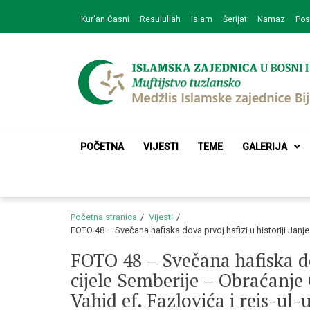
Skip
Skip
Kur'an Časni
Resulullah
Islam
Šerijat
Namaz
Pos
to
to
navigation
content
Medžlis Islamske 
Službena web prezentacija
POČETNA
VIJESTI
TEME
GALERIJA
Početna stranica
Vijesti
FOTO 48 – Svečana hafiska dova prvoj hafizi u historiji Janj
FOTO 48 – Svečana hafiska dov
cijele Semberije – Obraćanje
Vahid ef. Fazlovića i reis-ul