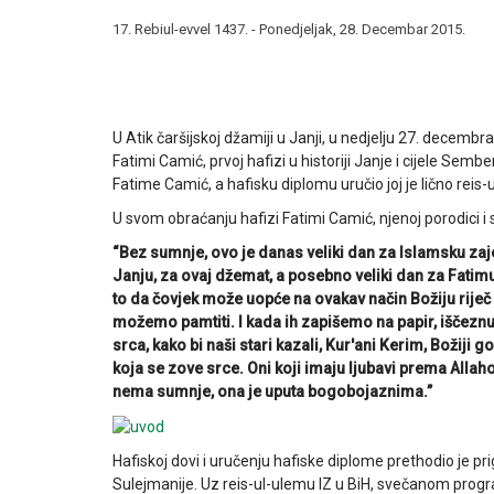
17. Rebiul-evvel 1437. - Ponedjeljak, 28. Decembar 2015.
U Atik čaršijskoj džamiji u Janji, u nedjelju 27. decem
Fatimi Camić, prvoj hafizi u historiji Janje i cijele Sembe
Fatime Camić, a hafisku diplomu uručio joj je lično reis
U svom obraćanju hafizi Fatimi Camić, njenoj porodici i
“Bez sumnje, ovo je danas veliki dan za Islamsku zajed
Janju, za ovaj džemat, a posebno veliki dan za Fatimu 
to da čovjek može uopće na ovakav način Božiju riječ 
možemo pamtiti. I kada ih zapišemo na papir, iščeznu. 
srca, kako bi naši stari kazali, Kur'ani Kerim, Božiji
koja se zove srce. Oni koji imaju ljubavi prema Allah
nema sumnje, ona je uputa bogobojaznima.”
Hafiskoj dovi i uručenju hafiske diplome prethodio je pr
Sulejmanije. Uz reis-ul-ulemu IZ u BiH, svečanom progra