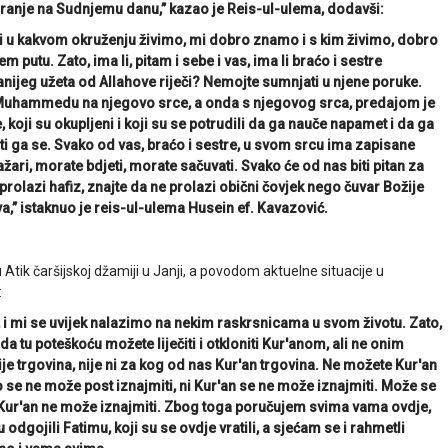
ranje na Sudnjemu danu,” kazao je Reis-ul-ulema, dodavši:
i u kakvom okruženju živimo, mi dobro znamo i s kim živimo, dobro
utu. Zato, ima li, pitam i sebe i vas, ima li braćo i sestre
nijeg užeta od Allahove riječi? Nemojte sumnjati u njene poruke.
iku Muhammedu na njegovo srce, a onda s njegovog srca, predajom je
 koji su okupljeni i koji su se potrudili da ga nauče napamet i da ga
žati ga se. Svako od vas, braćo i sestre, u svom srcu ima zapisane
ažari, morate bdjeti, morate sačuvati. Svako će od nas biti pitan za
prolazi hafiz, znajte da ne prolazi obični čovjek nego čuvar Božije
čuva,” istaknuo je reis-ul-ulema Husein ef. Kavazović.
tik čaršijskoj džamiji u Janji, a povodom aktuelne situacije u
:
a, i mi se uvijek nalazimo na nekim raskrsnicama u svom životu. Zato,
 tu poteškoću možete liječiti i otkloniti Kur'anom, ali ne onim
je trgovina, nije ni za kog od nas Kur'an trgovina. Ne možete Kur'an
o se ne može post iznajmiti, ni Kur'an se ne može iznajmiti. Može se
se Kur'an ne može iznajmiti. Zbog toga poručujem svima vama ovdje,
odgojili Fatimu, koji su se ovdje vratili, a sjećam se i rahmetli