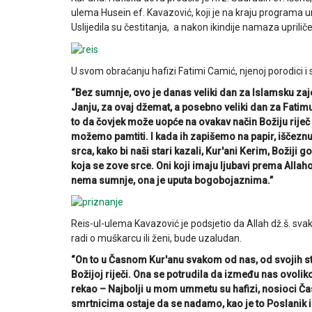
ulema Husein ef. Kavazović, koji je na kraju programa u
Uslijedila su čestitanja, a nakon ikindije namaza upriliče
U svom obraćanju hafizi Fatimi Camić, njenoj porodici i
“Bez sumnje, ovo je danas veliki dan za Islamsku zajed
Janju, za ovaj džemat, a posebno veliki dan za Fatimu 
to da čovjek može uopće na ovakav način Božiju riječ 
možemo pamtiti. I kada ih zapišemo na papir, iščeznu. 
srca, kako bi naši stari kazali, Kur'ani Kerim, Božiji
koja se zove srce. Oni koji imaju ljubavi prema Allah
nema sumnje, ona je uputa bogobojaznima.”
Reis-ul-ulema Kavazović je podsjetio da Allah dž.š. svak
radi o muškarcu ili ženi, bude uzaludan.
“On to u Časnom Kur'anu svakom od nas, od svojih stv
Božijoj riječi. Ona se potrudila da između nas ovolik
rekao – Najbolji u mom ummetu su hafizi, nosioci Čas
smrtnicima ostaje da se nadamo, kao je to Poslanik 