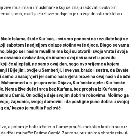
Janji žive muslimani i muslimanke koji se znaju radovati ovakvom
žematlijama, muftija Fazlović podsjetio je na vrijednosti mekteba u
kole Islama, škole Kur'ana, i svi smo ponosni na rezultate koji se
 koji subotom i nedjeljom dolaze stotine vaše djece. Blago se vama
no, blago se i našim muallimima koji su otvorili svoja vrata i svoja
ne osvanuo ovakav dan, da imamo ovaj naš susret u povodu
 koji će uljepšati, ne samo ovaj dan, nego ovo vrijeme u kojem
ji i Bijeljini, ovdje u Semberiji, i sve vas, braćo i sestre, da čuvate
i samo u našoj vjeri jer samo naša vjera može na ovaj način da uđe
ša. Muhammed a.s. je uporedio Objavu, Kur'anske ajete i Kur'anske
še. Nema žive duše i srca bez Kur'ana, bez propisa iz Kur'ana po
ao Fatimu Camić. On odličja daje svojim dobrim robovima. Molimo ga
vojoj zajednici, svojoj domovini i da postigne puno dobra u svojoj
 da,” kazao je muftija Fazlović.
za, a potom je hafiza Fatima Camić proučila nekoliko kratkih sura iz
ć, dajdža i muhaffiz Fatime Camić. Zatim se prisutnima obratio reis-ul-