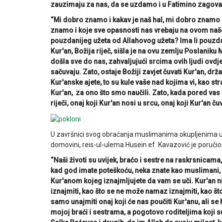
zauzimaju za nas, da se uzdamo i u Fatimino zagova
“Mi dobro znamo i kakav je naš hal, mi dobro znamo 
znamo i koje sve opasnosti nas vrebaju na ovom našem p
pouzdanijeg užeta od Allahovog užeta? Ima li pouzda
Kur'an, Božija riječ, sišla je na ovu zemlju Poslan
došla sve do nas, zahvaljujući srcima ovih ljudi ovdje,
sačuvaju. Zato, ostaje Božiji zavjet čuvati Kur'an, dr
Kur'anske ajete, to su kule vaše nad kojima vi, kao str
Kur'an, za ono što smo naučili. Zato, kada pored vas 
riječi, onaj koji Kur'an nosi u srcu, onaj koji Kur'an 
U završnici svog obraćanja muslimanima okupljenima u A
domovini, reis-ul-ulema Husein ef. Kavazović je poručio
“Naši životi su uvijek, braćo i sestre na raskrsnicam
kad god imate poteškoću, neka znate kao muslimani, da
Kur'anom kojeg iznajmljujete da vam se uči. Kur'an ni
iznajmiti, kao što se ne može namaz iznajmiti, kao št
samo unajmiti onaj koji će nas poučiti Kur'anu, ali 
mojoj braći i sestrama, a pogotovo roditeljima koji su 