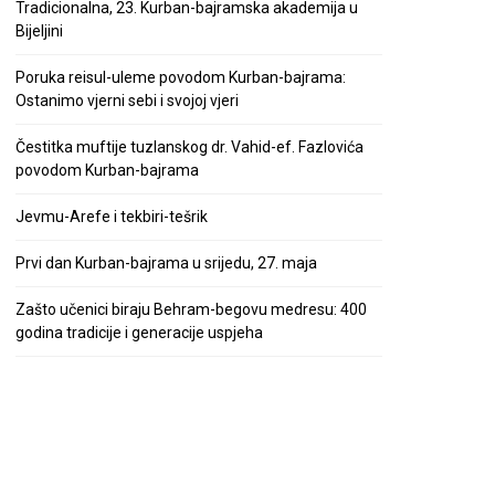
Tradicionalna, 23. Kurban-bajramska akademija u
Bijeljini
Poruka reisul-uleme povodom Kurban-bajrama:
Ostanimo vjerni sebi i svojoj vjeri
Čestitka muftije tuzlanskog dr. Vahid-ef. Fazlovića
povodom Kurban-bajrama
Jevmu-Arefe i tekbiri-tešrik
Prvi dan Kurban-bajrama u srijedu, 27. maja
Zašto učenici biraju Behram-begovu medresu: 400
godina tradicije i generacije uspjeha