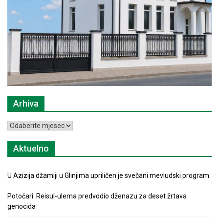
Arhiva
Arhiva
Aktuelno
U Azizija džamiji u Glinjima upriličen je svečani mevludski program
Potočari: Reisul-ulema predvodio dženazu za deset žrtava
genocida