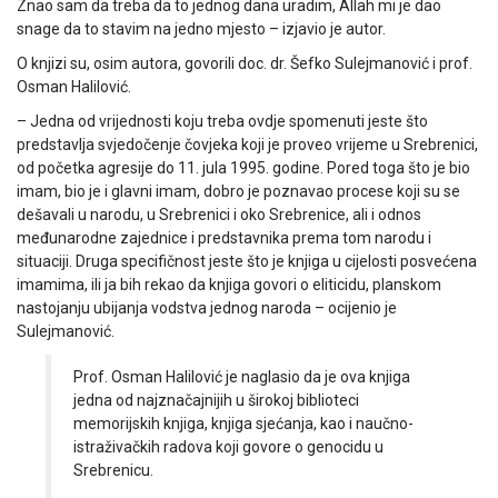
Znao sam da treba da to jednog dana uradim, Allah mi je dao
snage da to stavim na jedno mjesto – izjavio je autor.
O knjizi su, osim autora, govorili doc. dr. Šefko Sulejmanović i prof.
Osman Halilović.
– Jedna od vrijednosti koju treba ovdje spomenuti jeste što
predstavlja svjedočenje čovjeka koji je proveo vrijeme u Srebrenici,
od početka agresije do 11. jula 1995. godine. Pored toga što je bio
imam, bio je i glavni imam, dobro je poznavao procese koji su se
dešavali u narodu, u Srebrenici i oko Srebrenice, ali i odnos
međunarodne zajednice i predstavnika prema tom narodu i
situaciji. Druga specifičnost jeste što je knjiga u cijelosti posvećena
imamima, ili ja bih rekao da knjiga govori o eliticidu, planskom
nastojanju ubijanja vodstva jednog naroda – ocijenio je
Sulejmanović.
Prof. Osman Halilović je naglasio da je ova knjiga
jedna od najznačajnijih u širokoj biblioteci
memorijskih knjiga, knjiga sjećanja, kao i naučno-
istraživačkih radova koji govore o genocidu u
Srebrenicu.