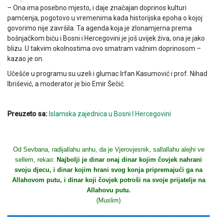
– Ona ima posebno mjesto, i daje značajan doprinos kulturi
pamćenja, pogotovo u vremenima kada historijska epoha o kojoj
govorimo nije završila. Ta agenda koja je zlonamjerna prema
bošnjačkom biću i Bosni i Hercegovini je još uvijek živa, ona je jako
blizu. U takvim okolnostima ovo smatram važnim doprinosom –
kazao je on.
Učešće u programu su uzeli i glumac Irfan Kasumović i prof. Nihad
Ibrišević, a moderator je bio Emir Šečić.
Preuzeto sa:
Islamska zajednica u Bosni I Hercegovini
Od Sevbana, radijallahu anhu, da je Vjerovjesnik, sallallahu alejhi ve
sellem, rekao:
Najbolji je dinar onaj dinar kojim čovjek nahrani
svoju djecu, i dinar kojim hrani svog konja pripremajući ga na
Allahovom putu, i dinar koji čovjek potroši na svoje prijatelje na
Allahovu putu.
(Muslim)