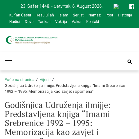
Skip
Skip
23. Safer 1448. - Četvrtak, 6. August 2026.
to
to
Kur'an Časni
Resulullah
Islam
Šerijat
Namaz
Post
Historija
navigation
content
Hadisi
Dove
Tarikati
Vaktija
Vakuf
Kontakt
Medžlis Islamske
Službena web prezentacija
Primary
zajednice Bijeljina
Menu
Početna stranica
Vijesti
Godišnjica Udruženja ilmijje: Predstavljena knjiga “Imami Srebrenice
1992 – 1995: Memorizacija kao zavjet i opomena”
Godišnjica Udruženja ilmijje:
Predstavljena knjiga “Imami
Srebrenice 1992 – 1995:
Memorizacija kao zavjet i