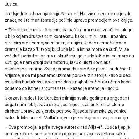
Jusića.
Predsjednik Udruženja ilmijje Nesib-ef. Hadžić ocijenio je da je vrlo
značajno što manifestacija počinje upravo promocijom ove knjige.
– Želimo spomenuti činjenicu da naši imami imaju značajnu ulogu
u bilo kojem društvenom kontekstu, kako u miru, ratu, urbanim,
ruralnim sredinama, sa mladim, starijim. Jedan njemački pisac
drama je kazao ‘U tvojoj kući urla laž, a istina mora da šuti’. Mi se
već duži period nalazimo u okruženju gdje urla laž, a istina mora da
šuti, gdje nam drugi pišu historiju, lažu o ulozi Bošnjaka,
muslimana, imama. Svjedoci smo da nam žele pisati i budućnost.
Vrijeme je da mi počnemo uzimati poruke iz historije, kako bi sebi
osvijetlili budućnost, a sigurno da su najbolji načini da učimo kada
dođemo do istine i argumenata – kazao je efendija Hadžić.
Iskazavši radost što Udruženje ilmijje svake godine na prigodan i
bogat način obilježava svoju godišnjicu, izaslanik reisul-uleme
direktor Uprave za vjerske poslove Rijaseta Islamske zajednice
hafiz dr. Mensur-ef. Malkić ocijenio je značajnom ovu promociju.
– Ova promocija, a prije svega autorski rad Alija-ef. Jusića lijep je
primjer kako naši imami rade i doprinose svojoj zajednici, kako