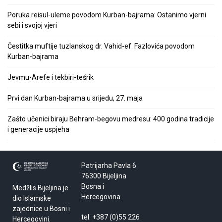
Poruka reisul-uleme povodom Kurban-bajrama: Ostanimo vjerni
sebi i svojoj vjeri
Čestitka muftije tuzlanskog dr. Vahid-ef. Fazlovića povodom
Kurban-bajrama
Jevmu-Arefe i tekbiri-tešrik
Prvi dan Kurban-bajrama u srijedu, 27. maja
Zašto učenici biraju Behram-begovu medresu: 400 godina tradicije
i generacije uspjeha
Patrijarha Pavla 6
76300 Bijeljina
Bosna i
Medžlis Bijeljina je
Hercegovina
dio Islamske
zajednice u Bosni i
tel: +387 (0)55 226
Hercegovini.