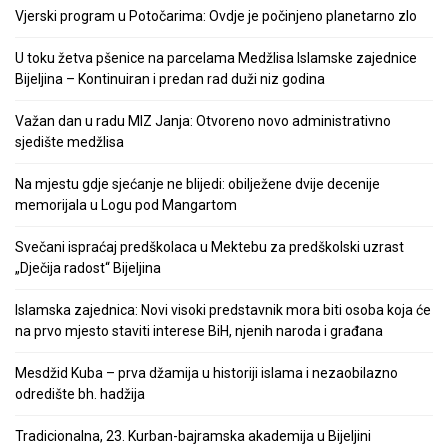
Vjerski program u Potočarima: Ovdje je počinjeno planetarno zlo
U toku žetva pšenice na parcelama Medžlisa Islamske zajednice
Bijeljina – Kontinuiran i predan rad duži niz godina
Važan dan u radu MIZ Janja: Otvoreno novo administrativno
sjedište medžlisa
Na mjestu gdje sjećanje ne blijedi: obilježene dvije decenije
memorijala u Logu pod Mangartom
Svečani ispraćaj predškolaca u Mektebu za predškolski uzrast
„Dječija radost“ Bijeljina
Islamska zajednica: Novi visoki predstavnik mora biti osoba koja će
na prvo mjesto staviti interese BiH, njenih naroda i građana
Mesdžid Kuba – prva džamija u historiji islama i nezaobilazno
odredište bh. hadžija
Tradicionalna, 23. Kurban-bajramska akademija u Bijeljini