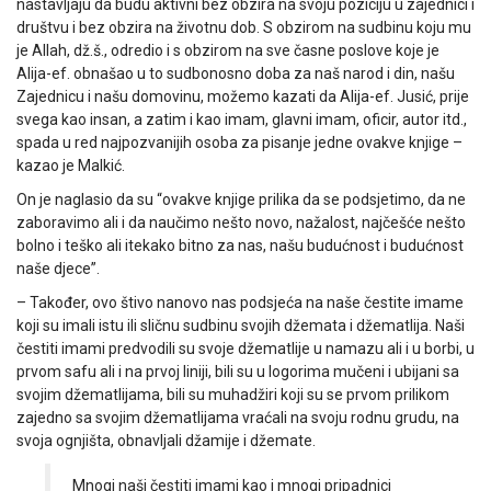
nastavljaju da budu aktivni bez obzira na svoju poziciju u zajednici i
društvu i bez obzira na životnu dob. S obzirom na sudbinu koju mu
je Allah, dž.š., odredio i s obzirom na sve časne poslove koje je
Alija-ef. obnašao u to sudbonosno doba za naš narod i din, našu
Zajednicu i našu domovinu, možemo kazati da Alija-ef. Jusić, prije
svega kao insan, a zatim i kao imam, glavni imam, oficir, autor itd.,
spada u red najpozvanijih osoba za pisanje jedne ovakve knjige –
kazao je Malkić.
On je naglasio da su “ovakve knjige prilika da se podsjetimo, da ne
zaboravimo ali i da naučimo nešto novo, nažalost, najčešće nešto
bolno i teško ali itekako bitno za nas, našu budućnost i budućnost
naše djece”.
– Također, ovo štivo nanovo nas podsjeća na naše čestite imame
koji su imali istu ili sličnu sudbinu svojih džemata i džematlija. Naši
čestiti imami predvodili su svoje džematlije u namazu ali i u borbi, u
prvom safu ali i na prvoj liniji, bili su u logorima mučeni i ubijani sa
svojim džematlijama, bili su muhadžiri koji su se prvom prilikom
zajedno sa svojim džematlijama vraćali na svoju rodnu grudu, na
svoja ognjišta, obnavljali džamije i džemate.
Mnogi naši čestiti imami kao i mnogi pripadnici