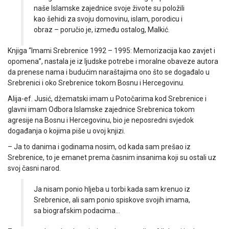
naše Islamske zajednice svoje živote su položili
kao šehidi za svoju domovinu, islam, porodicu i
obraz – poručio je, između ostalog, Malkić.
Knjiga “Imami Srebrenice 1992 – 1995: Memorizacija kao zavjet i
opomena”, nastala je iz ljudske potrebe i moralne obaveze autora
da prenese nama i budućim naraštajima ono što se događalo u
Srebrenici i oko Srebrenice tokom Bosnu i Hercegovinu.
Alija-ef. Jusić, džematski imam u Potočarima kod Srebrenice i
glavni imam Odbora Islamske zajednice Srebrenica tokom
agresije na Bosnu i Hercegovinu, bio je neposredni svjedok
događanja o kojima piše u ovoj knjizi.
– Ja to danima i godinama nosim, od kada sam prešao iz
Srebrenice, to je emanet prema časnim insanima koji su ostali uz
svoj časni narod.
Ja nisam ponio hljeba u torbi kada sam krenuo iz
Srebrenice, ali sam ponio spiskove svojih imama,
sa biografskim podacima…