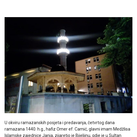
U okviru ramazanskih posjeta i predavanja, četvrtog dana
ramazana 1440. h.g., hafiz Omer ef. Camić, glavni imam Medžlisa
Islamske zajednice Janja, zijaretio je Bijeljinu, gdje je u Sultan