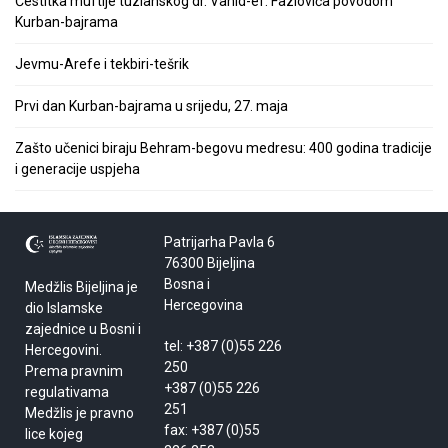
Čestitka muftije tuzlanskog dr. Vahid-ef. Fazlovića povodom
Kurban-bajrama
Jevmu-Arefe i tekbiri-tešrik
Prvi dan Kurban-bajrama u srijedu, 27. maja
Zašto učenici biraju Behram-begovu medresu: 400 godina tradicije
i generacije uspjeha
Patrijarha Pavla 6
76300 Bijeljina
Bosna i
Medžlis Bijeljina je
Hercegovina
dio Islamske
zajednice u Bosni i
tel: +387 (0)55 226
Hercegovini.
250
Prema pravnim
+387 (0)55 226
regulativama
251
Medžlis je pravno
fax: +387 (0)55
lice kojeg