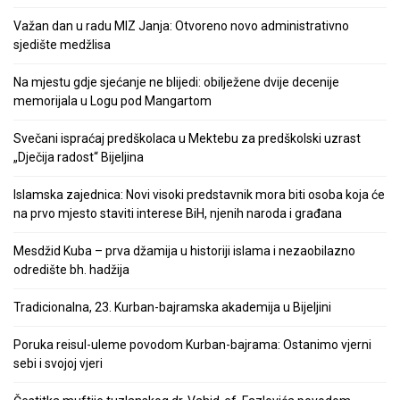
Važan dan u radu MIZ Janja: Otvoreno novo administrativno
sjedište medžlisa
Na mjestu gdje sjećanje ne blijedi: obilježene dvije decenije
memorijala u Logu pod Mangartom
Svečani ispraćaj predškolaca u Mektebu za predškolski uzrast
„Dječija radost“ Bijeljina
Islamska zajednica: Novi visoki predstavnik mora biti osoba koja će
na prvo mjesto staviti interese BiH, njenih naroda i građana
Mesdžid Kuba – prva džamija u historiji islama i nezaobilazno
odredište bh. hadžija
Tradicionalna, 23. Kurban-bajramska akademija u Bijeljini
Poruka reisul-uleme povodom Kurban-bajrama: Ostanimo vjerni
sebi i svojoj vjeri