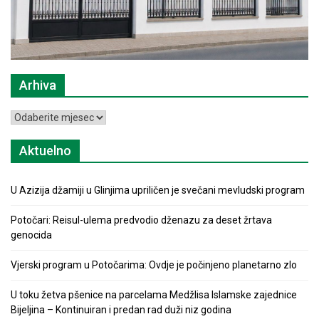
Arhiva
Arhiva
Aktuelno
U Azizija džamiji u Glinjima upriličen je svečani mevludski program
Potočari: Reisul-ulema predvodio dženazu za deset žrtava
genocida
Vjerski program u Potočarima: Ovdje je počinjeno planetarno zlo
U toku žetva pšenice na parcelama Medžlisa Islamske zajednice
Bijeljina – Kontinuiran i predan rad duži niz godina