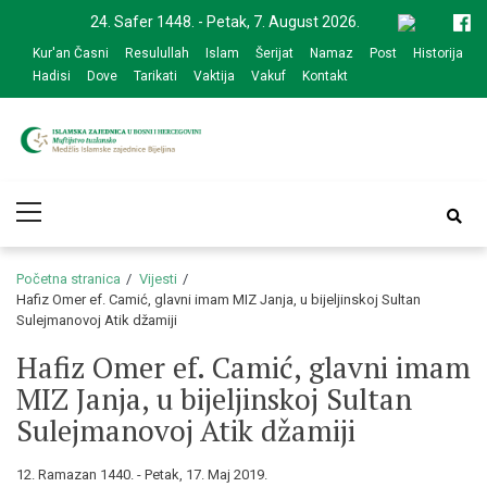
Skip
Skip
24. Safer 1448. - Petak, 7. August 2026.
to
to
Kur'an Časni
Resulullah
Islam
Šerijat
Namaz
Post
Historija
navigation
content
Hadisi
Dove
Tarikati
Vaktija
Vakuf
Kontakt
Medžlis Islamske
Službena web prezentacija
Primary
zajednice Bijeljina
Menu
Početna stranica
Vijesti
Hafiz Omer ef. Camić, glavni imam MIZ Janja, u bijeljinskoj Sultan
Sulejmanovoj Atik džamiji
Hafiz Omer ef. Camić, glavni imam
MIZ Janja, u bijeljinskoj Sultan
Sulejmanovoj Atik džamiji
12. Ramazan 1440. - Petak, 17. Maj 2019.