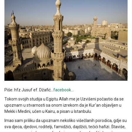
Piše: hfz Jusuf ef. Džafić…
facebook
…
Tokom svojih studija u Egiptu Allah me je Uzvišeni počastio da se
upoznam u stvarnosti sa onom izrekom da je Kur'an objavljen u
Mekki i Medini, učen u Kairu, a pisan u Istanbulu.
Imao sam priliku da upoznam nekoliko višečlanih porodica, gdje su
sva djeca, djedovi, roditelji, famidžići, dajdžići, tečići hafizi. Štaviše,