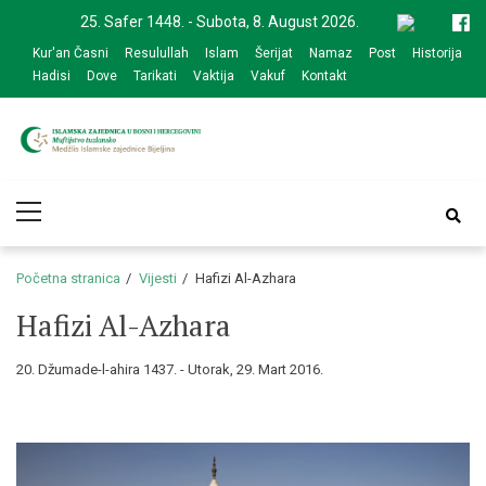
Skip
Skip
25. Safer 1448. - Subota, 8. August 2026.
to
to
Kur'an Časni
Resulullah
Islam
Šerijat
Namaz
Post
Historija
navigation
content
Hadisi
Dove
Tarikati
Vaktija
Vakuf
Kontakt
Medžlis Islamske
Službena web prezentacija
Primary
zajednice Bijeljina
Menu
Početna stranica
Vijesti
Hafizi Al-Azhara
Hafizi Al-Azhara
20. Džumade-l-ahira 1437. - Utorak, 29. Mart 2016.