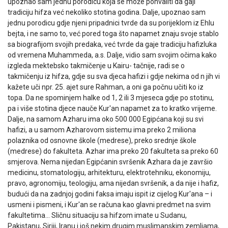
upoznao sam jednu porodicu koja se može pohvaliti da gaji
tradiciju hifza već nekoliko stotina godina. Dalje, upoznao sam
jednu porodicu gdje njeni pripadnici
tvrde da su porijeklom iz Ehlu
bejta, i ne samo to, već pored toga što napamet znaju svoje stablo
sa biografijom svojih predaka, već tvrde da gaje tradiciju hafizluka
od vremena Muhammeda, a.s. Dalje, vidio sam svojim očima kako
izgleda mektebsko takmičenje u Kairu- tačnije, radi se o
takmičenju iz hifza, gdje su sva djeca hafizi i gdje nekima od n jih vi
kažete uči npr. 25. ajet sure Rahman, a oni ga počnu učiti ko iz
topa. Da ne spominjem halke od 1, 2 ili 3 mjeseca gdje po stotinu,
pa i više stotina djece nauče Kur'an napamet za to kratko vrijeme.
Dalje, na samom Azharu ima oko 500 000 Egipćana koji su svi
hafizi, a u samom Azharovom sistemu ima preko 2 miliona
polaznika od osnovne škole (medrese), preko srednje škole
(medrese) do fakulteta. Azhar ima preko 20 fakulteta sa preko 60
smjerova. Nema nijedan Egipćanin svršenik Azhara da je završio
medicinu, stomatologiju, arhitekturu, elektrotehniku, ekonomiju,
pravo, agronomiju, teologiju, ama nijedan svršenik, a da nije i hafiz,
budući da na zadnjoj godini faksa imaju ispit iz cijelog Kur'ana – i
usmeni i pismeni, i Kur'an se računa kao glavni predmet na svim
fakultetima… Sličnu situaciju sa hifzom imate u Sudanu,
Pakistanu, Siriji, Iranu i još nekim drugim muslimanskim zemljama,