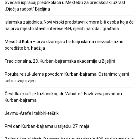
Svečani ispraćaj predškolaca u Mektebu za predškolski uzrast
„Dječija radost“ Bijeljina
Islamska zajednica: Novi visoki predstavnik mora biti osoba koja će
na prvo mjesto staviti interese BiH, njenih naroda i građana
Mesdžid Kuba – prva džamija u historiji islama i nezaobilazno
odredište bh. hadžija
Tradicionalna, 23. Kurban-bajramska akademija u Bijeljini
Poruka reisul-uleme povodom Kurban-bajrama: Ostanimo vjerni
sebi i svojoj vjeri
Čestitka muftije tuzlanskog dr. Vahid-ef. Fazlovića povodom
Kurban-bajrama
Jevmu-Arefe i tekbiri-tešrik
Prvi dan Kurban-bajrama u srijedu, 27. maja