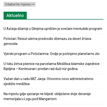
Arhiva
Aktuelno
U Azizija džamiji u Glinjima upriličen je svečani mevludski program
Potočari: Reisul-ulema predvodio dženazu za deset žrtava
genocida
Vjerski program u Potočarima: Ovdje je počinjeno planetarno zlo
U toku žetva pšenice na parcelama Medžlisa Islamske zajednice
Bijeljina – Kontinuiran i predan rad duži niz godina
Važan dan u radu MIZ Janja: Otvoreno novo administrativno
sjedište medžlisa
Na mjestu gdje sjećanje ne blijedi: obilježene dvije decenije
memorijala u Logu pod Mangartom