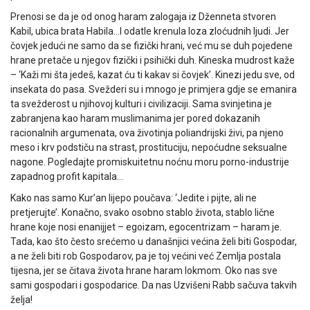
Prenosi se da je od onog haram zalogaja iz Dženneta stvoren
Kabil, ubica brata Habila…I odatle krenula loza zloćudnih ljudi. Jer
čovjek jedući ne samo da se fizički hrani, već mu se duh pojedene
hrane pretače u njegov fizički i psihički duh. Kineska mudrost kaže
– ‘Kaži mi šta jedeš, kazat ću ti kakav si čovjek’. Kinezi jedu sve, od
insekata do pasa. Svežderi su i mnogo je primjera gdje se emanira
ta svežderost u njihovoj kulturi i civilizaciji. Sama svinjetina je
zabranjena kao haram muslimanima jer pored dokazanih
racionalnih argumenata, ova životinja poliandrijski živi, pa njeno
meso i krv podstiču na strast, prostituciju, nepoćudne seksualne
nagone. Pogledajte promiskuitetnu noćnu moru porno-industrije
zapadnog profit kapitala…
Kako nas samo Kur’an lijepo poučava: ‘Jedite i pijte, ali ne
pretjerujte’. Konačno, svako osobno stablo života, stablo lične
hrane koje nosi enanijjet – egoizam, egocentrizam – haram je.
Tada, kao što često srećemo u današnjici većina želi biti Gospodar,
a ne želi biti rob Gospodarov, pa je toj većini već Zemlja postala
tijesna, jer se čitava života hrane haram lokmom. Oko nas sve
sami gospodari i gospodarice. Da nas Uzvišeni Rabb sačuva takvih
želja!