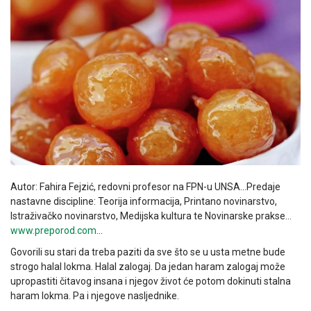
Autor: Fahira Fejzić, redovni profesor na FPN-u UNSA…Predaje
nastavne discipline: Teorija informacija, Printano novinarstvo,
Istraživačko novinarstvo, Medijska kultura te Novinarske prakse…
www.preporod.com
…
Govorili su stari da treba paziti da sve što se u usta metne bude
strogo halal lokma. Halal zalogaj. Da jedan haram zalogaj može
upropastiti čitavog insana i njegov život će potom dokinuti stalna
haram lokma. Pa i njegove nasljednike.