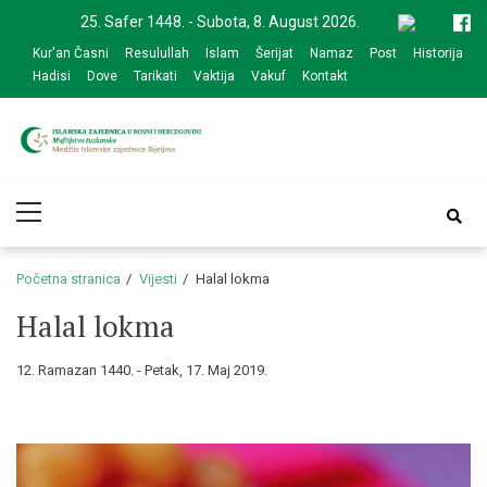
Skip
Skip
25. Safer 1448. - Subota, 8. August 2026.
to
to
Kur'an Časni
Resulullah
Islam
Šerijat
Namaz
Post
Historija
navigation
content
Hadisi
Dove
Tarikati
Vaktija
Vakuf
Kontakt
Medžlis Islamske
Službena web prezentacija
Primary
zajednice Bijeljina
Menu
Početna stranica
Vijesti
Halal lokma
Halal lokma
12. Ramazan 1440. - Petak, 17. Maj 2019.