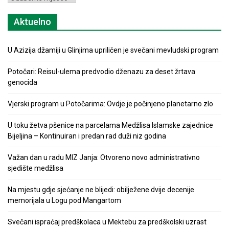
Aktuelno
U Azizija džamiji u Glinjima upriličen je svečani mevludski program
Potočari: Reisul-ulema predvodio dženazu za deset žrtava
genocida
Vjerski program u Potočarima: Ovdje je počinjeno planetarno zlo
U toku žetva pšenice na parcelama Medžlisa Islamske zajednice
Bijeljina – Kontinuiran i predan rad duži niz godina
Važan dan u radu MIZ Janja: Otvoreno novo administrativno
sjedište medžlisa
Na mjestu gdje sjećanje ne blijedi: obilježene dvije decenije
memorijala u Logu pod Mangartom
Svečani ispraćaj predškolaca u Mektebu za predškolski uzrast