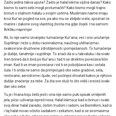
Zašto jedna takva uputa? Zašto je halal lokma važna danas? Kako
bismo to sami sebi mogli protumačiti? Kako bismo mogli trajno
brinuti o stalnom halalu u svojim ustima. Muslimani naime imaju
kroz Kur’an pogled na sve, pa ako mu se zbiljski vrate, spoznat će
manire i zakone svog vlastitog života ma gdje živjeli. I na samom
Arktiku naprimjer.
Ali, to nije samo izvanjsko tumačenje Kur’ana, već i ono unutarnje.
Suptilnije i teže u dobu racionalizma, naučnog utilitarizma i
svakovrsne društvene zdrobljenosti i pomiješanosti. To tumačenje
je dublje, tanahnije i suptilnije. To znači da si u takvaluku i da svaki
tren brineš da li živiš po Kur’anu i tad ti se direktno povećava lični
iman. Kad ti se iman povećava i vid ti se poboljšava kao i ostala
čula. I ti onda ne samo da primjećuješ oko sebe gradove, sela,
restorane, aerodrome i ljude, već počinješ shvatati kakvo je njihovo
dublje značenje za tebe. Za šta sve služi to što vidiš i srećeš svaki
dan oko sebe.
Tu je i hrana koju želiš jesti i ona nije samo puki spisak omiljenih
jela, pića i uživanja ispred nosa. Halal lokma je kad si brinuo i svaki
svoj dinar halal zaradio, čistim trudom i radom, sa Bismillom, kad si
i taj halal novac očistio sadakom i zekatom, kad si se siromasima