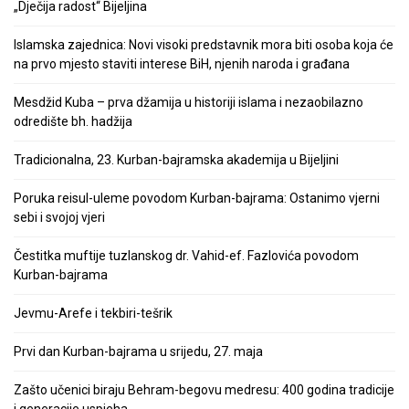
„Dječija radost“ Bijeljina
Islamska zajednica: Novi visoki predstavnik mora biti osoba koja će
na prvo mjesto staviti interese BiH, njenih naroda i građana
Mesdžid Kuba – prva džamija u historiji islama i nezaobilazno
odredište bh. hadžija
Tradicionalna, 23. Kurban-bajramska akademija u Bijeljini
Poruka reisul-uleme povodom Kurban-bajrama: Ostanimo vjerni
sebi i svojoj vjeri
Čestitka muftije tuzlanskog dr. Vahid-ef. Fazlovića povodom
Kurban-bajrama
Jevmu-Arefe i tekbiri-tešrik
Prvi dan Kurban-bajrama u srijedu, 27. maja
Zašto učenici biraju Behram-begovu medresu: 400 godina tradicije
i generacije uspjeha