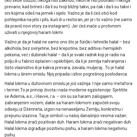
oko sebe odužio, nikoga nisi zakinuo, nikome nisi podvalio i nikoga
prevario, kad brineš i da li su tvoji bližnji takvi, pa čak i da li su takvi i
oni kojima odeš na jemek i sijelo. Važno je da li ćeš otići kod
pohlepnika na jelo i pilo, kući ili u restoran, jer je i to važno (ne samo
da praviš novi story za instagram). Jer ćeš inače u protivnom
uživati u njegovoj haram lokmi.
Važno je da je halal ne samo ono što je fizički i tehnički halal – bez
alkohola, bez svinjetine, bez krepotine, bez aditiva i hemijskih
peksina, već i dubinski halal – da li je svaki radnik koji je radio na
polju ili u fabrici isplaćen i opskrbljen, da li je zemlja nahranjena i
čisto vlasništvo ili je kakva prevara, zavala, muljeraj…To je halal
lokma u širem smislu. Njoj pripada i izbor pogrešnog poslodavca.
Halal lokma u duhovnom smislu je još važnija. I nije samo metafora
i termin.To je princip života i naše moderne egzistencije. Sjetitite
se Adema, a.s., i Havve, r.a. – oni su sa haram zalogajem,
zabranjenim voćem, dakle sa haram lokmom započeli svoju
odiseju iz Dženneta, izgon na nenaseljenu Zemlju, konkretnu i
prepunu izazova. Taj je simbol i u našoj današnjici veoma važan.
Halal lokma zrači pozitivan duh. Haram lokma zrači negativan duh.
Halal lokma izgrađuje pozitivnu psihu, a haram lokma negativnu
psihu.