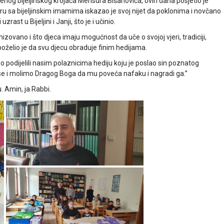
n čuvenog bijeljinskog krojača Mensura Bišanovića, ovih dana posjetio je
voru sa bijeljinskim imamima iskazao je svoj nijet da poklonima i novčano
st u Bijeljini i Janji, što je i učinio.
izovano i što djeca imaju mogućnost da uče o svojoj vjeri, tradiciji,
, poželio je da svu djecu obraduje finim hedijama.
o podijelili nasim polaznicima hediju koju je poslao sin poznatog
 se i molimo Dragog Boga da mu poveća nafaku i nagradi ga.”
 Amin, ja Rabbi.