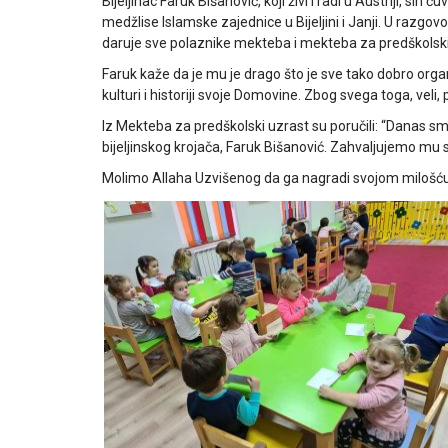
Bijeljinac Faruk Bišanović, koji živi i radi u Austriji, si
medžlise Islamske zajednice u Bijeljini i Janji. U razgo
daruje sve polaznike mekteba i mekteba za predškolski uzra
Faruk kaže da je mu je drago što je sve tako dobro organ
kulturi i historiji svoje Domovine. Zbog svega toga, veli
Iz Mekteba za predškolski uzrast su poručili: “Danas sm
bijeljinskog krojača, Faruk Bišanović. Zahvaljujemo mu
Molimo Allaha Uzvišenog da ga nagradi svojom milošću.