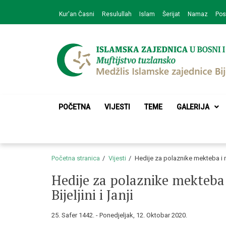
Skip
Skip
Kur'an Časni
Resulullah
Islam
Šerijat
Namaz
Pos
to
to
navigation
content
Medžlis Islamske 
Službena web prezentacija
POČETNA
VIJESTI
TEME
GALERIJA
Početna stranica
Vijesti
Hedije za polaznike mekteba i me
Hedije za polaznike mekteba 
Bijeljini i Janji
25. Safer 1442. - Ponedjeljak, 12. Oktobar 2020.