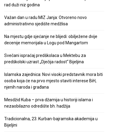
rad duži niz godina
Važan dan u radu MIZ Janja: Otvoreno novo
administrativno sjedište medžlisa
Na mjestu gdje sjećanje ne blijedi: obilježene dvije
decenije memorijala u Logu pod Mangartom
Svečani ispraćaj predškolaca u Mektebu za
predškolski uzrast „Dječija radost“ Bijeljina
Islamska zajednica: Novi visoki predstavnik mora biti
osoba koja će na prvo mjesto staviti interese BiH,
njenih naroda i građana
Mesdžid Kuba – prva džamija u historiji islama i
nezaobilazno odredište bh. hadžija
Tradicionalna, 23. Kurban-bajramska akademija u
Bijeljini