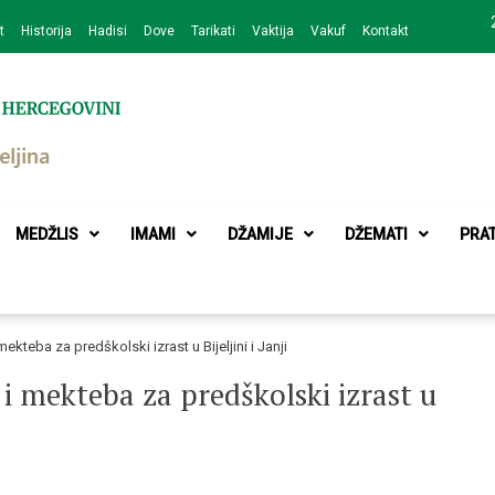
t
Historija
Hadisi
Dove
Tarikati
Vaktija
Vakuf
Kontakt
zajednice Bijeljina
MEDŽLIS
IMAMI
DŽAMIJE
DŽEMATI
PRA
kteba za predškolski izrast u Bijeljini i Janji
i mekteba za predškolski izrast u