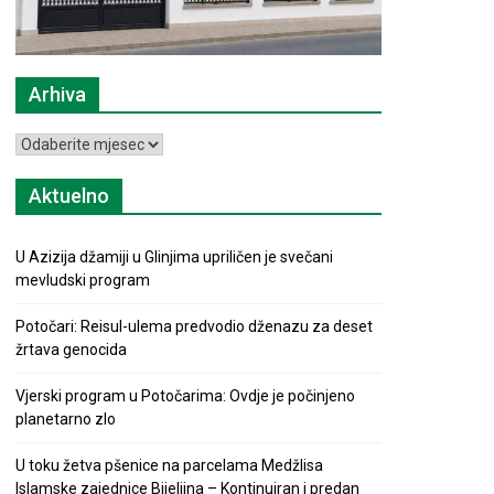
Arhiva
Arhiva
Aktuelno
U Azizija džamiji u Glinjima upriličen je svečani
mevludski program
Potočari: Reisul-ulema predvodio dženazu za deset
žrtava genocida
Vjerski program u Potočarima: Ovdje je počinjeno
planetarno zlo
U toku žetva pšenice na parcelama Medžlisa
Islamske zajednice Bijeljina – Kontinuiran i predan