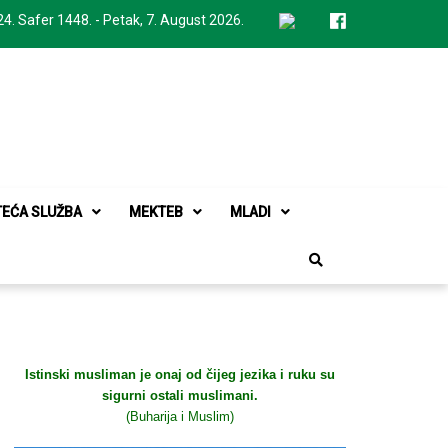
24. Safer 1448. - Petak, 7. August 2026.
TEĆA SLUŽBA
MEKTEB
MLADI
Istinski musliman je onaj od čijeg jezika i ruku su
sigurni ostali muslimani.
(Buharija i Muslim)