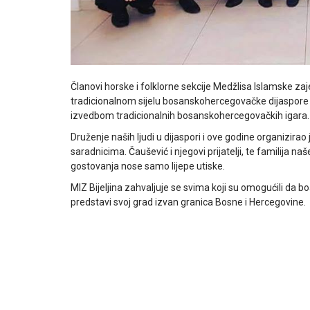
Članovi horske i folklorne sekcije Medžlisa Islamske zaje
tradicionalnom sijelu bosanskohercegovačke dijaspore u
izvedbom tradicionalnih bosanskohercegovačkih igara.
Druženje naših ljudi u dijaspori i ove godine organizira
saradnicima. Čaušević i njegovi prijatelji, te familija naš
gostovanja nose samo lijepe utiske.
MIZ Bijeljina zahvaljuje se svima koji su omogućili da 
predstavi svoj grad izvan granica Bosne i Hercegovine.