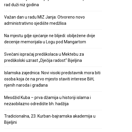
rad duži niz godina
Važan dan u radu MIZ Janja: Otvoreno novo
administrativno sjedište medžlisa
Na mjestu gdje sjećanje ne blijedi: obilježene dvije
decenije memorijala u Logu pod Mangartom
Svečani ispraćaj predškolaca u Mektebu za
predškolski uzrast „Dječija radost“ Bijeljina
Islamska zajednica: Novi visoki predstavnik mora biti
osoba koja će na prvo mjesto staviti interese BiH,
njenih naroda i građana
Mesdžid Kuba – prva džamija u historiji islama i
nezaobilazno odredište bh. hadžija
Tradicionalna, 23. Kurban-bajramska akademija u
Bijeljini