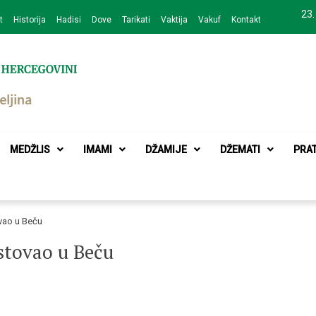
23.
t
Historija
Hadisi
Dove
Tarikati
Vaktija
Vakuf
Kontakt
zajednice Bijeljina
MEDŽLIS
IMAMI
DŽAMIJE
DŽEMATI
PRA
ovao u Beču
ostovao u Beču