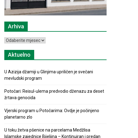
Arhiva
Arhiva
Aktuelno
U Azizija džamiji u Glinjima upriličen je svečani
mevludski program
Potočari: Reisul-ulema predvodio dženazu za deset
žrtava genocida
Vjerski program u Potočarima: Ovdje je počinjeno
planetarno zlo
U toku žetva pšenice na parcelama Medžlisa
Islamske zajednice Bijeljina – Kontinuiran i predan