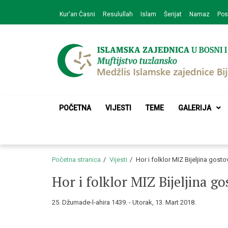
Skip
Skip
Kur'an Časni
Resulullah
Islam
Šerijat
Namaz
Pos
to
to
navigation
content
Medžlis Islamske 
Službena web prezentacija
POČETNA
VIJESTI
TEME
GALERIJA
Početna stranica
Vijesti
Hor i folklor MIZ Bijeljina gost
Hor i folklor MIZ Bijeljina g
25. Džumade-l-ahira 1439. - Utorak, 13. Mart 2018.