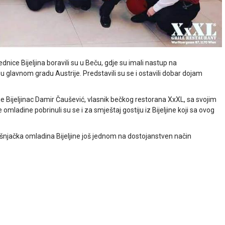
dnice Bijeljina boravili su u Beču, gdje su imali nastup na
 glavnom gradu Austrije. Predstavili su se i ostavili dobar dojam
o je Bijeljinac Damir Čaušević, vlasnik bečkog restorana XxXL, sa svojim
e omladine pobrinuli su se i za smještaj gostiju iz Bijeljine koji sa ovog
bošnjačka omladina Bijeljine još jednom na dostojanstven način