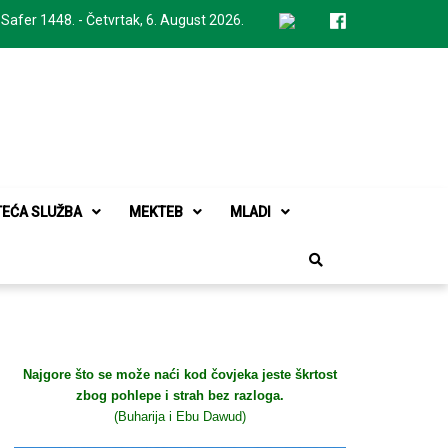
 Safer 1448. - Četvrtak, 6. August 2026.
TEĆA SLUŽBA
MEKTEB
MLADI
Najgore što se može naći kod čovjeka jeste škrtost
zbog pohlepe i strah bez razloga.
(Buharija i Ebu Dawud)