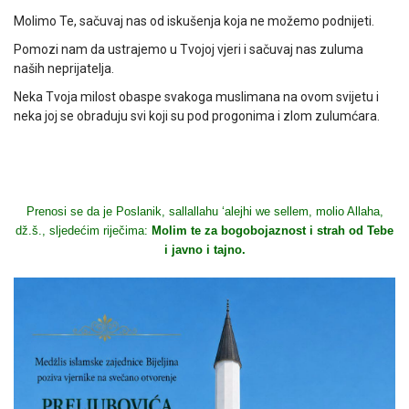
Molimo Te, sačuvaj nas od iskušenja koja ne možemo podnijeti.
Pomozi nam da ustrajemo u Tvojoj vjeri i sačuvaj nas zuluma
naših neprijatelja.
Neka Tvoja milost obaspe svakoga muslimana na ovom svijetu i
neka joj se obraduju svi koji su pod progonima i zlom zulumćara.
Prenosi se da je Poslanik, sallallahu ‘alejhi we sellem, molio Allaha,
dž.š., sljedećim riječima:
Molim te za bogobojaznost i strah od Tebe
i javno i tajno.