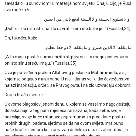
savladalo i u duhovnom i u materijalnom svijetu. Onaj u Čijoj je Ruci
sva moć kaže:
و لا تستوي الحسنة و لا السيئة ادفع بالتي هي احسن
„Dobro i zlo nisu isto; na zlo uzvrati onim što bolje je…“ (Fussilat,34).
On, također, kaže:
ما يلقاها الا الذين صبروا و ما يلقاها الا ذو حظ عظيم.
„A to mogu postići samo oni što strpljivi su, i to mogu postići samo
oni što silnu sreću imaju.“ (Fussilat,35).
Ovo je potvrđena praksa Allahovog poslanika Muhammeda, a.s.,
kojom je odgajao muslimane. U njoj i danas veliki dio čovječanstva
nalazi inspiraciju, držeći se Pravog puta, i na zlo uzvraćaju dobrom.
Draga braćo i sestre.
U ovome blagoslovljenom danu, u kojem se veselimo nagovještaju
dolaska najdražeg nam mjeseca ramazana, kada sebe, svoje
najmilije, svoje kuće i stanove pripremamo za prve dane posta i
brojnih drugih ibadeta, sjetimo se da na ovom svijetu ima puno
naše braće i sestara koji ramazan dočekuju u tuzi, zabrinutosti, u