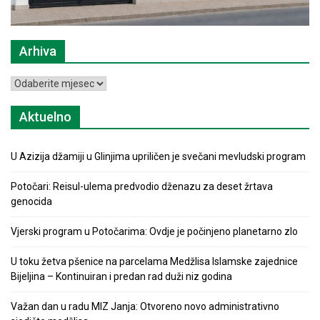
Arhiva
Arhiva
Aktuelno
U Azizija džamiji u Glinjima upriličen je svečani mevludski program
Potočari: Reisul-ulema predvodio dženazu za deset žrtava
genocida
Vjerski program u Potočarima: Ovdje je počinjeno planetarno zlo
U toku žetva pšenice na parcelama Medžlisa Islamske zajednice
Bijeljina – Kontinuiran i predan rad duži niz godina
Važan dan u radu MIZ Janja: Otvoreno novo administrativno