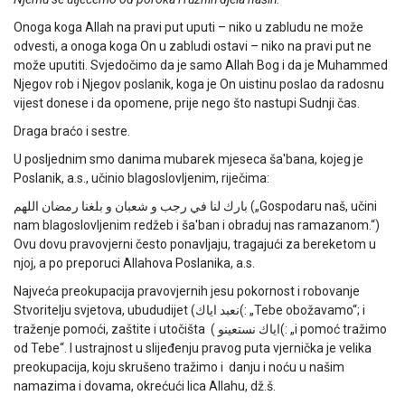
Onoga koga Allah na pravi put uputi – niko u zabludu ne može
odvesti, a onoga koga On u zabludi ostavi – niko na pravi put ne
može uputiti. Svjedočimo da je samo Allah Bog i da je Muhammed
Njegov rob i Njegov poslanik, koga je On uistinu poslao da radosnu
vijest donese i da opomene, prije nego što nastupi Sudnji čas.
Draga braćo i sestre.
U posljednim smo danima mubarek mjeseca ša'bana, kojeg je
Poslanik, a.s., učinio blagoslovljenim, riječima:
بارك لنا في رجب و شعبان و بلغنا رمضان اللهم
(„Gospodaru naš, učini
nam blagoslovljenim redžeb i ša'ban i obraduj nas ramazanom.“)
Ovu dovu pravovjerni često ponavljaju, tragajući za bereketom u
njoj, a po preporuci Allahova Poslanika, a.s.
Najveća preokupacija pravovjernih jesu pokornost i robovanje
Stvoritelju svjetova, ubududijet (
نعبد اياك
(: „Tebe obožavamo“; i
traženje pomoći, zaštite i utočišta (
اياك نستعينو
(: „i pomoć tražimo
od Tebe“. I ustrajnost u slijeđenju pravog puta vjernička je velika
preokupacija, koju skrušeno tražimo i danju i noću u našim
namazima i dovama, okrećući lica Allahu, dž.š.