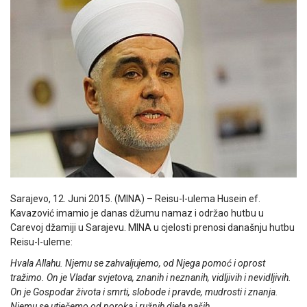
Sarajevo, 12. Juni 2015. (MINA) – Reisu-l-ulema Husein ef.
Kavazović imamio je danas džumu namaz i održao hutbu u
Carevoj džamiji u Sarajevu. MINA u cjelosti prenosi današnju hutbu
Reisu-l-uleme:
Hvala Allahu. Njemu se zahvaljujemo, od Njega pomoć i oprost
tražimo. On je Vladar svjetova, znanih i neznanih, vidljivih i nevidljivih.
On je Gospodar života i smrti, slobode i pravde, mudrosti i znanja.
Njemu se utječemo od poroka i ružnih djela naših.