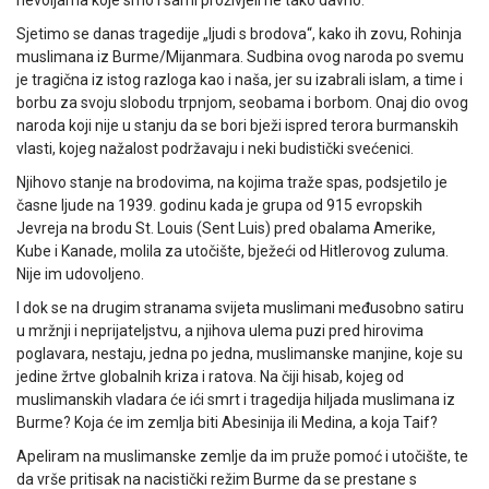
nevoljama koje smo i sami proživjeli ne tako davno.
Sjetimo se danas tragedije „ljudi s brodova“, kako ih zovu, Rohinja
muslimana iz Burme/Mijanmara. Sudbina ovog naroda po svemu
je tragična iz istog razloga kao i naša, jer su izabrali islam, a time i
borbu za svoju slobodu trpnjom, seobama i borbom. Onaj dio ovog
naroda koji nije u stanju da se bori bježi ispred terora burmanskih
vlasti, kojeg nažalost podržavaju i neki budistički svećenici.
Njihovo stanje na brodovima, na kojima traže spas, podsjetilo je
časne ljude na 1939. godinu kada je grupa od 915 evropskih
Jevreja na brodu St. Louis (Sent Luis) pred obalama Amerike,
Kube i Kanade, molila za utočište, bježeći od Hitlerovog zuluma.
Nije im udovoljeno.
I dok se na drugim stranama svijeta muslimani međusobno satiru
u mržnji i neprijateljstvu, a njihova ulema puzi pred hirovima
poglavara, nestaju, jedna po jedna, muslimanske manjine, koje su
jedine žrtve globalnih kriza i ratova. Na čiji hisab, kojeg od
muslimanskih vladara će ići smrt i tragedija hiljada muslimana iz
Burme? Koja će im zemlja biti Abesinija ili Medina, a koja Taif?
Apeliram na muslimanske zemlje da im pruže pomoć i utočište, te
da vrše pritisak na nacistički režim Burme da se prestane s