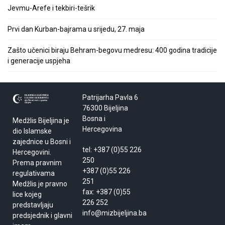
Jevmu-Arefe i tekbiri-tešrik
Prvi dan Kurban-bajrama u srijedu, 27. maja
Zašto učenici biraju Behram-begovu medresu: 400 godina tradicije
i generacije uspjeha
Patrijarha Pavla 6
76300 Bijeljina
Bosna i
Medžlis Bijeljina je
Hercegovina
dio Islamske
zajednice u Bosni i
tel: +387 (0)55 226
Hercegovini.
250
Prema pravnim
+387 (0)55 226
regulativama
251
Medžlis je pravno
fax: +387 (0)55
lice kojeg
226 252
predstavljaju
info@mizbijeljina.ba
predsjednik i glavni