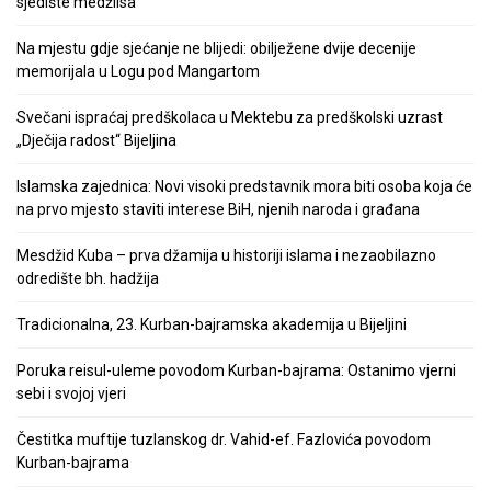
sjedište medžlisa
Na mjestu gdje sjećanje ne blijedi: obilježene dvije decenije
memorijala u Logu pod Mangartom
Svečani ispraćaj predškolaca u Mektebu za predškolski uzrast
„Dječija radost“ Bijeljina
Islamska zajednica: Novi visoki predstavnik mora biti osoba koja će
na prvo mjesto staviti interese BiH, njenih naroda i građana
Mesdžid Kuba – prva džamija u historiji islama i nezaobilazno
odredište bh. hadžija
Tradicionalna, 23. Kurban-bajramska akademija u Bijeljini
Poruka reisul-uleme povodom Kurban-bajrama: Ostanimo vjerni
sebi i svojoj vjeri
Čestitka muftije tuzlanskog dr. Vahid-ef. Fazlovića povodom
Kurban-bajrama