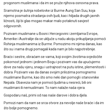
progonom muslimana i da im se pruže njihova osnovna prava.
Sramotna je šutnja nobelovke iz Burme Aung San Suu, koja
nijemo posmatra stradanja ovih ljudi, kao i hiljada drugih javnih
ličnosti, čiji bi glas mogao makar malo potaknuti savjest
odgovornih.
Pozivam muslimane u Bosni i Hercegovini i zemljama Evrope,
Amerike i Australije da se uključe u našu akciju prikupljanja pomoći
Rohinja muslimanima iz Burme. Pomozimo mi njima danas, kao
što su i nama drugi pomagali kada nam je bilo najpotrebnije.
Braćo i sestre, obraćam se vama, koji svojim životima svjedočite
pokornost jednom i jedinom Bogu i pozivam vas da upućujemo
dove za našu vjeru, snagu i ustrajnost na putu istine, plemenitosti i
dobra. Pozivam vas da danas svojim prilozima pomognemo
muslimane Burme, kao što smo neki dan pomogli i stanovnike
Nepala. Obaveza nam je pomoći ljudima u nesreći, bili oni
muslimani ili nemuslimani. To nam nalaže naša vjera.
Gospodaru naš, primi od nas naše darove i dobra djela.
Pomozi nam da nam se srca otvore za nevolje naše braće i da im
što bolje pomognemo.