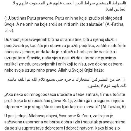
الصراط المستقيم صراط الذين انعمت عليهم غير المغضوب عليهم و لا
(
الضالين اهدنا
(: „Uputi nas Putu pravome, Putu onih na koje izručio si blagodati
Svoje. A ne onih na koje srdiš se, niti onih što zalutaše.“ (Al-Fatiha,
5 i 6).
Dužnost je pravovjernih biti na strani istine, biti u njenoj službi i
podržavati je, kao što je i obaveza pružiti podršku, zaštitu i utočiste
obespravljenom, onda kada je zatraži u borbi protiv nasilnika i
uzurpatora. Štaviše, naša vjera nas uči da u tome ne pravimo
razlike između pravovjernih i onih koji to nisu, sve dok ne ostvare
neko svoje uzurpirano pravo. Allah u Svojoj Knjizi kaže:
ان احد من المشركين استجارك فاجره حتي يسمع كلام الله ثم ابلغه مامنه
ذلك بانهم قوم لا يعلمون.
„Ako neko od mnogobožaca utočište u tebe zatraži, ti mu utočište
pruži kako bi on poslušao govor Božiji, zatim ga na sigurno mjesto
otpremi – to je stoga što su oni ljudi koji nisu shvatili“ (Al-Tawba, 6).
U posljednjoj Allahovoj objavi, časnome Kur'anu, za trajno je
sačuvana uspomena na borbu dobra i zla i naputak pravovjernima
da se zlu suprotstave dobrotom i dobročinstvom, kako bi se zlo