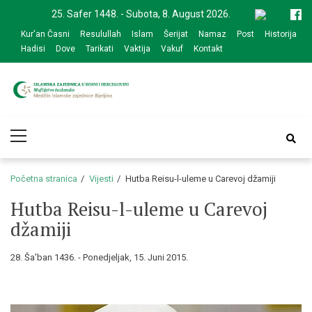
Skip
Skip
25. Safer 1448. - Subota, 8. August 2026.
to
to
Kur'an Časni
Resulullah
Islam
Šerijat
Namaz
Post
Historija
navigation
content
Hadisi
Dove
Tarikati
Vaktija
Vakuf
Kontakt
Medžlis Islamske
Službena web prezentacija
Primary
zajednice Bijeljina
Menu
Početna stranica
Vijesti
Hutba Reisu-l-uleme u Carevoj džamiji
Hutba Reisu-l-uleme u Carevoj
džamiji
28. Ša'ban 1436. - Ponedjeljak, 15. Juni 2015.