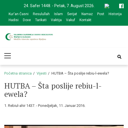
Skip
Skip
24. Safer 1448. - Petak, 7. August 2026.
to
to
Kur'an Časni
Resulullah
Islam
Šerijat
Namaz
Post
Historija
navigation
content
Hadisi
Dove
Tarikati
Vaktija
Vakuf
Kontakt
Medžlis Islamske
Službena web prezentacija
Primary
zajednice Bijeljina
Menu
Početna stranica
Vijesti
HUTBA – Šta poslije rebiu-l-ewela?
HUTBA – Šta poslije rebiu-l-
ewela?
1. Rebiul-ahir 1437. - Ponedjeljak, 11. Januar 2016.