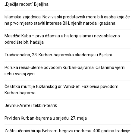
„Dječija radost“ Bijeljina
Islamska zajednica: Novi visoki predstavnik mora biti osoba koja će
na prvo mjesto staviti interese BiH, njenih naroda i građana
Mesdžid Kuba – prva džamija u historiji islama i nezaobilazno
odredište bh. hadžija
Tradicionalna, 23. Kurban-bajramska akademija u Bijeljini
Poruka reisul-uleme povodom Kurban-bajrama: Ostanimo vjerni
sebi i svojoj vjeri
Čestitka muftije tuzlanskog dr. Vahid-ef. Fazlovića povodom
Kurban-bajrama
Jevmu-Arefe i tekbiri-tešrik
Prvi dan Kurban-bajrama u srijedu, 27. maja
Zašto učenici biraju Behram-begovu medresu: 400 godina tradicije