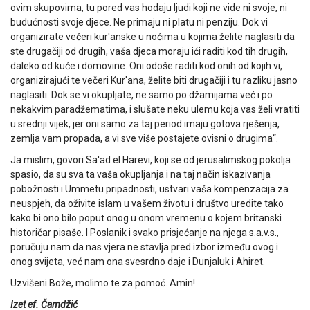
ovim skupovima, tu pored vas hodaju ljudi koji ne vide ni svoje, ni
budućnosti svoje djece. Ne primaju ni platu ni penziju. Dok vi
organizirate večeri kur'anske u noćima u kojima želite naglasiti da
ste drugačiji od drugih, vaša djeca moraju ići raditi kod tih drugih,
daleko od kuće i domovine. Oni odoše raditi kod onih od kojih vi,
organizirajući te večeri Kur'ana, želite biti drugačiji i tu razliku jasno
naglasiti. Dok se vi okupljate, ne samo po džamijama već i po
nekakvim paradžematima, i slušate neku ulemu koja vas želi vratiti
u srednji vijek, jer oni samo za taj period imaju gotova rješenja,
zemlja vam propada, a vi sve više postajete ovisni o drugima“.
Ja mislim, govori Sa'ad el Harevi, koji se od jerusalimskog pokolja
spasio, da su sva ta vaša okupljanja i na taj način iskazivanja
pobožnosti i Ummetu pripadnosti, ustvari vaša kompenzacija za
neuspjeh, da oživite islam u vašem životu i društvo uredite tako
kako bi ono bilo poput onog u onom vremenu o kojem britanski
historičar pisaše. I Poslanik i svako prisjećanje na njega s.a.v.s.,
poručuju nam da nas vjera ne stavlja pred izbor između ovog i
onog svijeta, već nam ona svesrdno daje i Dunjaluk i Ahiret.
Uzvišeni Bože, molimo te za pomoć. Amin!
Izet ef. Čamdžić