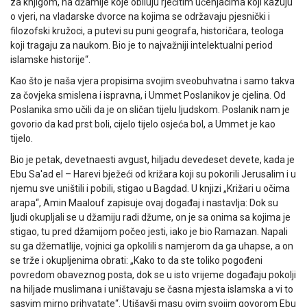
za knjigom, na džamije koje obiluju rječitim učenjacima koji kazuju
o vjeri, na vladarske dvorce na kojima se održavaju pjesnički i
filozofski kružoci, a putevi su puni geografa, historičara, teologa
koji tragaju za naukom. Bio je to najvažniji intelektualni period
islamske historije“.
Kao što je naša vjera propisima svojim sveobuhvatna i samo takva
za čovjeka smislena i ispravna, i Ummet Poslanikov je cjelina. Od
Poslanika smo učili da je on sličan tijelu ljudskom. Poslanik nam je
govorio da kad prst boli, cijelo tijelo osjeća bol, a Ummet je kao
tijelo.
Bio je petak, devetnaesti avgust, hiljadu devedeset devete, kada je
Ebu Sa'ad el – Harevi bježeći od križara koji su pokorili Jerusalim i u
njemu sve uništili i pobili, stigao u Bagdad. U knjizi „Križari u očima
arapa“, Amin Maalouf zapisuje ovaj događaj i nastavlja: Dok su
ljudi okupljali se u džamiju radi džume, on je sa onima sa kojima je
stigao, tu pred džamijom počeo jesti, iako je bio Ramazan. Napali
su ga džematlije, vojnici ga opkolili s namjerom da ga uhapse, a on
se trže i okupljenima obrati: „Kako to da ste toliko pogođeni
povredom obaveznog posta, dok se u isto vrijeme događaju pokolji
na hiljade muslimana i uništavaju se časna mjesta islamska a vi to
sasvim mirno prihvatate“. Utišavši masu ovim svojim govorom Ebu