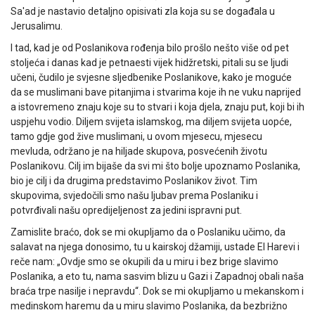
Sa'ad je nastavio detaljno opisivati zla koja su se događala u
Jerusalimu.
I tad, kad je od Poslanikova rođenja bilo prošlo nešto više od pet
stoljeća i danas kad je petnaesti vijek hidžretski, pitali su se ljudi
učeni, čudilo je svjesne sljedbenike Poslanikove, kako je moguće
da se muslimani bave pitanjima i stvarima koje ih ne vuku naprijed
a istovremeno znaju koje su to stvari i koja djela, znaju put, koji bi ih
uspjehu vodio. Diljem svijeta islamskog, ma diljem svijeta uopće,
tamo gdje god žive muslimani, u ovom mjesecu, mjesecu
mevluda, održano je na hiljade skupova, posvećenih životu
Poslanikovu. Cilj im bijaše da svi mi što bolje upoznamo Poslanika,
bio je cilj i da drugima predstavimo Poslanikov život. Tim
skupovima, svjedočili smo našu ljubav prema Poslaniku i
potvrđivali našu opredijeljenost za jedini ispravni put.
Zamislite braćo, dok se mi okupljamo da o Poslaniku učimo, da
salavat na njega donosimo, tu u kairskoj džamiji, ustade El Harevi i
reče nam: „Ovdje smo se okupili da u miru i bez brige slavimo
Poslanika, a eto tu, nama sasvim blizu u Gazi i Zapadnoj obali naša
braća trpe nasilje i nepravdu“. Dok se mi okupljamo u mekanskom i
medinskom haremu da u miru slavimo Poslanika, da bezbrižno