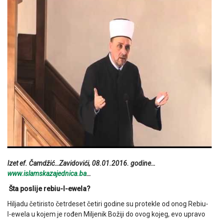
Izet ef. Čamdžić…Zavidovići, 08.01.2016. godine…
www.islamskazajednica.ba
…
Šta poslije rebiu-l-ewela?
Hiljadu četiristo četrdeset četiri godine su protekle od onog Rebiu-
l-ewela u kojem je rođen Miljenik Božiji do ovog kojeg, evo upravo