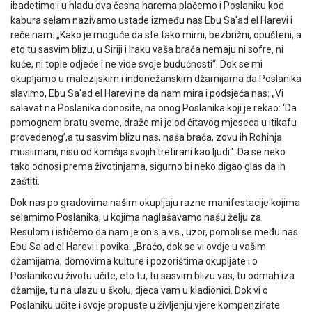
ibadetimo i u hladu dva časna harema plačemo i Poslaniku kod
kabura selam nazivamo ustade između nas Ebu Sa'ad el Harevi i
reče nam: „Kako je moguće da ste tako mirni, bezbrižni, opušteni, a
eto tu sasvim blizu, u Siriji i Iraku vaša braća nemaju ni sofre, ni
kuće, ni tople odjeće i ne vide svoje budućnosti“. Dok se mi
okupljamo u malezijskim i indonežanskim džamijama da Poslanika
slavimo, Ebu Sa'ad el Harevi ne da nam mira i podsjeća nas: „Vi
salavat na Poslanika donosite, na onog Poslanika koji je rekao: ‘Da
pomognem bratu svome, draže mi je od čitavog mjeseca u itikafu
provedenog’,a tu sasvim blizu nas, naša braća, zovu ih Rohinja
muslimani, nisu od komšija svojih tretirani kao ljudi“. Da se neko
tako odnosi prema životinjama, sigurno bi neko digao glas da ih
zaštiti.
Dok nas po gradovima našim okupljaju razne manifestacije kojima
selamimo Poslanika, u kojima naglašavamo našu želju za
Resulom i ističemo da nam je on s.a.v.s., uzor, pomoli se među nas
Ebu Sa'ad el Harevi i povika: „Braćo, dok se vi ovdje u vašim
džamijama, domovima kulture i pozorištima okupljate i o
Poslanikovu životu učite, eto tu, tu sasvim blizu vas, tu odmah iza
džamije, tu na ulazu u školu, djeca vam u kladionici. Dok vi o
Poslaniku učite i svoje propuste u življenju vjere kompenzirate