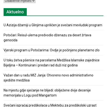
Arhiva
Aktuelno
U Azizija džamiji u Glinjima upriličen je svečani mevludski program
Potočari: Reisul-ulema predvodio dženazu za deset žrtava
genocida
Vjerski program u Potočarima: Ovdje je počinjeno planetarno zlo
U toku žetva pšenice na parcelama Medžlisa Islamske zajednice
Bijeljina – Kontinuiran i predan rad duži niz godina
Važan dan u radu MIZ Janja: Otvoreno novo administrativno
sjedište medžlisa
Na mjestu gdje sjećanje ne blijedi: obilježene dvije decenije
memorijala u Logu pod Mangartom
Svečani ispraćaj predškolaca u Mektebu za predškolski uzrast