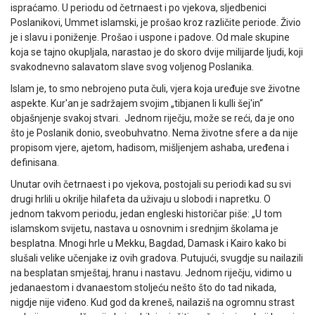
ispraćamo. U periodu od četrnaest i po vjekova, sljedbenici
Poslanikovi, Ummet islamski, je prošao kroz različite periode. Živio
je i slavu i poniženje. Prošao i uspone i padove. Od male skupine
koja se tajno okupljala, narastao je do skoro dvije milijarde ljudi, koji
svakodnevno salavatom slave svog voljenog Poslanika.
Islam je, to smo nebrojeno puta čuli, vjera koja uređuje sve životne
aspekte. Kur'an je sadržajem svojim „tibjanen li kulli šej'in“
objašnjenje svakoj stvari. Jednom riječju, može se reći, da je ono
što je Poslanik donio, sveobuhvatno. Nema životne sfere a da nije
propisom vjere, ajetom, hadisom, mišljenjem ashaba, uređena i
definisana.
Unutar ovih četrnaest i po vjekova, postojali su periodi kad su svi
drugi hrlili u okrilje hilafeta da uživaju u slobodi i napretku. O
jednom takvom periodu, jedan engleski historičar piše: „U tom
islamskom svijetu, nastava u osnovnim i srednjim školama je
besplatna. Mnogi hrle u Mekku, Bagdad, Damask i Kairo kako bi
slušali velike učenjake iz ovih gradova. Putujući, svugdje su nailazili
na besplatan smještaj, hranu i nastavu. Jednom riječju, vidimo u
jedanaestom i dvanaestom stoljeću nešto što do tad nikada,
nigdje nije viđeno. Kud god da kreneš, nailaziš na ogromnu strast