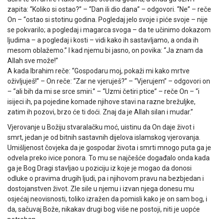
zapita: “Koliko si ostao?” – “Dan ili dio dana” – odgovori. “Ne” – reče
On – “ostao si stotinu godina. Pogledaj jelo svoje i piće svoje – nije
se pokvarilo; a pogledaj i magarca svoga – da te učinimo dokazom
ljudima – a pogledaj i kosti – vidi kako ih sastavljamo, a onda ih
mesom oblažemo.” I kad njemu bi jasno, on povika: “Ja znam da
Allah sve može!”
A kada Ibrahim reče: “Gospodaru moj, pokaži mi kako mrtve
oživljuješ!” – On reče: “Zar ne vjeruješ?” – “Vjerujem” – odgovori on
– “ali bih da mi se srce smiri.” – “Uzmi četiri ptice” – reče On – “i
isijeci ih, pa pojedine komade njihove stavi na razne brežuljke,
zatim ih pozovi, brzo će ti doći. Znaj da je Allah silan i mudar.”
Vjerovanje u Božiju stvaralačku moć, uistinu da On daje život i
smrt, jedan je od bitnih sastavnih dijelova islamskog vjerovanja.
Umišljenost čovjeka da je gospodar života i smrti mnogo puta ga je
odvela preko ivice ponora. To mu se najčešće događalo onda kada
ga je Bog Dragi stavljao u poziciju iz koje je mogao da donosi
odluke o pravima drugih ljudi, pa i njihovom pravu na bezbjedan i
dostojanstven život. Zle sile u njemu i izvan njega donesu mu
osjećaj neovisnosti, toliko izražen da pomisli kako je on sam bog, i
da, sačuvaj Bože, nikakav drugi bog više ne postoji, niti je uopće