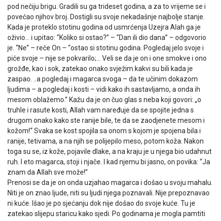
pod nečiju brigu. Gradili su ga trideset godina, a za to vrijeme se i
povećao njihov broj. Dostigli su svoje nekadašnje najbolje stanje.
Kada je proteklo stotinu godina od usmrćenja Uzejra Alah ga je
oživio… i upitao: “Koliko si ostao?” – “Dan ili dio dana” – odgovorio
je. “Ne” – reče On – “ostao si stotinu godina. Pogledaj jelo svoje i
piće svoje – nije se pokvarilo;… Veli se da je on i one smokve i ono
grožđe, kao i sok, zatekao onako svježim kakvi su bili kada je
zaspao. ..a pogledaj i magarca svoga – da te učinim dokazom
ljudima – a pogledaj i kosti – vidi kako ih sastavljamo, a onda ih
mesom oblažemo.” Kažu da je on čuo glas s neba koji govori: „o
truhle i rasute kosti, Allah vam naređuje da se spojite jedna s
drugom onako kako ste ranije bile, te da se zaodjenete mesom i
kožom!“ Svaka se kost spojila sa onom s kojom je spojena bila i
ranije, tetivama, a na njih se polijepilo meso, potom koža. Nakon
toga su se, iz kože, pojavile dlake, a na kraju je u njega bio udahnut
ruh. I eto magarca, stoji i njače. I kad njemu bi jasno, on povika: “Ja
znam da Allah sve može!”
Prenosi se da je on onda uzjahao magarca i došao u svoju mahalu.
Niti je on znao ljude, niti su ljudi njega poznavali. Nije prepoznavao
ni kuće. Išao je po sjećanju dok nije došao do svoje kuće. Tu je
zatekao slijepu staricu kako sjedi. Po godinama je mogla pamtiti