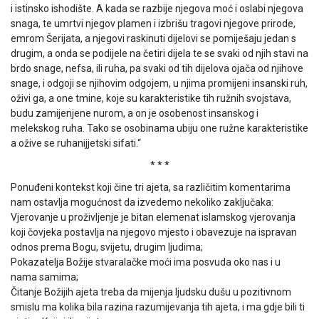
i istinsko ishodište. A kada se razbije njegova moć i oslabi njegova
snaga, te umrtvi njegov plamen i izbrišu tragovi njegove prirode,
emrom Šerijata, a njegovi raskinuti dijelovi se pomiješaju jedan s
drugim, a onda se podijele na četiri dijela te se svaki od njih stavi na
brdo snage, nefsa, ili ruha, pa svaki od tih dijelova ojača od njihove
snage, i odgoji se njihovim odgojem, u njima promijeni insanski ruh,
oživi ga, a one tmine, koje su karakteristike tih ružnih svojstava,
budu zamijenjene nurom, a on je osobenost insanskog i
melekskog ruha. Tako se osobinama ubiju one ružne karakteristike
a ožive se ruhanijjetski sifati.“
* * *
Ponuđeni kontekst koji čine tri ajeta, sa različitim komentarima
nam ostavlja mogućnost da izvedemo nekoliko zaključaka:
Vjerovanje u proživljenje je bitan elemenat islamskog vjerovanja
koji čovjeka postavlja na njegovo mjesto i obavezuje na ispravan
odnos prema Bogu, svijetu, drugim ljudima;
Pokazatelja Božije stvaralačke moći ima posvuda oko nas i u
nama samima;
Čitanje Božijih ajeta treba da mijenja ljudsku dušu u pozitivnom
smislu ma kolika bila razina razumijevanja tih ajeta, i ma gdje bili ti