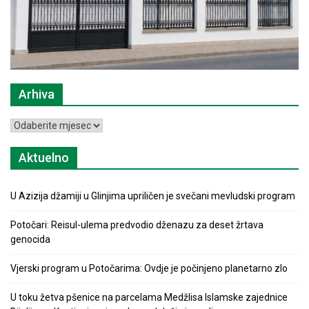
Arhiva
Arhiva
Aktuelno
U Azizija džamiji u Glinjima upriličen je svečani mevludski program
Potočari: Reisul-ulema predvodio dženazu za deset žrtava
genocida
Vjerski program u Potočarima: Ovdje je počinjeno planetarno zlo
U toku žetva pšenice na parcelama Medžlisa Islamske zajednice