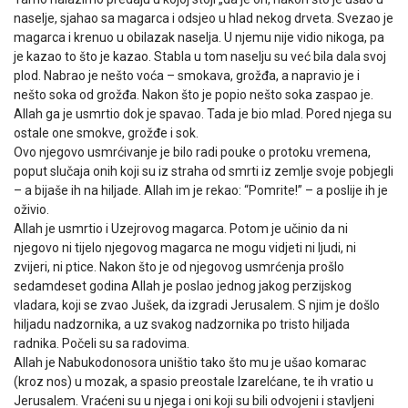
naselje, sjahao sa magarca i odsjeo u hlad nekog drveta. Svezao je
magarca i krenuo u obilazak naselja. U njemu nije vidio nikoga, pa
je kazao to što je kazao. Stabla u tom naselju su već bila dala svoj
plod. Nabrao je nešto voća – smokava, grožđa, a napravio je i
nešto soka od grožđa. Nakon što je popio nešto soka zaspao je.
Allah ga je usmrtio dok je spavao. Tada je bio mlad. Pored njega su
ostale one smokve, grožđe i sok.
Ovo njegovo usmrćivanje je bilo radi pouke o protoku vremena,
poput slučaja onih koji su iz straha od smrti iz zemlje svoje pobjegli
– a bijaše ih na hiljade. Allah im je rekao: “Pomrite!” – a poslije ih je
oživio.
Allah je usmrtio i Uzejrovog magarca. Potom je učinio da ni
njegovo ni tijelo njegovog magarca ne mogu vidjeti ni ljudi, ni
zvijeri, ni ptice. Nakon što je od njegovog usmrćenja prošlo
sedamdeset godina Allah je poslao jednog jakog perzijskog
vladara, koji se zvao Jušek, da izgradi Jerusalem. S njim je došlo
hiljadu nadzornika, a uz svakog nadzornika po tristo hiljada
radnika. Počeli su sa radovima.
Allah je Nabukodonosora uništio tako što mu je ušao komarac
(kroz nos) u mozak, a spasio preostale Izarelćane, te ih vratio u
Jerusalem. Vraćeni su u njega i oni koji su bili odvojeni i stavljeni