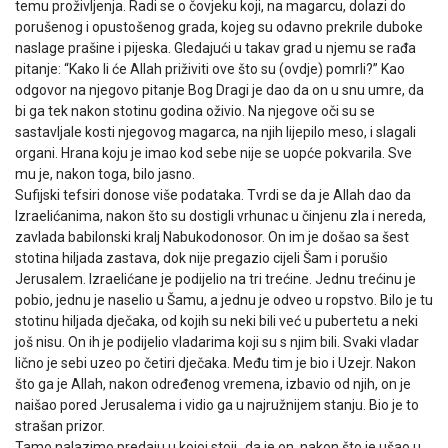
temu proživljenja. Radi se o čovjeku koji, na magarcu, dolazi do
porušenog i opustošenog grada, kojeg su odavno prekrile duboke
naslage prašine i pijeska. Gledajući u takav grad u njemu se rađa
pitanje: “Kako li će Allah priživiti ove što su (ovdje) pomrli?” Kao
odgovor na njegovo pitanje Bog Dragi je dao da on u snu umre, da
bi ga tek nakon stotinu godina oživio. Na njegove oči su se
sastavljale kosti njegovog magarca, na njih lijepilo meso, i slagali
organi. Hrana koju je imao kod sebe nije se uopće pokvarila. Sve
mu je, nakon toga, bilo jasno.
Sufijski tefsiri donose više podataka. Tvrdi se da je Allah dao da
Izraelićanima, nakon što su dostigli vrhunac u činjenu zla i nereda,
zavlada babilonski kralj Nabukodonosor. On im je došao sa šest
stotina hiljada zastava, dok nije pregazio cijeli Šam i porušio
Jerusalem. Izraelićane je podijelio na tri trećine. Jednu trećinu je
pobio, jednu je naselio u Šamu, a jednu je odveo u ropstvo. Bilo je tu
stotinu hiljada dječaka, od kojih su neki bili već u pubertetu a neki
još nisu. On ih je podijelio vladarima koji su s njim bili. Svaki vladar
lično je sebi uzeo po četiri dječaka. Među tim je bio i Uzejr. Nakon
što ga je Allah, nakon određenog vremena, izbavio od njih, on je
naišao pored Jerusalema i vidio ga u najružnijem stanju. Bio je to
strašan prizor.
Tamo nalazimo predaju u kojoj stoji „da je on, nakon što je ušao u