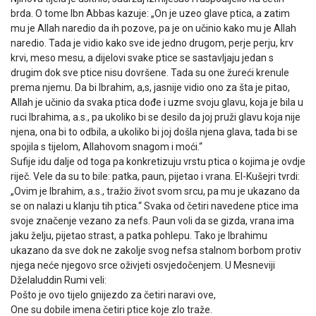
brda. O tome Ibn Abbas kazuje: „On je uzeo glave ptica, a zatim
mu je Allah naredio da ih pozove, pa je on učinio kako mu je Allah
naredio. Tada je vidio kako sve ide jedno drugom, perje perju, krv
krvi, meso mesu, a dijelovi svake ptice se sastavljaju jedan s
drugim dok sve ptice nisu dovršene. Tada su one žureći krenule
prema njemu. Da bi Ibrahim, a,s, jasnije vidio ono za šta je pitao,
Allah je učinio da svaka ptica dođe i uzme svoju glavu, koja je bila u
ruci Ibrahima, a.s., pa ukoliko bi se desilo da joj pruži glavu koja nije
njena, ona bi to odbila, a ukoliko bi joj došla njena glava, tada bi se
spojila s tijelom, Allahovom snagom i moći.“
Sufije idu dalje od toga pa konkretizuju vrstu ptica o kojima je ovdje
riječ. Vele da su to bile: patka, paun, pijetao i vrana. El-Kušejri tvrdi:
„Ovim je Ibrahim, a.s., tražio život svom srcu, pa mu je ukazano da
se on nalazi u klanju tih ptica.“ Svaka od četiri navedene ptice ima
svoje značenje vezano za nefs. Paun voli da se gizda, vrana ima
jaku želju, pijetao strast, a patka pohlepu. Tako je Ibrahimu
ukazano da sve dok ne zakolje svog nefsa stalnom borbom protiv
njega neće njegovo srce oživjeti osvjedočenjem. U Mesneviji
Dželaluddin Rumi veli:
Pošto je ovo tijelo gnijezdo za četiri naravi ove,
One su dobile imena četiri ptice koje zlo traže.