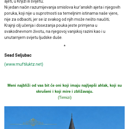
ajeti, u Knjizi ili svijetu;
Ni jedan način razumijevanja smislova kur'anskih ajeta i njegovih
poruka, koji nije u suprotnosti sa temeljnim istinama naše vjere,
nije za odbaciti, jer se iz svakog od njih može nešto naučiti;
Krajnji cilj učenja i dosezanja pouka jeste primjena u
svakodnevnom životu, na njegovoj vanjskoj razini kao i u
unutarnjem svijetu ljudske duše.
*
Sead Seljubac
(www.muftiluktz.net)
Meni najbliži od vas bit će oni koji imaju najljepši ahlak, koji su
skrušeni i koji mire i zbližavaju.
(Tirmizi)