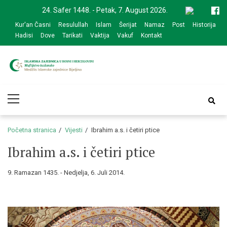
Skip
Skip
24. Safer 1448. - Petak, 7. August 2026.
to
to
Kur'an Časni
Resulullah
Islam
Šerijat
Namaz
Post
Historija
navigation
content
Hadisi
Dove
Tarikati
Vaktija
Vakuf
Kontakt
Medžlis Islamske
Službena web prezentacija
Primary
zajednice Bijeljina
Menu
Početna stranica
Vijesti
Ibrahim a.s. i četiri ptice
Ibrahim a.s. i četiri ptice
9. Ramazan 1435. - Nedjelja, 6. Juli 2014.