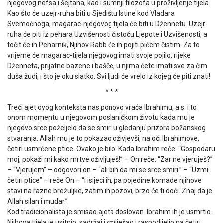
njegovog nefsa i šejtana, kao i sumnji filozofa u proživljenje tijela.
Kao što će uzejr-ruha biti u Sjedištu Istine kod Vladara
Svemoćnoga, magarac-njegovog tijela će biti u Džennetu. Uzejr-
ruha će piti iz pehara Uzvišenosti čistoću Ljepote i Uzvišenosti, a
točit će ih Peharnik, Njihov Rabb će ih pojiti pićem čistim. Za to
vrijeme će magarac-tijela njegovog imati svoje pojilo, rijeke
Dženneta, prijatne bazene i bašče, u njima ćete imati sve za čim
duša žudi, i što je oku slatko. Svi ljudi će vrelo iz kojeg će piti znati!
* * *
Treći ajet ovog konteksta nas ponovo vraća Ibrahimu, a.s. i to
onom momentu u njegovom poslaničkom životu kada mu je
njegovo srce poželjelo da se smiri u gledanju prizora božanskog
stvaranja. Allah mu je to pokazao oživjevši, na oči Ibrahimove,
četiri usmrćene ptice. Ovako je bilo: Kada Ibrahim reče: “Gospodaru
moj, pokaži mi kako mrtve oživljuješ!” – On reče: “Zar ne vjeruješ?”
– “Vjerujem” – odgovori on – “ali bih da mi se srce smiri.” – “Uzmi
četiri ptice” – reče On – “i isijeci ih, pa pojedine komade njihove
stavi na razne brežuljke, zatim ih pozovi, brzo će ti doći. Znaj da je
Allah silan i mudar.”
Kod tradicionalista je smisao ajeta doslovan. Ibrahim ih je usmrtio.
Njihova tijela je usitnio, sadržaj izmiješao i raspodijelio na četiri