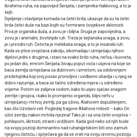
ibrahima-ruha, na zapovijed Šerijata, i zamjenika Hakkovog, a to je
šejh.
Dijeljenje i stavljanje komada na četiri brda, ukazuje da su ta četiri
brda četiri duše na bazi kojih su formirane čovjekove sklonosti.
Prva je organska duša, a zovu je i biljna. Druga je zapovijedna, a
zovu je i animalni, životinjski ruh. Treća je šejtanska snaga, a zovu
je i prirodni ruh. Četvrta je melekska snaga, a to je insanski ruh.
Kada se ptice svojstava zakolju, iskomadaju i izmiješaju njihovi
dijelovi jedni s drugima, i stavi na svako brdo ruha, nefsa, i kuvveta,
po jedan dio, emrom Šerijata, bivaju poput voća i usjeva na koje se
baca zemlja izmiješana sa đubrivom i izmetom, sa odobrenjem
predstojnika koji svoj posao pronicljivo i uviđavno obavlja i u njeg se
dobro razumije, a baca se tačno određena mjera i u određeno
vrijeme. Potom se zalijeva vodom, kako bi usjev ojačao snagom
zemlje i gnojiva, i kako bi promijenio organski, biljni nefs u
izmiješanoj i mrtvoj zemlji, pa ga oživio, Alahovim dopuštenjem,
kao što Uzvišeni veli: Pogledaj tragove Allahove milosti – kako On
oživi zemlju nakon mrtvila njezina! Tako je i sa ona četiri svojstva –
pohlepom, škrtosti, strasti i srdžbom. Kada god neko od njih bude
na svojoj poziciji dominantno nad ruhanijjetskom biti ono zamuti
njegovu čistoću, i sprječava ga da se vrati na svoju izvornu poziciju