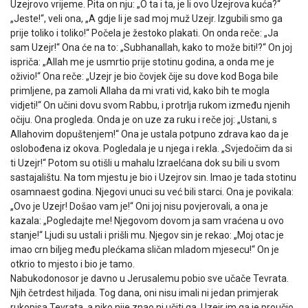
Uzejrovo vrijeme. Pita on nju: „O ta i ta, je li ovo Uzejrova kuća?“
„Jeste!“, veli ona, „A gdje li je sad moj muž Uzejr. Izgubili smo ga
prije toliko i toliko!“ Počela je žestoko plakati. On onda reče: „Ja
sam Uzejr!“ Ona će na to: „Subhanallah, kako to može biti!?“ On joj
ispriča: „Allah me je usmrtio prije stotinu godina, a onda me je
oživio!“ Ona reče: „Uzejr je bio čovjek čije su dove kod Boga bile
primljene, pa zamoli Allaha da mi vrati vid, kako bih te mogla
vidjeti!“ On učini dovu svom Rabbu, i protrlja rukom između njenih
očiju. Ona progleda. Onda je on uze za ruku i reče joj: „Ustani, s
Allahovim dopuštenjem!“ Ona je ustala potpuno zdrava kao da je
oslobođena iz okova. Pogledala je u njega i rekla. „Svjedočim da si
ti Uzejr!“ Potom su otišli u mahalu Izraelćana dok su bili u svom
sastajalištu. Na tom mjestu je bio i Uzejrov sin. Imao je tada stotinu
osamnaest godina. Njegovi unuci su već bili starci. Ona je povikala:
„Ovo je Uzejr! Došao vam je!“ Oni joj nisu povjerovali, a ona je
kazala: „Pogledajte me! Njegovom dovom ja sam vraćena u ovo
stanje!“ Ljudi su ustali i prišli mu. Njegov sin je rekao: „Moj otac je
imao crn biljeg među plećkama sličan mladom mjesecu!“ On je
otkrio to mjesto i bio je tamo.
Nabukodonosor je davno u Jerusalemu pobio sve učače Tevrata.
Njih četrdest hiljada. Tog dana, oni nisu imali ni jedan primjerak
rukopisa Tevrata, a niko nije znao ni učiti ga. Uzejr im ga je proučio