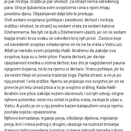
je par mržnja. Srdžbi je par oholost. Za strast nema određenog
para. Ona je ljubavnica svim svojstvima i ona s njom imaju
posebnu djecu. Objašnjavati dalje bilo bi predugo.
Ovih sedam svojstava (pohlepa i zavidnost, škrtost i mržnja,
srdžba i oholost, te strast) su sedam vrata za sedam katova
Džehennema. Na njih će ljudi u Džehennem ulaziti, jer on će sedam
kapija imati i kroz svaku će određeni broj njih proći . Zavisno koje
od navedenih svojstav ovlada njime on će na ta vrata u Vatru ući.
Allah je naredio svom prijatelju Halili- Ibrahimu da zakolje ova
svojstva, koja su u četiri ptice. Pauna škrtosti, jer da nije
uljepšanosti imetka u očima škrtice, kao što je nagizdanost pauna
njegovim bojama, ne bi na njemu ni škrtario. Vranu pohlepe, jer ko
za nečim hlepi on poveća traženje toga. Pijetla strasti, a on je po
njoj poznat. I orla srdžbe. Njemu se pripisuje ovo svojstvo jer on se
prevrće pri letu iznad ptica a to je svojstvo srditog. Kada Halili-
Ibrahim ove ptice zakolje nožem iskrenosti, i od njih odvoji, otrgne
njihove potomke, neće mu ostati ni jedna vrata, na koja bi ušao u
Vatru. A pošto je on u nju prisilno bačen katapultom ona je njemu
postala svježa i spasonosna.
Njihovo komadanje, trganje perja, otkidanje dijelova, miješanje
perja, krvi i mesa jednog s drugim, ukazuje na nužnost brisanja
tragova četiri navedena svojstva i rušenja njihovih temelja rukom