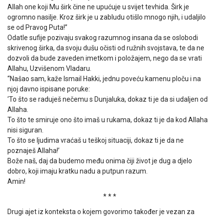
Allah one koji Mu širk čine ne upućuje u svijet tevhida. Širk je
ogromno nasilje. Kroz širk je u zabludu otišlo mnogo njih, i udaljilo
se od Pravog Puta!”
Odatle sufije pozivaju svakog razumnog insana da se oslobodi
skrivenog širka, da svoju dušu očisti od ružnih svojstava, te da ne
dozvoli da bude zaveden imetkom i položajem, nego da se vrati
Allahu, Uzvišenom Vladaru.
“Našao sam, kaže Ismail Hakki, jednu poveću kamenu ploču i na
njoj davno ispisane poruke:
‘To što se raduješ nečemu s Dunjaluka, dokaz ti je da si udaljen od
Allaha.
To što te smiruje ono što imaš u rukama, dokaz ti je da kod Allaha
nisi siguran.
To što se ljudima vraćaš u teškoj situaciji, dokaz ti je da ne
poznaješ Allaha!’
Bože naš, daj da budemo među onima čiji život je dug a djelo
dobro, koji imaju kratku nadu a putpun razum.
Amin!
* * *
Drugi ajet iz konteksta o kojem govorimo također je vezan za