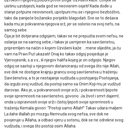
uzrokom njegovoj pobuni protiv Boga. Uzvišeni kaže: Čovjek se
uistinu uzobijesti, kada god se neovisnim osjeti! Kada dođe u
stanje potpune neovisnosti, upotpuni mu se i njegovo bezboštvo,
tako da zaniječe božansko porijeklo blagodati. Sve se to dešava
kada mu je pokvarena njegova srž, jer se oslonio na svoj nefs, na
samog sebe.
Čija je bit dotjerana odgojem, takav se ne prepušta svom nefsu, ne
oslanja se na samog sebe, i takav je usmjeren ka savršenstvu,
pripremljen na način o kojem Uzvišeni kaže: …mene slijedite, ja ću
vam na Pravi Put ukazati! Onaj ko takav odgoj posjeduje je
Vjerovjesnik, s.a.v.s., ili njegov halifa kojeg je on odgojio. Njegov
odgoj se sastoji u njegovom distanciranju od svega što nije Allah,
sve dok ne dostigne krajnju grancu svog savršenstva u traženju
Savršenstva, a to je nestajanje vudžuda u postojanju Postojanja,
da izgubi svoj vudžud, da postoji samo sa Onim Koji mu je vudžud
darovao. Ako je, u pokvarenosti svoje srži, i pokvarenosti ljepote
svoje spremnosti na savršenstvo, govorio: Ja život i smrt dajem!,
onda u ispravnosti svoje srži i čistoj ljepoti svoje spremnosti u
traženju Kemala govori: “Postoji samo Allah!” Takav udara maljem
La ilahe illallah po mozgu Nemruda svog nefsa, sve dok ne
povjeruje u Allaha, a odbaci vjeru u sotonu, dok se ne odrekne svog
vudžuda, i svega što postoji osim Allaha.