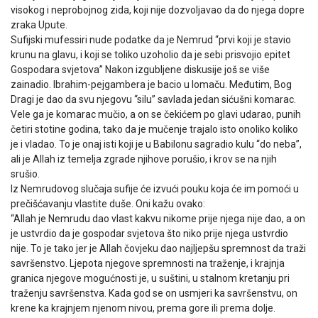
visokog i neprobojnog zida, koji nije dozvoljavao da do njega dopre
zraka Upute.
Sufijski mufessiri nude podatke da je Nemrud “prvi koji je stavio
krunu na glavu, i koji se toliko uzoholio da je sebi prisvojio epitet
Gospodara svjetova” Nakon izgubljene diskusije još se više
zainadio. Ibrahim-pejgambera je bacio u lomaču. Međutim, Bog
Dragi je dao da svu njegovu “silu” savlada jedan sićušni komarac.
Vele ga je komarac mučio, a on se čekićem po glavi udarao, punih
četiri stotine godina, tako da je mučenje trajalo isto onoliko koliko
je i vladao. To je onaj isti koji je u Babilonu sagradio kulu “do neba”,
ali je Allah iz temelja zgrade njihove porušio, i krov se na njih
srušio.
Iz Nemrudovog slučaja sufije će izvući pouku koja će im pomoći u
prečišćavanju vlastite duše. Oni kažu ovako:
“Allah je Nemrudu dao vlast kakvu nikome prije njega nije dao, a on
je ustvrdio da je gospodar svjetova što niko prije njega ustvrdio
nije. To je tako jer je Allah čovjeku dao najljepšu spremnost da traži
savršenstvo. Ljepota njegove spremnosti na traženje, i krajnja
granica njegove mogućnosti je, u suštini, u stalnom kretanju pri
traženju savršenstva. Kada god se on usmjeri ka savršenstvu, on
krene ka krajnjem njenom nivou, prema gore ili prema dolje.