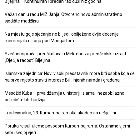
Bijeljina – Kontinuiran i predan rad duži niz godina
Važan dan u radu MIZ Janja: Otvoreno novo administrativno
sjedište medžlisa
Na mjestu gdje sjećanje ne blijedi: obilježene dvije decenije
memorijala u Logu pod Mangartom
Svečani ispraćaj predškolaca u Mektebu za predškolski uzrast
„Dječija radost“ Bijeljina
Islamska zajednica: Novi visoki predstavnik mora biti osoba koja će
na prvo mjesto staviti interese BiH, njenih naroda i građana
Mesdžid Kuba – prva džamija u historiji islama i nezaobilazno
odredište bh. hadžija
Tradicionalna, 23. Kurban-bajramska akademija u Bijeljini
Poruka reisul-uleme povodom Kurban-bajrama: Ostanimo vjerni
sebi i svojoj vjeri