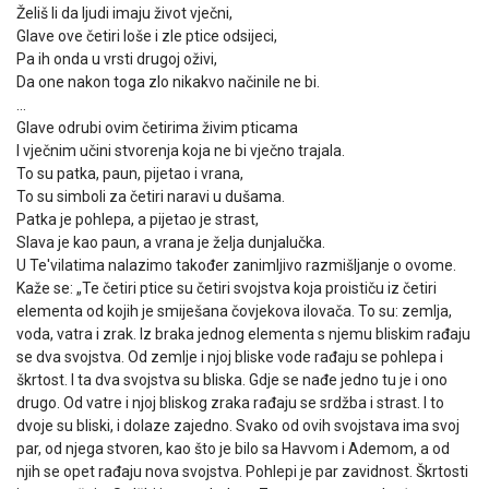
Želiš li da ljudi imaju život vječni,
Glave ove četiri loše i zle ptice odsijeci,
Pa ih onda u vrsti drugoj oživi,
Da one nakon toga zlo nikakvo načinile ne bi.
…
Glave odrubi ovim četirima živim pticama
I vječnim učini stvorenja koja ne bi vječno trajala.
To su patka, paun, pijetao i vrana,
To su simboli za četiri naravi u dušama.
Patka je pohlepa, a pijetao je strast,
Slava je kao paun, a vrana je želja dunjalučka.
U Te'vilatima nalazimo također zanimljivo razmišljanje o ovome.
Kaže se: „Te četiri ptice su četiri svojstva koja proističu iz četiri
elementa od kojih je smiješana čovjekova ilovača. To su: zemlja,
voda, vatra i zrak. Iz braka jednog elementa s njemu bliskim rađaju
se dva svojstva. Od zemlje i njoj bliske vode rađaju se pohlepa i
škrtost. I ta dva svojstva su bliska. Gdje se nađe jedno tu je i ono
drugo. Od vatre i njoj bliskog zraka rađaju se srdžba i strast. I to
dvoje su bliski, i dolaze zajedno. Svako od ovih svojstava ima svoj
par, od njega stvoren, kao što je bilo sa Havvom i Ademom, a od
njih se opet rađaju nova svojstva. Pohlepi je par zavidnost. Škrtosti