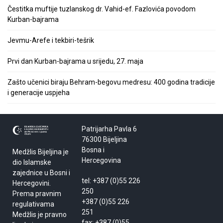
Čestitka muftije tuzlanskog dr. Vahid-ef. Fazlovića povodom
Kurban-bajrama
Jevmu-Arefe i tekbiri-tešrik
Prvi dan Kurban-bajrama u srijedu, 27. maja
Zašto učenici biraju Behram-begovu medresu: 400 godina tradicije
i generacije uspjeha
Patrijarha Pavla 6
76300 Bijeljina
Bosna i
Medžlis Bijeljina je
Hercegovina
dio Islamske
zajednice u Bosni i
tel: +387 (0)55 226
Hercegovini.
250
Prema pravnim
+387 (0)55 226
regulativama
251
Medžlis je pravno
fax: +387 (0)55