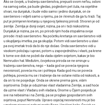
Ako se čovjek, u traženju savršenstva, prepusti svom nefsu, osloni
na samog sebe, pa bude gledao, pogledom pet čula, na osjetilne
stvari, na dunjaluk, i bude vidio samo i jedino dunjaluk, on će
savršensvo i vidjeti samo u njemu, pa će i krenuti da ga tu traži. Taj
put je primjeren kretanju u njegovoj tjelesnoj prirodi. Stvoren je od
zemlje. Zemlja je donji svijet, nizina, pa on i teži niskostima.
Dunjaluk je nizina, pa on, po prirodi njim hoda stopalima svoje
prirode i traži savršenstvo. Na početku kretanja on savršenstvo vidi
u skupljanju imetka, pa ga skuplja. Potom vidi savršenstvo u slavi
pa svoj imetak troši da bi do nje došao. Onda savršenstvo vidi u
visokom položaju i upravi, potom u zapovjedništvu i vlasti, pa krene
k tome sve dok ne poželi da vlada cijelim svijetom, kakav je bio
Nemrudov hal. Međutim, čovjekova priroda se ne smiruje u
traženju savršenstva, nego – kada god se poveća njegova
neovisnost, poveća mu se i pohlepa. Kada god mu se poveća
pohlepa, poveća mu se i traženje da ne ostane ništa od niskosti, a
da on to ne posjeduje. Onda se okrene prema gore, višim
svjetovima. Dolje je oduzimao vlast vladarima Zemlje, a sad hoće
da uzme vlast i Vladaru svih vladara, Onome u Čijem posjedu je
sve na nebesima i na Zemlji, pa se proglasi gospodarom svih
svjetova, poput Nemruda. Upravo osjećaj neovisnosti mu je bio