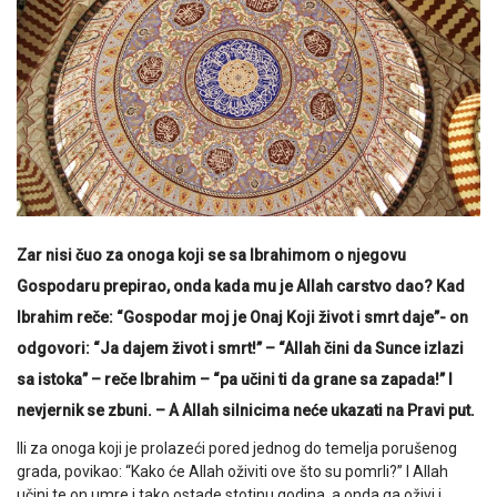
Zar nisi čuo za onoga koji se sa Ibrahimom o njegovu
Gospodaru prepirao, onda kada mu je Allah carstvo dao? Kad
Ibrahim reče: “Gospodar moj je Onaj Koji život i smrt daje”- on
odgovori: “Ja dajem život i smrt!” – “Allah čini da Sunce izlazi
sa istoka” – reče Ibrahim – “pa učini ti da grane sa zapada!” I
nevjernik se zbuni. – A Allah silnicima neće ukazati na Pravi put.
Ili za onoga koji je prolazeći pored jednog do temelja porušenog
grada, povikao: “Kako će Allah oživiti ove što su pomrli?” I Allah
učini te on umre i tako ostade stotinu godina, a onda ga oživi i