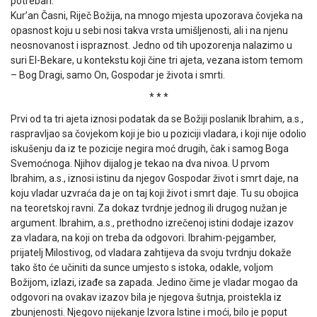
potreban.
Kur’an Časni, Riječ Božija, na mnogo mjesta upozorava čovjeka na
opasnost koju u sebi nosi takva vrsta umišljenosti, ali i na njenu
neosnovanost i ispraznost. Jedno od tih upozorenja nalazimo u
suri El-Bekare, u kontekstu koji čine tri ajeta, vezana istom temom
– Bog Dragi, samo On, Gospodar je života i smrti.
* * *
Prvi od ta tri ajeta iznosi podatak da se Božiji poslanik Ibrahim, a.s.,
raspravljao sa čovjekom koji je bio u poziciji vladara, i koji nije odolio
iskušenju da iz te pozicije negira moć drugih, čak i samog Boga
Svemoćnoga. Njihov dijalog je tekao na dva nivoa. U prvom
Ibrahim, a.s., iznosi istinu da njegov Gospodar život i smrt daje, na
koju vladar uzvraća da je on taj koji život i smrt daje. Tu su obojica
na teoretskoj ravni. Za dokaz tvrdnje jednog ili drugog nužan je
argument. Ibrahim, a.s., prethodno izrečenoj istini dodaje izazov
za vladara, na koji on treba da odgovori. Ibrahim-pejgamber,
prijatelj Milostivog, od vladara zahtijeva da svoju tvrdnju dokaže
tako što će učiniti da sunce umjesto s istoka, odakle, voljom
Božijom, izlazi, izađe sa zapada. Jedino čime je vladar mogao da
odgovori na ovakav izazov bila je njegova šutnja, proistekla iz
zbunjenosti. Njegovo nijekanje Izvora Istine i moći, bilo je poput