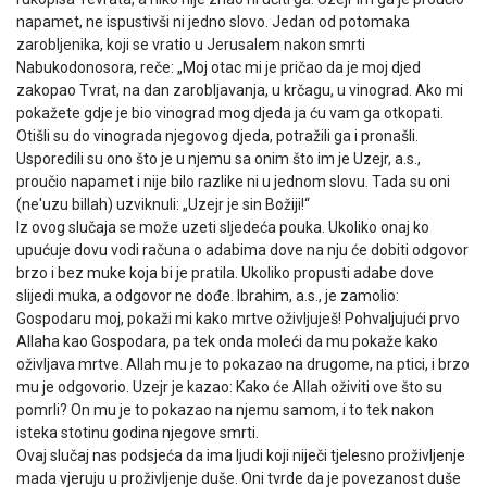
napamet, ne ispustivši ni jedno slovo. Jedan od potomaka
zarobljenika, koji se vratio u Jerusalem nakon smrti
Nabukodonosora, reče: „Moj otac mi je pričao da je moj djed
zakopao Tvrat, na dan zarobljavanja, u krčagu, u vinograd. Ako mi
pokažete gdje je bio vinograd mog djeda ja ću vam ga otkopati.
Otišli su do vinograda njegovog djeda, potražili ga i pronašli.
Usporedili su ono što je u njemu sa onim što im je Uzejr, a.s.,
proučio napamet i nije bilo razlike ni u jednom slovu. Tada su oni
(ne'uzu billah) uzviknuli: „Uzejr je sin Božiji!“
Iz ovog slučaja se može uzeti sljedeća pouka. Ukoliko onaj ko
upućuje dovu vodi računa o adabima dove na nju će dobiti odgovor
brzo i bez muke koja bi je pratila. Ukoliko propusti adabe dove
slijedi muka, a odgovor ne dođe. Ibrahim, a.s., je zamolio:
Gospodaru moj, pokaži mi kako mrtve oživljuješ! Pohvaljujući prvo
Allaha kao Gospodara, pa tek onda moleći da mu pokaže kako
oživljava mrtve. Allah mu je to pokazao na drugome, na ptici, i brzo
mu je odgovorio. Uzejr je kazao: Kako će Allah oživiti ove što su
pomrli? On mu je to pokazao na njemu samom, i to tek nakon
isteka stotinu godina njegove smrti.
Ovaj slučaj nas podsjeća da ima ljudi koji niječi tjelesno proživljenje
mada vjeruju u proživljenje duše. Oni tvrde da je povezanost duše