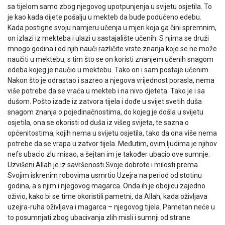
sa tijelom samo zbog njegovog upotpunjenja u svijetu osjetila. To
je kao kada dijete pošalju u mekteb da bude podučeno edebu.
Kada postigne svoju namjeru učenja u mjeri koja ga čini spremnim,
on izlazi iz mekteba i ulazi u sastajalište učenih. S njima se druži
mnogo godina i od njih nauči različite vrste znanja koje se ne može
naučiti u mektebu, s tim što se on koristi znanjem učenih snagom
edeba kojeg je naučio u mektebu. Tako on i sam postaje učenim.
Nakon što je odrastao i sazreo a njegova vrijednost porasla, nema
više potrebe da se vraća u mekteb i na nivo djeteta. Tako je i sa
dušom. Pošto izađe iz zatvora tijela i dođe u svijet svetih duša
snagom znanja o pojedinačnostima, do kojeg je došla u svijetu
osjetila, ona se okoristi od duša iz višeg svijeta, te sazna o
općenitostima, kojih nema u svijetu osjetila, tako da ona više nema
potrebe da se vrapa u zatvor tijela. Međutim, ovim ljudima je njihov
nefs ubacio zlu misao, a šejtan im je također ubacio ove sumnje.
Uzvišeni Allah je iz savršenosti Svoje dobrote i milosti prema
Svojim iskrenim robovima usmrtio Uzejra na period od stotinu
godina, a s njim i njegovog magarca. Onda ih je obojicu zajedno
oživio, kako bi se time okoristili pametni, da Allah, kada oživljava
uzejra-ruha oživljava i magarca – njegovog tijela. Pametan neće u
to posumnjati zbog ubacivanja zlih misli i sumnji od strane