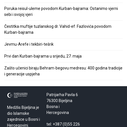
Poruka reisul-uleme povodom Kurban-bajrama: Ostanimo vjerni
sebi i svojoj vjeri
Čestitka muftije tuzlanskog dr. Vahid-ef. Fazlovića povodom
Kurban-bajrama
Jevmu-Arefe i tekbiri-tešrik
Prvi dan Kurban-bajrama u srijedu, 27. maja
Zašto učenici biraju Behram-begovu medresu: 400 godina tradicije
i generacije uspjeha
Patrijarha Pavla 6
76300 Bijeljina
Bosna i
Medžlis Bijeljina je
Hercegovina
dio Islamske
zajednice u Bosni i
tel: +387 (0)55 226
Hercegovini.