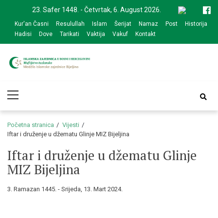
Skip
Skip
23. Safer 1448. - Četvrtak, 6. August 2026.
to
to
Kur'an Časni
Resulullah
Islam
Šerijat
Namaz
Post
Historija
navigation
content
Hadisi
Dove
Tarikati
Vaktija
Vakuf
Kontakt
Medžlis Islamske
Službena web prezentacija
Primary
zajednice Bijeljina
Menu
Početna stranica
Vijesti
Iftar i druženje u džematu Glinje MIZ Bijeljina
Iftar i druženje u džematu Glinje
MIZ Bijeljina
3. Ramazan 1445. - Srijeda, 13. Mart 2024.