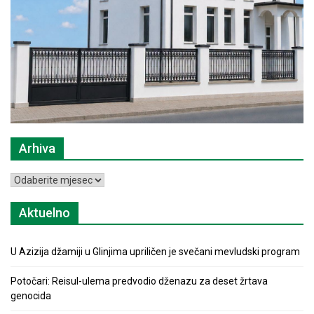
Arhiva
Arhiva
Aktuelno
U Azizija džamiji u Glinjima upriličen je svečani mevludski program
Potočari: Reisul-ulema predvodio dženazu za deset žrtava
genocida