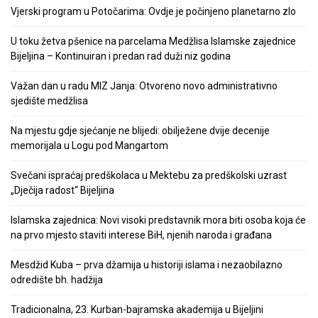
Vjerski program u Potočarima: Ovdje je počinjeno planetarno zlo
U toku žetva pšenice na parcelama Medžlisa Islamske zajednice
Bijeljina – Kontinuiran i predan rad duži niz godina
Važan dan u radu MIZ Janja: Otvoreno novo administrativno
sjedište medžlisa
Na mjestu gdje sjećanje ne blijedi: obilježene dvije decenije
memorijala u Logu pod Mangartom
Svečani ispraćaj predškolaca u Mektebu za predškolski uzrast
„Dječija radost“ Bijeljina
Islamska zajednica: Novi visoki predstavnik mora biti osoba koja će
na prvo mjesto staviti interese BiH, njenih naroda i građana
Mesdžid Kuba – prva džamija u historiji islama i nezaobilazno
odredište bh. hadžija
Tradicionalna, 23. Kurban-bajramska akademija u Bijeljini