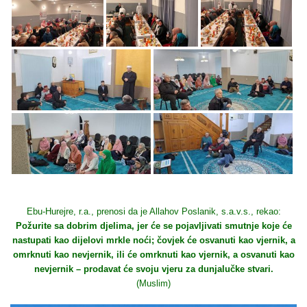
Ebu-Hurejre, r.a., prenosi da je Allahov Poslanik, s.a.v.s., rekao:
Požurite sa dobrim djelima, jer će se pojavljivati smutnje koje će
nastupati kao dijelovi mrkle noći; čovjek će osvanuti kao vjernik, a
omrknuti kao nevjernik, ili će omrknuti kao vjernik, a osvanuti kao
nevjernik – prodavat će svoju vjeru za dunjalučke stvari.
(Muslim)