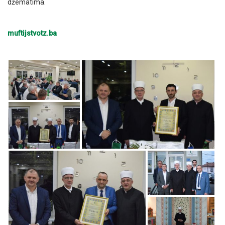
džematima.
muftijstvotz.ba