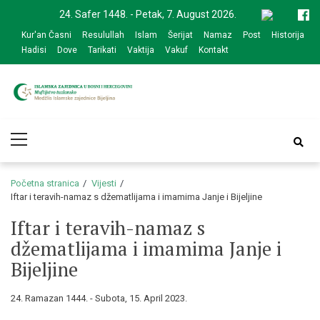
Skip
Skip
24. Safer 1448. - Petak, 7. August 2026.
to
to
Kur'an Časni
Resulullah
Islam
Šerijat
Namaz
Post
Historija
navigation
content
Hadisi
Dove
Tarikati
Vaktija
Vakuf
Kontakt
Medžlis Islamske
Službena web prezentacija
Primary
zajednice Bijeljina
Menu
Početna stranica
Vijesti
Iftar i teravih-namaz s džematlijama i imamima Janje i Bijeljine
Iftar i teravih-namaz s
džematlijama i imamima Janje i
Bijeljine
24. Ramazan 1444. - Subota, 15. April 2023.