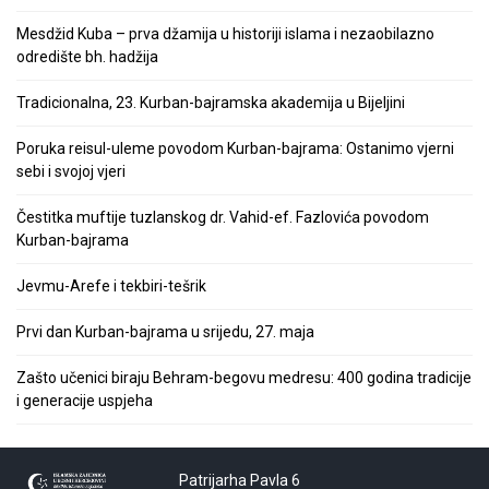
Mesdžid Kuba – prva džamija u historiji islama i nezaobilazno
odredište bh. hadžija
Tradicionalna, 23. Kurban-bajramska akademija u Bijeljini
Poruka reisul-uleme povodom Kurban-bajrama: Ostanimo vjerni
sebi i svojoj vjeri
Čestitka muftije tuzlanskog dr. Vahid-ef. Fazlovića povodom
Kurban-bajrama
Jevmu-Arefe i tekbiri-tešrik
Prvi dan Kurban-bajrama u srijedu, 27. maja
Zašto učenici biraju Behram-begovu medresu: 400 godina tradicije
i generacije uspjeha
Patrijarha Pavla 6