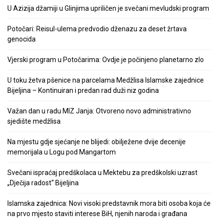
U Azizija džamiji u Glinjima upriličen je svečani mevludski program
Potočari: Reisul-ulema predvodio dženazu za deset žrtava
genocida
Vjerski program u Potočarima: Ovdje je počinjeno planetarno zlo
U toku žetva pšenice na parcelama Medžlisa Islamske zajednice
Bijeljina – Kontinuiran i predan rad duži niz godina
Važan dan u radu MIZ Janja: Otvoreno novo administrativno
sjedište medžlisa
Na mjestu gdje sjećanje ne blijedi: obilježene dvije decenije
memorijala u Logu pod Mangartom
Svečani ispraćaj predškolaca u Mektebu za predškolski uzrast
„Dječija radost“ Bijeljina
Islamska zajednica: Novi visoki predstavnik mora biti osoba koja će
na prvo mjesto staviti interese BiH, njenih naroda i građana