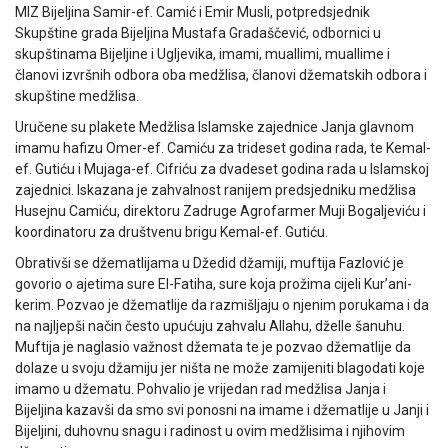
MIZ Bijeljina Samir-ef. Camić i Emir Musli, potpredsjednik
Skupštine grada Bijeljina Mustafa Gradaščević, odbornici u
skupštinama Bijeljine i Ugljevika, imami, muallimi, muallime i
članovi izvršnih odbora oba medžlisa, članovi džematskih odbora i
skupštine medžlisa.
Uručene su plakete Medžlisa Islamske zajednice Janja glavnom
imamu hafizu Omer-ef. Camiću za trideset godina rada, te Kemal-
ef. Gutiću i Mujaga-ef. Cifriću za dvadeset godina rada u Islamskoj
zajednici. Iskazana je zahvalnost ranijem predsjedniku medžlisa
Husejnu Camiću, direktoru Zadruge Agrofarmer Muji Bogaljeviću i
koordinatoru za društvenu brigu Kemal-ef. Gutiću.
Obrativši se džematlijama u Džedid džamiji, muftija Fazlović je
govorio o ajetima sure El-Fatiha, sure koja prožima cijeli Kur’ani-
kerim. Pozvao je džematlije da razmišljaju o njenim porukama i da
na najljepši način često upućuju zahvalu Allahu, dželle šanuhu.
Muftija je naglasio važnost džemata te je pozvao džematlije da
dolaze u svoju džamiju jer ništa ne može zamijeniti blagodati koje
imamo u džematu. Pohvalio je vrijedan rad medžlisa Janja i
Bijeljina kazavši da smo svi ponosni na imame i džematlije u Janji i
Bijeljini, duhovnu snagu i radinost u ovim medžlisima i njihovim