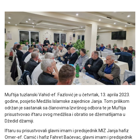
Muftija tuzlanski Vahid-ef. Fazlović je u četvrtak, 13. aprila 2023.
godine, posjetio Medžlis Islamske zajednice Janja. Tom prilikom
održan je sastanak sa članovima Izvršnog odbora te je Muftija
prisustvovao iftaru ovog medžlisa i obratio se džematlijama u
Džedid džamiji.
Iftaru su prisustvovali glavni imam i predsjednik MIZ Janja hafiz
Omer-ef. Camić i hafiz Fahret Baćevac, glavni imam i predsjednik