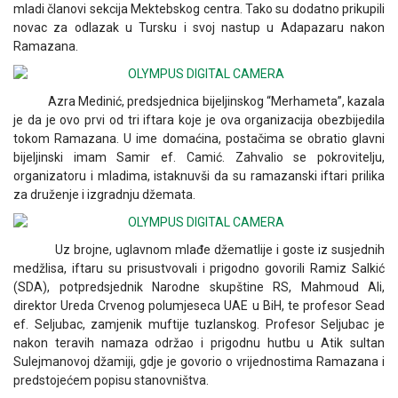
mladi članovi sekcija Mektebskog centra. Tako su dodatno prikupili
novac za odlazak u Tursku i svoj nastup u Adapazaru nakon
Ramazana.
Azra Medinić, predsjednica bijeljinskog “Merhameta”, kazala
je da je ovo prvi od tri iftara koje je ova organizacija obezbijedila
tokom Ramazana. U ime domaćina, postačima se obratio glavni
bijeljinski imam Samir ef. Camić. Zahvalio se pokrovitelju,
organizatoru i mladima, istaknuvši da su ramazanski iftari prilika
za druženje i izgradnju džemata.
Uz brojne, uglavnom mlađe džematlije i goste iz susjednih
medžlisa, iftaru su prisustvovali i prigodno govorili Ramiz Salkić
(SDA), potpredsjednik Narodne skupštine RS, Mahmoud Ali,
direktor Ureda Crvenog polumjeseca UAE u BiH, te profesor Sead
ef. Seljubac, zamjenik muftije tuzlanskog. Profesor Seljubac je
nakon teravih namaza održao i prigodnu hutbu u Atik sultan
Sulejmanovoj džamiji, gdje je govorio o vrijednostima Ramazana i
predstojećem popisu stanovništva.