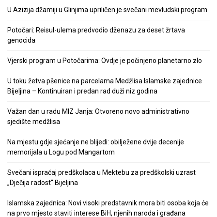
U Azizija džamiji u Glinjima upriličen je svečani mevludski program
Potočari: Reisul-ulema predvodio dženazu za deset žrtava
genocida
Vjerski program u Potočarima: Ovdje je počinjeno planetarno zlo
U toku žetva pšenice na parcelama Medžlisa Islamske zajednice
Bijeljina – Kontinuiran i predan rad duži niz godina
Važan dan u radu MIZ Janja: Otvoreno novo administrativno
sjedište medžlisa
Na mjestu gdje sjećanje ne blijedi: obilježene dvije decenije
memorijala u Logu pod Mangartom
Svečani ispraćaj predškolaca u Mektebu za predškolski uzrast
„Dječija radost“ Bijeljina
Islamska zajednica: Novi visoki predstavnik mora biti osoba koja će
na prvo mjesto staviti interese BiH, njenih naroda i građana