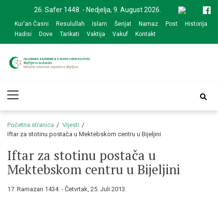
Skip
Skip
26. Safer 1448. - Nedjelja, 9. August 2026.
to
to
Kur'an Časni
Resulullah
Islam
Šerijat
Namaz
Post
Historija
navigation
content
Hadisi
Dove
Tarikati
Vaktija
Vakuf
Kontakt
Medžlis Islamske
Službena web prezentacija
Primary
zajednice Bijeljina
Menu
Početna stranica
Vijesti
Iftar za stotinu postača u Mektebskom centru u Bijeljini
Iftar za stotinu postača u
Mektebskom centru u Bijeljini
17. Ramazan 1434. - Četvrtak, 25. Juli 2013.