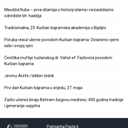
Mesdžid Kuba – prva džamija u historiji islama i nezaobilazno
odredište bh. hadžija
Tradicionalna, 23. Kurban-bajramska akademija u Bijeljini
Poruka reisul-uleme povodom Kurban-bajrama: Ostanimo vjerni
sebi i svojoj vjeri
Čestitka muftije tuzlanskog dr. Vahid-ef. Fazlovića povodom
Kurban-bajrama
Jevmu-Arefe i tekbiri-tešrik
Prvi dan Kurban-bajrama u srijedu, 27. maja
Zašto učenici biraju Behram-begovu medresu: 400 godina tradicije
i generacije uspjeha
Patrijarha Pavla 6