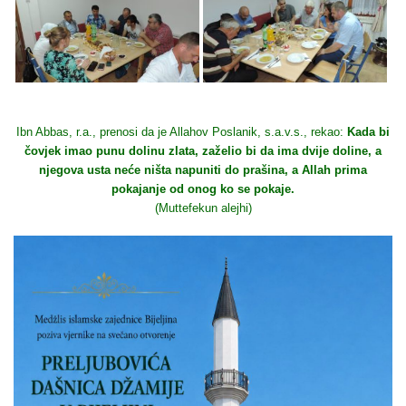
Ibn Abbas, r.a., prenosi da je Allahov Poslanik, s.a.v.s., rekao:
Kada bi
čovjek imao punu dolinu zlata, zaželio bi da ima dvije doline, a
njegova usta neće ništa napuniti do prašina, a Allah prima
pokajanje od onog ko se pokaje.
(Muttefekun alejhi)