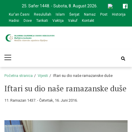
Skip
Skip
25. Safer 1448. - Subota, 8. August 2026.
to
to
Kur'an Časni
Resulullah
Islam
Šerijat
Namaz
Post
Historija
navigation
content
Hadisi
Dove
Tarikati
Vaktija
Vakuf
Kontakt
Medžlis Islamske
Službena web prezentacija
Primary
zajednice Bijeljina
Menu
Početna stranica
Vijesti
Iftari su dio naše ramazanske duše
Iftari su dio naše ramazanske duše
11. Ramazan 1437. - Četvrtak, 16. Juni 2016.