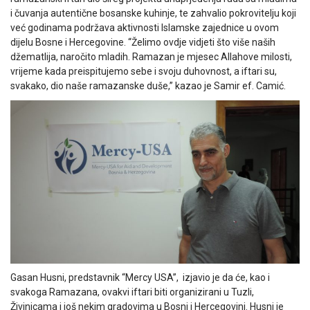
i čuvanja autentične bosanske kuhinje, te zahvalio pokrovitelju koji
već godinama podržava aktivnosti Islamske zajednice u ovom
dijelu Bosne i Hercegovine. “Želimo ovdje vidjeti što više naših
džematlija, naročito mladih. Ramazan je mjesec Allahove milosti,
vrijeme kada preispitujemo sebe i svoju duhovnost, a iftari su,
svakako, dio naše ramazanske duše,” kazao je Samir ef. Camić.
Gasan Husni, predstavnik “Mercy USA”, izjavio je da će, kao i
svakoga Ramazana, ovakvi iftari biti organizirani u Tuzli,
Živinicama i još nekim gradovima u Bosni i Hercegovini. Husni je