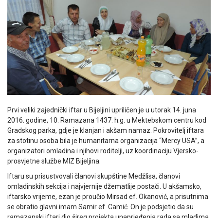
Prvi veliki zajednički iftar u Bijeljini upriličen je u utorak 14. juna
2016. godine, 10. Ramazana 1437. h.g. u Mektebskom centru kod
Gradskog parka, gdje je klanjan i akšam namaz. Pokrovitelj iftara
za stotinu osoba bila je humanitarna organizacija “Mercy USA”, a
organizatori omladina i njihovi roditelji, uz koordinaciju Vjersko-
prosvjetne službe MIZ Bijeljina.
Iftaru su prisustvovali članovi skupštine Medžlisa, članovi
omladinskih sekcija i najvjernije džematlije postači. U akšamsko,
iftarsko vrijeme, ezan je proučio Mirsad ef. Okanović, a prisutnima
se obratio glavni imam Samir ef. Camić. On je podsjetio da su
ramazanski iftari dio šireg projekta unaprjeđenja rada sa mladima