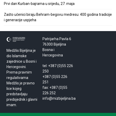
Prvi dan Kurban-bajrama u srijedu, 27. maja
Zašto učenici biraju Behram-begovu medresu: 400 godina tradicije
i generacije uspjeha
Patrijarha Pavla 6
76300 Bijeljina
Bosna i
Medžlis Bijeljina je
Hercegovina
dio Islamske
zajednice u Bosni i
tel: +387 (0)55 226
Hercegovini.
250
Prema pravnim
+387 (0)55 226
regulativama
251
Medžlis je pravno
fax: +387 (0)55
lice kojeg
226 252
predstavljaju
info@mizbijeljina.ba
predsjednik i glavni
imam.