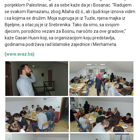
porijeklom Palestinac, ali za sebe kaže da je i Bosanac. “Radujem
se svakom Ramazanu, zbog Allaha dž.š., ali i ljudi koje iznova vidim
i sa kojima se družim. Moja supruga je iz Tuzle, njena majka iz
Bijeljine, a otac joj je iz Srebrenika. Tako da smo, sa svojom
djecom, porodično vezani za Bosnu, naročito za ove gradove,”
kaže Gasan Husni koji, sa organizacijom koju predstavlja,
godinama podržava rad Islamske zajednice i Merhameta.
(
www.avaz.ba
)