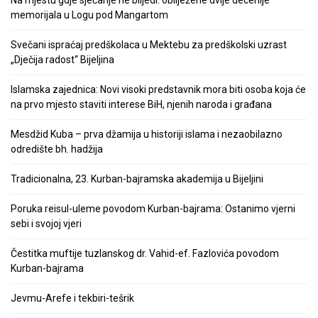
memorijala u Logu pod Mangartom
Svečani ispraćaj predškolaca u Mektebu za predškolski uzrast
„Dječija radost“ Bijeljina
Islamska zajednica: Novi visoki predstavnik mora biti osoba koja će
na prvo mjesto staviti interese BiH, njenih naroda i građana
Mesdžid Kuba – prva džamija u historiji islama i nezaobilazno
odredište bh. hadžija
Tradicionalna, 23. Kurban-bajramska akademija u Bijeljini
Poruka reisul-uleme povodom Kurban-bajrama: Ostanimo vjerni
sebi i svojoj vjeri
Čestitka muftije tuzlanskog dr. Vahid-ef. Fazlovića povodom
Kurban-bajrama
Jevmu-Arefe i tekbiri-tešrik