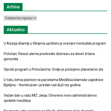
Arhiva
Arhiva
Aktuelno
U Azizija džamiji u Glinjima upriličen je svečani mevludski program
Potočari: Reisul-ulema predvodio dženazu za deset žrtava
genocida
Vjerski program u Potočarima: Ovdje je počinjeno planetarno zlo
U toku žetva pšenice na parcelama Medžlisa Islamske zajednice
Bijeljina – Kontinuiran i predan rad duži niz godina
Važan dan u radu MIZ Janja: Otvoreno novo administrativno
sjedište medžlisa
Na mjestu gdje sjećanje ne blijedi: obilježene dvije decenije