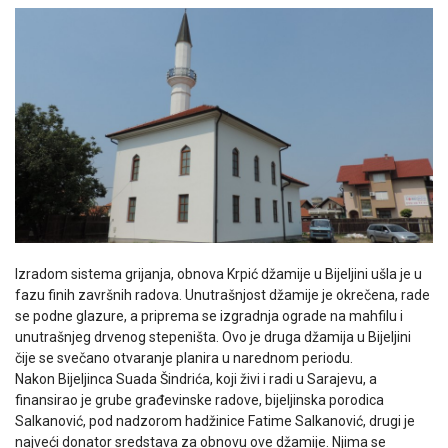
Izradom sistema grijanja, obnova Krpić džamije u Bijeljini ušla je u
fazu finih završnih radova. Unutrašnjost džamije je okrečena, rade
se podne glazure, a priprema se izgradnja ograde na mahfilu i
unutrašnjeg drvenog stepeništa. Ovo je druga džamija u Bijeljini
čije se svečano otvaranje planira u narednom periodu.
Nakon Bijeljinca Suada Šindrića, koji živi i radi u Sarajevu, a
finansirao je grube građevinske radove, bijeljinska porodica
Salkanović, pod nadzorom hadžinice Fatime Salkanović, drugi je
najveći donator sredstava za obnovu ove džamije. Njima se