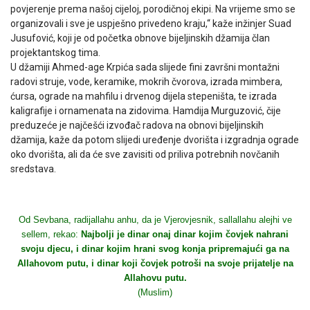
povjerenje prema našoj cijeloj, porodičnoj ekipi. Na vrijeme smo se
organizovali i sve je uspješno privedeno kraju,“ kaže inžinjer Suad
Jusufović, koji je od početka obnove bijeljinskih džamija član
projektantskog tima.
U džamiji Ahmed-age Krpića sada slijede fini završni montažni
radovi struje, vode, keramike, mokrih čvorova, izrada mimbera,
ćursa, ograde na mahfilu i drvenog dijela stepeništa, te izrada
kaligrafije i ornamenata na zidovima. Hamdija Murguzović, čije
preduzeće je najčešći izvođač radova na obnovi bijeljinskih
džamija, kaže da potom slijedi uređenje dvorišta i izgradnja ograde
oko dvorišta, ali da će sve zavisiti od priliva potrebnih novčanih
sredstava.
Od Sevbana, radijallahu anhu, da je Vjerovjesnik, sallallahu alejhi ve
sellem, rekao:
Najbolji je dinar onaj dinar kojim čovjek nahrani
svoju djecu, i dinar kojim hrani svog konja pripremajući ga na
Allahovom putu, i dinar koji čovjek potroši na svoje prijatelje na
Allahovu putu.
(Muslim)