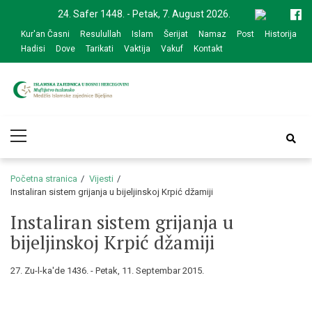
Skip
Skip
24. Safer 1448. - Petak, 7. August 2026.
to
to
Kur'an Časni
Resulullah
Islam
Šerijat
Namaz
Post
Historija
navigation
content
Hadisi
Dove
Tarikati
Vaktija
Vakuf
Kontakt
Medžlis Islamske
Službena web prezentacija
Primary
zajednice Bijeljina
Menu
Početna stranica
Vijesti
Instaliran sistem grijanja u bijeljinskoj Krpić džamiji
Instaliran sistem grijanja u
bijeljinskoj Krpić džamiji
27. Zu-l-ka'de 1436. - Petak, 11. Septembar 2015.