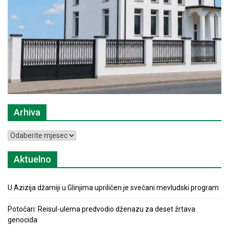
Arhiva
Arhiva
Aktuelno
U Azizija džamiji u Glinjima upriličen je svečani mevludski program
Potočari: Reisul-ulema predvodio dženazu za deset žrtava
genocida