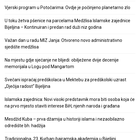
Vjerski program u Potočarima: Ovdje je počinjeno planetarno zlo
U toku žetva pšenice na parcelama Medžlisa Islamske zajednice
Bijeljina – Kontinuiran i predan rad duži niz godina
Važan dan u radu MIZ Janja: Otvoreno novo administrativno
sjedište medžlisa
Na mjestu gdje sjećanje ne blijedi: obilježene dvije decenije
memorijala u Logu pod Mangartom
Svečani ispraćaj predškolaca u Mektebu za predškolski uzrast
„Dječija radost“ Bijeljina
Islamska zajednica: Novi visoki predstavnik mora biti osoba koja će
na prvo mjesto staviti interese BiH, njenih naroda i građana
Mesdžid Kuba – prva džamija u historiji islama i nezaobilazno
odredište bh. hadžija
Tradicionalna, 23. Kurban-bajramska akademija u Bijeljini