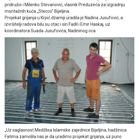
pridružio i Milenko Stevanović, vlasnik Preduzeća za izgradnju
montažnih kuća „Stecco“ Bijeljina.
Projekat grijanja u Krpić džamiji uradila je Nadina Jusufović, a
izvršitelji radova bilu su otac i sin Fadil i Emir Haskaj, uz
koordinatora Suada Jusufovića, Nadininog oca.
„Uz saglasnost Medžlisa Islamske zajednice Bijeljina, hadžinica
Fatima zamolila nas je da uradimo projekat grijanja, uz puno