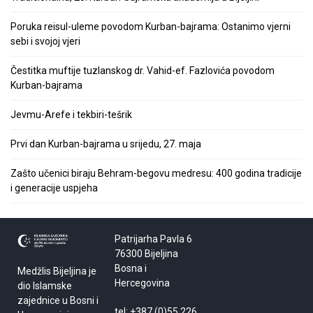
Poruka reisul-uleme povodom Kurban-bajrama: Ostanimo vjerni
sebi i svojoj vjeri
Čestitka muftije tuzlanskog dr. Vahid-ef. Fazlovića povodom
Kurban-bajrama
Jevmu-Arefe i tekbiri-tešrik
Prvi dan Kurban-bajrama u srijedu, 27. maja
Zašto učenici biraju Behram-begovu medresu: 400 godina tradicije
i generacije uspjeha
Patrijarha Pavla 6
76300 Bijeljina
Bosna i
Medžlis Bijeljina je
Hercegovina
dio Islamske
zajednice u Bosni i
tel: +387 (0)55 226