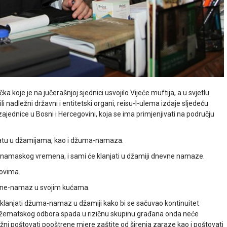
a koje je na jučerašnjoj sjednici usvojilo Vijeće muftija, a u svjetlu
ili nadležni državni i entitetski organi, reisu-l-ulema izdaje sljedeću
ednice u Bosni i Hercegovini, koja se ima primjenjivati na području
matu u džamijama, kao i džuma-namaza.
 namaskog vremena, i sami će klanjati u džamiji dnevne namaze.
ovima.
odne-namaz u svojim kućama.
 klanjati džuma-namaz u džamiji kako bi se sačuvao kontinuitet
a džematskog odbora spada u rizičnu skupinu građana onda neće
ni poštovati pooštrene mjere zaštite od širenja zaraze kao i poštovati