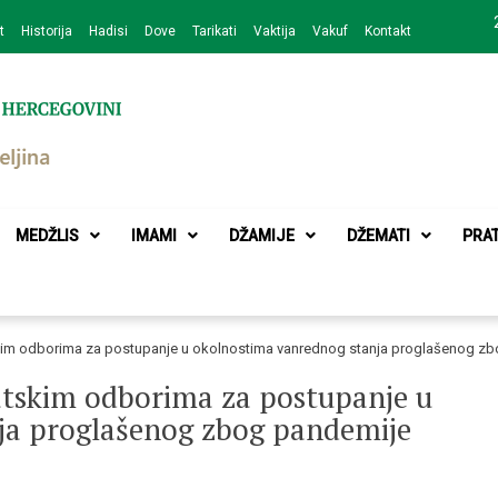
t
Historija
Hadisi
Dove
Tarikati
Vaktija
Vakuf
Kontakt
zajednice Bijeljina
MEDŽLIS
IMAMI
DŽAMIJE
DŽEMATI
PRA
kim odborima za postupanje u okolnostima vanrednog stanja proglašenog zb
atskim odborima za postupanje u
ja proglašenog zbog pandemije