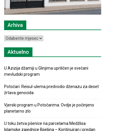
Arhiva
Arhiva
Aktuelno
U Azizija džamiji u Glinjima upriličen je svečani
mevludski program
Potočari: Reisul-ulema predvodio dženazu za deset
žrtava genocida
Vjerski program u Potočarima: Ovdje je počinjeno
planetarno zlo
U toku žetva pšenice na parcelama Medžlisa
Islamske zajednice Bijeljina – Kontinuiran i predan