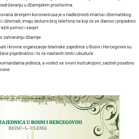
ezadržavanju u džamijskim prostorima.
okovana širenjem koronavirusa je u nadležnosti imama i džematskog
 džemati, imaju dežurni broj telefona na koji će se članovi i pripadnici
ražiti pomoć i savjet.
 o zatvaranju džamije.
ati i krovne organizacije Islamske zajednice u Bosni i Hercegovini su
ve pojedinačno i to će nastaviti činiti i ubuduće.
 komandama jedinica, a vodeći se ovom instrukcijom, sačiniti posebno
ovine.