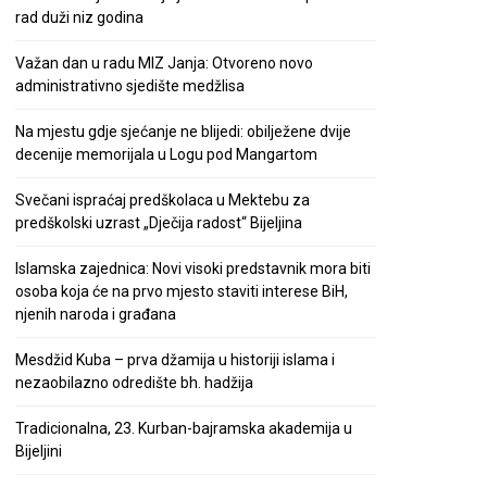
rad duži niz godina
Važan dan u radu MIZ Janja: Otvoreno novo
administrativno sjedište medžlisa
Na mjestu gdje sjećanje ne blijedi: obilježene dvije
decenije memorijala u Logu pod Mangartom
Svečani ispraćaj predškolaca u Mektebu za
predškolski uzrast „Dječija radost“ Bijeljina
Islamska zajednica: Novi visoki predstavnik mora biti
osoba koja će na prvo mjesto staviti interese BiH,
njenih naroda i građana
Mesdžid Kuba – prva džamija u historiji islama i
nezaobilazno odredište bh. hadžija
Tradicionalna, 23. Kurban-bajramska akademija u
Bijeljini