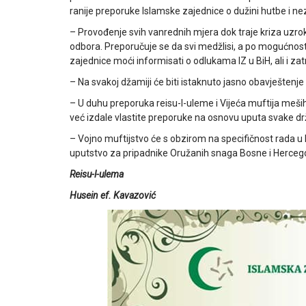
ranije preporuke Islamske zajednice o dužini hutbe i n
– Provođenje svih vanrednih mjera dok traje kriza uzr
odbora. Preporučuje se da svi medžlisi, a po mogućnosti i
zajednice moći informisati o odlukama IZ u BiH, ali i zat
– Na svakoj džamiji će biti istaknuto jasno obavještenje
– U duhu preporuka reisu-l-uleme i Vijeća muftija meših
već izdale vlastite preporuke na osnovu uputa svake drža
– Vojno muftijstvo će s obzirom na specifičnost rada u
uputstvo za pripadnike Oružanih snaga Bosne i Herceg
Reisu-l-ulema
Husein ef. Kavazović