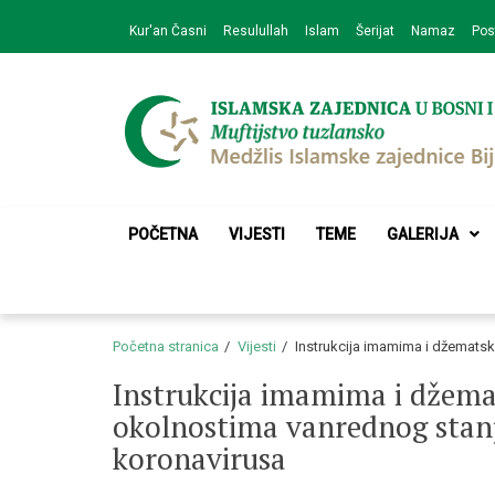
Skip
Skip
Kur'an Časni
Resulullah
Islam
Šerijat
Namaz
Pos
to
to
navigation
content
Medžlis Islamske 
Službena web prezentacija
POČETNA
VIJESTI
TEME
GALERIJA
Početna stranica
Vijesti
Instrukcija imamima i džemats
Instrukcija imamima i džem
okolnostima vanrednog stan
koronavirusa