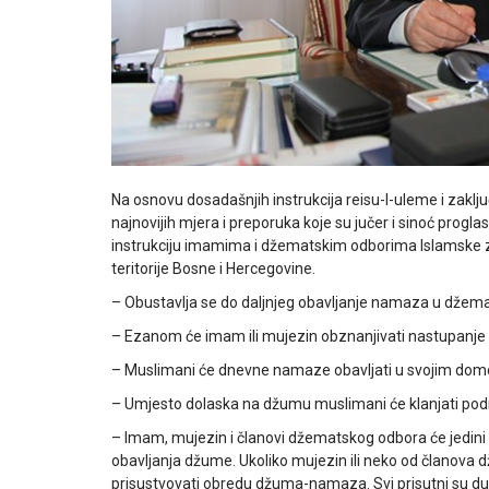
Na osnovu dosadašnjih instrukcija reisu-l-uleme i zaključk
najnovijih mjera i preporuka koje su jučer i sinoć proglas
instrukciju imamima i džematskim odborima Islamske zaj
teritorije Bosne i Hercegovine.
– Obustavlja se do daljnjeg obavljanje namaza u dže
– Ezanom će imam ili mujezin obznanjivati nastupanje
– Muslimani će dnevne namaze obavljati u svojim dom
– Umjesto dolaska na džumu muslimani će klanjati p
– Imam, mujezin i članovi džematskog odbora će jedini
obavljanja džume. Ukoliko mujezin ili neko od članov
prisustvovati obredu džuma-namaza. Svi prisutni su duž