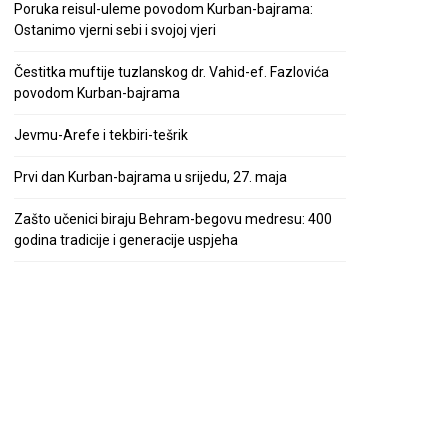
Poruka reisul-uleme povodom Kurban-bajrama:
Ostanimo vjerni sebi i svojoj vjeri
Čestitka muftije tuzlanskog dr. Vahid-ef. Fazlovića
povodom Kurban-bajrama
Jevmu-Arefe i tekbiri-tešrik
Prvi dan Kurban-bajrama u srijedu, 27. maja
Zašto učenici biraju Behram-begovu medresu: 400
godina tradicije i generacije uspjeha