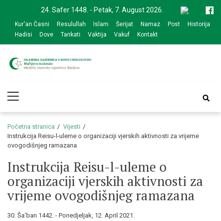
Skip
Skip
24. Safer 1448. - Petak, 7. August 2026.
to
to
Kur'an Časni
Resulullah
Islam
Šerijat
Namaz
Post
Historija
navigation
content
Hadisi
Dove
Tarikati
Vaktija
Vakuf
Kontakt
Medžlis Islamske
Službena web prezentacija
Primary
zajednice Bijeljina
Menu
Početna stranica
Vijesti
Instrukcija Reisu-l-uleme o organizaciji vjerskih aktivnosti za vrijeme
ovogodišnjeg ramazana
Instrukcija Reisu-l-uleme o
organizaciji vjerskih aktivnosti za
vrijeme ovogodišnjeg ramazana
30. Ša'ban 1442. - Ponedjeljak, 12. April 2021.