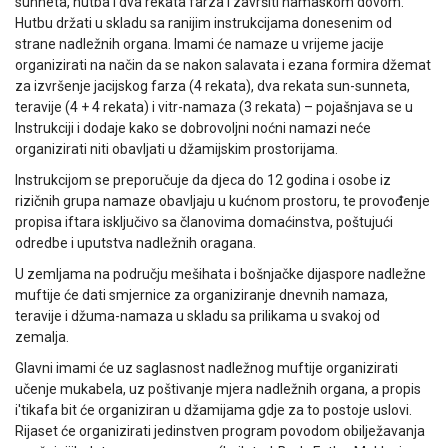
sunneta, hutba i dva rekata farza i završiti namaskom dovom.
Hutbu držati u skladu sa ranijim instrukcijama donesenim od
strane nadležnih organa. Imami će namaze u vrijeme jacije
organizirati na način da se nakon salavata i ezana formira džemat
za izvršenje jacijskog farza (4 rekata), dva rekata sun-sunneta,
teravije (4 + 4 rekata) i vitr-namaza (3 rekata) – pojašnjava se u
Instrukciji i dodaje kako se dobrovoljni noćni namazi neće
organizirati niti obavljati u džamijskim prostorijama.
Instrukcijom se preporučuje da djeca do 12 godina i osobe iz
rizičnih grupa namaze obavljaju u kućnom prostoru, te provođenje
propisa iftara isključivo sa članovima domaćinstva, poštujući
odredbe i uputstva nadležnih oragana.
U zemljama na području mešihata i bošnjačke dijaspore nadležne
muftije će dati smjernice za organiziranje dnevnih namaza,
teravije i džuma-namaza u skladu sa prilikama u svakoj od
zemalja.
Glavni imami će uz saglasnost nadležnog muftije organizirati
učenje mukabela, uz poštivanje mjera nadležnih organa, a propis
i'tikafa bit će organiziran u džamijama gdje za to postoje uslovi.
Rijaset će organizirati jedinstven program povodom obilježavanja