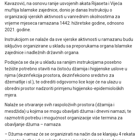
Kavazović, na osnovu ranije usvojenih akata Rijaseta i Vijeća
muftija Islamske zajednice, donio je danas Instrukciju o
organizaciji vjerskih aktivnosti u vanrednim okolnostima za
vrijeme mjeseca ramazana 1442. hižiretske godine, odnosno
2021. godine.
Instrukcijom se nalaže da sve vjerske aktivnosti u ramazanu budu
isključivo organizirane u skladu sa preporukama organa Islamske
zajednice i nadležnih državnih organa.
Podsjeća se da je u skladu sa ranijim instrukcijama posebno
težište potrebno staviti na čistoću džamija i higijenske uslove u
njima (dezinfekcija prostora, dezinfekciono sredstvo za
džematlije i sl.), te odrediti odgovorno lice koje će na ulazu u
obredni prostor nadzoriti primjenu higijensko-epidemioloških
mjera.
Nalaže se otvaranje svih raspoloživih prostora (džamija i
mesdžida) u kojima se mogu obavljati džuma i dnevni namazi, te
razmotriti potrebu i mogućnost organizacije više termina za
obavljanje džuma – namaza.
– Džuma-namaz će se organizirati na način da se klanjaju 4 rekata