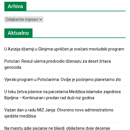
Arhiva
Arhiva
Aktuelno
U Azizija džamiji u Glinjima upriličen je svečani mevludski program
Potočari: Reisul-ulema predvodio dženazu za deset žrtava
genocida
Vjerski program u Potočarima: Ovdje je počinjeno planetarno zlo
U toku žetva pšenice na parcelama Medžlisa Islamske zajednice
Bijeljina – Kontinuiran i predan rad duži niz godina
Važan dan u radu MIZ Janja: Otvoreno novo administrativno
sjedište medžlisa
Na mjestu gdje sjećanje ne blijedi: obilježene dvije decenije