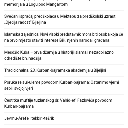
memorijala u Logu pod Mangartom
Svečani ispraćaj predškolaca u Mektebu za predškolski uzrast
„Dječija radost“ Bijeljina
Islamska zajednica: Novi visoki predstavnik mora biti osoba koja će
na prvo mjesto staviti interese BiH, njenih naroda i građana
Mesdžid Kuba – prva džamija u historiji islama i nezaobilazno
odredište bh. hadžija
Tradicionalna, 23. Kurban-bajramska akademija u Bijeljini
Poruka reisul-uleme povodom Kurban-bajrama: Ostanimo vjerni
sebi i svojoj vjeri
Čestitka muftije tuzlanskog dr. Vahid-ef. Fazlovića povodom
Kurban-bajrama
Jevmu-Arefe i tekbiri-tešrik