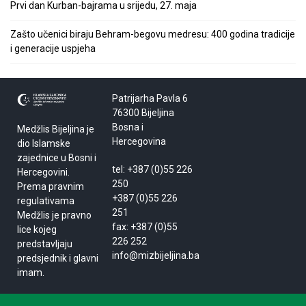
Prvi dan Kurban-bajrama u srijedu, 27. maja
Zašto učenici biraju Behram-begovu medresu: 400 godina tradicije
i generacije uspjeha
Patrijarha Pavla 6
76300 Bijeljina
Bosna i
Medžlis Bijeljina je
Hercegovina
dio Islamske
zajednice u Bosni i
tel: +387 (0)55 226
Hercegovini.
250
Prema pravnim
+387 (0)55 226
regulativama
251
Medžlis je pravno
fax: +387 (0)55
lice kojeg
226 252
predstavljaju
info@mizbijeljina.ba
predsjednik i glavni
imam.