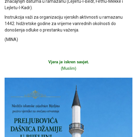
značajnijih datuma u ramazanu (Lejletu-l-Bedr, Fethu-Mekke i
Lejletu-l-Kadr).
Instrukcija važi za organizaciju vjerskih aktivnosti u ramazanu
1442. hidžretske godine za vrijeme vanrednih okolnosti do
donošenja odluke o prestanku važenja.
(MINA)
Vjera je iskren savjet.
(Muslim)