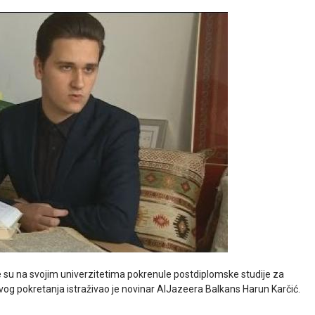
e su na svojim univerzitetima pokrenule postdiplomske studije za
vog pokretanja istraživao je novinar AlJazeera Balkans Harun Karčić.