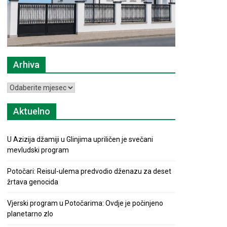
Arhiva
Arhiva
Aktuelno
U Azizija džamiji u Glinjima upriličen je svečani
mevludski program
Potočari: Reisul-ulema predvodio dženazu za deset
žrtava genocida
Vjerski program u Potočarima: Ovdje je počinjeno
planetarno zlo