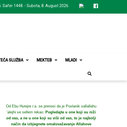
. Safer 1448. - Subota, 8. August 2026.
TEĆA SLUŽBA
MEKTEB
MLADI
Od Ebu Hurejre r.a. se prenosi da je Poslanik sallallahu
‘alejhi ve sellem rekao:
Pogledajte u one koji su niži
od vas, a ne u one koji su viši od vas, to je najbolji
način da izbjegnete omalovažavanje Allahove