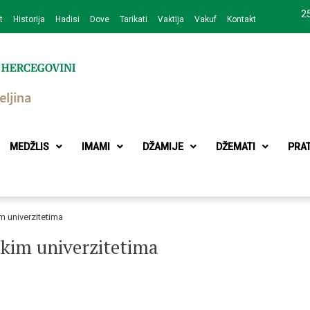
25
t
Historija
Hadisi
Dove
Tarikati
Vaktija
Vakuf
Kontakt
zajednice Bijeljina
MEDŽLIS
IMAMI
DŽAMIJE
DŽEMATI
PRA
m univerzitetima
čkim univerzitetima