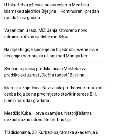
U toku žetva pšenice na parcelama Medžlisa
Islamske zajednice Bijeljina – Kontinuiran i predan
rad duži niz godina
Važan dan u radu MIZ Janja: Otvoreno novo
administrativno sjedište medžlisa
Na mjestu gdje sjećanje ne blijedi: obilježene dvije
decenije memorijala u Logu pod Mangartom
Svečani ispraćaj predškolaca u Mektebu za
predškolski uzrast „Dječija radost“ Bijeljina
Islamska zajednica: Novi visoki predstavnik mora biti
osoba koja će na prvo mjesto staviti interese BiH,
njenih naroda i građana
Mesdžid Kuba – prva džamija u historiji islama i
nezaobilazno odredište bh. hadžija
Tradicionalna, 23. Kurban-bajramska akademija u