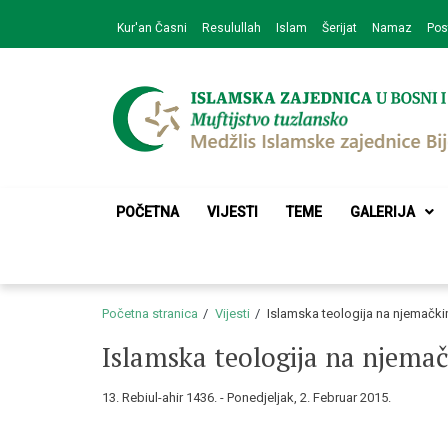
Skip
Skip
Kur'an Časni
Resulullah
Islam
Šerijat
Namaz
Pos
to
to
navigation
content
Medžlis Islamske 
Službena web prezentacija
POČETNA
VIJESTI
TEME
GALERIJA
Početna stranica
Vijesti
Islamska teologija na njemački
Islamska teologija na njema
13. Rebiul-ahir 1436. - Ponedjeljak, 2. Februar 2015.