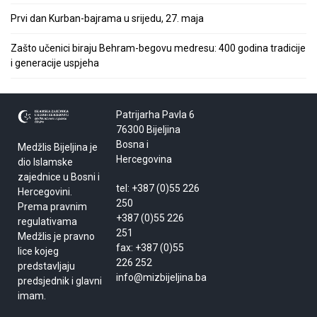
Prvi dan Kurban-bajrama u srijedu, 27. maja
Zašto učenici biraju Behram-begovu medresu: 400 godina tradicije
i generacije uspjeha
Patrijarha Pavla 6
76300 Bijeljina
Bosna i
Medžlis Bijeljina je
Hercegovina
dio Islamske
zajednice u Bosni i
tel: +387 (0)55 226
Hercegovini.
250
Prema pravnim
+387 (0)55 226
regulativama
251
Medžlis je pravno
fax: +387 (0)55
lice kojeg
226 252
predstavljaju
info@mizbijeljina.ba
predsjednik i glavni
imam.