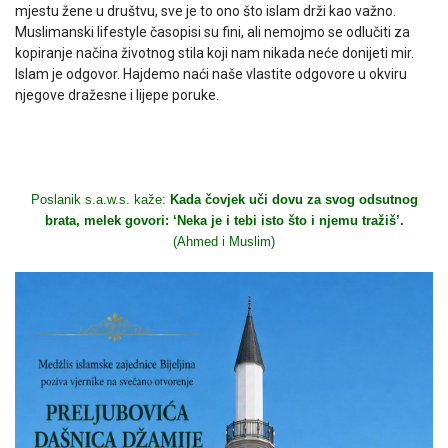
mjestu žene u društvu, sve je to ono što islam drži kao važno.
Muslimanski lifestyle časopisi su fini, ali nemojmo se odlučiti za
kopiranje načina životnog stila koji nam nikada neće donijeti mir.
Islam je odgovor. Hajdemo naći naše vlastite odgovore u okviru
njegove dražesne i lijepe poruke.
Poslanik s.a.w.s. kaže:
Kada čovjek uči dovu za svog odsutnog
brata, melek govori: ‘Neka je i tebi isto što i njemu tražiš’.
(Ahmed i Muslim)