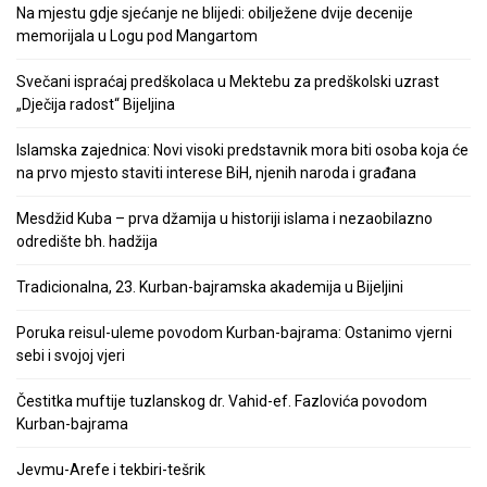
Na mjestu gdje sjećanje ne blijedi: obilježene dvije decenije
memorijala u Logu pod Mangartom
Svečani ispraćaj predškolaca u Mektebu za predškolski uzrast
„Dječija radost“ Bijeljina
Islamska zajednica: Novi visoki predstavnik mora biti osoba koja će
na prvo mjesto staviti interese BiH, njenih naroda i građana
Mesdžid Kuba – prva džamija u historiji islama i nezaobilazno
odredište bh. hadžija
Tradicionalna, 23. Kurban-bajramska akademija u Bijeljini
Poruka reisul-uleme povodom Kurban-bajrama: Ostanimo vjerni
sebi i svojoj vjeri
Čestitka muftije tuzlanskog dr. Vahid-ef. Fazlovića povodom
Kurban-bajrama
Jevmu-Arefe i tekbiri-tešrik