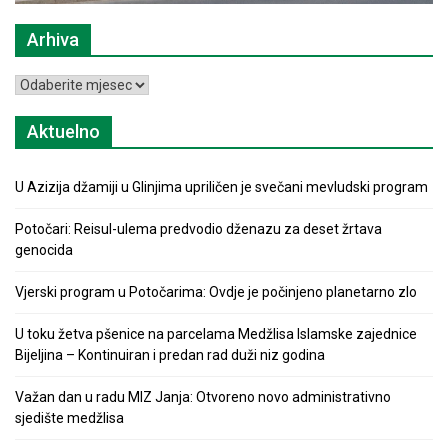
Arhiva
Arhiva
Aktuelno
U Azizija džamiji u Glinjima upriličen je svečani mevludski program
Potočari: Reisul-ulema predvodio dženazu za deset žrtava
genocida
Vjerski program u Potočarima: Ovdje je počinjeno planetarno zlo
U toku žetva pšenice na parcelama Medžlisa Islamske zajednice
Bijeljina – Kontinuiran i predan rad duži niz godina
Važan dan u radu MIZ Janja: Otvoreno novo administrativno
sjedište medžlisa