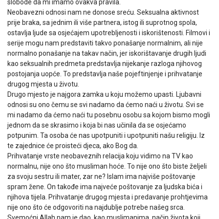
slobode da mi imamo ovakva pravila.
Neobavezni odnosi nam ne donose sreću. Seksualna aktivnost
prije braka, sa jednim ili više partnera, istog ili suprotnog spola,
ostavlja ljude sa osjećajem upotrebljenosti i iskorištenosti. Filmovi i
serije mogu nam predstaviti takvo ponašanje normalnim, ali nije
normalno ponašanje na takav način, jer iskorištavanje drugih ljudi
kao seksualnih predmeta predstavlja nijekanje razloga njihovog
postojanja uopće. To predstavlja naše pojeftinjenje i prihvatanje
drugog mjesta u životu.
Drugo mjesto je najgora zamka u koju možemo upasti. Ljubavni
odnosi su ono čemu se svi nadamo da ćemo naći u životu. Svi se
mi nadamo da ćemo naći tu posebnu osobu sa kojom bismo mogli
jednom da se skrasimo i koja bi nas učinila da se osjećamo
potpunim. Ta osoba će nas upotpuniti i upotpuniti našu religiju. Iz
te zajednice će proisteći djeca, ako Bog da.
Prihvatanje vrste neobaveznih relacija koju vidimo na TV kao
normalnu, nije ono što musliman hoće. To nije ono što biste željeli
za svoju sestru ili mater, zar ne? Islam ima najviše poštovanje
spram žene. On takođe ima najveće poštovanje za ljudska bića i
njihova tijela. Prihvatanje drugog mjesta i predavanje prohtjevima
nije ono što će odgovoriti na najdublje potrebe našeg srca.
Svemoćni Allah nam je dao, kao muslimanima, način života koji