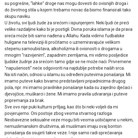
su pogrešne, “lahke” droge nas mogu dovesti do ovisnijih droga i
do životnog stila u kojem trebamo novac da bismo finansirali tako
skupu naviku.
U životu, svi ljudi žude za srećom i ispunjenjem. Neki ljudi će preći
velike razdaljine kako bi je postigli. Divna poruka islama je da prava
sreća može biti samo nađena u Allahu. Kada vidimo fudbalske
huligane na televiziji ili pročitamo o uznemiravajuće velikom
stepenu samoubistava, alkoholizma ili ovisnosti o drogama u
mnogim “razvijenim”, zapadnim zemljama, mi vidimo posljedice
ljudske žudnje za srećom tamo gdje se ne može naći. Privremene
“napušenosti” neće odgovoriti na najdublje potrebe naših srca.
Na isti način, odnosi u islamu su određeni putevima ponašanja. Mi
imamo puteve kako bivamo predstavljeni pripadnicima drugog
pola, npr. mi imamo pravilnike ponašanje kada su zajedno dječaci i
djevojčice, muškarci i žene. Mi imamo pravila udvaranja i puteve
pripremanja za brak.
Sve ovo nije puki kulturni prtljag, kao što bi neki voljeli da mi
povjerujemo. Oni postoje zbog veoma stvarnog razloga.
Neobavezne seksualne veze mogu biti veoma uobičajene u nekim,
nemuslimanskim društvima, ali muslimani imaju ovaj bonton
ponašanja da osujeti takve veze. I nije samo radi sprečavanja