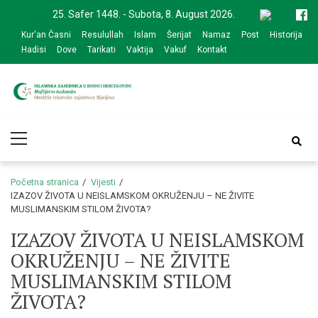
Skip
Skip
25. Safer 1448. - Subota, 8. August 2026.
to
to
Kur'an Časni
Resulullah
Islam
Šerijat
Namaz
Post
Historija
navigation
content
Hadisi
Dove
Tarikati
Vaktija
Vakuf
Kontakt
Medžlis Islamske
Službena web prezentacija
Primary
zajednice Bijeljina
Menu
Početna stranica
Vijesti
IZAZOV ŽIVOTA U NEISLAMSKOM OKRUŽENJU – NE ŽIVITE
MUSLIMANSKIM STILOM ŽIVOTA?
IZAZOV ŽIVOTA U NEISLAMSKOM
OKRUŽENJU – NE ŽIVITE
MUSLIMANSKIM STILOM
ŽIVOTA?