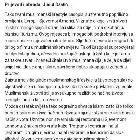
Prijevod i obrada: Jusuf Džafić…
Takozvani muslimanski lifestyle časopisi su trenutno poprilično
omiljeni u Evropi i Sjevernoj Americi. Vi znate o kojoj vrsti stvari
mislim: mnogo sjajnih stranica i slika, sa odjeljcima o kuhanju,
biznisu i turizmu. Ovog mjeseca bi mogao biti podrobni intervju sa
muslimanskim pjevačem ili atletom. Sljedeći mjesec bi mogao biti
prilog o filmu u muslimanskom svijetu. Takvi časopisi su procvjetali
posljednih godina, očevidno pružajući usluge tržištu koje je tamo
za takve stvari i hraneći čitalaštvo muslimana čija je želja da cijeli
svijet vidi da se oni, i islam, savršeno dobro uklapaju u zapadnu
društvo.
Zaista ima više glede muslimanskog lifestyle-a (životnog stila) no
blještavih slika u časopisima, bez obzira koliko privlačno izgledale.
Muslimanski životni stil je sveukupno različit od načina života
mnogih ljudi sa kojima živimo.
Možda ostatak svijeta tako pogrešno shvaća islam, zato što toliko
puno muslimana žive načinom života koji nije stvarno muslimanski
način života. Uzmite, npr. stvarni slučaj restorana u Sjevernom
Londonu. Znak preko vrata kaže “Potpuno licencirani halal
restoran”. Drugim riječima, halal restoran je licenciran da služi
alkohol. Kakvu vrstu poruke to daje nemuslimanima?