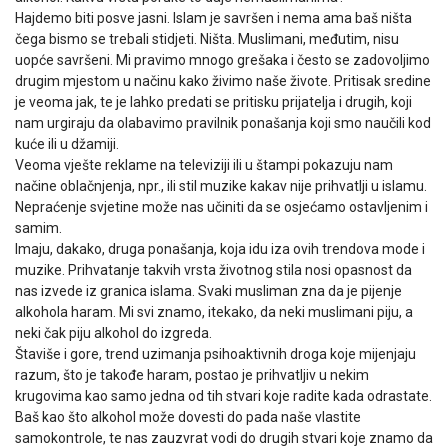
Hajdemo biti posve jasni. Islam je savršen i nema ama baš ništa
čega bismo se trebali stidjeti. Ništa. Muslimani, međutim, nisu
uopće savršeni. Mi pravimo mnogo grešaka i često se zadovoljimo
drugim mjestom u načinu kako živimo naše živote. Pritisak sredine
je veoma jak, te je lahko predati se pritisku prijatelja i drugih, koji
nam urgiraju da olabavimo pravilnik ponašanja koji smo naučili kod
kuće ili u džamiji.
Veoma vješte reklame na televiziji ili u štampi pokazuju nam
načine oblačnjenja, npr., ili stil muzike kakav nije prihvatlji u islamu.
Nepraćenje svjetine može nas učiniti da se osjećamo ostavljenim i
samim.
Imaju, dakako, druga ponašanja, koja idu iza ovih trendova mode i
muzike. Prihvatanje takvih vrsta životnog stila nosi opasnost da
nas izvede iz granica islama. Svaki musliman zna da je pijenje
alkohola haram. Mi svi znamo, itekako, da neki muslimani piju, a
neki čak piju alkohol do izgreda.
Štaviše i gore, trend uzimanja psihoaktivnih droga koje mijenjaju
razum, što je takođe haram, postao je prihvatljiv u nekim
krugovima kao samo jedna od tih stvari koje radite kada odrastate.
Baš kao što alkohol može dovesti do pada naše vlastite
samokontrole, te nas zauzvrat vodi do drugih stvari koje znamo da