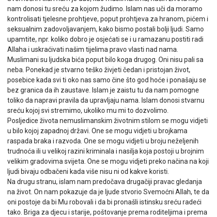
nam donosi tu sreću za kojom žudimo. Islam nas uči da moramo
kontrolisati tjelesne prohtjeve, poput prohtjeva za hranom, pićem i
seksualnim zadovoljavanjem, kako bismo postali bolji ljudi. Samo
upamtite, npr. koliko dobro je osjećati se i u ramazanu postiti radi
Allaha i uskraćivati našim tijelima pravo vlasti nad nama.
Muslimani su ljudska bića poput bilo koga drugog. Oni nisu pali sa
neba. Ponekad je stvarno teško živjeti čedan i pristojan život,
posebice kada svi ti oko nas samo čine što god hoće i ponašaju se
bez granica da ih zaustave. Islam je zaistu tu da nam pomogne
toliko da napravi pravila da upravljaju nama. Islam donosi stvarnu
sreću kojoj svi stremimo, ukoliko mu mi to dozvolimo.
Posljedice života nemuslimanskim životnim stilom se mogu vidjeti
u bilo kojoj zapadnoj državi. One se mogu vidjeti u brojkama
raspada braka i razvoda. One se mogu vidjeti u broju neželjenih
trudnoća ili u velikoj razini kriminala i nasilja koja postoji u brojnim
velikim gradovima svijeta. One se mogu vidjeti preko načina na koji
ljudi bivaju odbačeni kada više nisu ni od kakve koristi.
Na drugu stranu, islam nam predočava drugačiji pravac gledanja
na život. On nam pokazuje da je ljude stvorio Svemoćni Allah, te da
oni postoje da bi Mu robovali i da bi pronašli istinsku sreću radeći
tako. Briga za djecu i starije, poštovanje prema roditeljima i prema