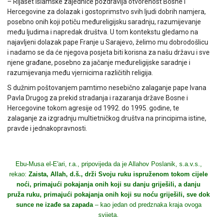
– Rijaset Islamske zajednice pozdravlja otvorenost Bosne i
Hercegovine za dolazak i gostoprimstvo svih ljudi dobrih namjera,
posebno onih koji potiču međureligijsku saradnju, razumijevanje
među ljudima i napredak društva. U tom kontekstu gledamo na
najavljeni dolazak pape Franje u Sarajevo, želimo mu dobrodošlicu
i nadamo se da će njegova posjeta biti korisna za našu državu i sve
njene građane, posebno za jačanje međureligijske saradnje i
razumijevanja među vjernicima različitih religija.
S dužnim poštovanjem pamtimo nesebično zalaganje pape Ivana
Pavla Drugog za prekid stradanja i razaranja države Bosne i
Hercegovine tokom agresije od 1992. do 1995. godine, te
zalaganje za izgradnju multietničkog društva na principima istine,
pravde i jednakopravnosti.
Ebu-Musa el-E'ari, r.a., pripovijeda da je Allahov Poslanik, s.a.v.s.,
rekao:
Zaista, Allah, d.š., drži Svoju ruku ispruženom tokom cijele
noći, primajući pokajanja onih koji su danju griješili, a danju
pruža ruku, primajući pokajanja onih koji su noću griješili, sve dok
sunce ne izađe sa zapada
– kao jedan od predznaka kraja ovoga
svijeta.