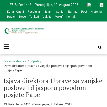
Skip
Skip
27. Safer 1448. - Ponedjeljak, 10. August 2026.
to
to
Kur'an Časni
Resulullah
Islam
Šerijat
Namaz
Post
Historija
navigation
content
Hadisi
Dove
Tarikati
Vaktija
Vakuf
Kontakt
Medžlis Islamske
Službena web prezentacija
Primary
zajednice Bijeljina
Menu
Početna stranica
Vijesti
Izjava direktora Uprave za vanjske poslove i dijasporu povodom
posjete Pape
Izjava direktora Uprave za vanjske
poslove i dijasporu povodom
posjete Pape
13. Rebiul-ahir 1436. - Ponedjeljak, 2. Februar 2015.