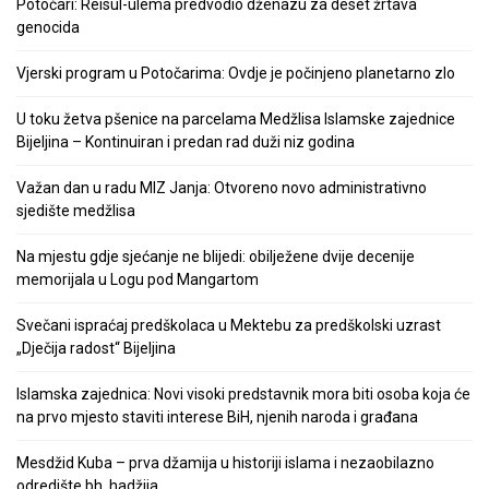
Potočari: Reisul-ulema predvodio dženazu za deset žrtava
genocida
Vjerski program u Potočarima: Ovdje je počinjeno planetarno zlo
U toku žetva pšenice na parcelama Medžlisa Islamske zajednice
Bijeljina – Kontinuiran i predan rad duži niz godina
Važan dan u radu MIZ Janja: Otvoreno novo administrativno
sjedište medžlisa
Na mjestu gdje sjećanje ne blijedi: obilježene dvije decenije
memorijala u Logu pod Mangartom
Svečani ispraćaj predškolaca u Mektebu za predškolski uzrast
„Dječija radost“ Bijeljina
Islamska zajednica: Novi visoki predstavnik mora biti osoba koja će
na prvo mjesto staviti interese BiH, njenih naroda i građana
Mesdžid Kuba – prva džamija u historiji islama i nezaobilazno
odredište bh. hadžija