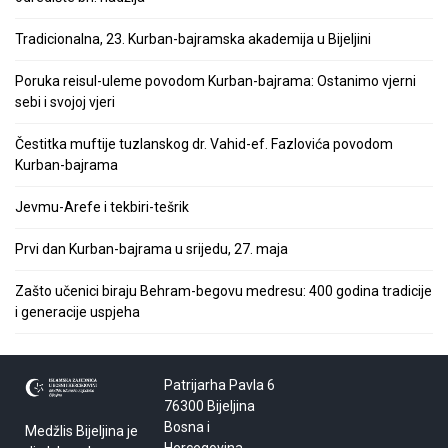
Tradicionalna, 23. Kurban-bajramska akademija u Bijeljini
Poruka reisul-uleme povodom Kurban-bajrama: Ostanimo vjerni
sebi i svojoj vjeri
Čestitka muftije tuzlanskog dr. Vahid-ef. Fazlovića povodom
Kurban-bajrama
Jevmu-Arefe i tekbiri-tešrik
Prvi dan Kurban-bajrama u srijedu, 27. maja
Zašto učenici biraju Behram-begovu medresu: 400 godina tradicije
i generacije uspjeha
Patrijarha Pavla 6
76300 Bijeljina
Bosna i
Medžlis Bijeljina je