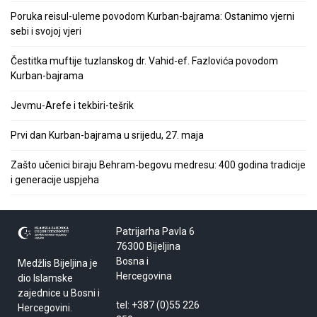
Poruka reisul-uleme povodom Kurban-bajrama: Ostanimo vjerni
sebi i svojoj vjeri
Čestitka muftije tuzlanskog dr. Vahid-ef. Fazlovića povodom
Kurban-bajrama
Jevmu-Arefe i tekbiri-tešrik
Prvi dan Kurban-bajrama u srijedu, 27. maja
Zašto učenici biraju Behram-begovu medresu: 400 godina tradicije
i generacije uspjeha
Patrijarha Pavla 6
76300 Bijeljina
Bosna i
Medžlis Bijeljina je
Hercegovina
dio Islamske
zajednice u Bosni i
tel: +387 (0)55 226
Hercegovini.