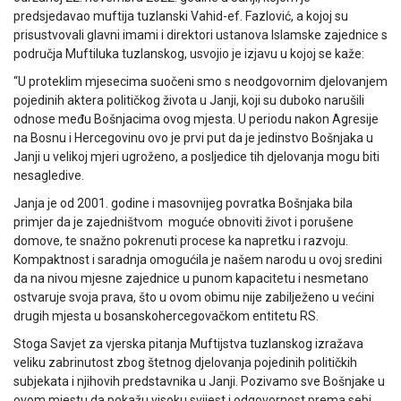
predsjedavao muftija tuzlanski Vahid-ef. Fazlović, a kojoj su
prisustvovali glavni imami i direktori ustanova Islamske zajednice s
područja Muftiluka tuzlanskog, usvojio je izjavu u kojoj se kaže:
“U proteklim mjesecima suočeni smo s neodgovornim djelovanjem
pojedinih aktera političkog života u Janji, koji su duboko narušili
odnose među Bošnjacima ovog mjesta. U periodu nakon Agresije
na Bosnu i Hercegovinu ovo je prvi put da je jedinstvo Bošnjaka u
Janji u velikoj mjeri ugroženo, a posljedice tih djelovanja mogu biti
nesagledive.
Janja je od 2001. godine i masovnijeg povratka Bošnjaka bila
primjer da je zajedništvom moguće obnoviti život i porušene
domove, te snažno pokrenuti procese ka napretku i razvoju.
Kompaktnost i saradnja omogućila je našem narodu u ovoj sredini
da na nivou mjesne zajednice u punom kapacitetu i nesmetano
ostvaruje svoja prava, što u ovom obimu nije zabilježeno u većini
drugih mjesta u bosanskohercegovačkom entitetu RS.
Stoga Savjet za vjerska pitanja Muftijstva tuzlanskog izražava
veliku zabrinutost zbog štetnog djelovanja pojedinih političkih
subjekata i njihovih predstavnika u Janji. Pozivamo sve Bošnjake u
ovom mjestu da pokažu visoku svijest i odgovornost prema sebi,