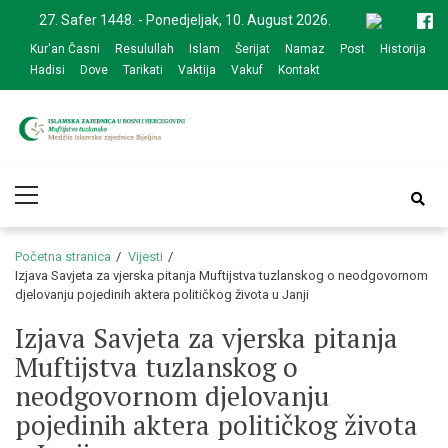
Skip
Skip
27. Safer 1448. - Ponedjeljak, 10. August 2026.
to
to
Kur'an Časni
Resulullah
Islam
Šerijat
Namaz
Post
Historija
navigation
content
Hadisi
Dove
Tarikati
Vaktija
Vakuf
Kontakt
Medžlis Islamske
Službena web prezentacija
Primary
zajednice Bijeljina
Menu
Početna stranica
Vijesti
Izjava Savjeta za vjerska pitanja Muftijstva tuzlanskog o neodgovornom
djelovanju pojedinih aktera političkog života u Janji
Izjava Savjeta za vjerska pitanja
Muftijstva tuzlanskog o
neodgovornom djelovanju
pojedinih aktera političkog života