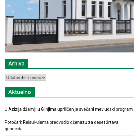
Arhiva
Arhiva
Aktuelno
U Azizija džamiji u Glinjima upriličen je svečani mevludski program
Potočari: Reisul-ulema predvodio dženazu za deset žrtava
genocida