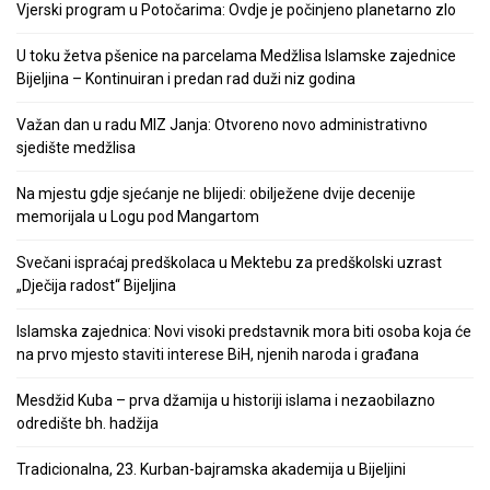
Vjerski program u Potočarima: Ovdje je počinjeno planetarno zlo
U toku žetva pšenice na parcelama Medžlisa Islamske zajednice
Bijeljina – Kontinuiran i predan rad duži niz godina
Važan dan u radu MIZ Janja: Otvoreno novo administrativno
sjedište medžlisa
Na mjestu gdje sjećanje ne blijedi: obilježene dvije decenije
memorijala u Logu pod Mangartom
Svečani ispraćaj predškolaca u Mektebu za predškolski uzrast
„Dječija radost“ Bijeljina
Islamska zajednica: Novi visoki predstavnik mora biti osoba koja će
na prvo mjesto staviti interese BiH, njenih naroda i građana
Mesdžid Kuba – prva džamija u historiji islama i nezaobilazno
odredište bh. hadžija
Tradicionalna, 23. Kurban-bajramska akademija u Bijeljini