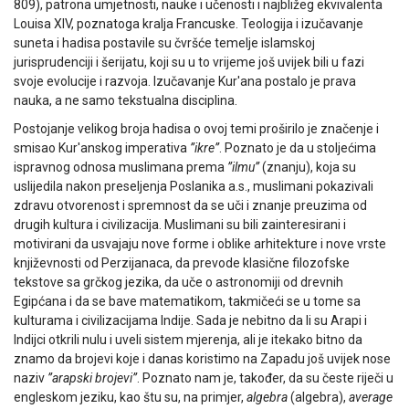
809), patrona umjetnosti, nauke i učenosti i najbližeg ekvivalenta
Louisa XIV, poznatoga kralja Francuske. Teologija i izučavanje
suneta i hadisa postavile su čvršće temelje islamskoj
jurisprudenciji i šerijatu, koji su u to vrijeme još uvijek bili u fazi
svoje evolucije i razvoja. Izučavanje Kur'ana postalo je prava
nauka, a ne samo tekstualna disciplina.
Postojanje velikog broja hadisa o ovoj temi proširilo je značenje i
smisao Kur'anskog imperativa
”ikre”
. Poznato je da u stoljećima
ispravnog odnosa muslimana prema
”ilmu”
(znanju), koja su
uslijedila nakon preseljenja Poslanika a.s., muslimani pokazivali
zdravu otvorenost i spremnost da se uči i znanje preuzima od
drugih kultura i civilizacija. Muslimani su bili zainteresirani i
motivirani da usvajaju nove forme i oblike arhitekture i nove vrste
književnosti od Perzijanaca, da prevode klasične filozofske
tekstove sa grčkog jezika, da uče o astronomiji od drevnih
Egipćana i da se bave matematikom, takmičeći se u tome sa
kulturama i civilizacijama Indije. Sada je nebitno da li su Arapi i
Indijci otkrili nulu i uveli sistem mjerenja, ali je itekako bitno da
znamo da brojevi koje i danas koristimo na Zapadu još uvijek nose
naziv
”arapski brojevi”
. Poznato nam je, također, da su česte riječi u
engleskom jeziku, kao štu su, na primjer,
algebra
(algebra),
average