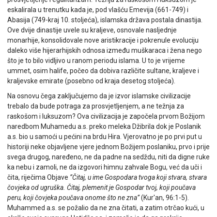
eskalirala u trenutku kada je, pod vlašću Emevija (661-749) i
Abasija (749-kraj 10. stoljeća), islamska država postala dinastija.
Ove dvije dinastije uvele su kraljeve, osnovale nasljednje
monarhije, konsolidovale nove aristikracije i pokrenule evoluciju
daleko više hijerarhijskih odnosa između muškaraca i žena nego
što je to bilo vidljivo u ranom periodu islama. U to je vrijeme
ummet, osim halife, počeo da dobiva različite sultane, kraljeve i
kraljevske emirate (posebno od kraja desetog stoljeća).
Na osnovu čega zaključujemo da je izvor islamske civilizacije
trebalo da bude potraga za prosvjetljenjem, a ne težnja za
raskošom i luksuzom? Ova civilizacija je započela prvom Božijom
naredbom Muhamedu a.s. preko meleka Džibrila dok je Poslanik
a.s. bio u samoći u pećini na brdu Hira. Vjerovatno je po prvi put u
historiji neke objavljene vjere jednom Božijem poslaniku, prvo i prije
svega drugog, naređeno, ne da padne na sedždu, niti da digne ruke
ka nebu i zamoli, ne da izgovori himnu zahvale Bogu, već da uči i
čita, riječima Objave
”Čitaj, u ime Gospodara tvoga koji stvara, stvara
čovjeka od ugruška. Čitaj, plemenit je Gospodar tvoj, koji poučava
peru, koji čovjeka poučava onome što ne zna”
(Kur'an, 96:1-5).
Muhammed a.s. se požalio da ne zna čitati, a zatim otrčao kući, u