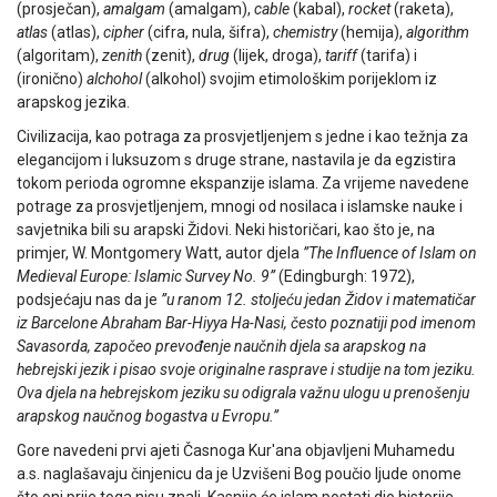
(prosječan),
amalgam
(amalgam),
cable
(kabal),
rocket
(raketa),
atlas
(atlas),
cipher
(cifra, nula, šifra),
chemistry
(hemija),
algorithm
(algoritam),
zenith
(zenit),
drug
(lijek, droga),
tariff
(tarifa) i
(ironično)
alchohol
(alkohol) svojim etimološkim porijeklom iz
arapskog jezika.
Civilizacija, kao potraga za prosvjetljenjem s jedne i kao težnja za
elegancijom i luksuzom s druge strane, nastavila je da egzistira
tokom perioda ogromne ekspanzije islama. Za vrijeme navedene
potrage za prosvjetljenjem, mnogi od nosilaca i islamske nauke i
savjetnika bili su arapski Židovi. Neki historičari, kao što je, na
primjer, W. Montgomery Watt, autor djela
”The Influence of Islam on
Medieval Europe: Islamic Survey No. 9”
(Edingburgh: 1972),
podsjećaju nas da je
”u ranom 12. stoljeću jedan Židov i matematičar
iz Barcelone Abraham Bar-Hiyya Ha-Nasi, često poznatiji pod imenom
Savasorda, započeo prevođenje naučnih djela sa arapskog na
hebrejski jezik i pisao svoje originalne rasprave i studije na tom jeziku.
Ova djela na hebrejskom jeziku su odigrala važnu ulogu u prenošenju
arapskog naučnog bogastva u Evropu.”
Gore navedeni prvi ajeti Časnoga Kur'ana objavljeni Muhamedu
a.s. naglašavaju činjenicu da je Uzvišeni Bog poučio ljude onome
što oni prije toga nisu znali. Kasnije će islam postati dio historije