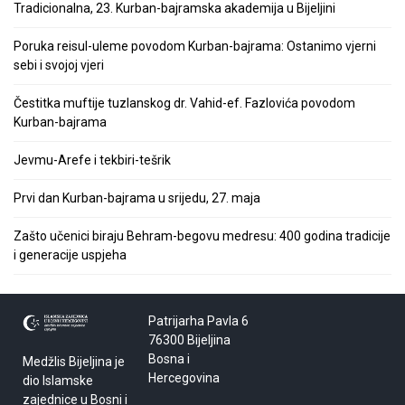
Tradicionalna, 23. Kurban-bajramska akademija u Bijeljini
Poruka reisul-uleme povodom Kurban-bajrama: Ostanimo vjerni
sebi i svojoj vjeri
Čestitka muftije tuzlanskog dr. Vahid-ef. Fazlovića povodom
Kurban-bajrama
Jevmu-Arefe i tekbiri-tešrik
Prvi dan Kurban-bajrama u srijedu, 27. maja
Zašto učenici biraju Behram-begovu medresu: 400 godina tradicije
i generacije uspjeha
Patrijarha Pavla 6
76300 Bijeljina
Bosna i
Medžlis Bijeljina je
Hercegovina
dio Islamske
zajednice u Bosni i