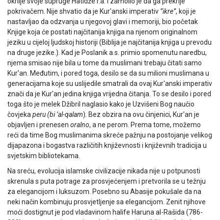
okrilje svoje supruge Hatidže r.a. i zamolio je da ga prekrije
pokrivačem. Nije shvatio da je Kur'anski imperativ
”ikre”
, koji je
nastavljao da odzvanja u njegovoj glavi i memoriji, bio početak
Knjige koja će postati najčitanija knjiga na njenom originalnom
jeziku u cijeloj ljudskoj historiji (Biblija je najčitanija knjiga u prevodu
na druge jezike.). Kad je Poslanik a.s. primio spomenutu naredbu,
njema smisao nije bila u tome da muslimani trebaju čitati samo
Kur'an. Međutim, i pored toga, desilo se da su milioni muslimana u
generacijama koje su uslijedile smatrali da ovaj Kur'anski imperativ
znači da je Kur'an jedina knjiga vrijedna čitanja. To se desilo i pored
toga što je melek Džibril naglasio kako je Uzvišeni Bog naučio
čovjeka
peru (bi ’al-qalam
). Bez obzira na ovu činjenici, Kur'an je
objavljen i prenesen
oralno
, a ne perom. Prema tome, možemo
reći da time Bog muslimanima skreće pažnju na postojanje velikog
dijapazona i bogastva različitih književnosti i književnih tradicija u
svjetskim bibliotekama.
Na sreću, evolucija islamske civilizacije nikada nije u potpunosti
skrenula s puta potrage za prosvjećenjem i pretvorila se u težnju
za elegancijom i luksuzom. Posebno su Abasije pokušale da na
neki način kombinuju prosvjetljenje sa elegancijom. Zenit njihove
moći dostignut je pod vladavinom halife Haruna al-Rašida (786-