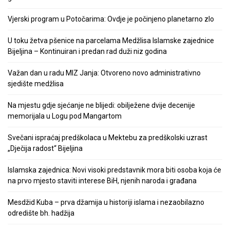
Vjerski program u Potočarima: Ovdje je počinjeno planetarno zlo
U toku žetva pšenice na parcelama Medžlisa Islamske zajednice
Bijeljina – Kontinuiran i predan rad duži niz godina
Važan dan u radu MIZ Janja: Otvoreno novo administrativno
sjedište medžlisa
Na mjestu gdje sjećanje ne blijedi: obilježene dvije decenije
memorijala u Logu pod Mangartom
Svečani ispraćaj predškolaca u Mektebu za predškolski uzrast
„Dječija radost“ Bijeljina
Islamska zajednica: Novi visoki predstavnik mora biti osoba koja će
na prvo mjesto staviti interese BiH, njenih naroda i građana
Mesdžid Kuba – prva džamija u historiji islama i nezaobilazno
odredište bh. hadžija