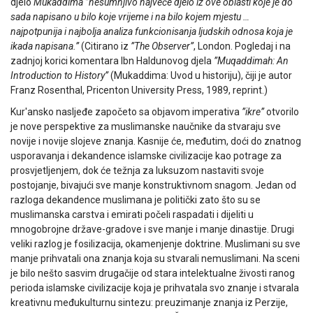
djelo
Mukaddima
”nesumnjivo najveće djelo iz ove oblasti koje je do
sada napisano u bilo koje vrijeme i na bilo kojem mjestu …
najpotpunija i najbolja analiza funkcionisanja ljudskih odnosa koja je
ikada napisana.”
(Citirano iz
”The Observer”
, London. Pogledaj i na
zadnjoj korici komentara Ibn Haldunovog djela
”Muqaddimah: An
Introduction to History”
(Mukaddima: Uvod u historiju), čiji je autor
Franz Rosenthal, Pricenton University Press, 1989, reprint.)
Kur'ansko nasljeđe započeto sa objavom imperativa
”ikre”
otvorilo
je nove perspektive za muslimanske naučnike da stvaraju sve
novije i novije slojeve znanja. Kasnije će, međutim, doći do znatnog
usporavanja i dekandence islamske civilizacije kao potrage za
prosvjetljenjem, dok će težnja za luksuzom nastaviti svoje
postojanje, bivajući sve manje konstruktivnom snagom. Jedan od
razloga dekandence muslimana je politički zato što su se
muslimanska carstva i emirati počeli raspadati i dijeliti u
mnogobrojne države-gradove i sve manje i manje dinastije. Drugi
veliki razlog je fosilizacija, okamenjenje doktrine. Muslimani su sve
manje prihvatali ona znanja koja su stvarali nemuslimani. Na sceni
je bilo nešto sasvim drugačije od stara intelektualne živosti ranog
perioda islamske civilizacije koja je prihvatala svo znanje i stvarala
kreativnu međukulturnu sintezu: preuzimanje znanja iz Perzije,