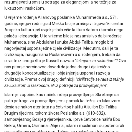
razumijevati u smislu potrage za elegancijom, a ne težnje za
luksuzom i raskošom.
U vrijeme rođenja Allahovog poslanika Muhammeda a.s., 571.
godine, njegov rodni grad Mekka bio je prašnjavi trgovački centar.
Arapska kultura još uvijek je bila više kultura šatora i kamila nego
palača i elegancije. U to vrijeme bilo je nezamislivo da bi rođenje
Muhameda, sina Abdulaha i unuka Abdul-Taliba, moglo biti
nagovještaj uspona jedne cijele civilizacije. Međutim, da li je ta
civilizacija, inaugurirana Poslanikovim a.s. rođenjem, trebala da
izraste iz onoga što je Russell nazvao
”težnjom za raskošom”
? Ovo
nas pitanje neminovno dovodi do jedne druge i djelimično
drugačije konceptualizacije i objašnjenja uspona i razvoja
civilizacije. Prema ovoj drugoj definiciji
”civilizacija se rađa iz težnje
za luksuzom ili raskošom, ali iz potrage za prosvjetljenjem”
.
Islam je započeo kao načelo i ideja prosvjetljenja. Skretanje sa
puta potrage za prosvjetljenjem i pomak ka težnji za luksuzom
desio se nakon atentata na četvrtog halifu Aliju ibn Ebi Taliba.
Drugim riječima, tokom života Poslanika a.s. (610-632),
samosvjesnog Božijeg vjerovjesnika, i prve četvorice halifa Ebu
Bekra, Omera, Osmana i Alije r.a., islam i muslimani su potencirali
prosvjetljenje i egalitarizam. Težnja za raskošom i luksuzom je