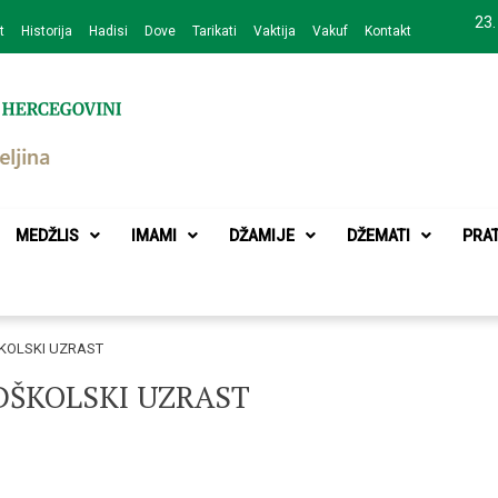
23.
t
Historija
Hadisi
Dove
Tarikati
Vaktija
Vakuf
Kontakt
zajednice Bijeljina
MEDŽLIS
IMAMI
DŽAMIJE
DŽEMATI
PRA
ŠKOLSKI UZRAST
EDŠKOLSKI UZRAST