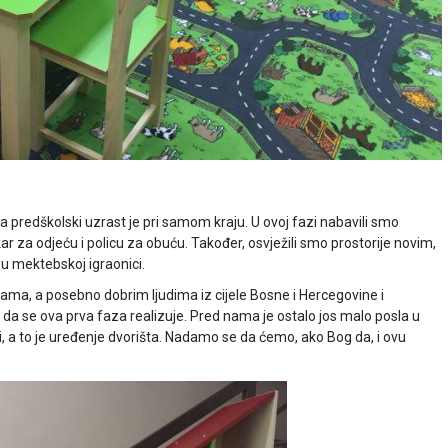
predškolski uzrast je pri samom kraju. U ovoj fazi nabavili smo
plakar za odjeću i policu za obuću. Također, osvježili smo prostorije novim,
 u mektebskoj igraonici.
ama, a posebno dobrim ljudima iz cijele Bosne i Hercegovine i
da se ova prva faza realizuje. Pred nama je ostalo jos malo posla u
i, a to je uređenje dvorišta. Nadamo se da ćemo, ako Bog da, i ovu