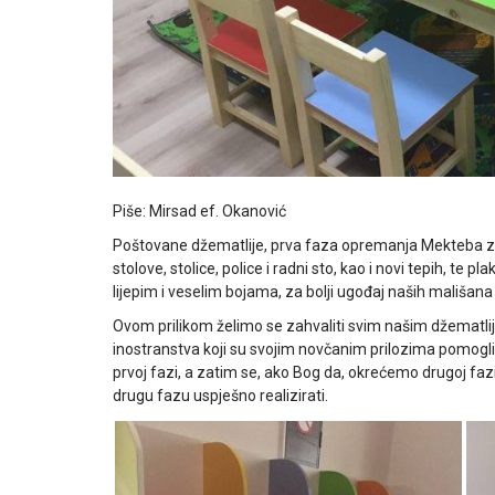
Piše: Mirsad ef. Okanović
Poštovane džematlije, prva faza opremanja Mekteba za 
stolove, stolice, police i radni sto, kao i novi tepih, te 
lijepim i veselim bojama, za bolji ugođaj naših mališana
Ovom prilikom želimo se zahvaliti svim našim džematlij
inostranstva koji su svojim novčanim prilozima pomogli 
prvoj fazi, a zatim se, ako Bog da, okrećemo drugoj faz
drugu fazu uspješno realizirati.