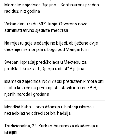
Islamske zajednice Bijeljina – Kontinuiran i predan
rad duži niz godina
Važan dan u radu MIZ Janja: Otvoreno novo
administrativno sjedište medžlisa
Na mjestu gdje sjećanje ne blijedi: obilježene dvije
decenije memorijala u Logu pod Mangartom
Svečani ispraćaj predškolaca u Mektebu za
predškolski uzrast „Dječija radost“ Bijeljina
Islamska zajednica: Novi visoki predstavnik mora biti
osoba koja će na prvo mjesto staviti interese BiH,
njenih naroda i građana
Mesdžid Kuba – prva džamija u historiji islama i
nezaobilazno odredište bh. hadžija
Tradicionalna, 23. Kurban-bajramska akademija u
Bijeljini