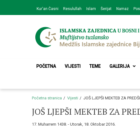
Skip
Skip
Kur'an Časni
Resulullah
Islam
Šerijat
Namaz
Pos
to
to
navigation
content
Medžlis Islamske 
Službena web prezentacija
POČETNA
VIJESTI
TEME
GALERIJA
Početna stranica
Vijesti
JOŠ LJEPŠI MEKTEB ZA PRED
JOŠ LJEPŠI MEKTEB ZA PR
17. Muharrem 1438. - Utorak, 18. Oktobar 2016.