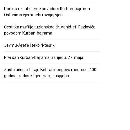
Poruka reisul-uleme povodom Kurban-bajrama:
Ostanimo vjerni sebi i svojoj vjeri
Čestitka muftije tuzlanskog dr. Vahid-ef. Fazlovića
povodom Kurban-bajrama
Jevmu-Arefe i tekbiri-tešrik
Prvi dan Kurban-bajrama u srijedu, 27. maja
Zašto učenici biraju Behram-begovu medresu: 400
godina tradicije i generacije uspjeha