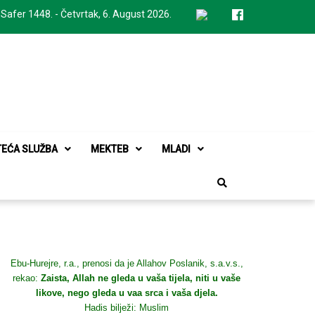
 Safer 1448. - Četvrtak, 6. August 2026.
TEĆA SLUŽBA
MEKTEB
MLADI
Ebu-Hurejre, r.a., prenosi da je Allahov Poslanik, s.a.v.s.,
rekao:
Zaista, Allah ne gleda u vaša tijela, niti u vaše
likove, nego gleda u vaa srca i vaša djela.
Hadis bilježi: Muslim