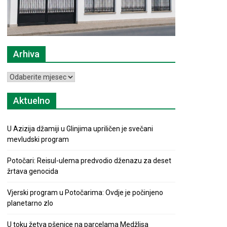
Arhiva
Arhiva
Aktuelno
U Azizija džamiji u Glinjima upriličen je svečani
mevludski program
Potočari: Reisul-ulema predvodio dženazu za deset
žrtava genocida
Vjerski program u Potočarima: Ovdje je počinjeno
planetarno zlo
U toku žetva pšenice na parcelama Medžlisa