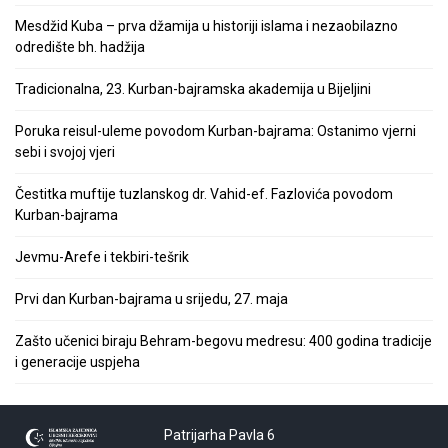
Mesdžid Kuba – prva džamija u historiji islama i nezaobilazno
odredište bh. hadžija
Tradicionalna, 23. Kurban-bajramska akademija u Bijeljini
Poruka reisul-uleme povodom Kurban-bajrama: Ostanimo vjerni
sebi i svojoj vjeri
Čestitka muftije tuzlanskog dr. Vahid-ef. Fazlovića povodom
Kurban-bajrama
Jevmu-Arefe i tekbiri-tešrik
Prvi dan Kurban-bajrama u srijedu, 27. maja
Zašto učenici biraju Behram-begovu medresu: 400 godina tradicije
i generacije uspjeha
Patrijarha Pavla 6