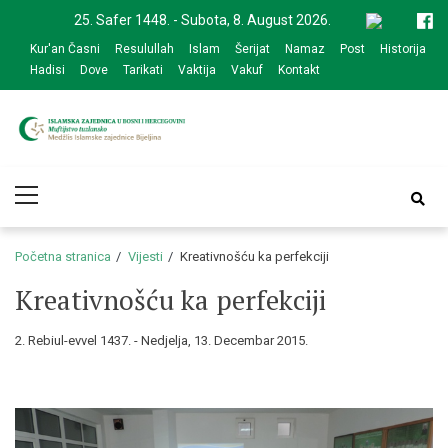
Skip
Skip
25. Safer 1448. - Subota, 8. August 2026.
to
to
Kur'an Časni
Resulullah
Islam
Šerijat
Namaz
Post
Historija
navigation
content
Hadisi
Dove
Tarikati
Vaktija
Vakuf
Kontakt
Medžlis Islamske
Službena web prezentacija
Primary
zajednice Bijeljina
Menu
Početna stranica
Vijesti
Kreativnošću ka perfekciji
Kreativnošću ka perfekciji
2. Rebiul-evvel 1437. - Nedjelja, 13. Decembar 2015.