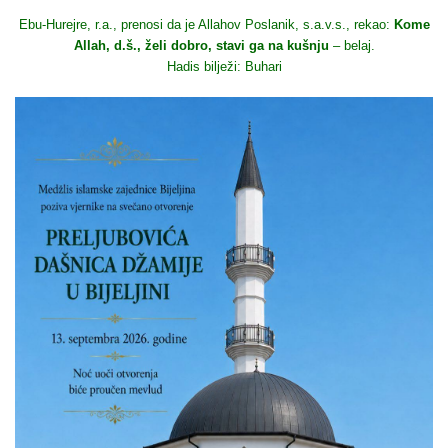
Ebu-Hurejre, r.a., prenosi da je Allahov Poslanik, s.a.v.s., rekao:
Kome
Allah, d.š., želi dobro, stavi ga na kušnju
– belaj.
Hadis bilježi: Buhari