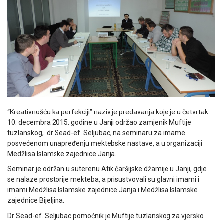
“Kreativnošću ka perfekciji” naziv je predavanja koje je u četvrtak
10. decembra 2015. godine u Janji održao zamjenik Muftije
tuzlanskog, dr Sead-ef. Seljubac, na seminaru za imame
posvećenom unapređenju mektebske nastave, a u organizaciji
Medžlisa Islamske zajednice Janja.
Seminar je održan u suterenu Atik čaršijske džamije u Janji, gdje
se nalaze prostorije mekteba, a prisustvovali su glavni imami i
imami Medžlisa Islamske zajednice Janja i Medžlisa Islamske
zajednice Bijeljina.
Dr Sead-ef. Seljubac pomoćnik je Muftije tuzlanskog za vjersko