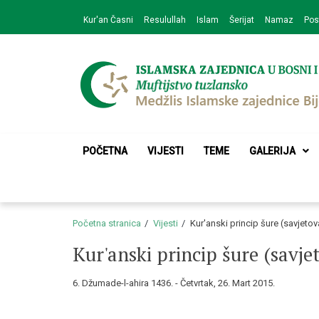
Skip
Skip
Kur'an Časni
Resulullah
Islam
Šerijat
Namaz
Pos
to
to
navigation
content
Medžlis Islamske 
Službena web prezentacija
POČETNA
VIJESTI
TEME
GALERIJA
Početna stranica
Vijesti
Kur'anski princip šure (savjeto
Kur'anski princip šure (savj
6. Džumade-l-ahira 1436. - Četvrtak, 26. Mart 2015.