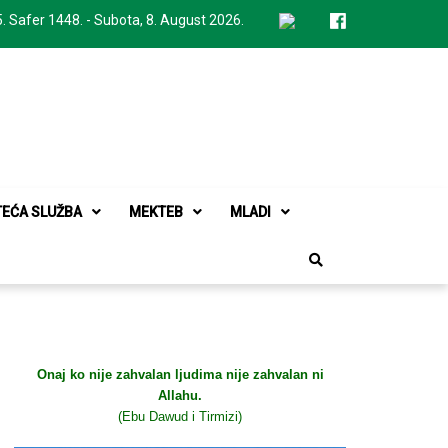
. Safer 1448. - Subota, 8. August 2026.
TEĆA SLUŽBA
MEKTEB
MLADI
Onaj ko nije zahvalan ljudima nije zahvalan ni
Allahu.
(Ebu Dawud i Tirmizi)