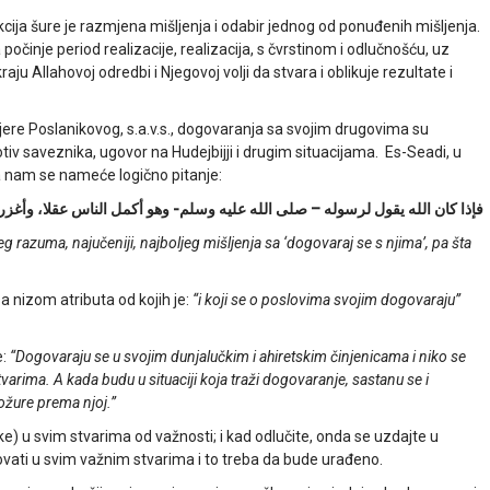
kcija šure je razmjena mišljenja i odabir jednog od ponuđenih mišljenja.
činje period realizacije, realizacija, s čvrstinom i odlučnošću, uz
aju Allahovoj odredbi i Njegovoj volji da stvara i oblikuje rezultate i
jere Poslanikovog, s.a.v.s., dogovaranja sa svojim drugovima su
tiv saveznika, ugovor na Hudejbijji i drugim situacijama. Es-Seadi, u
 nam se nameće logično pitanje:
فإذا كان الله يقول لرسوله – صلى الله عليه وسلم- وهو أكمل الناس عقلا، وأغزر
g razuma, najučeniji, najboljeg mišljenja sa ‘dogovaraj se s njima’, pa šta
 sa nizom atributa od kojih je:
“i koji se o poslovima svojim dogovaraju”
e:
“Dogovaraju se u svojim dunjalučkim i ahiretskim činjenicama i niko se
arima. A kada budu u situaciji koja traži dogovaranje, sastanu se i
požure prema njoj.”
ike) u svim stvarima od važnosti; i kad odlučite, onda se uzdajte u
vati u svim važnim stvarima i to treba da bude urađeno.