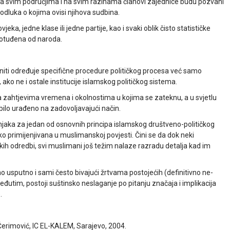
 na svim područjima i na svim razinama članovi zajednice budu pozvani
 odluka o kojima ovisi njihova sudbina.
ka, jedne klase ili jedne partije, kao i svaki oblik čisto statističke
e otuđena od naroda.
e niti određuje specifične procedure političkog procesa već samo
ako ne i ostale institucije islamskog političkog sistema.
 zahtjevima vremena i okolnostima u kojima se zateknu, a u svjetlu
 bilo urađeno na zadovoljavajući način.
njaka za jedan od osnovnih principa islamskog društveno-političkog
jetko primijenjivana u muslimanskoj povjesti. Čini se da dok neki
kih odredbi, svi muslimani još težim nalaze razradu detalja kad im
amo usputno i sami često bivajući žrtvama postojećih (definitivno ne-
eđutim, postoji suštinsko neslaganje po pitanju značaja i implikacija
.
Ćerimović, IC EL-KALEM, Sarajevo, 2004.