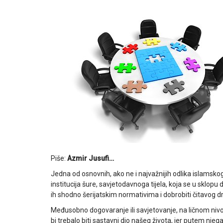
Piše:
Azmir Jusufi…
Jedna od osnovnih, ako ne i najvažnijih odlika islamsk
institucija šure, savjetodavnoga tijela, koja se u sklopu 
ih shodno šerijatskim normativima i dobrobiti čitavog d
Međusobno dogovaranje ili savjetovanje, na ličnom nivou
bi trebalo biti sastavni dio našeg života, jer putem njeg