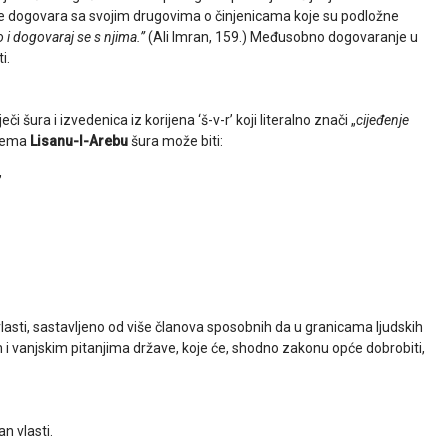
a se dogovara sa svojim drugovima o činjenicama koje su podložne
 i dogovaraj se s njima.”
(Ali Imran, 159.) Međusobno dogovaranje u
i.
šura i izvedenica iz korijena ‘š-v-r’ koji literalno znači „
cijeđenje
prema
Lisanu-l-Arebu
šura može biti:
,
vlasti, sastavljeno od više članova sposobnih da u granicama ljudskih
 i vanjskim pitanjima države, koje će, shodno zakonu opće dobrobiti,
n vlasti.