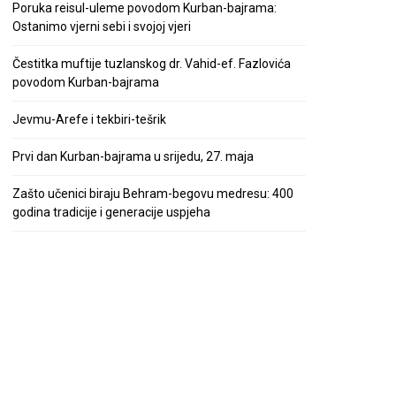
Poruka reisul-uleme povodom Kurban-bajrama:
Ostanimo vjerni sebi i svojoj vjeri
Čestitka muftije tuzlanskog dr. Vahid-ef. Fazlovića
povodom Kurban-bajrama
Jevmu-Arefe i tekbiri-tešrik
Prvi dan Kurban-bajrama u srijedu, 27. maja
Zašto učenici biraju Behram-begovu medresu: 400
godina tradicije i generacije uspjeha