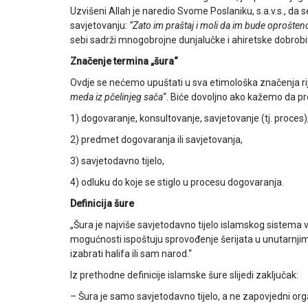
Uzvišeni Allah je naredio Svome Poslaniku, s.a.v.s., d
savjetovanju:
“Zato im praštaj i moli da im bude oprošteno
sebi sadrži mnogobrojne dunjalučke i ahiretske dobrobit
Značenje termina „šura“
Ovdje se nećemo upuštati u sva etimološka značenja riječi 
meda iz pčelinjeg sača
“. Biće dovoljno ako kažemo da 
1) dogovaranje, konsultovanje, savjetovanje (tj. proces)
2) predmet dogovaranja ili savjetovanja,
3) savjetodavno tijelo,
4) odluku do koje se stiglo u procesu dogovaranja.
Definicija šure
„Šura je najviše savjetodavno tijelo islamskog sistema 
mogućnosti ispoštuju sprovođenje šerijata u unutarnjim
izabrati halifa ili sam narod.“
Iz prethodne definicije islamske šure slijedi zaključak:
– Šura je samo savjetodavno tijelo, a ne zapovjedni orga