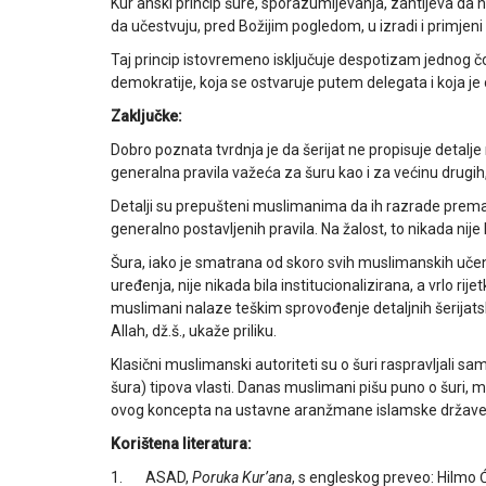
Kur'anski princip šure, sporazumijevanja, zahtijeva da
da učestvuju, pred Božijim pogledom, u izradi i primjeni
Taj princip istovremeno isključuje despotizam jednog čovje
demokratije, koja se ostvaruje putem delegata i koja j
Zaključke:
Dobro poznata tvrdnja je da šerijat ne propisuje detalj
generalna pravila važeća za šuru kao i za većinu drugih, 
Detalji su prepušteni muslimanima da ih razrade prema
generalno postavljenih pravila. Na žalost, to nikada nije
Šura, iako je smatrana od skoro svih muslimanskih uče
uređenja, nije nikada bila institucionalizirana, a vrlo ri
muslimani nalaze teškim sprovođenje detaljnih šerijats
Allah, dž.š., ukaže priliku.
Klasični muslimanski autoriteti su o šuri raspravljali s
šura) tipova vlasti. Danas muslimani pišu puno o šuri, m
ovog koncepta na ustavne aranžmane islamske države
Korištena literatura:
1. ASAD,
Poruka Kur’ana
, s engleskog preveo: Hilmo 