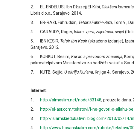
2. EL-ENDELUSI, Ibn Džuzejj El-Kilbi,
Olakšani komenta
Libris d.o.o., Sarajevo, 2014.
3. ER-RAZI, Fahruddin,
Tefsiru Fahri-r-Razi
, Tom 9., Dar
4. GARAUDY, Roger,
Islam: vjera, zajednica, svijet
(Reli
5. IBN KESIR,
Tefsir Ibn Kesir
(skraćeno izdanje), Izab
Sarajevo, 2012.
6. KORKUT, Besim,
Kur'an s prevodom značenja
, Komp
pokroviteljstvom Ministarstva za hadždž i vakuf u Saudij
7. KUTB, Sejjid,
U okrilju Kur'ana
, Knjiga 4., Sarajevo, 
Internet:
1.
http://almoslim.net/node/83148
, preuzeto dana: 
2.
http://el-asr.com/tekstovi/i-ne-govori-o-allahu-b
3.
http://islamskiedukativni.blog.com/2013/02/14/in
4.
http://www.bosanskialim.com/rubrike/tekstovi/