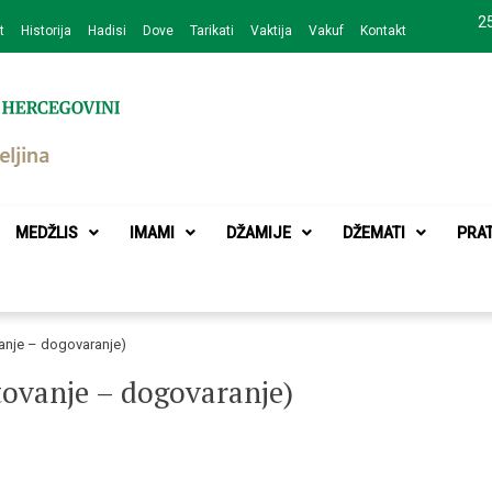
25
t
Historija
Hadisi
Dove
Tarikati
Vaktija
Vakuf
Kontakt
zajednice Bijeljina
MEDŽLIS
IMAMI
DŽAMIJE
DŽEMATI
PRA
vanje – dogovaranje)
etovanje – dogovaranje)