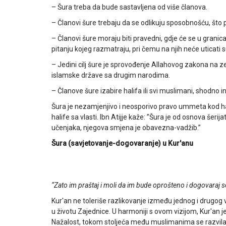
– Šura treba da bude sastavljena od više članova.
– Članovi šure trebaju da se odlikuju sposobnošću, što
– Članovi šure moraju biti pravedni, gdje će se u granicam
pitanju kojeg razmatraju, pri čemu na njih neće uticati subj
– Jedini cilj šure je sprovođenje Allahovog zakona na z
islamske države sa drugim narodima.
– Članove šure izabire halifa ili svi muslimani, shodno 
Šura je nezamjenjivo i neosporivo pravo ummeta kod hali
halife sa vlasti. Ibn Atijje kaže: ”Šura je od osnova šerija
učenjaka, njegova smjena je obavezna-vadžib.”
Šura (savjetovanje-dogovaranje) u Kur'anu
“Zato im praštaj i moli da im bude oprošteno i dogovaraj s
Kur'an ne toleriše razlikovanje između jednog i drugog 
u životu Zajednice. U harmoniji s ovom vizijom, Kur'an 
Nažalost, tokom stoljeća među muslimanima se razvila 