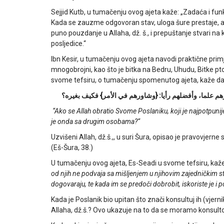
Sejjid Kutb, u tumačenju ovog ajeta kaže: „Zadaća i fun
Kada se zauzme odgovoran stav, uloga šure prestaje, a po
puno pouzdanje u Allaha, dž. š., i prepuštanje stvari na kr
posljedice.“
Ibn Kesir, u tumačenju ovog ajeta navodi praktične prim
mnogobrojni, kao što je bitka na Bedru, Uhudu, Bitke pto
svome tefsiru, o tumačenju spomenutog ajeta, kaže da
هم علما، وأفضلهم رأيا: {وشاورهم في الأمر} فكيف بغيره؟
“Ako se Allah obratio Svome Poslaniku, koji je najpotpunije
je onda sa drugim osobama?“
Uzvišeni Allah, dž.š.,, u suri Šura, opisao je pravovjerne
(Eš-Šura, 38.)
U tumačenju ovog ajeta, Es-Seadi u svome tefsiru, kaž
od njih ne podvaja sa mišljenjem u njihovim zajedničkim stv
dogovaraju, te kada im se predoči dobrobit, iskoriste je i 
Kada je Poslanik bio upitan što znači konsultuj ih (vjern
Allaha, dž.š.? Ovo ukazuje na to da se moramo konsulto