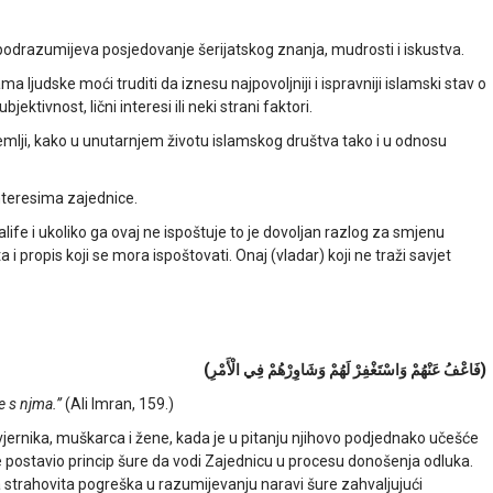
 podrazumijeva posjedovanje šerijatskog znanja, mudrosti i iskustva.
a ljudske moći truditi da iznesu najpovoljniji i ispravniji islamski stav o
ektivnost, lični interesi ili neki strani faktori.
emlji, kako u unutarnjem životu islamskog društva tako i u odnosu
interesima zajednice.
fe i ukoliko ga ovaj ne ispoštuje to je dovoljan razlog za smjenu
ta i propis koji se mora ispoštovati. Onaj (vladar) koji ne traži savjet
(
فَاعْفُ عَنْهُمْ وَاسْتَغْفِرْ لَهُمْ وَشَاوِرْهُمْ فِي الْأَمْرِ
)
e s njma.”
(Ali Imran, 159.)
vjernika, muškarca i žene, kada je u pitanju njihovo podjednako učešće
je postavio princip šure da vodi Zajednicu u procesu donošenja odluka.
strahovita pogreška u razumijevanju naravi šure zahvaljujući