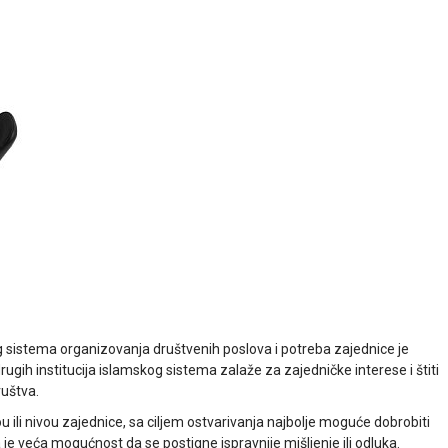
og sistema organizovanja društvenih poslova i potreba zajednice je
drugih institucija islamskog sistema zalaže za zajedničke interese i štiti
ruštva.
 ili nivou zajednice, sa ciljem ostvarivanja najbolje moguće dobrobiti
a je veća mogućnost da se postigne ispravnije mišljenje ili odluka.