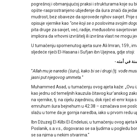
pogrešnoj i obmanjujućoj praksi i strukturama koje su 
opšte-rasprostranjeno ubjeđenje da šura znači da jedan č
mudrost, bez obaveze da sprovede njihov savjet. Prije sv
opisuje vjernike kao
“one koji se o poslovima svojim do
pita druge za savjet, već, radije, međusobno savjetovan
implicira da vrhovni izvršitelj ili izvršna vlast ne mogu
U tumačenju spomenutog ajeta sure Ali Imran, 159., im
sljedeće riječi El-Hasana i Sufjan ibn Ujejnea, gdje stoji:
نة في أمته٠
”
Allah
mu je naredio (šuru), kako bi se i drugi (tj. vođe mus
jasni put njegovog ummeta.
”
Muhammed Asad, u tumačenju ovog ajeta kaže: „Ovu izrič
kao jednu od temeljnih kauzula čitavog kur'anskog zak
na vjernike, tj. na cijelu zajednicu, dok riječ el-emr koja
emruhum šura bejnehum u 42:38 – označava sve poslove 
slažu u tome da je gornja naredba, iako u prvom redu 
Ibn Džuzejj El-Kilbi El-Endelusi, u tumačenju ovog ajet
Poslanik, s.a.v.s., dogovarao se sa ljudima u pogledu borb
se sa njima u nekim stvarima.“