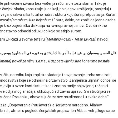
bile prihvaćene izvana bez vođenja računa o etosu islama. Tako je
ovjek, vladar, konsultuje ljude koji, po njegovu mišljenju, posjeduju
ega, ovakva slika totalno ruši strukturu koju šura pretpostavlja. Kur'an
govaraju (emruhum šura bejenhum).”
Šura, dakle, ne znači da jedna osoba
je kroz zajedničku diskusiju na ravnopravnoj osnovi. Ovo direktno
 jednostavno odbaciti odluku do koje se stiglo šurom.
am Er-Razi u svome tefsiru (
Mefatihu-l-gajbi / Tefsir Er-Razi
)
navodi
قال الحسن وسفيان بن عيينة إنما أمر بذلك ليقتدى به غيره في المشاورة ويصيرس
limana) poveli za njim, s.a.v.s., u uspostavljanju šure i ona time postala
itu naredbu koja implicira vladanje i savjetovanje, treba smatrati
onodavstva koje se odnosi na državništvo. Zamjenica „njima“ odnosi se
 se javlja u ovom kontekstu – kao i znatno ranije objavljenoj rečenici
od javnog značaja, uključujući i državnu upravu. Svi stručnjaci se
upućena Poslaniku, obavezujuća za sve muslimane i u svako doba.“
a kaže: „Dogovaranje (mušavera) je šerijatom naređeno. Allahov
i i dr., ali ne i u pogledu šerijatskih propisa. Ibn Abbas veli: „Dogovarao