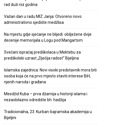
rad duži niz godina
Važan dan u radu MIZ Janja: Otvoreno novo
administrativno sjedište medžlisa
Na mjestu gdje sjećanje ne blijedi: obilježene dvije
decenije memorijala u Logu pod Mangartom
Svečani ispraćaj predškolaca u Mektebu za
predškolski uzrast „Dječija radost“ Bijeljina
Islamska zajednica: Novi visoki predstavnik mora biti
osoba koja će na prvo mjesto staviti interese BiH,
njenih naroda i građana
Mesdžid Kuba – prva džamija u historiji islama i
nezaobilazno odredište bh. hadžija
Tradicionalna, 23. Kurban-bajramska akademija u
Bijeljini