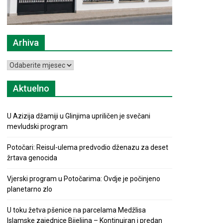
Arhiva
Arhiva
Aktuelno
U Azizija džamiji u Glinjima upriličen je svečani
mevludski program
Potočari: Reisul-ulema predvodio dženazu za deset
žrtava genocida
Vjerski program u Potočarima: Ovdje je počinjeno
planetarno zlo
U toku žetva pšenice na parcelama Medžlisa
Islamske zajednice Bijeljina – Kontinuiran i predan