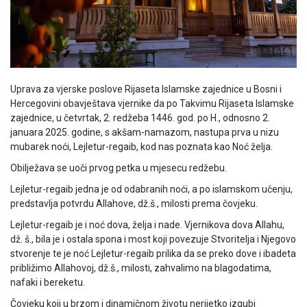
Uprava za vjerske poslove Rijaseta Islamske zajednice u Bosni i
Hercegovini obavještava vjernike da po Takvimu Rijaseta Islamske
zajednice, u četvrtak, 2. redžeba 1446. god. po H., odnosno 2.
januara 2025. godine, s akšam-namazom, nastupa prva u nizu
mubarek noći, Lejletur-regaib, kod nas poznata kao Noć želja.
Obilježava se uoči prvog petka u mjesecu redžebu.
Lejletur-regaib jedna je od odabranih noći, a po islamskom učenju,
predstavlja potvrdu Allahove, dž.š., milosti prema čovjeku.
Lejletur-regaib je i noć dova, želja i nade. Vjernikova dova Allahu,
dž. š., bila je i ostala spona i most koji povezuje Stvoritelja i Njegovo
stvorenje te je noć Lejletur-regaib prilika da se preko dove i ibadeta
približimo Allahovoj, dž.š., milosti, zahvalimo na blagodatima,
nafaki i bereketu.
Čovjeku koji u brzom i dinamičnom životu nerijetko izgubi