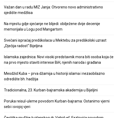
Važan dan u radu MIZ Janja: Otvoreno novo administrativno
sjedište medžlisa
Na mjestu gdje sjećanje ne blijedi: obilježene dvije decenije
memorijala u Logu pod Mangartom
Svečani ispraćaj predškolaca u Mektebu za predškolski uzrast
„Dječija radost“ Bijeljina
Islamska zajednica: Novi visoki predstavnik mora biti osoba koja će
na prvo mjesto staviti interese BiH, njenih naroda i građana
Mesdžid Kuba – prva džamija u historiji islama i nezaobilazno
odredište bh. hadžija
Tradicionalna, 23. Kurban-bajramska akademija u Bijeljini
Poruka reisul-uleme povodom Kurban-bajrama: Ostanimo vjerni
sebi i svojoj vjeri
Čestitka muftije tuzlanskog dr. Vahid-ef. Fazlovića povodom