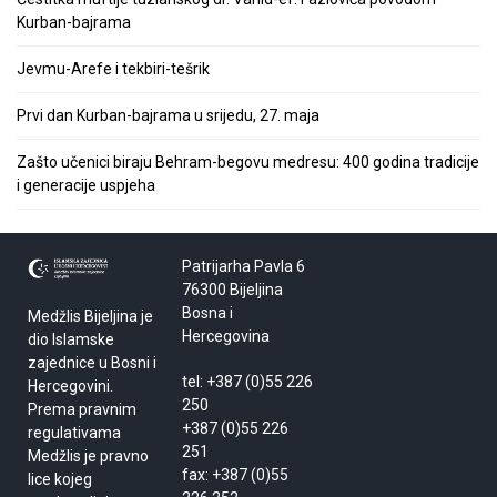
Kurban-bajrama
Jevmu-Arefe i tekbiri-tešrik
Prvi dan Kurban-bajrama u srijedu, 27. maja
Zašto učenici biraju Behram-begovu medresu: 400 godina tradicije
i generacije uspjeha
Patrijarha Pavla 6
76300 Bijeljina
Bosna i
Medžlis Bijeljina je
Hercegovina
dio Islamske
zajednice u Bosni i
tel: +387 (0)55 226
Hercegovini.
250
Prema pravnim
+387 (0)55 226
regulativama
251
Medžlis je pravno
fax: +387 (0)55
lice kojeg