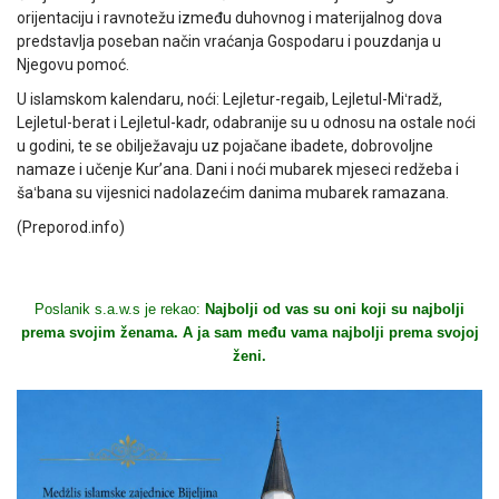
orijentaciju i ravnotežu između duhovnog i materijalnog dova
predstavlja poseban način vraćanja Gospodaru i pouzdanja u
Njegovu pomoć.
U islamskom kalendaru, noći: Lejletur-regaib, Lejletul-Miʻradž,
Lejletul-berat i Lejletul-kadr, odabranije su u odnosu na ostale noći
u godini, te se obilježavaju uz pojačane ibadete, dobrovoljne
namaze i učenje Kur’ana. Dani i noći mubarek mjeseci redžeba i
šaʻbana su vijesnici nadolazećim danima mubarek ramazana.
(Preporod.info)
Poslanik s.a.w.s je rekao:
Najbolji od vas su oni koji su najbolji
prema svojim ženama. A ja sam među vama najbolji prema svojoj
ženi.