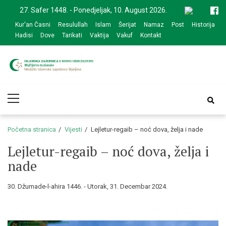
Skip
Skip
27. Safer 1448. - Ponedjeljak, 10. August 2026.
to
to
Kur'an Časni
Resulullah
Islam
Šerijat
Namaz
Post
Historija
navigation
content
Hadisi
Dove
Tarikati
Vaktija
Vakuf
Kontakt
Medžlis Islamske
Službena web prezentacija
Primary
zajednice Bijeljina
Menu
Početna stranica
Vijesti
Lejletur-regaib – noć dova, želja i nade
Lejletur-regaib – noć dova, želja i
nade
30. Džumade-l-ahira 1446. - Utorak, 31. Decembar 2024.