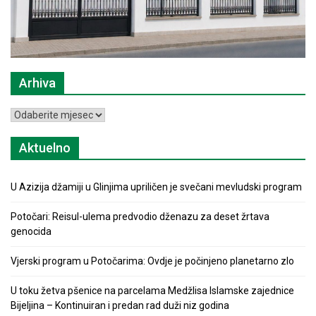
Arhiva
Arhiva
Aktuelno
U Azizija džamiji u Glinjima upriličen je svečani mevludski program
Potočari: Reisul-ulema predvodio dženazu za deset žrtava
genocida
Vjerski program u Potočarima: Ovdje je počinjeno planetarno zlo
U toku žetva pšenice na parcelama Medžlisa Islamske zajednice
Bijeljina – Kontinuiran i predan rad duži niz godina