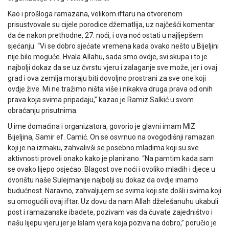
Kao i prošloga ramazana, velikom iftaru na otvorenom
prisustvovale su cijele porodice džematlija, uz najčešći komentar
da će nakon prethodne, 27. noći, i ova noć ostati u najljepšem
sjećanju. “Vi se dobro sjećate vremena kada ovako nešto u Bijeljini
nije bilo moguće. Hvala Allahu, sada smo ovdje, svi skupa i to je
najbolji dokaz da se uz čvrstu vjeru i zalaganje sve može, jer i ovaj
grad i ova zemlja moraju biti dovoljno prostrani za sve one koji
ovdje žive. Mi ne tražimo ništa više i nikakva druga prava od onih
prava koja svima pripadaju,” kazao je Ramiz Salkić u svom
obraćanju prisutnima.
U ime domaćina i organizatora, govorio je glavni imam MIZ
Bijeljina, Samir ef. Camić. On se osvrnuo na ovogodišnji ramazan
koji je na izmaku, zahvalivši se posebno mladima koji su sve
aktivnosti proveli onako kako je planirano. “Na pamtim kada sam
se ovako lijepo osjećao. Blagost ove noći i ovoliko mladih i djece u
dvorištu naše Sulejmanije najbolji su dokaz da ovdje imamo
budućnost. Naravno, zahvaljujem se svima koji ste došli i svima koji
su omogućili ovaj iftar. Uz dovu da nam Allah dželešanuhu ukabuli
post i ramazanske ibadete, pozivam vas da čuvate zajedništvo i
našu lijepu vjeru jer je Islam vjera koja poziva na dobro,” poručio je