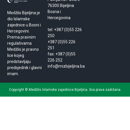
76300 Bijeljina
Bosna i
Medžlis Bijeljina je
Hercegovina
dio Islamske
zajednice u Bosni i
tel: +387 (0)55 226
Hercegovini.
250
Prema pravnim
+387 (0)55 226
regulativama
251
Medžlis je pravno
fax: +387 (0)55
lice kojeg
226 252
predstavljaju
info@mizbijeljina.ba
predsjednik i glavni
imam.
Copyright © Medžlis Islamske zajednice Bijeljina. Sva prava zadržana.