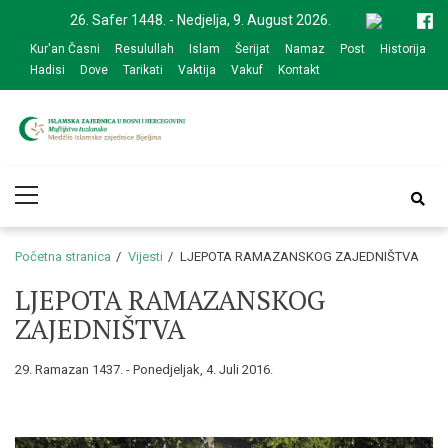
Skip
Skip
26. Safer 1448. - Nedjelja, 9. August 2026.
to
to
Kur'an Časni
Resulullah
Islam
Šerijat
Namaz
Post
Historija
navigation
content
Hadisi
Dove
Tarikati
Vaktija
Vakuf
Kontakt
Medžlis Islamske
Službena web prezentacija
Primary
zajednice Bijeljina
Menu
Početna stranica
Vijesti
LJEPOTA RAMAZANSKOG ZAJEDNIŠTVA
LJEPOTA RAMAZANSKOG
ZAJEDNIŠTVA
29. Ramazan 1437. - Ponedjeljak, 4. Juli 2016.