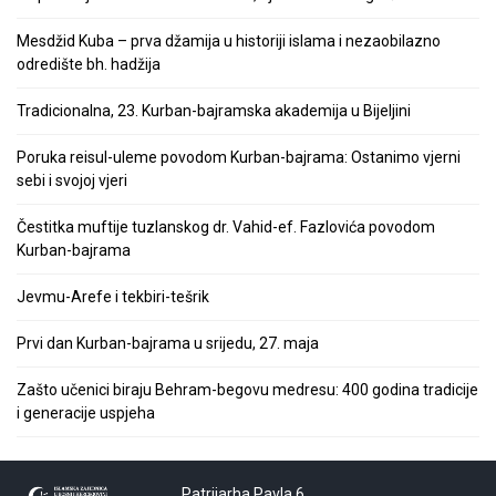
Mesdžid Kuba – prva džamija u historiji islama i nezaobilazno
odredište bh. hadžija
Tradicionalna, 23. Kurban-bajramska akademija u Bijeljini
Poruka reisul-uleme povodom Kurban-bajrama: Ostanimo vjerni
sebi i svojoj vjeri
Čestitka muftije tuzlanskog dr. Vahid-ef. Fazlovića povodom
Kurban-bajrama
Jevmu-Arefe i tekbiri-tešrik
Prvi dan Kurban-bajrama u srijedu, 27. maja
Zašto učenici biraju Behram-begovu medresu: 400 godina tradicije
i generacije uspjeha
Patrijarha Pavla 6