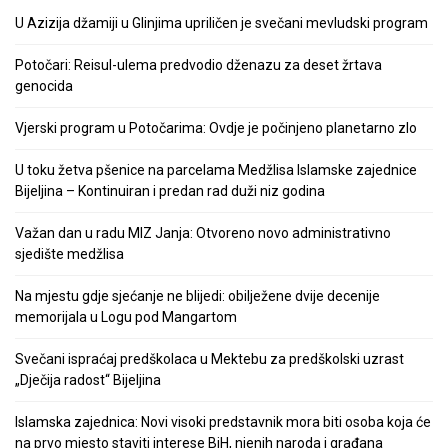
U Azizija džamiji u Glinjima upriličen je svečani mevludski program
Potočari: Reisul-ulema predvodio dženazu za deset žrtava
genocida
Vjerski program u Potočarima: Ovdje je počinjeno planetarno zlo
U toku žetva pšenice na parcelama Medžlisa Islamske zajednice
Bijeljina – Kontinuiran i predan rad duži niz godina
Važan dan u radu MIZ Janja: Otvoreno novo administrativno
sjedište medžlisa
Na mjestu gdje sjećanje ne blijedi: obilježene dvije decenije
memorijala u Logu pod Mangartom
Svečani ispraćaj predškolaca u Mektebu za predškolski uzrast
„Dječija radost“ Bijeljina
Islamska zajednica: Novi visoki predstavnik mora biti osoba koja će
na prvo mjesto staviti interese BiH, njenih naroda i građana