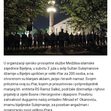
U organizaciji vjersko-prosvjetne službe Medžlisa islamske
zajednice Bijeljina, u subotu 3. jula u avliji Sultan Sulejmanove
džamije u Bijeljini upriličen je veliki iftar za 200 osoba, a na
otvorenom su klanjani akšam, jacija i teravih namaz. Svojim
prilozima ovaj su iftar, kojem je prisustvovao i potpredsjednik
manjeg bh. entiteta RS Ramiz Salkić, podržale džematlije i njihovi
prijatelji iz cijele Bosne i Hercegovine i dijaspore. Posebnu
zahvalnost dugujemo našoj omladini i Mirsad ef. Okanoviću,
imamu bijeljinske Sulejmanije, za poseban angažman i
organizaciju ovog velikog iftara.