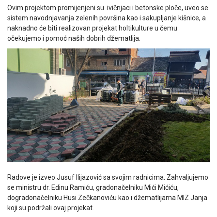
Ovim projektom promijenjeni su ivičnjaci i betonske ploče, uveo se
sistem navodnjavanja zelenih površina kao i sakupljanje kišnice, a
naknadno će biti realizovan projekat holtikulture u čemu
očekujemo i pomoć naših dobrih džematlija.
Radove je izveo Jusuf Ilijazović sa svojim radnicima. Zahvaljujemo
se ministru dr. Edinu Ramiću, gradonačelniku Mići Mićiću,
dogradonačelniku Husi Zečkanoviću kao i džematlijama MIZ Janja
koji su podržali ovaj projekat.