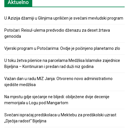
Aktuelno
U Azizija džamiji u Glinjima upriličen je svečani mevludski program
Potočari: Reisul-ulema predvodio dženazu za deset žrtava
genocida
Vjerski program u Potočarima: Ovdje je počinjeno planetarno zlo
U toku žetva pšenice na parcelama Medžlisa Islamske zajednice
Bijeljina – Kontinuiran i predan rad duži niz godina
Važan dan u radu MIZ Janja: Otvoreno novo administrativno
sjedište medžlisa
Na mjestu gdje sjećanje ne blijedi: obilježene dvije decenije
memorijala u Logu pod Mangartom
Svečani ispraćaj predškolaca u Mektebu za predškolski uzrast
„Dječija radost“ Bijeljina