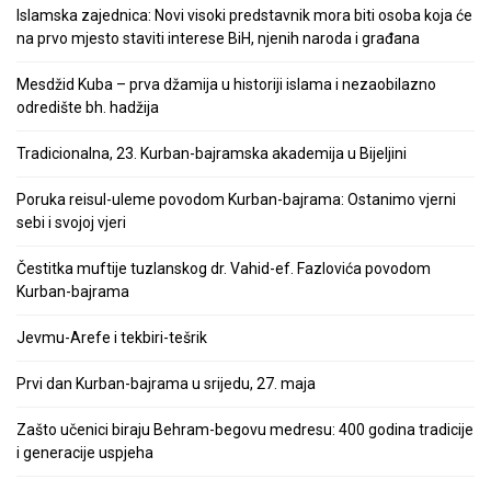
Islamska zajednica: Novi visoki predstavnik mora biti osoba koja će
na prvo mjesto staviti interese BiH, njenih naroda i građana
Mesdžid Kuba – prva džamija u historiji islama i nezaobilazno
odredište bh. hadžija
Tradicionalna, 23. Kurban-bajramska akademija u Bijeljini
Poruka reisul-uleme povodom Kurban-bajrama: Ostanimo vjerni
sebi i svojoj vjeri
Čestitka muftije tuzlanskog dr. Vahid-ef. Fazlovića povodom
Kurban-bajrama
Jevmu-Arefe i tekbiri-tešrik
Prvi dan Kurban-bajrama u srijedu, 27. maja
Zašto učenici biraju Behram-begovu medresu: 400 godina tradicije
i generacije uspjeha