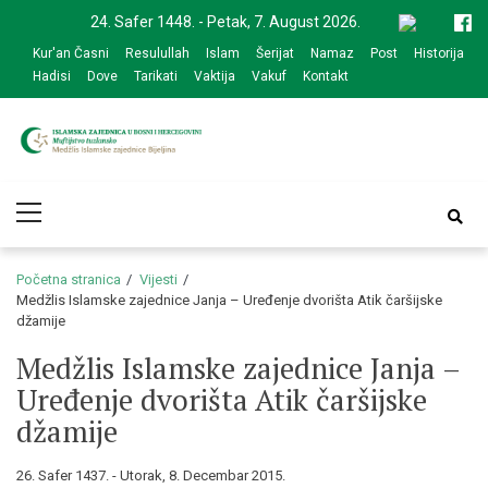
Skip
Skip
24. Safer 1448. - Petak, 7. August 2026.
to
to
Kur'an Časni
Resulullah
Islam
Šerijat
Namaz
Post
Historija
navigation
content
Hadisi
Dove
Tarikati
Vaktija
Vakuf
Kontakt
Medžlis Islamske
Službena web prezentacija
Primary
zajednice Bijeljina
Menu
Početna stranica
Vijesti
Medžlis Islamske zajednice Janja – Uređenje dvorišta Atik čaršijske
džamije
Medžlis Islamske zajednice Janja –
Uređenje dvorišta Atik čaršijske
džamije
26. Safer 1437. - Utorak, 8. Decembar 2015.