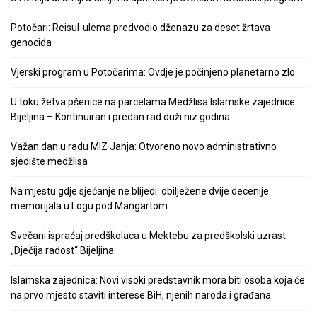
Potočari: Reisul-ulema predvodio dženazu za deset žrtava
genocida
Vjerski program u Potočarima: Ovdje je počinjeno planetarno zlo
U toku žetva pšenice na parcelama Medžlisa Islamske zajednice
Bijeljina – Kontinuiran i predan rad duži niz godina
Važan dan u radu MIZ Janja: Otvoreno novo administrativno
sjedište medžlisa
Na mjestu gdje sjećanje ne blijedi: obilježene dvije decenije
memorijala u Logu pod Mangartom
Svečani ispraćaj predškolaca u Mektebu za predškolski uzrast
„Dječija radost“ Bijeljina
Islamska zajednica: Novi visoki predstavnik mora biti osoba koja će
na prvo mjesto staviti interese BiH, njenih naroda i građana