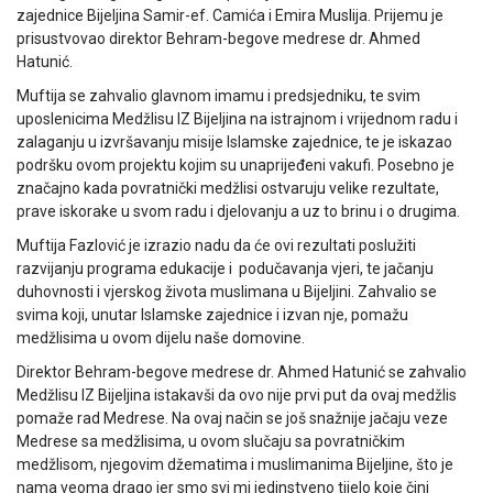
zajednice Bijeljina Samir-ef. Camića i Emira Muslija. Prijemu je
prisustvovao direktor Behram-begove medrese dr. Ahmed
Hatunić.
Muftija se zahvalio glavnom imamu i predsjedniku, te svim
uposlenicima Medžlisu IZ Bijeljina na istrajnom i vrijednom radu i
zalaganju u izvršavanju misije Islamske zajednice, te je iskazao
podršku ovom projektu kojim su unaprijeđeni vakufi. Posebno je
značajno kada povratnički medžlisi ostvaruju velike rezultate,
prave iskorake u svom radu i djelovanju a uz to brinu i o drugima.
Muftija Fazlović je izrazio nadu da će ovi rezultati poslužiti
razvijanju programa edukacije i podučavanja vjeri, te jačanju
duhovnosti i vjerskog života muslimana u Bijeljini. Zahvalio se
svima koji, unutar Islamske zajednice i izvan nje, pomažu
medžlisima u ovom dijelu naše domovine.
Direktor Behram-begove medrese dr. Ahmed Hatunić se zahvalio
Medžlisu IZ Bijeljina istakavši da ovo nije prvi put da ovaj medžlis
pomaže rad Medrese. Na ovaj način se još snažnije jačaju veze
Medrese sa medžlisima, u ovom slučaju sa povratničkim
medžlisom, njegovim džematima i muslimanima Bijeljine, što je
nama veoma drago jer smo svi mi jedinstveno tijelo koje čini