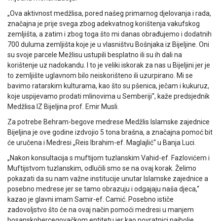
„Ova aktivnost medžlisa, pored našeg primarnog djelovanja i rada,
značajna je prije svega zbog adekvatnog korištenja vakufskog
zemljišta, a zatim i zbog toga što mi danas obrađujemo i dodatnih
700 duluma zemljišta koje je u vlasništvu Bošnjaka iz Bijeljine. Oni
su svoje parcele Mežlisu ustupili besplatno ili su ih dali na
korištenje uz nadokandu. I to je veliki iskorak za nas u Bijeljini jer je
to zemljište uglavnom bilo neiskorišteno ili uzurpirano. Mi se
bavimo ratarskim kulturama, kao što su pšenica, ječam i kukuruz,
koje uspijevamo prodati mlinovima u Semberiji“, kaže predsjednik
Medžlisa IZ Bijeljina prof. Emir Musli.
Za potrebe Behram-begove medrese Medžlis Islamske zajednice
Bijeljina je ove godine izdvojio 5 tona brašna, a značajna pomoć bit
će uručena i Medresi „Reis Ibrahim-ef. Maglajlić“ u Banja Luci.
„Nakon konsultacija s muftijom tuzlanskim Vahid-ef. Fazlovićem i
Muftijstvom tuzlanskim, odlučili smo se na ovaj korak. Želimo
pokazati da su nam važne institucije unutar Islamske zajednice a
posebno medrese jer se tamo obrazuju i odgajaju naša djeca,“
kazao je glavni imam Samir-ef. Camić. Posebno ističe
zadovoljstvo što će na ovaj način pomoći medresi u manjem
bosanskohercegovačkom entitetu jer kao povratnici najbolje