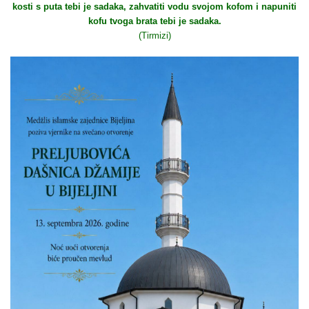
kosti s puta tebi je sadaka, zahvatiti vodu svojom kofom i napuniti
kofu tvoga brata tebi je sadaka.
(Tirmizi)