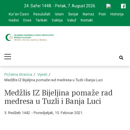
Skip
Skip
24. Safer 1448. - Petak, 7. August 2026.
to
to
Kur'an Časni
Resulullah
Islam
Šerijat
Namaz
Post
Historija
navigation
content
Hadisi
Dove
Tarikati
Vaktija
Vakuf
Kontakt
Medžlis Islamske
Službena web prezentacija
Primary
zajednice Bijeljina
Menu
Početna stranica
Vijesti
Medžlis IZ Bijeljina pomaže rad medresa u Tuzli i Banja Luci
Medžlis IZ Bijeljina pomaže rad
medresa u Tuzli i Banja Luci
3. Redžeb 1442. - Ponedjeljak, 15. Februar 2021.