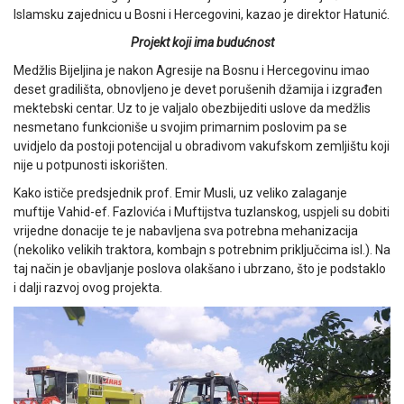
Islamsku zajednicu u Bosni i Hercegovini, kazao je direktor Hatunić.
Projekt koji ima budućnost
Medžlis Bijeljina je nakon Agresije na Bosnu i Hercegovinu imao
deset gradilišta, obnovljeno je devet porušenih džamija i izgrađen
mektebski centar. Uz to je valjalo obezbijediti uslove da medžlis
nesmetano funkcioniše u svojim primarnim poslovim pa se
uvidjelo da postoji potencijal u obradivom vakufskom zemljištu koji
nije u potpunosti iskorišten.
Kako ističe predsjednik prof. Emir Musli, uz veliko zalaganje
muftije Vahid-ef. Fazlovića i Muftijstva tuzlanskog, uspjeli su dobiti
vrijedne donacije te je nabavljena sva potrebna mehanizacija
(nekoliko velikih traktora, kombajn s potrebnim priključcima isl.). Na
taj način je obavljanje poslova olakšano i ubrzano, što je podstaklo
i dalji razvoj ovog projekta.