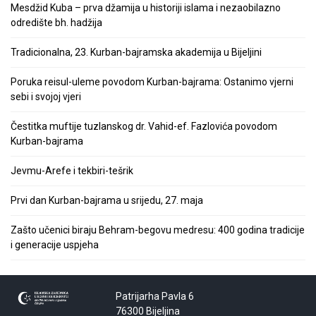
Mesdžid Kuba – prva džamija u historiji islama i nezaobilazno
odredište bh. hadžija
Tradicionalna, 23. Kurban-bajramska akademija u Bijeljini
Poruka reisul-uleme povodom Kurban-bajrama: Ostanimo vjerni
sebi i svojoj vjeri
Čestitka muftije tuzlanskog dr. Vahid-ef. Fazlovića povodom
Kurban-bajrama
Jevmu-Arefe i tekbiri-tešrik
Prvi dan Kurban-bajrama u srijedu, 27. maja
Zašto učenici biraju Behram-begovu medresu: 400 godina tradicije
i generacije uspjeha
Patrijarha Pavla 6
76300 Bijeljina