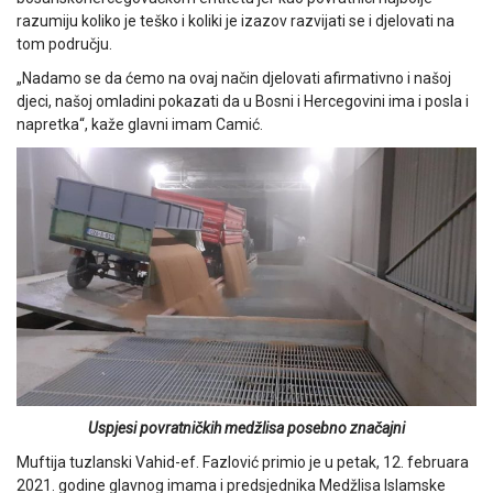
razumiju koliko je teško i koliki je izazov razvijati se i djelovati na
tom području.
„Nadamo se da ćemo na ovaj način djelovati afirmativno i našoj
djeci, našoj omladini pokazati da u Bosni i Hercegovini ima i posla i
napretka“, kaže glavni imam Camić.
Uspjesi povratničkih medžlisa posebno značajni
Muftija tuzlanski Vahid-ef. Fazlović primio je u petak, 12. februara
2021. godine glavnog imama i predsjednika Medžlisa Islamske