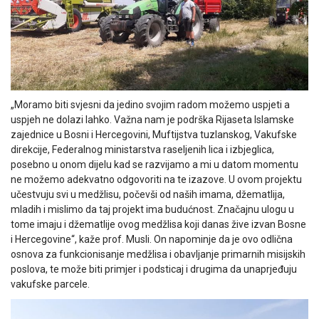
„Moramo biti svjesni da jedino svojim radom možemo uspjeti a
uspjeh ne dolazi lahko. Važna nam je podrška Rijaseta Islamske
zajednice u Bosni i Hercegovini, Muftijstva tuzlanskog, Vakufske
direkcije, Federalnog ministarstva raseljenih lica i izbjeglica,
posebno u onom dijelu kad se razvijamo a mi u datom momentu
ne možemo adekvatno odgovoriti na te izazove. U ovom projektu
učestvuju svi u medžlisu, počevši od naših imama, džematlija,
mladih i mislimo da taj projekt ima budućnost. Značajnu ulogu u
tome imaju i džematlije ovog medžlisa koji danas žive izvan Bosne
i Hercegovine“, kaže prof. Musli. On napominje da je ovo odlična
osnova za funkcionisanje medžlisa i obavljanje primarnih misijskih
poslova, te može biti primjer i podsticaj i drugima da unaprjeđuju
vakufske parcele.