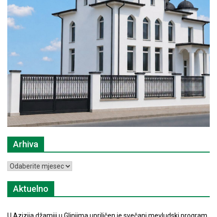
Arhiva
Arhiva
Aktuelno
U Azizija džamiji u Glinjima upriličen je svečani mevludski program