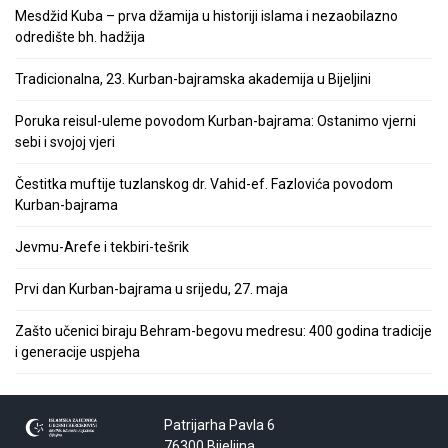
Mesdžid Kuba – prva džamija u historiji islama i nezaobilazno
odredište bh. hadžija
Tradicionalna, 23. Kurban-bajramska akademija u Bijeljini
Poruka reisul-uleme povodom Kurban-bajrama: Ostanimo vjerni
sebi i svojoj vjeri
Čestitka muftije tuzlanskog dr. Vahid-ef. Fazlovića povodom
Kurban-bajrama
Jevmu-Arefe i tekbiri-tešrik
Prvi dan Kurban-bajrama u srijedu, 27. maja
Zašto učenici biraju Behram-begovu medresu: 400 godina tradicije
i generacije uspjeha
Patrijarha Pavla 6
76300 Bijeljina