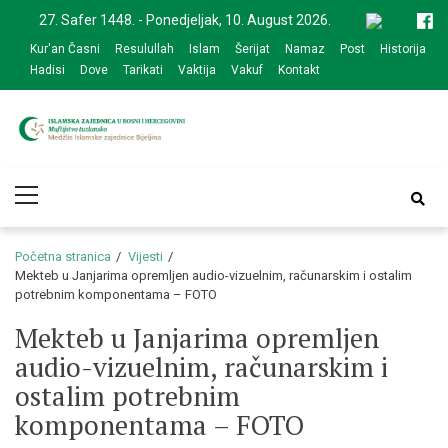
Skip
Skip
27. Safer 1448. - Ponedjeljak, 10. August 2026.
to
to
Kur'an Časni
Resulullah
Islam
Šerijat
Namaz
Post
Historija
navigation
content
Hadisi
Dove
Tarikati
Vaktija
Vakuf
Kontakt
Medžlis Islamske
Službena web prezentacija
Primary
zajednice Bijeljina
Menu
Početna stranica
Vijesti
Mekteb u Janjarima opremljen audio-vizuelnim, računarskim i ostalim
potrebnim komponentama – FOTO
Mekteb u Janjarima opremljen
audio-vizuelnim, računarskim i
ostalim potrebnim
komponentama – FOTO