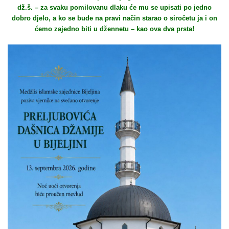
dž.š. – za svaku pomilovanu dlaku će mu se upisati po jedno
dobro djelo, a ko se bude na pravi način starao o siročetu ja i on
ćemo zajedno biti u džennetu – kao ova dva prsta!