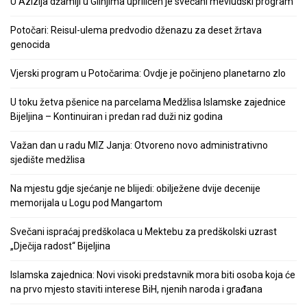
U Azizija džamiji u Glinjima upriličen je svečani mevludski program
Potočari: Reisul-ulema predvodio dženazu za deset žrtava
genocida
Vjerski program u Potočarima: Ovdje je počinjeno planetarno zlo
U toku žetva pšenice na parcelama Medžlisa Islamske zajednice
Bijeljina – Kontinuiran i predan rad duži niz godina
Važan dan u radu MIZ Janja: Otvoreno novo administrativno
sjedište medžlisa
Na mjestu gdje sjećanje ne blijedi: obilježene dvije decenije
memorijala u Logu pod Mangartom
Svečani ispraćaj predškolaca u Mektebu za predškolski uzrast
„Dječija radost“ Bijeljina
Islamska zajednica: Novi visoki predstavnik mora biti osoba koja će
na prvo mjesto staviti interese BiH, njenih naroda i građana