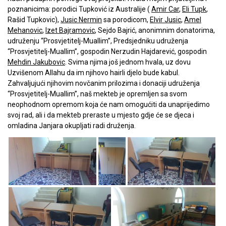
poznanicima: porodici Tupković iz Australije (
Amir Car
,
Eli Tupk
,
Rašid Tupkovic),
Jusic Nermin
sa porodicom,
Elvir Jusic
,
Amel
Mehanovic
,
Izet Bajramovic
, Sejdo Bajrić, anonimnim donatorima,
udruženju “Prosvjetitelj-Muallim”, Predsjedniku ud
ruženja
“Prosvjetitelj-Muallim”, gospodin Nerzudin Hajdarević, gospodin
Mehdin Jakubovic
. Svima njima još jednom hvala, uz dovu
Uzvišenom Allahu da im njihovo hairli djelo bude kabul.
Zahvaljujući njihovim novčanim prilozima i donaciji udruženja
“Prosvjetitelj-Muallim”, naš mekteb je opremljen sa svom
neophodnom opremom koja će nam omogućiti da unaprijedimo
svoj rad, ali i da mekteb preraste u mjesto gdje će se djeca i
omladina Janjara okupljati radi druženja.