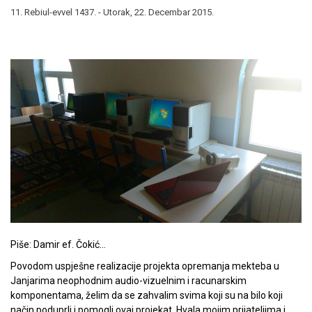
11. Rebiul-evvel 1437. - Utorak, 22. Decembar 2015.
Piše: Damir ef. Čokić…
Povodom uspješne realizacije projekta opremanja mekteba u
Janjarima neophodnim audio-vizuelnim i racunarskim
komponentama, želim da se zahvalim svima koji su na bilo koji
način poduprli i pomogli ovaj projekat. Hvala mojim prijateljima i