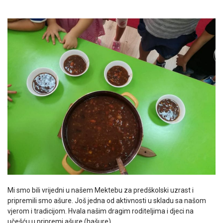
Mi smo bili vrijedni u našem Mektebu za predškolski uzrast i
pripremili smo ašure. Još jedna od aktivnosti u skladu sa našom
vjerom i tradicijom. Hvala našim dragim roditeljima i djeci na
učešću u pripremi ašure (hašure).