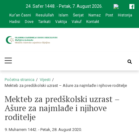
Skip
Skip
24. Safer 1448. - Petak, 7. August 2026.
to
to
Kur'an Časni
Resulullah
Islam
Šerijat
Namaz
Post
Historija
navigation
content
Hadisi
Dove
Tarikati
Vaktija
Vakuf
Kontakt
Medžlis Islamske
Službena web prezentacija
Primary
zajednice Bijeljina
Menu
Početna stranica
Vijesti
Mekteb za predškolski uzrast – Ašure za najmlađe i njihove roditelje
Mekteb za predškolski uzrast –
Ašure za najmlađe i njihove
roditelje
9. Muharrem 1442. - Petak, 28. August 2020.