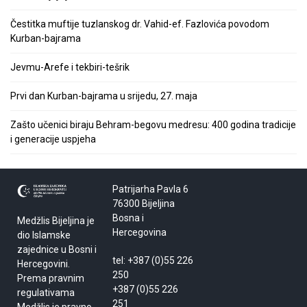
Čestitka muftije tuzlanskog dr. Vahid-ef. Fazlovića povodom
Kurban-bajrama
Jevmu-Arefe i tekbiri-tešrik
Prvi dan Kurban-bajrama u srijedu, 27. maja
Zašto učenici biraju Behram-begovu medresu: 400 godina tradicije
i generacije uspjeha
Patrijarha Pavla 6
76300 Bijeljina
Bosna i
Medžlis Bijeljina je
Hercegovina
dio Islamske
zajednice u Bosni i
tel: +387 (0)55 226
Hercegovini.
250
Prema pravnim
+387 (0)55 226
regulativama
251
Medžlis je pravno