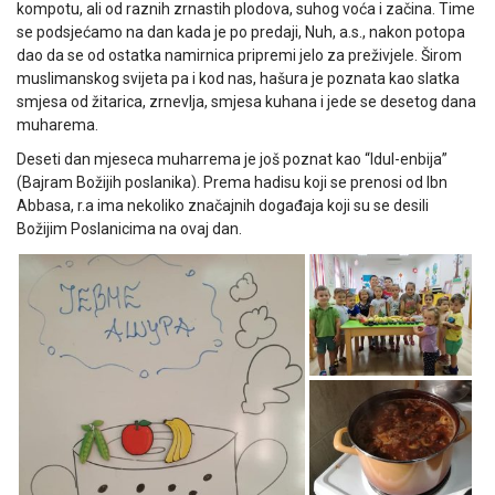
kompotu, ali od raznih zrnastih plodova, suhog voća i začina. Time
se podsjećamo na dan kada je po predaji, Nuh, a.s., nakon potopa
dao da se od ostatka namirnica pripremi jelo za preživjele. Širom
muslimanskog svijeta pa i kod nas, hašura je poznata kao slatka
smjesa od žitarica, zrnevlja, smjesa kuhana i jede se desetog dana
muharema.
Deseti dan mjeseca muharrema je još poznat kao “Idul-enbija”
(Bajram Božijih poslanika). Prema hadisu koji se prenosi od Ibn
Abbasa, r.a ima nekoliko značajnih događaja koji su se desili
Božijim Poslanicima na ovaj dan.