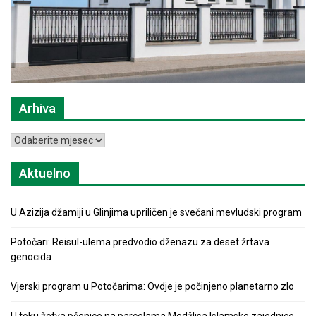
Arhiva
Arhiva
Aktuelno
U Azizija džamiji u Glinjima upriličen je svečani mevludski program
Potočari: Reisul-ulema predvodio dženazu za deset žrtava
genocida
Vjerski program u Potočarima: Ovdje je počinjeno planetarno zlo