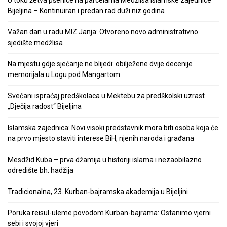
U toku žetva pšenice na parcelama Medžlisa Islamske zajednice
Bijeljina – Kontinuiran i predan rad duži niz godina
Važan dan u radu MIZ Janja: Otvoreno novo administrativno
sjedište medžlisa
Na mjestu gdje sjećanje ne blijedi: obilježene dvije decenije
memorijala u Logu pod Mangartom
Svečani ispraćaj predškolaca u Mektebu za predškolski uzrast
„Dječija radost“ Bijeljina
Islamska zajednica: Novi visoki predstavnik mora biti osoba koja će
na prvo mjesto staviti interese BiH, njenih naroda i građana
Mesdžid Kuba – prva džamija u historiji islama i nezaobilazno
odredište bh. hadžija
Tradicionalna, 23. Kurban-bajramska akademija u Bijeljini
Poruka reisul-uleme povodom Kurban-bajrama: Ostanimo vjerni
sebi i svojoj vjeri