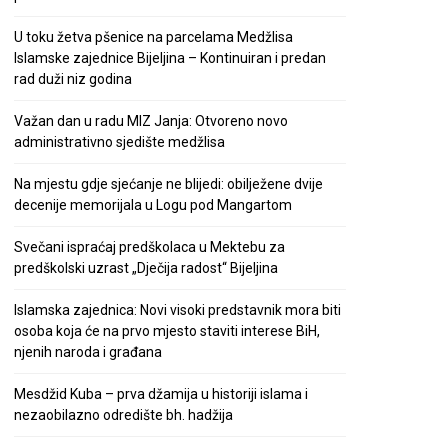
U toku žetva pšenice na parcelama Medžlisa
Islamske zajednice Bijeljina – Kontinuiran i predan
rad duži niz godina
Važan dan u radu MIZ Janja: Otvoreno novo
administrativno sjedište medžlisa
Na mjestu gdje sjećanje ne blijedi: obilježene dvije
decenije memorijala u Logu pod Mangartom
Svečani ispraćaj predškolaca u Mektebu za
predškolski uzrast „Dječija radost“ Bijeljina
Islamska zajednica: Novi visoki predstavnik mora biti
osoba koja će na prvo mjesto staviti interese BiH,
njenih naroda i građana
Mesdžid Kuba – prva džamija u historiji islama i
nezaobilazno odredište bh. hadžija