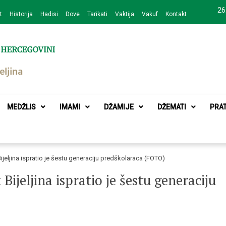
26
t
Historija
Hadisi
Dove
Tarikati
Vaktija
Vakuf
Kontakt
zajednice Bijeljina
MEDŽLIS
IMAMI
DŽAMIJE
DŽEMATI
PRA
jeljina ispratio je šestu generaciju predškolaraca (FOTO)
Bijeljina ispratio je šestu generaciju