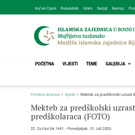
Skip
Skip
Kur'an Časni
Resulullah
Islam
Šerijat
Namaz
Pos
to
to
navigation
content
Medžlis Islamske 
Službena web prezentacija
POČETNA
VIJESTI
TEME
GALERIJA
Početna stranica
Vijesti
Mekteb za predškolski uzrast Bi
Mekteb za predškolski uzrast 
predškolaraca (FOTO)
22. Zu-l-ka'de 1441. - Ponedjeljak, 13. Juli 2020.