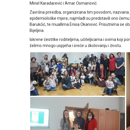
Minel Karadarević i Amar Osmanović.
Završna priredba, organizirana tim povodom, nazvana je 
epidemiološke mjere, najmlađi su predstavili ono čemu s
Barukčić, te muallima Enisa Okanović. Prisutnima se ob
Bijeljina.
Iskrene čestitke roditeljima, učiteljicama i svima koji
želimo mnogo uspjeha i sreće u školovanju i životu.