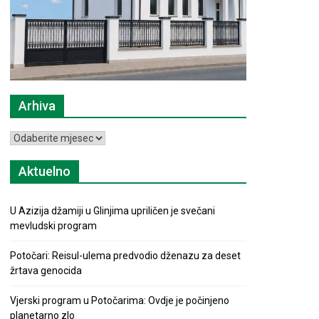
Arhiva
Arhiva
Aktuelno
U Azizija džamiji u Glinjima upriličen je svečani
mevludski program
Potočari: Reisul-ulema predvodio dženazu za deset
žrtava genocida
Vjerski program u Potočarima: Ovdje je počinjeno
planetarno zlo