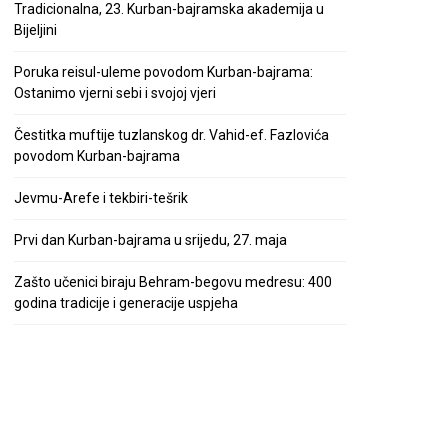
Tradicionalna, 23. Kurban-bajramska akademija u
Bijeljini
Poruka reisul-uleme povodom Kurban-bajrama:
Ostanimo vjerni sebi i svojoj vjeri
Čestitka muftije tuzlanskog dr. Vahid-ef. Fazlovića
povodom Kurban-bajrama
Jevmu-Arefe i tekbiri-tešrik
Prvi dan Kurban-bajrama u srijedu, 27. maja
Zašto učenici biraju Behram-begovu medresu: 400
godina tradicije i generacije uspjeha