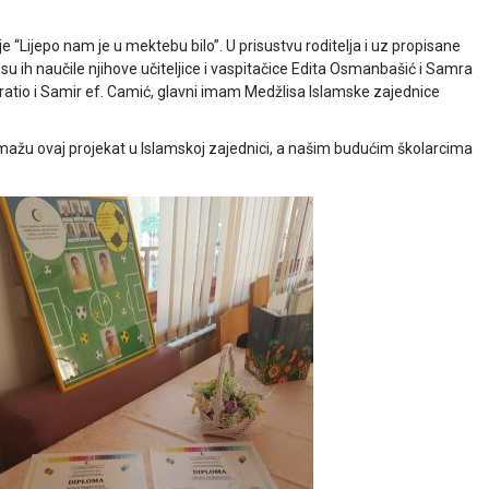
“Lijepo nam je u mektebu bilo”. U prisustvu roditelja i uz propisane
u ih naučile njihove učiteljice i vaspitačice Edita Osmanbašić i Samra
ratio i Samir ef. Camić, glavni imam Medžlisa Islamske zajednice
 pomažu ovaj projekat u Islamskoj zajednici, a našim budućim školarcima