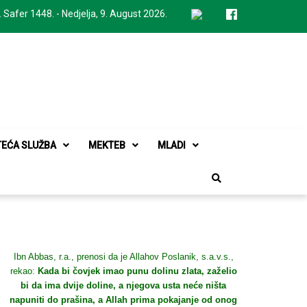
. Safer 1448. - Nedjelja, 9. August 2026.
TEĆA SLUŽBA
MEKTEB
MLADI
Ibn Abbas, r.a., prenosi da je Allahov Poslanik, s.a.v.s.,
rekao:
Kada bi čovjek imao punu dolinu zlata, zaželio
bi da ima dvije doline, a njegova usta neće ništa
napuniti do prašina, a Allah prima pokajanje od onog