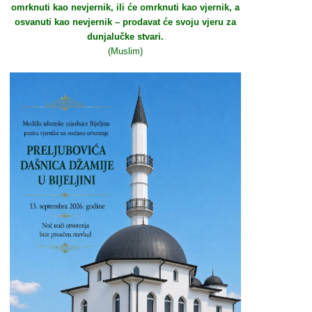
omrknuti kao nevjernik, ili će omrknuti kao vjernik, a
osvanuti kao nevjernik – prodavat će svoju vjeru za
dunjalučke stvari.
(Muslim)