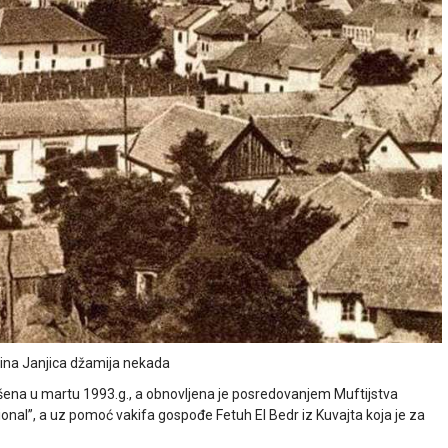
ina Janjica džamija nekada
rušena u martu 1993.g., a obnovljena je posredovanjem Muftijstva
onal”, a uz pomoć vakifa gospođe Fetuh El Bedr iz Kuvajta koja je za