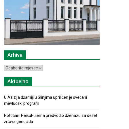
Arhiva
Arhiva
Aktuelno
U Azizija džamiji u Glinjima upriličen je svečani
mevludski program
Potočari: Reisul-ulema predvodio dženazu za deset
žrtava genocida