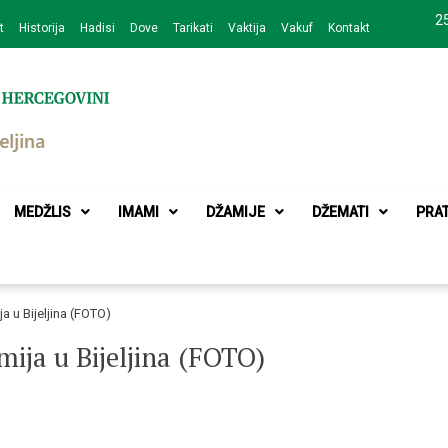
25
t
Historija
Hadisi
Dove
Tarikati
Vaktija
Vakuf
Kontakt
zajednice Bijeljina
MEDŽLIS
IMAMI
DŽAMIJE
DŽEMATI
PRA
a u Bijeljina (FOTO)
mija u Bijeljina (FOTO)