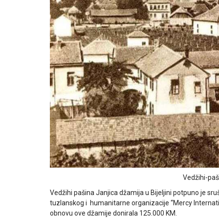
Vedžihi-paš
Vedžihi pašina Janjica džamija u Bijeljini potpuno je s
tuzlanskog i humanitarne organizacije “Mercy Internati
obnovu ove džamije donirala 125.000 KM.