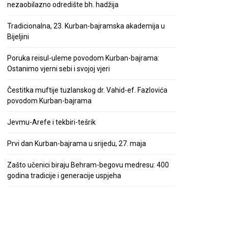
nezaobilazno odredište bh. hadžija
Tradicionalna, 23. Kurban-bajramska akademija u
Bijeljini
Poruka reisul-uleme povodom Kurban-bajrama:
Ostanimo vjerni sebi i svojoj vjeri
Čestitka muftije tuzlanskog dr. Vahid-ef. Fazlovića
povodom Kurban-bajrama
Jevmu-Arefe i tekbiri-tešrik
Prvi dan Kurban-bajrama u srijedu, 27. maja
Zašto učenici biraju Behram-begovu medresu: 400
godina tradicije i generacije uspjeha