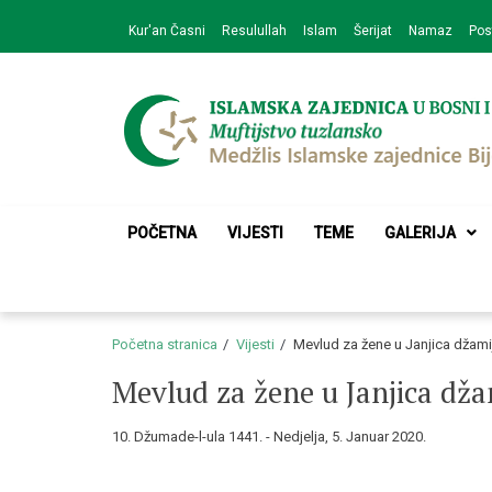
Skip
Skip
Kur'an Časni
Resulullah
Islam
Šerijat
Namaz
Pos
to
to
navigation
content
Medžlis Islamske 
Službena web prezentacija
POČETNA
VIJESTI
TEME
GALERIJA
Početna stranica
Vijesti
Mevlud za žene u Janjica džamij
Mevlud za žene u Janjica dža
10. Džumade-l-ula 1441. - Nedjelja, 5. Januar 2020.