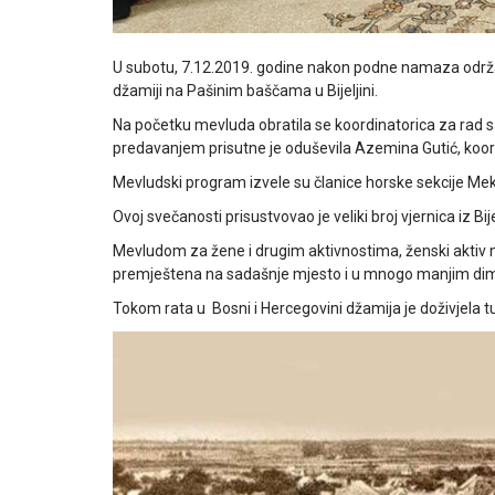
U subotu, 7.12.2019. godine nakon podne namaza održa
džamiji na Pašinim baščama u Bijeljini.
Na početku mevluda obratila se koordinatorica za rad 
predavanjem prisutne je oduševila Azemina Gutić, koor
Mevludski program izvele su članice horske sekcije Mekt
Ovoj svečanosti prisustvovao je veliki broj vjernica iz Bi
Mevludom za žene i drugim aktivnostima, ženski aktiv n
premještena na sadašnje mjesto i u mnogo manjim d
Tokom rata u Bosni i Hercegovini džamija je doživjela tuž