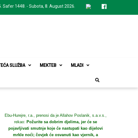
. Safer 1448. - Subota, 8. August 2026.
TEĆA SLUŽBA
MEKTEB
MLADI
Ebu-Hurejre, r.a., prenosi da je Allahov Poslanik, s.a.v.s.,
rekao:
Požurite sa dobrim djelima, jer će se
pojavljivati smutnje koje će nastupati kao dijelovi
mrkle noći; čovjek će osvanuti kao vjernik, a