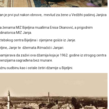
n je prvi put nakon obnove, mevlud za žene u Vedžihi-pašinoj Janjica
sa ženama MIZ Bijeljina muallima Enisa Okanović, a prigodnim
dinatorica MIZ Janja.
ebskog centra Bijeljina i cijenjene gošće iz Janje.
jeljine, Janje te džemata Atmačići i Janjari.
amjerava da zaživi ova džamija koja je 1962. godine iz strogog centra
imenzijama sagrađena bez munare.
nu sudbinu kao i ostale četiri džamije u Bijeljini.