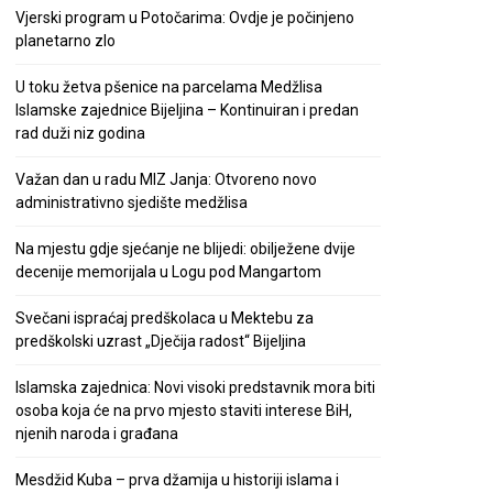
Vjerski program u Potočarima: Ovdje je počinjeno
planetarno zlo
U toku žetva pšenice na parcelama Medžlisa
Islamske zajednice Bijeljina – Kontinuiran i predan
rad duži niz godina
Važan dan u radu MIZ Janja: Otvoreno novo
administrativno sjedište medžlisa
Na mjestu gdje sjećanje ne blijedi: obilježene dvije
decenije memorijala u Logu pod Mangartom
Svečani ispraćaj predškolaca u Mektebu za
predškolski uzrast „Dječija radost“ Bijeljina
Islamska zajednica: Novi visoki predstavnik mora biti
osoba koja će na prvo mjesto staviti interese BiH,
njenih naroda i građana
Mesdžid Kuba – prva džamija u historiji islama i