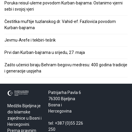
Poruka reisul-uleme povodom Kurban-bajrama: Ostanimo vjerni
sebi i svojoj vjeri
Čestitka muftije tuzlanskog dr. Vahid-ef. Fazlovića povodom
Kurban-bajrama
Jevmu-Arefe i tekbiri-tešrik
Prvi dan Kurban-bajrama u srijedu, 27. maja
Zašto učenici biraju Behram-begovu medresu: 400 godina tradicije
i generacije uspjeha
Patrijarha Pavla 6
76300 Bijeljina
Bosna i
Medžlis Bijeljina je
Hercegovina
dio Islamske
zajednice u Bosni i
tel: +387 (0)55 226
Hercegovini.
250
Prema pravnim