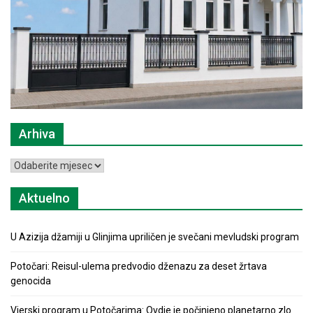
Arhiva
Arhiva
Aktuelno
U Azizija džamiji u Glinjima upriličen je svečani mevludski program
Potočari: Reisul-ulema predvodio dženazu za deset žrtava
genocida
Vjerski program u Potočarima: Ovdje je počinjeno planetarno zlo