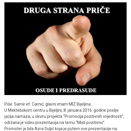
Piše: Samir ef. Camić, glavni imam MIZ Bijeljina…
U Mektebskom centru u Bijeljini, 8. januara 2016. godine poslije
jacija namaza, u okviru projekta “Promocija pozitivnih vrijednosti”,
održana je video prezentacija na temu “Misli pozitivno”.
Promoter je bila Azra Suljić koja je putem ove prezentacije na