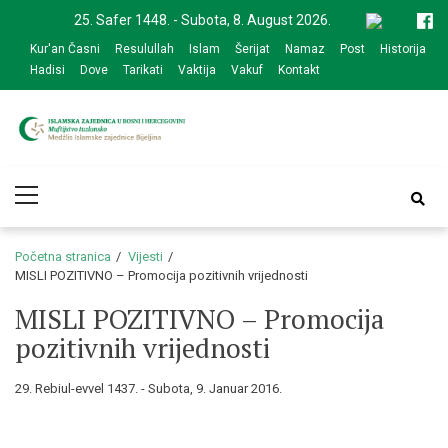
Skip
Skip
25. Safer 1448. - Subota, 8. August 2026.
to
to
Kur'an Časni
Resulullah
Islam
Šerijat
Namaz
Post
Historija
navigation
content
Hadisi
Dove
Tarikati
Vaktija
Vakuf
Kontakt
Medžlis Islamske
Službena web prezentacija
Primary
zajednice Bijeljina
Menu
Početna stranica
Vijesti
MISLI POZITIVNO – Promocija pozitivnih vrijednosti
MISLI POZITIVNO – Promocija
pozitivnih vrijednosti
29. Rebiul-evvel 1437. - Subota, 9. Januar 2016.