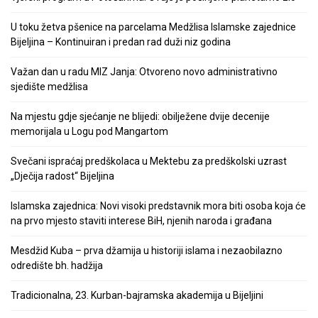
U toku žetva pšenice na parcelama Medžlisa Islamske zajednice
Bijeljina – Kontinuiran i predan rad duži niz godina
Važan dan u radu MIZ Janja: Otvoreno novo administrativno
sjedište medžlisa
Na mjestu gdje sjećanje ne blijedi: obilježene dvije decenije
memorijala u Logu pod Mangartom
Svečani ispraćaj predškolaca u Mektebu za predškolski uzrast
„Dječija radost“ Bijeljina
Islamska zajednica: Novi visoki predstavnik mora biti osoba koja će
na prvo mjesto staviti interese BiH, njenih naroda i građana
Mesdžid Kuba – prva džamija u historiji islama i nezaobilazno
odredište bh. hadžija
Tradicionalna, 23. Kurban-bajramska akademija u Bijeljini