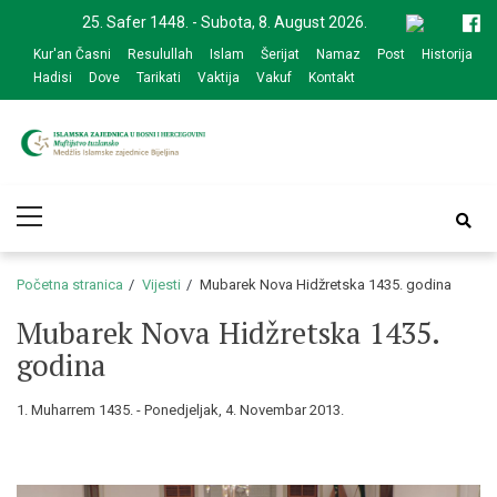
Skip
Skip
25. Safer 1448. - Subota, 8. August 2026.
to
to
Kur'an Časni
Resulullah
Islam
Šerijat
Namaz
Post
Historija
navigation
content
Hadisi
Dove
Tarikati
Vaktija
Vakuf
Kontakt
Medžlis Islamske
Službena web prezentacija
Primary
zajednice Bijeljina
Menu
Početna stranica
Vijesti
Mubarek Nova Hidžretska 1435. godina
Mubarek Nova Hidžretska 1435.
godina
1. Muharrem 1435. - Ponedjeljak, 4. Novembar 2013.