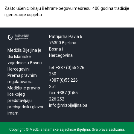
Zašto učenici biraju Behram-begovu medresu: 400 godina tradicije
i generacije uspjeha
Patrijarha Pavla 6
76300 Bijeljina
Bosna i
Medžlis Bijeljina je
Hercegovina
dio Islamske
zajednice u Bosni i
tel: +387 (0)55 226
Hercegovini.
250
Prema pravnim
+387 (0)55 226
regulativama
251
Medžlis je pravno
fax: +387 (0)55
lice kojeg
226 252
predstavljaju
info@mizbijeljina.ba
predsjednik i glavni
imam.
Copyright © Medžlis Islamske zajednice Bijeljina. Sva prava zadržana.