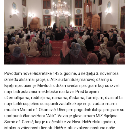
Povodom nove Hidžretske 1435. godine, u nedjelju 3. novembra
između akšama i jacije, u Atik sultan Sulejmanovoj džamiji u
Bijeljini proučen je Mevlud i održan svečani program koji su izveli
najmlađi polaznici mektebske nastave. Pred brojnim
džematlijama, roditeljima, nanama, đedama, familijom, dva saffa
najmlađih uspješno su ispunili zadatke koje im je zadao imam i
muallim Mirsad ef. Okanović. Učenjem prigodnih ilahija program su
upotpunili članovi Hora “Atik”. Vazio je glavni imam MIZ Bijeljina
Samir ef. Camić, koji je uz čestitke za Novu Hidžretsku godinu,
istaknuo vrijednost i ljepotu Hidžre, ali i ovakvog nastupa naše