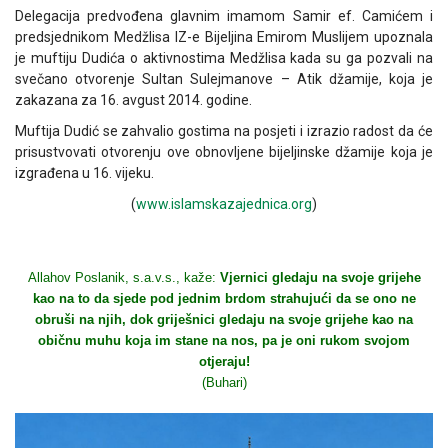
Delegacija predvođena glavnim imamom Samir ef. Camićem i
predsjednikom Medžlisa IZ-e Bijeljina Emirom Muslijem upoznala
je muftiju Dudića o aktivnostima Medžlisa kada su ga pozvali na
svečano otvorenje Sultan Sulejmanove – Atik džamije, koja je
zakazana za 16. avgust 2014. godine.
Muftija Dudić se zahvalio gostima na posjeti i izrazio radost da će
prisustvovati otvorenju ove obnovljene bijeljinske džamije koja je
izgrađena u 16. vijeku.
(
www.islamskazajednica.org
)
Allahov Poslanik, s.a.v.s., kaže:
Vjernici gledaju na svoje grijehe
kao na to da sjede pod jednim brdom strahujući da se ono ne
obruši na njih, dok griješnici gledaju na svoje grijehe kao na
običnu muhu koja im stane na nos, pa je oni rukom svojom
otjeraju!
(Buhari)