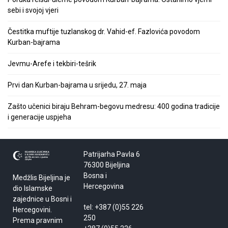
sebi i svojoj vjeri
Čestitka muftije tuzlanskog dr. Vahid-ef. Fazlovića povodom
Kurban-bajrama
Jevmu-Arefe i tekbiri-tešrik
Prvi dan Kurban-bajrama u srijedu, 27. maja
Zašto učenici biraju Behram-begovu medresu: 400 godina tradicije
i generacije uspjeha
Patrijarha Pavla 6
76300 Bijeljina
Bosna i
Medžlis Bijeljina je
Hercegovina
dio Islamske
zajednice u Bosni i
tel: +387 (0)55 226
Hercegovini.
250
Prema pravnim