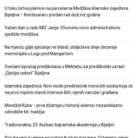
U toku žetva pšenice na parcelama Medžlisa Islamske zajednice
Bijeljina – Kontinuiran i predan rad duži niz godina
Važan dan u radu MIZ Janja: Otvoreno novo administrativno
sjedište medžlisa
Na mjestu gdje sjećanje ne blijedi: obilježene dvije decenije
memorijala u Logu pod Mangartom
Svečani ispraćaj predškolaca u Mektebu za predškolski uzrast
„Dječija radost“ Bijeljina
Islamska zajednica: Novi visoki predstavnik mora biti osoba koja će
na prvo mjesto staviti interese BiH, njenih naroda i građana
Mesdžid Kuba – prva džamija u historiji islama i nezaobilazno
odredište bh. hadžija
Tradicionalna, 23. Kurban-bajramska akademija u Bijeljini
Poruka reisul-uleme povodom Kurban-bajrama: Ostanimo vjerni