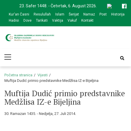
Skip
Skip
23. Safer 1448. - Četvrtak, 6. August 2026.
to
to
Kur'an Časni
Resulullah
Islam
Šerijat
Namaz
Post
Historija
navigation
content
Hadisi
Dove
Tarikati
Vaktija
Vakuf
Kontakt
Medžlis Islamske
Službena web prezentacija
Primary
zajednice Bijeljina
Menu
Početna stranica
Vijesti
Muftija Dudić primio predstavnike Medžlisa IZ-e Bijeljina
Muftija Dudić primio predstavnike
Medžlisa IZ-e Bijeljina
30. Ramazan 1435. - Nedjelja, 27. Juli 2014.