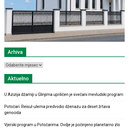
Arhiva
Arhiva
Aktuelno
U Azizija džamiji u Glinjima upriličen je svečani mevludski program
Potočari: Reisul-ulema predvodio dženazu za deset žrtava
genocida
Vjerski program u Potočarima: Ovdje je počinjeno planetarno zlo