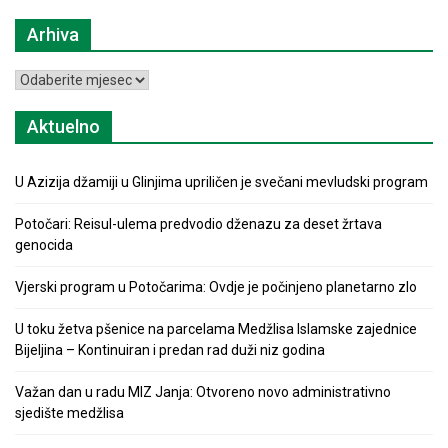
Arhiva
Arhiva
Aktuelno
U Azizija džamiji u Glinjima upriličen je svečani mevludski program
Potočari: Reisul-ulema predvodio dženazu za deset žrtava
genocida
Vjerski program u Potočarima: Ovdje je počinjeno planetarno zlo
U toku žetva pšenice na parcelama Medžlisa Islamske zajednice
Bijeljina – Kontinuiran i predan rad duži niz godina
Važan dan u radu MIZ Janja: Otvoreno novo administrativno
sjedište medžlisa