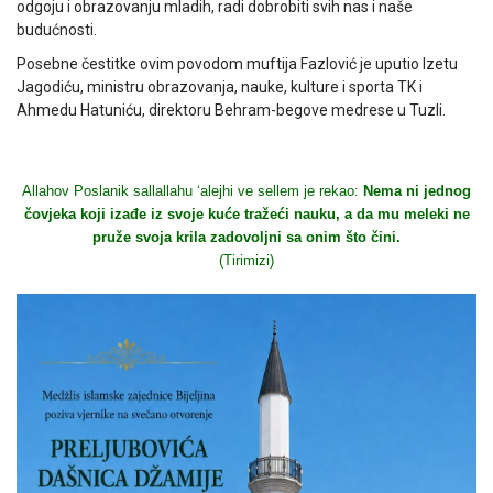
odgoju i obrazovanju mladih, radi dobrobiti svih nas i naše
budućnosti.
Posebne čestitke ovim povodom muftija Fazlović je uputio Izetu
Jagodiću, ministru obrazovanja, nauke, kulture i sporta TK i
Ahmedu Hatuniću, direktoru Behram-begove medrese u Tuzli.
Allahov Poslanik sallallahu ‘alejhi ve sellem je rekao:
Nema ni jednog
čovjeka koji izađe iz svoje kuće tražeći nauku, a da mu meleki ne
pruže svoja krila zadovoljni sa onim što čini.
(Tirimizi)