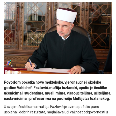
Povodom početka nove mektebske, vjeronaučne i školske
godine Vahid-ef. Fazlović, muftija tuzlanski, uputio je čestitke
učenicima i studentima, muallimima, vjeroučiteljima, učiteljima,
nastavnicima i profesorima na području Muftijstva tuzlanskog.
U svojim čestitkama muftija Fazlović je svima poželio puno
uspjeha i dobrih rezultata, naglašavajući važnost odgovornosti u