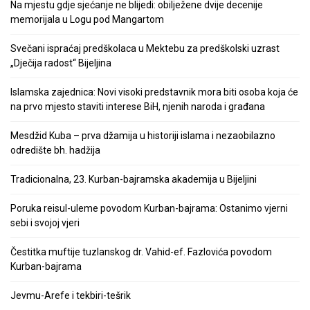
Na mjestu gdje sjećanje ne blijedi: obilježene dvije decenije
memorijala u Logu pod Mangartom
Svečani ispraćaj predškolaca u Mektebu za predškolski uzrast
„Dječija radost“ Bijeljina
Islamska zajednica: Novi visoki predstavnik mora biti osoba koja će
na prvo mjesto staviti interese BiH, njenih naroda i građana
Mesdžid Kuba – prva džamija u historiji islama i nezaobilazno
odredište bh. hadžija
Tradicionalna, 23. Kurban-bajramska akademija u Bijeljini
Poruka reisul-uleme povodom Kurban-bajrama: Ostanimo vjerni
sebi i svojoj vjeri
Čestitka muftije tuzlanskog dr. Vahid-ef. Fazlovića povodom
Kurban-bajrama
Jevmu-Arefe i tekbiri-tešrik