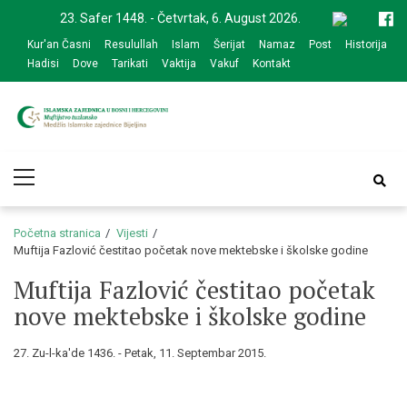
Skip
Skip
23. Safer 1448. - Četvrtak, 6. August 2026.
to
to
Kur'an Časni
Resulullah
Islam
Šerijat
Namaz
Post
Historija
navigation
content
Hadisi
Dove
Tarikati
Vaktija
Vakuf
Kontakt
Medžlis Islamske
Službena web prezentacija
Primary
zajednice Bijeljina
Menu
Početna stranica
Vijesti
Muftija Fazlović čestitao početak nove mektebske i školske godine
Muftija Fazlović čestitao početak
nove mektebske i školske godine
27. Zu-l-ka'de 1436. - Petak, 11. Septembar 2015.