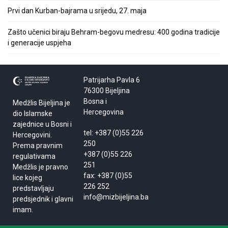
Prvi dan Kurban-bajrama u srijedu, 27. maja
Zašto učenici biraju Behram-begovu medresu: 400 godina tradicije
i generacije uspjeha
Patrijarha Pavla 6
76300 Bijeljina
Bosna i
Medžlis Bijeljina je
Hercegovina
dio Islamske
zajednice u Bosni i
tel: +387 (0)55 226
Hercegovini.
250
Prema pravnim
+387 (0)55 226
regulativama
251
Medžlis je pravno
fax: +387 (0)55
lice kojeg
226 252
predstavljaju
info@mizbijeljina.ba
predsjednik i glavni
imam.