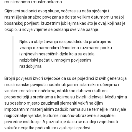
muslimanima i muslimankama.
Cijenjeni sudionici ovog skupa, večeras su naša sjećanja i
razmišljanja snažno povezana s doista velikim datumom u našoj
bosanskoj povijesti. Izuzetnim jubilejima kao što je ovaj, koji nas je
okupio, u novije vrijeme se poklanja sve više pažnje.
Njihova obilježavanja nas podstiču da proširujemo
znanja o znamenitim ličnostima i uzimamo pouku
iz njihovih nesebičnih djela koja su ostala
neizbrisivi pečati u mnogim povijesnim
razdobljima.
Brojni povijesni izvori svjedoče da su se pojedinci iz svih generacija
muslimanske povijesti, nadahnuti jasnim islamskim učenjima i
visokim moralnim načelima, istakli kao duhovni i kulturni
preporoditelji u sredinama u kojima su živjeli i djelovali. Među njima
su posebno mjesto zauzimali plemeniti vakifi na čijim
impozantnim materijalnim zadužbinama su se temeljile i razvijale
najpoznatije vjerske, kulturne, naučno-obrazovne, socijalne i
privredne institucije. A poznato je da su se na ideji i vrijednosti
vakufa nerijetko podizali i razvijali cijeli gradovi.