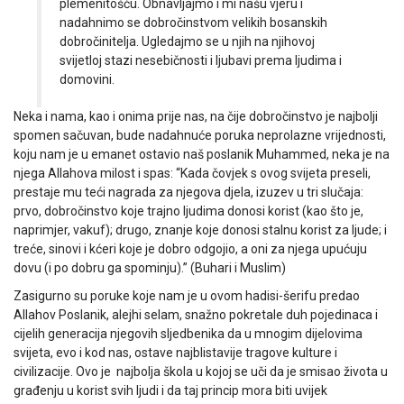
plemenitošću. Obnavljajmo i mi našu vjeru i
nadahnimo se dobročinstvom velikih bosanskih
dobročinitelja. Ugledajmo se u njih na njihovoj
svijetloj stazi nesebičnosti i ljubavi prema ljudima i
domovini.
Neka i nama, kao i onima prije nas, na čije dobročinstvo je najbolji
spomen sačuvan, bude nadahnuće poruka neprolazne vrijednosti,
koju nam je u emanet ostavio naš poslanik Muhammed, neka je na
njega Allahova milost i spas: “Kada čovjek s ovog svijeta preseli,
prestaje mu teći nagrada za njegova djela, izuzev u tri slučaja:
prvo, dobročinstvo koje trajno ljudima donosi korist (kao što je,
naprimjer, vakuf); drugo, znanje koje donosi stalnu korist za ljude; i
treće, sinovi i kćeri koje je dobro odgojio, a oni za njega upućuju
dovu (i po dobru ga spominju).” (Buhari i Muslim)
Zasigurno su poruke koje nam je u ovom hadisi-šerifu predao
Allahov Poslanik, alejhi selam, snažno pokretale duh pojedinaca i
cijelih generacija njegovih sljedbenika da u mnogim dijelovima
svijeta, evo i kod nas, ostave najblistavije tragove kulture i
civilizacije. Ovo je najbolja škola u kojoj se uči da je smisao života u
građenju u korist svih ljudi i da taj princip mora biti uvijek