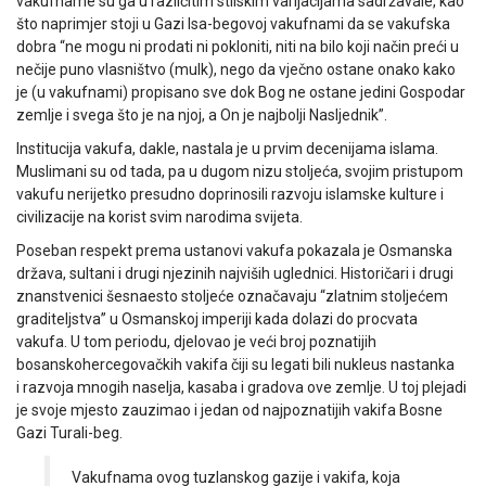
vakufname su ga u različitim stilskim varijacijama sadržavale, kao
što naprimjer stoji u Gazi Isa-begovoj vakufnami da se vakufska
dobra “ne mogu ni prodati ni pokloniti, niti na bilo koji način preći u
nečije puno vlasništvo (mulk), nego da vječno ostane onako kako
je (u vakufnami) propisano sve dok Bog ne ostane jedini Gospodar
zemlje i svega što je na njoj, a On je najbolji Nasljednik”.
Institucija vakufa, dakle, nastala je u prvim decenijama islama.
Muslimani su od tada, pa u dugom nizu stoljeća, svojim pristupom
vakufu nerijetko presudno doprinosili razvoju islamske kulture i
civilizacije na korist svim narodima svijeta.
Poseban respekt prema ustanovi vakufa pokazala je Osmanska
država, sultani i drugi njezinih najviših uglednici. Historičari i drugi
znanstvenici šesnaesto stoljeće označavaju “zlatnim stoljećem
graditeljstva” u Osmanskoj imperiji kada dolazi do procvata
vakufa. U tom periodu, djelovao je veći broj poznatijih
bosanskohercegovačkih vakifa čiji su legati bili nukleus nastanka
i razvoja mnogih naselja, kasaba i gradova ove zemlje. U toj plejadi
je svoje mjesto zauzimao i jedan od najpoznatijih vakifa Bosne
Gazi Turali-beg.
Vakufnama ovog tuzlanskog gazije i vakifa, koja