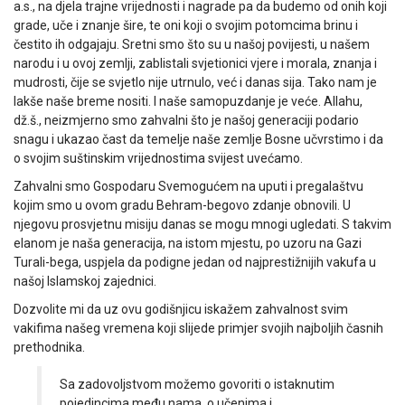
a.s., na djela trajne vrijednosti i nagrade pa da budemo od onih koji
grade, uče i znanje šire, te oni koji o svojim potomcima brinu i
čestito ih odgajaju. Sretni smo što su u našoj povijesti, u našem
narodu i u ovoj zemlji, zablistali svjetionici vjere i morala, znanja i
mudrosti, čije se svjetlo nije utrnulo, već i danas sija. Tako nam je
lakše naše breme nositi. I naše samopuzdanje je veće. Allahu,
dž.š., neizmjerno smo zahvalni što je našoj generaciji podario
snagu i ukazao čast da temelje naše zemlje Bosne učvrstimo i da
o svojim suštinskim vrijednostima svijest uvećamo.
Zahvalni smo Gospodaru Svemogućem na uputi i pregalaštvu
kojim smo u ovom gradu Behram-begovo zdanje obnovili. U
njegovu prosvjetnu misiju danas se mogu mnogi ugledati. S takvim
elanom je naša generacija, na istom mjestu, po uzoru na Gazi
Turali-bega, uspjela da podigne jedan od najprestižnijih vakufa u
našoj Islamskoj zajednici.
Dozvolite mi da uz ovu godišnjicu iskažem zahvalnost svim
vakifima našeg vremena koji slijede primjer svojih najboljih časnih
prethodnika.
Sa zadovoljstvom možemo govoriti o istaknutim
pojedincima među nama, o učenima i