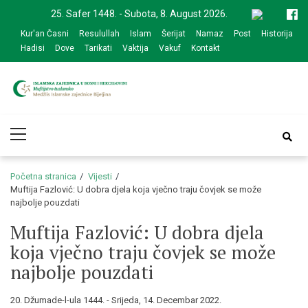
Skip
Skip
25. Safer 1448. - Subota, 8. August 2026.
to
to
Kur'an Časni
Resulullah
Islam
Šerijat
Namaz
Post
Historija
navigation
content
Hadisi
Dove
Tarikati
Vaktija
Vakuf
Kontakt
Medžlis Islamske
Službena web prezentacija
Primary
zajednice Bijeljina
Menu
Početna stranica
Vijesti
Muftija Fazlović: U dobra djela koja vječno traju čovjek se može
najbolje pouzdati
Muftija Fazlović: U dobra djela
koja vječno traju čovjek se može
najbolje pouzdati
20. Džumade-l-ula 1444. - Srijeda, 14. Decembar 2022.