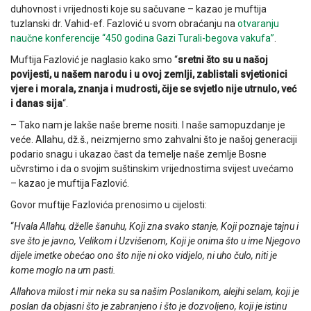
duhovnost i vrijednosti koje su sačuvane – kazao je muftija
tuzlanski dr. Vahid-ef. Fazlović u svom obraćanju na
otvaranju
naučne konferencije “450 godina Gazi Turali-begova vakufa”
.
Muftija Fazlović je naglasio kako smo “
sretni što su u našoj
povijesti, u našem narodu i u ovoj zemlji, zablistali svjetionici
vjere i morala, znanja i mudrosti, čije se svjetlo nije utrnulo, već
i danas sija
“.
– Tako nam je lakše naše breme nositi. I naše samopuzdanje je
veće. Allahu, dž.š., neizmjerno smo zahvalni što je našoj generaciji
podario snagu i ukazao čast da temelje naše zemlje Bosne
učvrstimo i da o svojim suštinskim vrijednostima svijest uvećamo
– kazao je muftija Fazlović.
Govor muftije Fazlovića prenosimo u cijelosti:
“
Hvala Allahu, dželle šanuhu, Koji zna svako stanje, Koji poznaje tajnu i
sve što je javno, Velikom i Uzvišenom, Koji je onima što u ime Njegovo
dijele imetke obećao ono što nije ni oko vidjelo, ni uho čulo, niti je
kome moglo na um pasti.
Allahova milost i mir neka su sa našim Poslanikom, alejhi selam, koji je
poslan da objasni što je zabranjeno i što je dozvoljeno, koji je istinu