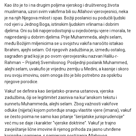
Kao što je to i na drugim poljima vjerskog i društvenog života
muslimana, uzori svim vakifima bili su Allahovi vjerovjesnici, neka
je na njih Njegova milost i spas. Božiji poslanici su podučili ljudski
rod vjeri u Jednog Boga, istinskim ljudskim vrlinama i dobrim
djelima. Oni su bili najvjerodostojniji u svjedočenju vjere i morala, te
najpredaniji u dobrim djelima. Prije Muhammeda, alejhi selam,
među Božijim miljenicima se u svojstvu vakifa naročito istakao
Ibrahim, ajejhi selam. Od njegovih zadužbina je, između ostalog,
sagrađen grad koji je po ovom vjerovjesniku nazvan Halilu-r-
Rahman – Prijatelj Svemilosnog. Posljednji poslanik Muhammed,
alejhi selam, uvakufio je vrijednu zemlju u Medini, a kasnije i skoro
svu svoju imovinu, osim onoga što je bilo potrebno za opskrbu
njegove porodice.
Vakuf se definira kao šerijatsko-pravna ustanova, vjerska
zadužbina, čiji se legitimitet zasniva na kur'anskom tekstu i
sunnetu Muhammeda, alejhi selam. Zbog važnosti vakifove
odluke (nijjeta) kojom potvrđuje snagu vlastite vjere (imana), vakuf
se često poima ne samo kao pitanje “šerijatske jurisprudencije”
već mu se daje i karakter “vjerske doktrine”. Vakuf je trajno
zavještanje lične imovine ili njenog prihoda za jasno utvrđene
korisnike i namjene, s namjerom postizanja Allahovog