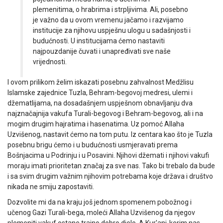
plemenitima, o hrabrima i strpljivima. Ali, posebno
je važno da u ovom vremenu jačamo i razvijamo
institucije za njihovu uspješnu ulogu u sadašnjosti i
budućnosti. U institucijama ćemo nastaviti
najpouzdanije čuvati i unapređivati sve naše
vrijednosti.
I ovom prilikom želim iskazati posebnu zahvalnost Medžlisu
Islamske zajednice Tuzla, Behram-begovoj medresi, ulemi i
džematlijama, na dosadašnjem uspješnom obnavljanju dva
najznačajnija vakufa Turali-begovog i Behram-begovog, ali i na
mogim drugim hajratima i hasenatima. Uz pomoć Allaha
Uzvišenog, nastavit ćemo na tom putu. Iz centara kao što je Tuzla
posebnu brigu ćemo i u budućnosti usmjeravati prema
Bošnjacima u Podrinju i u Posavini. Njihovi džemati i njihovi vakufi
moraju imati prioritetan značaj za sve nas. Tako bi trebalo da bude
i sa svim drugim važnim njihovim potrebama koje država i društvo
nikada ne smiju zapostaviti.
Dozvolite mi da na kraju još jednom spomenem pobožnog i
učenog Gazi Turali-bega, moleći Allaha Uzvišenog da njegov