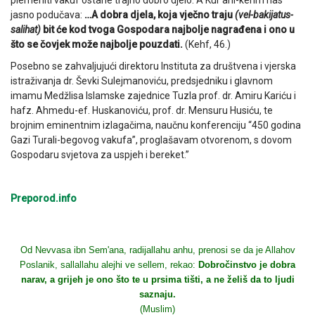
plemeniti vakuf ostane trajno dobro djelo. A Kur'ani-kerim nas
jasno podučava:
…A dobra djela, koja vječno traju
(vel-bakijatus-
salihat)
bit će kod tvoga Gospodara najbolje nagrađena i ono u
što se čovjek može najbolje pouzdati.
(Kehf, 46.)
Posebno se zahvaljujući direktoru Instituta za društvena i vjerska
istraživanja dr. Ševki Sulejmanoviću, predsjedniku i glavnom
imamu Medžlisa Islamske zajednice Tuzla prof. dr. Amiru Kariću i
hafz. Ahmedu-ef. Huskanoviću, prof. dr. Mensuru Husiću, te
brojnim eminentnim izlagačima, naučnu konferenciju “450 godina
Gazi Turali-begovog vakufa”, proglašavam otvorenom, s dovom
Gospodaru svjetova za uspjeh i bereket.”
Preporod.info
Od Nevvasa ibn Sem'ana, radijallahu anhu, prenosi se da je Allahov
Poslanik, sallallahu alejhi ve sellem, rekao:
Dobročinstvo je dobra
narav, a grijeh je ono što te u prsima tišti, a ne želiš da to ljudi
saznaju.
(Muslim)