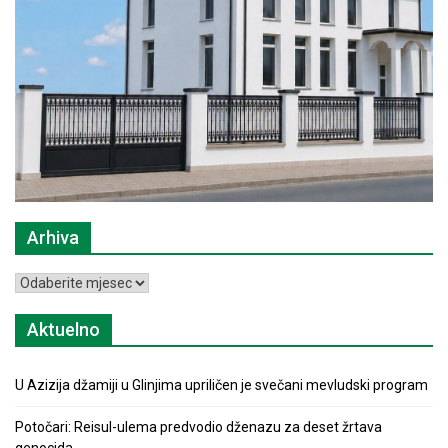
Arhiva
Arhiva
Aktuelno
U Azizija džamiji u Glinjima upriličen je svečani mevludski program
Potočari: Reisul-ulema predvodio dženazu za deset žrtava