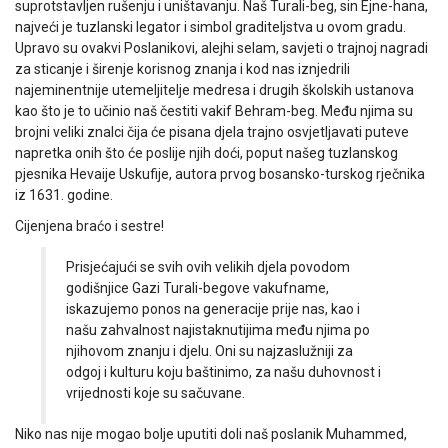
suprotstavljen rušenju i uništavanju. Naš Turali-beg, sin Ejne-hana,
najveći je tuzlanski legator i simbol graditeljstva u ovom gradu.
Upravo su ovakvi Poslanikovi, alejhi selam, savjeti o trajnoj nagradi
za sticanje i širenje korisnog znanja i kod nas iznjedrili
najeminentnije utemeljitelje medresa i drugih školskih ustanova
kao što je to učinio naš čestiti vakif Behram-beg. Među njima su
brojni veliki znalci čija će pisana djela trajno osvjetljavati puteve
napretka onih što će poslije njih doći, poput našeg tuzlanskog
pjesnika Hevaije Uskufije, autora prvog bosansko-turskog rječnika
iz 1631. godine.
Cijenjena braćo i sestre!
Prisjećajući se svih ovih velikih djela povodom
godišnjice Gazi Turali-begove vakufname,
iskazujemo ponos na generacije prije nas, kao i
našu zahvalnost najistaknutijima među njima po
njihovom znanju i djelu. Oni su najzaslužniji za
odgoj i kulturu koju baštinimo, za našu duhovnost i
vrijednosti koje su sačuvane.
Niko nas nije mogao bolje uputiti doli naš poslanik Muhammed,