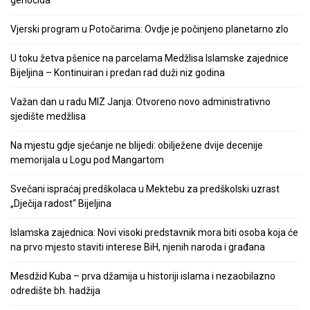
genocida
Vjerski program u Potočarima: Ovdje je počinjeno planetarno zlo
U toku žetva pšenice na parcelama Medžlisa Islamske zajednice
Bijeljina – Kontinuiran i predan rad duži niz godina
Važan dan u radu MIZ Janja: Otvoreno novo administrativno
sjedište medžlisa
Na mjestu gdje sjećanje ne blijedi: obilježene dvije decenije
memorijala u Logu pod Mangartom
Svečani ispraćaj predškolaca u Mektebu za predškolski uzrast
„Dječija radost“ Bijeljina
Islamska zajednica: Novi visoki predstavnik mora biti osoba koja će
na prvo mjesto staviti interese BiH, njenih naroda i građana
Mesdžid Kuba – prva džamija u historiji islama i nezaobilazno
odredište bh. hadžija