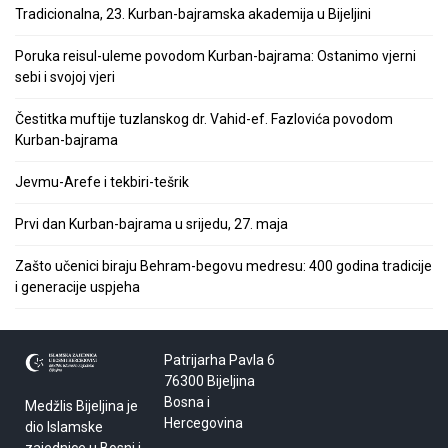
Tradicionalna, 23. Kurban-bajramska akademija u Bijeljini
Poruka reisul-uleme povodom Kurban-bajrama: Ostanimo vjerni
sebi i svojoj vjeri
Čestitka muftije tuzlanskog dr. Vahid-ef. Fazlovića povodom
Kurban-bajrama
Jevmu-Arefe i tekbiri-tešrik
Prvi dan Kurban-bajrama u srijedu, 27. maja
Zašto učenici biraju Behram-begovu medresu: 400 godina tradicije
i generacije uspjeha
Patrijarha Pavla 6
76300 Bijeljina
Bosna i
Medžlis Bijeljina je
Hercegovina
dio Islamske
zajednice u Bosni i