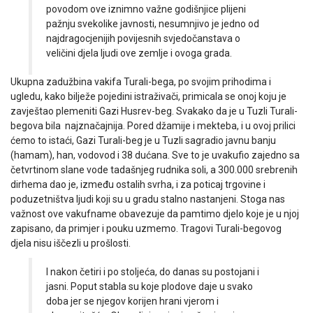
povodom ove iznimno važne godišnjice plijeni
pažnju svekolike javnosti, nesumnjivo je jedno od
najdragocjenijih povijesnih svjedočanstava o
veličini djela ljudi ove zemlje i ovoga grada.
Ukupna zadužbina vakifa Turali-bega, po svojim prihodima i
ugledu, kako bilježe pojedini istraživači, primicala se onoj koju je
zavještao plemeniti Gazi Husrev-beg. Svakako da je u Tuzli Turali-
begova bila najznačajnija. Pored džamije i mekteba, i u ovoj prilici
ćemo to istaći, Gazi Turali-beg je u Tuzli sagradio javnu banju
(hamam), han, vodovod i 38 dućana. Sve to je uvakufio zajedno sa
četvrtinom slane vode tadašnjeg rudnika soli, a 300.000 srebrenih
dirhema dao je, između ostalih svrha, i za poticaj trgovine i
poduzetništva ljudi koji su u gradu stalno nastanjeni. Stoga nas
važnost ove vakufname obavezuje da pamtimo djelo koje je u njoj
zapisano, da primjer i pouku uzmemo. Tragovi Turali-begovog
djela nisu iščezli u prošlosti.
I nakon četiri i po stoljeća, do danas su postojani i
jasni. Poput stabla su koje plodove daje u svako
doba jer se njegov korijen hrani vjerom i