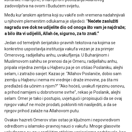
zadovoljstva na ovom i Budućem svijetu
.
Među kur'anskim ajetima koji su vakife svih vremena nadahnjivali
u njihovim plemenitim odlukama je slijedeći: “
Nećete zaslužiti
nagradu sve dok ne udijelite dio od onoga što vam je najdraže;
a bilo šta vi udijelili, Allah će, sigurno, za to znati.”
Jedan od temeljnih šerijatsko-pravnih tekstova na kojima se
konkretno uspostavlja institucija vakufa vezan je za primjer
Omerovog, radijellahu anhu, uvakufljenja. U Buharijinom i
Muslimovom sahihu se prenosi da je Omeru, radijellahu anhu,
pripala vrijedna zemlja u Hajberu pa je on otišao Poslaniku, alejhi
selam, i zatražio savjet. Kazao je: “Allahov Poslaniče, dobio sam
zemlju u Hajberu i nema mi vrednije i draže imovine, pa šta mi
predlažeš da učinim s njom?” “Ako hoćeš, uvakufi njezinu osnovu,
a prihod namijeni u dobrotvorne svrhe”, rekao je Poslanik, alejhi
selam. Omer je tako i postupio, uvjetujući i propisujući da se ovaj
njegov vakuf ne može prodati, pokloniti niti naslijediti, a da se
njegov prihod zalaže na Allahovom putu.
Ovakav hazreti Omerov stav ostao je ključnom i nepovredivom
odredbom u islamsko-pravnoj nauci o vakufu. Mnoge glasovite