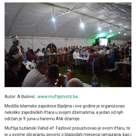
Autor: A.Đulović…
www.muftijstvotz.ba
…
Medžlis Islamske zajednice Bijeljina i ove godine je organizovao
nekoliko zajedničkih iftara u svojim džematima, a jedan od njih
održan je 9. juna u haremu Atik džamije.
Muftija tuzlanski Vahid-ef. Fazlović prisustvovao je ovom iftaru, te
je u svome obraćanju govorio o blagodati mjeseca ramazana, kao i