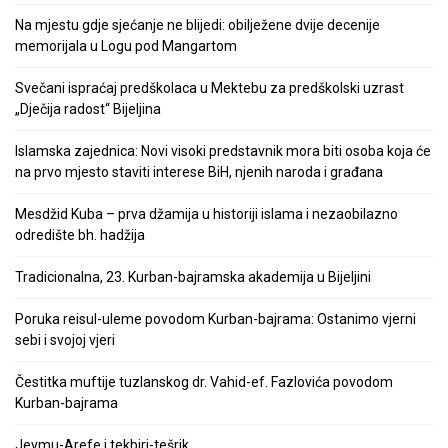
Na mjestu gdje sjećanje ne blijedi: obilježene dvije decenije
memorijala u Logu pod Mangartom
Svečani ispraćaj predškolaca u Mektebu za predškolski uzrast
„Dječija radost“ Bijeljina
Islamska zajednica: Novi visoki predstavnik mora biti osoba koja će
na prvo mjesto staviti interese BiH, njenih naroda i građana
Mesdžid Kuba – prva džamija u historiji islama i nezaobilazno
odredište bh. hadžija
Tradicionalna, 23. Kurban-bajramska akademija u Bijeljini
Poruka reisul-uleme povodom Kurban-bajrama: Ostanimo vjerni
sebi i svojoj vjeri
Čestitka muftije tuzlanskog dr. Vahid-ef. Fazlovića povodom
Kurban-bajrama
Jevmu-Arefe i tekbiri-tešrik