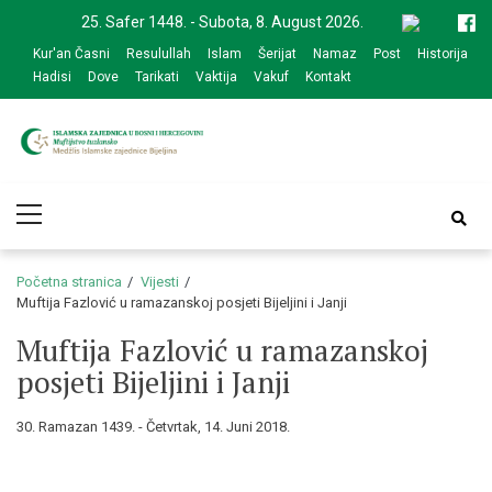
Skip
Skip
25. Safer 1448. - Subota, 8. August 2026.
to
to
Kur'an Časni
Resulullah
Islam
Šerijat
Namaz
Post
Historija
navigation
content
Hadisi
Dove
Tarikati
Vaktija
Vakuf
Kontakt
Medžlis Islamske
Službena web prezentacija
Primary
zajednice Bijeljina
Menu
Početna stranica
Vijesti
Muftija Fazlović u ramazanskoj posjeti Bijeljini i Janji
Muftija Fazlović u ramazanskoj
posjeti Bijeljini i Janji
30. Ramazan 1439. - Četvrtak, 14. Juni 2018.