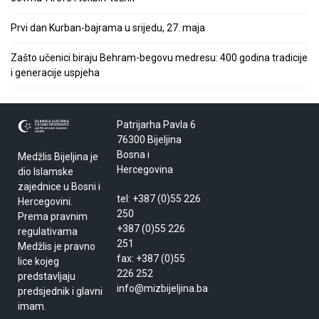
Prvi dan Kurban-bajrama u srijedu, 27. maja
Zašto učenici biraju Behram-begovu medresu: 400 godina tradicije
i generacije uspjeha
Patrijarha Pavla 6
76300 Bijeljina
Bosna i
Medžlis Bijeljina je
Hercegovina
dio Islamske
zajednice u Bosni i
tel: +387 (0)55 226
Hercegovini.
250
Prema pravnim
+387 (0)55 226
regulativama
251
Medžlis je pravno
fax: +387 (0)55
lice kojeg
226 252
predstavljaju
info@mizbijeljina.ba
predsjednik i glavni
imam.