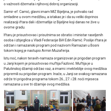
o važnosti džemata i njihovoj dobroj organizaciji.
Samir-ef. Camić, glavni imam MIZ Bijeljina, je pohvalio rad
omladine u ovom medžlisu, a istakao je i da su veliki doprinos
realizaciji iftara dali i džematlije iz Bijeljine koji danas ne žive u
ovome gradu.
Iftaru je prisustvovao i prisutnima se obratio i ministar raseljenih
osoba i izbjeglica u Vladi Federacije BiH Edin Ramić. Poslije iftara je
održan i ramazanski program pod nazivom Ramazan u Bosni
tokom kojeg je nastupio Armin Muzaferija.
Istu noć, nakon teravih-namaza organizovan je prigodan program
u Janji kojem je prisustvovao muftija Fazlović. Muftija je u
Palutinskoj džamiji održao vaz, a imami i mekteblije ovog medžlisa
pripremili su prigodan program. Inače, u Janji se svakog ramazana
održe tri prigodna programa tokom 26., 27. i 28. noći mjeseca
ramazana u sve tri džamije ovog medžlisa.