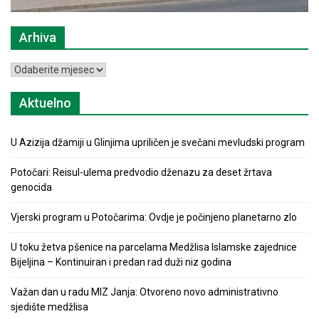
Arhiva
Arhiva
Aktuelno
U Azizija džamiji u Glinjima upriličen je svečani mevludski program
Potočari: Reisul-ulema predvodio dženazu za deset žrtava
genocida
Vjerski program u Potočarima: Ovdje je počinjeno planetarno zlo
U toku žetva pšenice na parcelama Medžlisa Islamske zajednice
Bijeljina – Kontinuiran i predan rad duži niz godina
Važan dan u radu MIZ Janja: Otvoreno novo administrativno
sjedište medžlisa