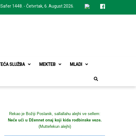
 Safer 1448. - Četvrtak, 6. August 2026.
TEĆA SLUŽBA
MEKTEB
MLADI
Rekao je Božiji Poslanik, sallallahu alejhi ve sellem:
Neće ući u Džennet onaj koji kida rodbinske veze.
(Muttefekun alejhi)