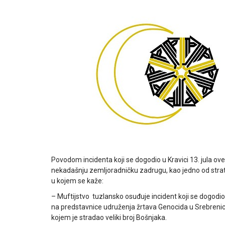
Povodom incidenta koji se dogodio u Kravici 13. jula o
nekadašnju zemljoradničku zadrugu, kao jedno od strati
u kojem se kaže:
– Muftijstvo tuzlansko osuđuje incident koji se dogodio 
na predstavnice udruženja žrtava Genocida u Srebrenici, p
kojem je stradao veliki broj Bošnjaka.