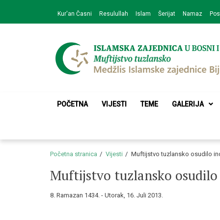
Skip
Skip
Kur'an Časni
Resulullah
Islam
Šerijat
Namaz
Pos
to
to
navigation
content
Medžlis Islamske 
Službena web prezentacija
POČETNA
VIJESTI
TEME
GALERIJA
Početna stranica
Vijesti
Muftijstvo tuzlansko osudilo inc
Muftijstvo tuzlansko osudilo 
8. Ramazan 1434. - Utorak, 16. Juli 2013.