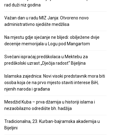
rad duži niz godina
Važan dan u radu MIZ Janja: Otvoreno novo
administrativno sjedište medžlisa
Na mjestu gdje sjećanje ne blijedi: obilježene dvije
decenije memorijala u Logu pod Mangartom
Svečani ispraćaj predškolaca u Mektebu za
predškolski uzrast „Dječija radost“ Bijeljina
Islamska zajednica: Novi visoki predstavnik mora biti
osoba koja će na prvo mjesto staviti interese BiH,
njenih naroda i građana
Mesdžid Kuba – prva džamija u historiji islama i
nezaobilazno odredište bh. hadžija
Tradicionalna, 23. Kurban-bajramska akademija u
Bijeljini