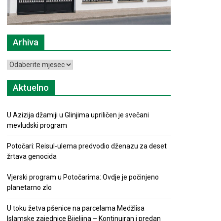
Arhiva
Arhiva
Aktuelno
U Azizija džamiji u Glinjima upriličen je svečani
mevludski program
Potočari: Reisul-ulema predvodio dženazu za deset
žrtava genocida
Vjerski program u Potočarima: Ovdje je počinjeno
planetarno zlo
U toku žetva pšenice na parcelama Medžlisa
Islamske zajednice Bijeljina – Kontinuiran i predan