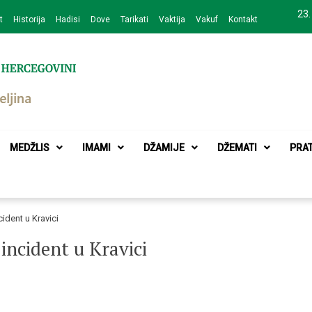
23.
t
Historija
Hadisi
Dove
Tarikati
Vaktija
Vakuf
Kontakt
zajednice Bijeljina
MEDŽLIS
IMAMI
DŽAMIJE
DŽEMATI
PRA
ident u Kravici
incident u Kravici