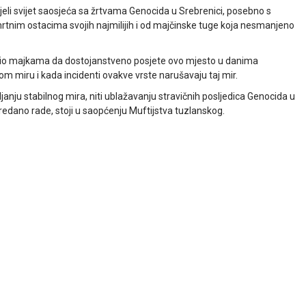
jeli svijet saosjeća sa žrtvama Genocida u Srebrenici, posebno s
rtnim ostacima svojih najmilijih i od majčinske tuge koja nesmanjeno
ćio majkama da dostojanstveno posjete ovo mjesto u danima
miru i kada incidenti ovakve vrste narušavaju taj mir.
anju stabilnog mira, niti ublažavanju stravičnih posljedica Genocida u
 predano rade, stoji u saopćenju Muftijstva tuzlanskog.