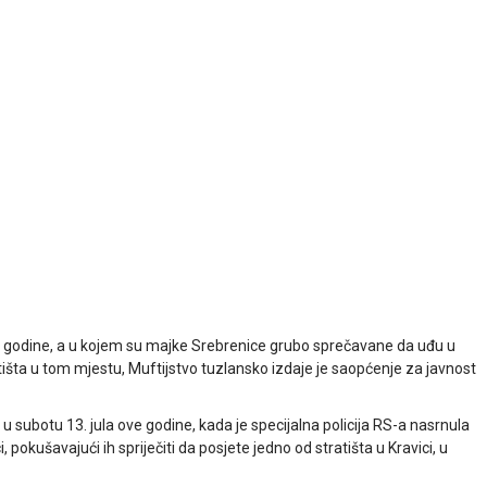
ve godine, a u kojem su majke Srebrenice grubo sprečavane da uđu u
šta u tom mjestu, Muftijstvo tuzlansko izdaje je saopćenje za javnost
u subotu 13. jula ove godine, kada je specijalna policija RS-a nasrnula
okušavajući ih spriječiti da posjete jedno od stratišta u Kravici, u