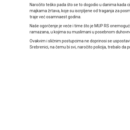
Naročito teško pada što se to dogodio u danima kada ci
majkama žrtava, koje su iscrpljene od traganja za posm
traje već osamnaest godina.
Naše ogorčenje je veće i time što je MUP RS onemogu
ramazana, u kojima su muslimani u posebnom duhovnom 
Ovakvim i sličnim postupcima ne doprinosi se uspostavlj
Srebrenici, na čemu bi svi, naročito policija, trebalo da