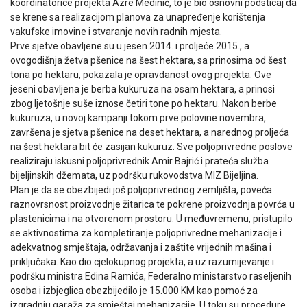
koordinatorice projekta Azre Medinić, to je bio osnovni podsticaj da
se krene sa realizacijom planova za unapređenje korištenja
vakufske imovine i stvaranje novih radnih mjesta.
Prve sjetve obavljene su u jesen 2014. i proljeće 2015., a
ovogodišnja žetva pšenice na šest hektara, sa prinosima od šest
tona po hektaru, pokazala je opravdanost ovog projekta. Ove
jeseni obavljena je berba kukuruza na osam hektara, a prinosi
zbog ljetošnje suše iznose četiri tone po hektaru. Nakon berbe
kukuruza, u novoj kampanji tokom prve polovine novembra,
završena je sjetva pšenice na deset hektara, a narednog proljeća
na šest hektara bit će zasijan kukuruz. Sve poljoprivredne poslove
realiziraju iskusni poljoprivrednik Amir Bajrić i prateća služba
bijeljinskih džemata, uz podršku rukovodstva MIZ Bijeljina.
Plan je da se obezbijedi još poljoprivrednog zemljišta, poveća
raznovrsnost proizvodnje žitarica te pokrene proizvodnja povrća u
plastenicima i na otvorenom prostoru. U međuvremenu, pristupilo
se aktivnostima za kompletiranje poljoprivredne mehanizacije i
adekvatnog smještaja, održavanja i zaštite vrijednih mašina i
priključaka. Kao dio cjelokupnog projekta, a uz razumijevanje i
podršku ministra Edina Ramića, Federalno ministarstvo raseljenih
osoba i izbjeglica obezbijedilo je 15.000 KM kao pomoć za
izgradnju garaža za smještaj mehanizacije. U toku su procedure