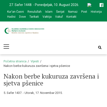
Skip
Skip
27. Safer 1448. - Ponedjeljak, 10. August 2026.
to
to
Kur'an Časni
Resulullah
Islam
Šerijat
Namaz
Post
Historija
navigation
content
Hadisi
Dove
Tarikati
Vaktija
Vakuf
Kontakt
Medžlis Islamske
Službena web prezentacija
Primary
zajednice Bijeljina
Menu
Početna stranica
Vijesti
Nakon berbe kukuruza završena i sjetva pšenice
Nakon berbe kukuruza završena i
sjetva pšenice
5. Safer 1437. - Utorak, 17. Novembar 2015.