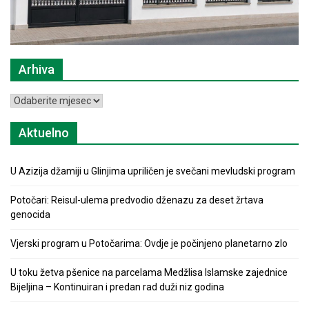
Arhiva
Arhiva
Aktuelno
U Azizija džamiji u Glinjima upriličen je svečani mevludski program
Potočari: Reisul-ulema predvodio dženazu za deset žrtava
genocida
Vjerski program u Potočarima: Ovdje je počinjeno planetarno zlo
U toku žetva pšenice na parcelama Medžlisa Islamske zajednice
Bijeljina – Kontinuiran i predan rad duži niz godina