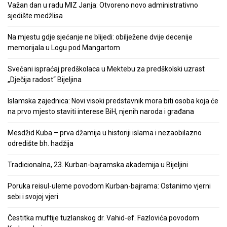
Važan dan u radu MIZ Janja: Otvoreno novo administrativno
sjedište medžlisa
Na mjestu gdje sjećanje ne blijedi: obilježene dvije decenije
memorijala u Logu pod Mangartom
Svečani ispraćaj predškolaca u Mektebu za predškolski uzrast
„Dječija radost“ Bijeljina
Islamska zajednica: Novi visoki predstavnik mora biti osoba koja će
na prvo mjesto staviti interese BiH, njenih naroda i građana
Mesdžid Kuba – prva džamija u historiji islama i nezaobilazno
odredište bh. hadžija
Tradicionalna, 23. Kurban-bajramska akademija u Bijeljini
Poruka reisul-uleme povodom Kurban-bajrama: Ostanimo vjerni
sebi i svojoj vjeri
Čestitka muftije tuzlanskog dr. Vahid-ef. Fazlovića povodom