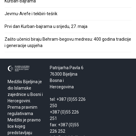
Kurban-bajrama
Jevmu-Arefe i tekbiri-tešrik
Prvi dan Kurban-bajrama u srijedu, 27. maja
Zašto učenici biraju Behram-begovu medresu: 400 godina tradicije
i generacije uspjeha
Patrijarha Pavla 6
76300 Bijeljina
Bosna i
Medžlis Bijeljina je
Hercegovina
dio Islamske
zajednice u Bosni i
tel: +387 (0)55 226
Hercegovini.
250
Prema pravnim
+387 (0)55 226
regulativama
251
Medžlis je pravno
fax: +387 (0)55
lice kojeg
226 252
predstavljaju