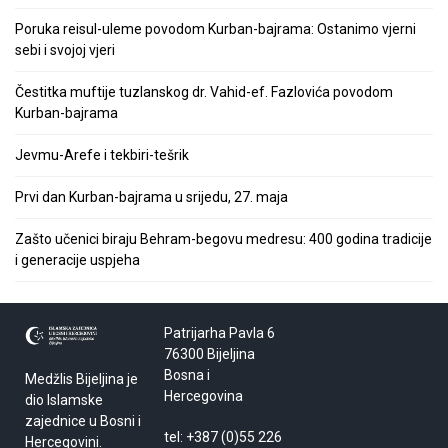
Poruka reisul-uleme povodom Kurban-bajrama: Ostanimo vjerni
sebi i svojoj vjeri
Čestitka muftije tuzlanskog dr. Vahid-ef. Fazlovića povodom
Kurban-bajrama
Jevmu-Arefe i tekbiri-tešrik
Prvi dan Kurban-bajrama u srijedu, 27. maja
Zašto učenici biraju Behram-begovu medresu: 400 godina tradicije
i generacije uspjeha
Patrijarha Pavla 6
76300 Bijeljina
Bosna i
Medžlis Bijeljina je
Hercegovina
dio Islamske
zajednice u Bosni i
tel: +387 (0)55 226
Hercegovini.