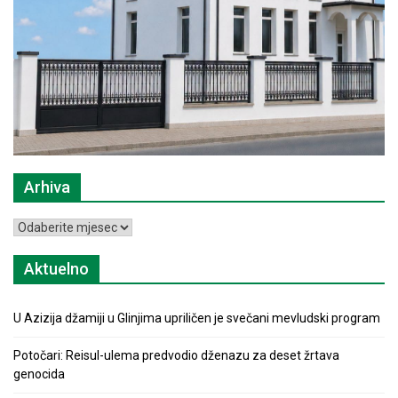
Arhiva
Arhiva
Aktuelno
U Azizija džamiji u Glinjima upriličen je svečani mevludski program
Potočari: Reisul-ulema predvodio dženazu za deset žrtava
genocida