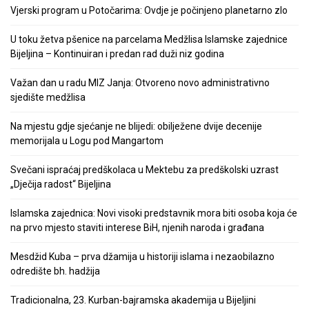
Vjerski program u Potočarima: Ovdje je počinjeno planetarno zlo
U toku žetva pšenice na parcelama Medžlisa Islamske zajednice
Bijeljina – Kontinuiran i predan rad duži niz godina
Važan dan u radu MIZ Janja: Otvoreno novo administrativno
sjedište medžlisa
Na mjestu gdje sjećanje ne blijedi: obilježene dvije decenije
memorijala u Logu pod Mangartom
Svečani ispraćaj predškolaca u Mektebu za predškolski uzrast
„Dječija radost“ Bijeljina
Islamska zajednica: Novi visoki predstavnik mora biti osoba koja će
na prvo mjesto staviti interese BiH, njenih naroda i građana
Mesdžid Kuba – prva džamija u historiji islama i nezaobilazno
odredište bh. hadžija
Tradicionalna, 23. Kurban-bajramska akademija u Bijeljini