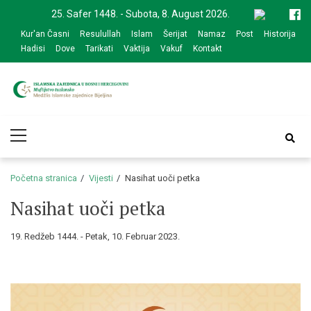
Skip
Skip
25. Safer 1448. - Subota, 8. August 2026.
to
to
Kur'an Časni
Resulullah
Islam
Šerijat
Namaz
Post
Historija
navigation
content
Hadisi
Dove
Tarikati
Vaktija
Vakuf
Kontakt
Medžlis Islamske
Službena web prezentacija
Primary
zajednice Bijeljina
Menu
Početna stranica
Vijesti
Nasihat uoči petka
Nasihat uoči petka
19. Redžeb 1444. - Petak, 10. Februar 2023.