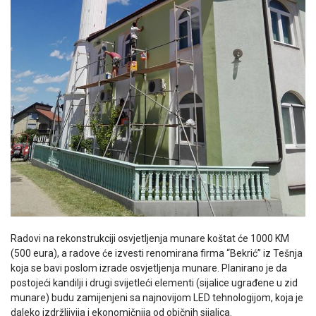
Radovi na rekonstrukciji osvjetljenja munare koštat će 1000 KM
(500 eura), a radove će izvesti renomirana firma “Bekrić” iz Tešnja
koja se bavi poslom izrade osvjetljenja munare. Planirano je da
postojeći kandilji i drugi svijetleći elementi (sijalice ugrađene u zid
munare) budu zamijenjeni sa najnovijom LED tehnologijom, koja je
daleko izdržljivija i ekonomičnija od običnih sijalica.