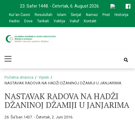
Skip
Skip
23. Safer 1448. - Četvrtak, 6. August 2026.
to
to
Kur'an Časni
Resulullah
Islam
Šerijat
Namaz
Post
Historija
navigation
content
Hadisi
Dove
Tarikati
Vaktija
Vakuf
Kontakt
Medžlis Islamske
Službena web prezentacija
Primary
zajednice Bijeljina
Menu
Početna stranica
Vijesti
NASTAVAK RADOVA NA HADŽI DŽANINOJ DŽAMIJI U JANJARIMA
NASTAVAK RADOVA NA HADŽI
DŽANINOJ DŽAMIJI U JANJARIMA
26. Ša'ban 1437. - Četvrtak, 2. Juni 2016.