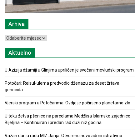
Arhiva
Arhiva
Aktuelno
U Azizija džamiji u Glinjima upriličen je svečani mevludski program
Potočari: Reisul-ulema predvodio dženazu za deset žrtava
genocida
Vjerski program u Potočarima: Ovdje je počinjeno planetarno zlo
U toku žetva pšenice na parcelama Medžlisa Islamske zajednice
Bijeljina – Kontinuiran i predan rad duži niz godina
Važan dan u radu MIZ Janja: Otvoreno novo administrativno