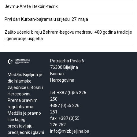
Jevmu-Arefe i tekbiri-tešrik
Prvi dan Kurban-bajrama u srijedu, 27. maja
Zašto učenici biraju Behram-begovu medresu: 400 godina tradicije
i generacije uspjeha
Patrijarha Pavla 6
76300 Bijeljina
Bosna i
Medžlis Bijeljina je
Hercegovina
dio Islamske
zajednice u Bosni i
tel: +387 (0)55 226
Hercegovini.
250
Prema pravnim
+387 (0)55 226
regulativama
251
Medžlis je pravno
fax: +387 (0)55
lice kojeg
226 252
predstavljaju
info@mizbijeljina.ba
predsjednik i glavni