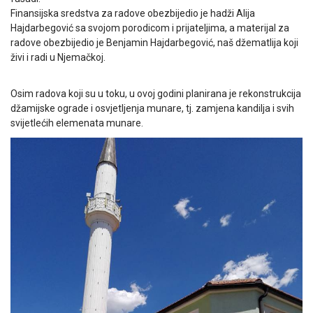
Finansijska sredstva za radove obezbijedio je hadži Alija
Hajdarbegović sa svojom porodicom i prijateljima, a materijal za
radove obezbijedio je Benjamin Hajdarbegović, naš džematlija koji
živi i radi u Njemačkoj.
Osim radova koji su u toku, u ovoj godini pla
nirana je rekonstrukcija
džamijske ograde i osvjetljenja munare, tj. zamjena kandilja i svih
svijetlećih elemenata munare.