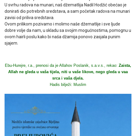
U svrhu radova na munari, naš džematlija Nadil Hodžić obećao je
donirati dio potrebnih sredstava, a sam početak radova na munari
zavisi od priliva sredstava.
Ovom prilikom pozivamo i molimo naše džematlije i sve ljude
dobre volje da nam, u skladu sa svojim mogućnostima, pomognu u
ovom hairli poslu kako bi naša džamija ponovo zasjala punim
sjajem.
Ebu-Hurejre, r.a., prenosi da je Allahov Poslanik, s.a.v.s., rekao:
Zaista,
Allah ne gleda u vaša tijela, niti u vaše likove, nego gleda u vaa
srca i vaša djela.
Hadis bilježi: Muslim