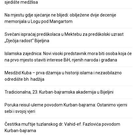
sjedište medžlisa
Na mjestu gdje sjećanje ne blijedi: obilježene dvije decenije
memorijala u Logu pod Mangartom
Svečani ispraćaj predškolaca u Mektebu za predškolski uzrast
„Dječija radost“ Bijeljina
Islamska zajednica: Novi visoki predstavnik mora biti osoba koja će
na prvo mjesto staviti interese BiH, njenih naroda i građana
Mesdžid Kuba – prva džamija u historiji islama i nezaobilazno
odredište bh. hadžija
Tradicionalna, 23. Kurban-bajramska akademija u Bijeljini
Poruka reisul-uleme povodom Kurban-bajrama: Ostanimo vjerni
sebi i svojoj vjeri
Čestitka muftije tuzlanskog dr. Vahid-ef. Fazlovića povodom
Kurban-bajrama