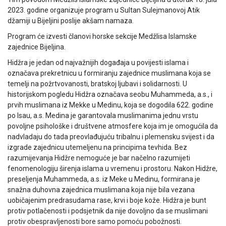
2023. godine organizuje program u Sultan Sulejmanovoj Atik
džamiji u Bijeljini poslije akšam namaza.
Program će izvesti članovi horske sekcije Medžlisa Islamske
zajednice Bijeljina.
Hidžra je jedan od najvažnijih događaja u povijesti islama i
označava prekretnicu u formiranju zajednice muslimana koja se
temelji na požrtvovanosti, bratskoj ljubavi i solidarnosti. U
historijskom pogledu Hidžra označava seobu Muhammeda, a.s., i
prvih muslimana iz Mekke u Medinu, koja se dogodila 622. godine
po Isau, a.s. Medina je garantovala muslimanima jednu vrstu
povoljne psihološke i društvene atmosfere koja im je omogućila da
nadvladaju do tada preovlađujuću tribalnu i plemensku svijest i da
izgrade zajednicu utemeljenu na principima tevhida. Bez
razumijevanja Hidžre nemoguće je bar načelno razumijeti
fenomenologiju širenja islama u vremenu i prostoru. Nakon Hidžre,
preseljenja Muhammeda, a.s. iz Meke u Medinu, formirana je
snažna duhovna zajednica muslimana koja nije bila vezana
uobičajenim predrasudama rase, krvi i boje kože. Hidžra je bunt
protiv potlačenosti i podsjetnik da nije dovoljno da se muslimani
protiv obespravljenosti bore samo pomoću pobožnosti.