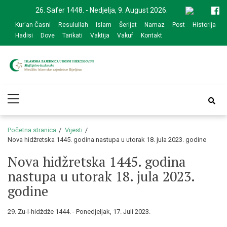
Skip
Skip
26. Safer 1448. - Nedjelja, 9. August 2026.
to
to
Kur'an Časni
Resulullah
Islam
Šerijat
Namaz
Post
Historija
navigation
content
Hadisi
Dove
Tarikati
Vaktija
Vakuf
Kontakt
Medžlis Islamske
Službena web prezentacija
Primary
zajednice Bijeljina
Menu
Početna stranica
Vijesti
Nova hidžretska 1445. godina nastupa u utorak 18. jula 2023. godine
Nova hidžretska 1445. godina
nastupa u utorak 18. jula 2023.
godine
29. Zu-l-hidždže 1444. - Ponedjeljak, 17. Juli 2023.