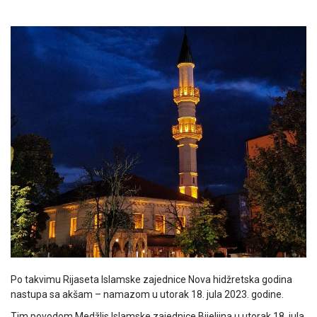
Po takvimu Rijaseta Islamske zajednice Nova hidžretska godina
nastupa sa akšam – namazom u utorak 18. jula 2023. godine.
Tim povodom Medžlis Islamske zajednice Bijeljina u utorak 18. jula