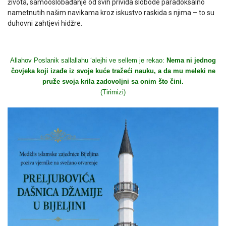
života, samooslobađanje od svih privida slobode paradoksalno
nametnutih našim navikama kroz iskustvo raskida s njima – to su
duhovni zahtjevi hidžre.
Allahov Poslanik sallallahu ‘alejhi ve sellem je rekao:
Nema ni jednog
čovjeka koji izađe iz svoje kuće tražeći nauku, a da mu meleki ne
pruže svoja krila zadovoljni sa onim što čini.
(Tirimizi)