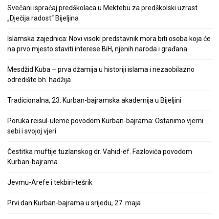
Svečani ispraćaj predškolaca u Mektebu za predškolski uzrast
„Dječija radost“ Bijeljina
Islamska zajednica: Novi visoki predstavnik mora biti osoba koja će
na prvo mjesto staviti interese BiH, njenih naroda i građana
Mesdžid Kuba – prva džamija u historiji islama i nezaobilazno
odredište bh. hadžija
Tradicionalna, 23. Kurban-bajramska akademija u Bijeljini
Poruka reisul-uleme povodom Kurban-bajrama: Ostanimo vjerni
sebi i svojoj vjeri
Čestitka muftije tuzlanskog dr. Vahid-ef. Fazlovića povodom
Kurban-bajrama
Jevmu-Arefe i tekbiri-tešrik
Prvi dan Kurban-bajrama u srijedu, 27. maja