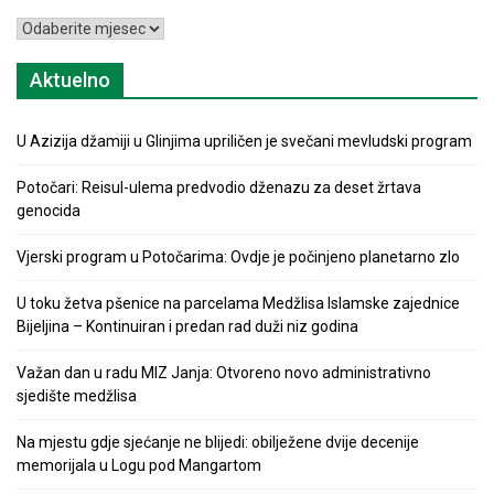
Arhiva
Aktuelno
U Azizija džamiji u Glinjima upriličen je svečani mevludski program
Potočari: Reisul-ulema predvodio dženazu za deset žrtava
genocida
Vjerski program u Potočarima: Ovdje je počinjeno planetarno zlo
U toku žetva pšenice na parcelama Medžlisa Islamske zajednice
Bijeljina – Kontinuiran i predan rad duži niz godina
Važan dan u radu MIZ Janja: Otvoreno novo administrativno
sjedište medžlisa
Na mjestu gdje sjećanje ne blijedi: obilježene dvije decenije
memorijala u Logu pod Mangartom