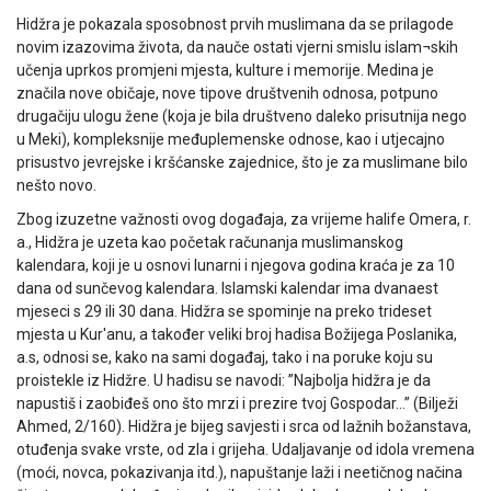
Hidžra je pokazala sposobnost prvih muslimana da se prilagode
novim izazovima života, da nauče ostati vjerni smislu islam¬skih
učenja uprkos promjeni mjesta, kulture i memorije. Medina je
značila nove običaje, nove tipove društvenih odnosa, potpuno
drugačiju ulogu žene (koja je bila društveno daleko prisutnija nego
u Meki), kompleksnije međuplemenske odnose, kao i utjecajno
prisustvo jevrejske i kršćanske zajednice, što je za muslimane bilo
nešto novo.
Zbog izuzetne važnosti ovog događaja, za vrijeme halife Omera, r.
a., Hidžra je uzeta kao početak računanja muslimanskog
kalendara, koji je u osnovi lunarni i njegova godina kraća je za 10
dana od sunčevog kalendara. Islamski kalendar ima dvanaest
mjeseci s 29 ili 30 dana. Hidžra se spominje na preko trideset
mjesta u Kur'anu, a također veliki broj hadisa Božijega Poslanika,
a.s, odnosi se, kako na sami događaj, tako i na poruke koju su
proistekle iz Hidžre. U hadisu se navodi: ”Najbolja hidžra je da
napustiš i zaobiđeš ono što mrzi i prezire tvoj Gospodar…” (Bilježi
Ahmed, 2/160). Hidžra je bijeg savjesti i srca od lažnih božanstava,
otuđenja svake vrste, od zla i grijeha. Udaljavanje od idola vremena
(moći, novca, pokazivanja itd.), napuštanje laži i neetičnog načina