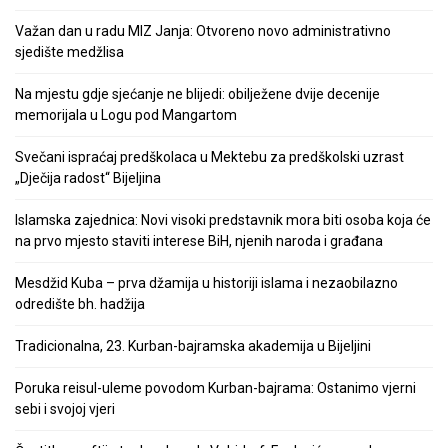
Važan dan u radu MIZ Janja: Otvoreno novo administrativno
sjedište medžlisa
Na mjestu gdje sjećanje ne blijedi: obilježene dvije decenije
memorijala u Logu pod Mangartom
Svečani ispraćaj predškolaca u Mektebu za predškolski uzrast
„Dječija radost“ Bijeljina
Islamska zajednica: Novi visoki predstavnik mora biti osoba koja će
na prvo mjesto staviti interese BiH, njenih naroda i građana
Mesdžid Kuba – prva džamija u historiji islama i nezaobilazno
odredište bh. hadžija
Tradicionalna, 23. Kurban-bajramska akademija u Bijeljini
Poruka reisul-uleme povodom Kurban-bajrama: Ostanimo vjerni
sebi i svojoj vjeri