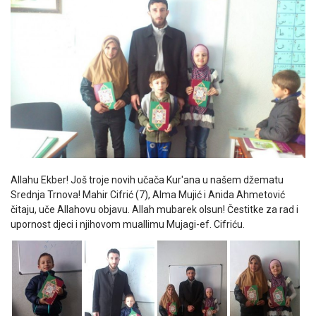
Allahu Ekber! Još troje novih učača Kur'ana u našem džematu
Srednja Trnova! Mahir Cifrić (7), Alma Mujić i Anida Ahmetović
čitaju, uče Allahovu objavu. Allah mubarek olsun! Čestitke za rad i
upornost djeci i njihovom muallimu Mujagi-ef. Cifriću.