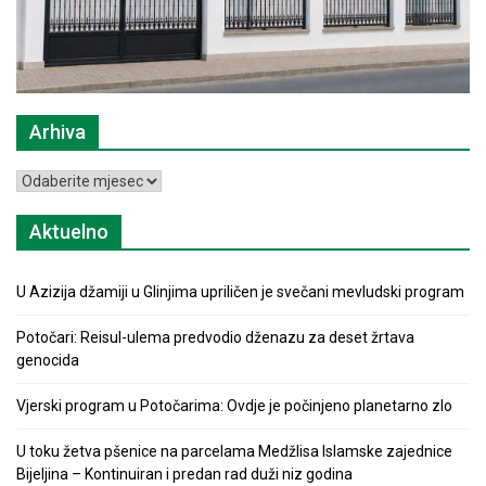
Arhiva
Arhiva
Aktuelno
U Azizija džamiji u Glinjima upriličen je svečani mevludski program
Potočari: Reisul-ulema predvodio dženazu za deset žrtava
genocida
Vjerski program u Potočarima: Ovdje je počinjeno planetarno zlo
U toku žetva pšenice na parcelama Medžlisa Islamske zajednice
Bijeljina – Kontinuiran i predan rad duži niz godina