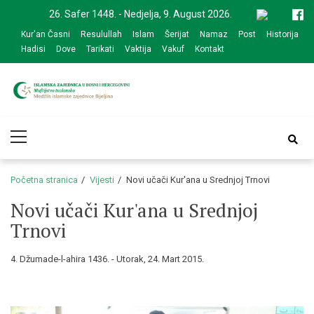
Skip
Skip
26. Safer 1448. - Nedjelja, 9. August 2026.
to
to
Kur'an Časni
Resulullah
Islam
Šerijat
Namaz
Post
Historija
navigation
content
Hadisi
Dove
Tarikati
Vaktija
Vakuf
Kontakt
Medžlis Islamske
Službena web prezentacija
Primary
zajednice Bijeljina
Menu
Početna stranica
Vijesti
Novi učači Kur'ana u Srednjoj Trnovi
Novi učači Kur'ana u Srednjoj
Trnovi
4. Džumade-l-ahira 1436. - Utorak, 24. Mart 2015.