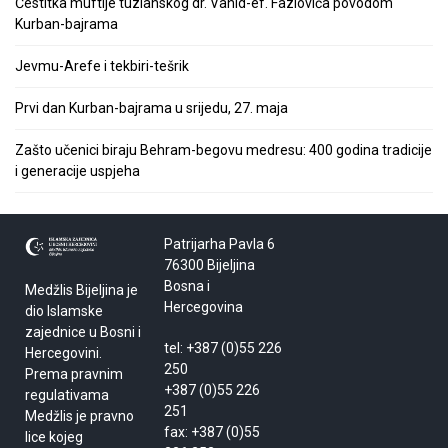
Čestitka muftije tuzlanskog dr. Vahid-ef. Fazlovića povodom
Kurban-bajrama
Jevmu-Arefe i tekbiri-tešrik
Prvi dan Kurban-bajrama u srijedu, 27. maja
Zašto učenici biraju Behram-begovu medresu: 400 godina tradicije
i generacije uspjeha
Patrijarha Pavla 6
76300 Bijeljina
Bosna i
Medžlis Bijeljina je
Hercegovina
dio Islamske
zajednice u Bosni i
tel: +387 (0)55 226
Hercegovini.
250
Prema pravnim
+387 (0)55 226
regulativama
251
Medžlis je pravno
fax: +387 (0)55
lice kojeg