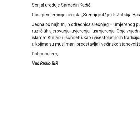
Serijal uređuje Samedin Kadić.
Gost prve emisije serijala „Srednji put“ je dr. Zuhdija Ha
Jedna od najbitnijih odrednica srednjeg – umjerenog put
različitih vjerovanja, uvjerenja i usmjerenja. Obje vrije
islama: Kur'anu i sunnetu, kao i višestoljetnom tradicijom
u kojima su muslimani predstavljali većinsko stanovništ
Dobar prijem,
Vaš Radio BIR