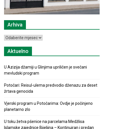
Arhiva
Arhiva
Aktuelno
U Azizija džamiji u Glinjima upriličen je svečani
mevludski program
Potočari: Reisul-ulema predvodio dženazu za deset
žrtava genocida
Vjerski program u Potočarima: Ovdje je počinjeno
planetarno zlo
U toku žetva pšenice na parcelama Medžlisa
Islamske zajednice Bijeljina – Kontinuiran i predan