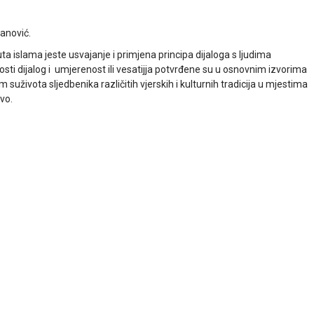
sanović.
a islama jeste usvajanje i primjena principa dijaloga s ljudima
dnosti dijalog i umjerenost ili vesatijja potvrđene su u osnovnim izvorima
 suživota sljedbenika različitih vjerskih i kulturnih tradicija u mjestima
vo.