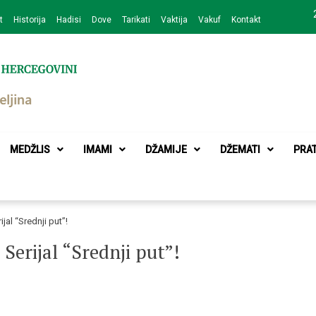
t
Historija
Hadisi
Dove
Tarikati
Vaktija
Vakuf
Kontakt
zajednice Bijeljina
MEDŽLIS
IMAMI
DŽAMIJE
DŽEMATI
PRA
jal “Srednji put”!
Serijal “Srednji put”!