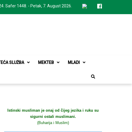
24. Safer 1448. - Petak, 7. August 2026.
TEĆA SLUŽBA
MEKTEB
MLADI
Istinski musliman je onaj od čijeg jezika i ruku su
sigurni ostali muslimani.
(Buharija i Muslim)