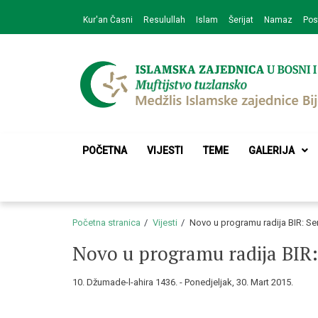
Skip
Skip
Kur'an Časni
Resulullah
Islam
Šerijat
Namaz
Pos
to
to
navigation
content
Medžlis Islamske 
Službena web prezentacija
POČETNA
VIJESTI
TEME
GALERIJA
Početna stranica
Vijesti
Novo u programu radija BIR: Seri
Novo u programu radija BIR: 
10. Džumade-l-ahira 1436. - Ponedjeljak, 30. Mart 2015.