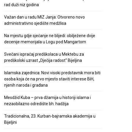
rad duži niz godina
Važan dan u radu MIZ Janja: Otvoreno novo
administrativno sjedište medžlisa
Na mjestu gdje sjećanje ne blijedi: obilježene dvije
decenije memorijala u Logu pod Mangartom
Svečani ispraćaj predškolaca u Mektebu za
predškolski uzrast „Dječija radost“ Bijeljina
Islamska zajednica: Novi visoki predstavnik mora biti
osoba koja će na prvo mjesto staviti interese BiH,
njenih naroda i građana
Mesdžid Kuba – prva džamija u historiji islama i
nezaobilazno odredište bh. hadžija
Tradicionalna, 23. Kurban-bajramska akademija u
Bijeljini