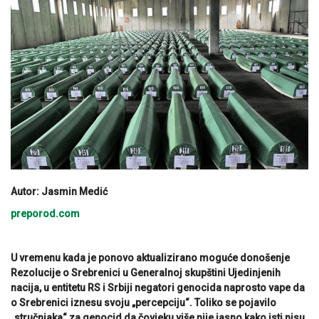
Autor: Jasmin Medić
preporod.com
U vremenu kada je ponovo aktualizirano moguće donošenje
Rezolucije o Srebrenici u Generalnoj skupštini Ujedinjenih
nacija, u entitetu RS i Srbiji negatori genocida naprosto vape da
o Srebrenici iznesu svoju „percepciju“. Toliko se pojavilo
„stručnjaka“ za genocid da čovjeku više nije jasno kako isti nisu