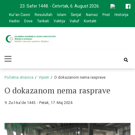
Skip
Skip
23. Safer 1448. - Četvrtak, 6. August 2026.
to
to
Kur'an Časni
Resulullah
Islam
Šerijat
Namaz
Post
Historija
navigation
content
Hadisi
Dove
Tarikati
Vaktija
Vakuf
Kontakt
Medžlis Islamske
Službena web prezentacija
Primary
zajednice Bijeljina
Menu
Početna stranica
Vijesti
O dokazanom nema rasprave
O dokazanom nema rasprave
9. Zu-l-ka'de 1445. - Petak, 17. Maj 2024.