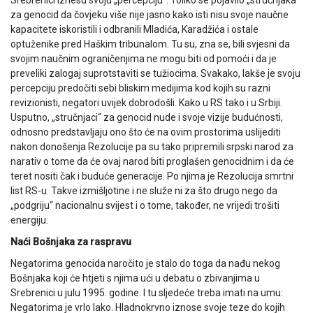
za genocid da čovjeku više nije jasno kako isti nisu svoje naučne
kapacitete iskoristili i odbranili Mladića, Karadžića i ostale
optuženike pred Haškim tribunalom. Tu su, zna se, bili svjesni da
svojim naučnim ograničenjima ne mogu biti od pomoći i da je
preveliki zalogaj suprotstaviti se tužiocima. Svakako, lakše je svoju
percepciju predočiti sebi bliskim medijima kod kojih su razni
revizionisti, negatori uvijek dobrodošli. Kako u RS tako i u Srbiji.
Usputno, „stručnjaci“ za genocid nude i svoje vizije budućnosti,
odnosno predstavljaju ono što će na ovim prostorima uslijediti
nakon donošenja Rezolucije pa su tako pripremili srpski narod za
narativ o tome da će ovaj narod biti proglašen genocidnim i da će
teret nositi čak i buduće generacije. Po njima je Rezolucija smrtni
list RS-u. Takve izmišljotine i ne služe ni za što drugo nego da
„podgriju“ nacionalnu svijest i o tome, također, ne vrijedi trošiti
energiju.
Naći Bošnjaka za raspravu
Negatorima genocida naročito je stalo do toga da nađu nekog
Bošnjaka koji će htjeti s njima ući u debatu o zbivanjima u
Srebrenici u julu 1995. godine. I tu sljedeće treba imati na umu:
Negatorima je vrlo lako. Hladnokrvno iznose svoje teze do kojih