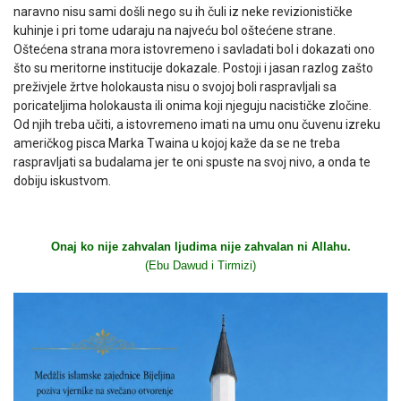
naravno nisu sami došli nego su ih čuli iz neke revizionističke
kuhinje i pri tome udaraju na najveću bol oštećene strane.
Oštećena strana mora istovremeno i savladati bol i dokazati ono
što su meritorne institucije dokazale. Postoji i jasan razlog zašto
preživjele žrtve holokausta nisu o svojoj boli raspravljali sa
poricateljima holokausta ili onima koji njeguju nacističke zločine.
Od njih treba učiti, a istovremeno imati na umu onu čuvenu izreku
američkog pisca Marka Twaina u kojoj kaže da se ne treba
raspravljati sa budalama jer te oni spuste na svoj nivo, a onda te
dobiju iskustvom.
Onaj ko nije zahvalan ljudima nije zahvalan ni Allahu.
(Ebu Dawud i Tirmizi)