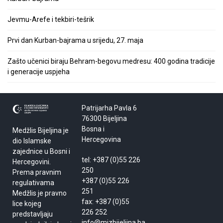
Jevmu-Arefe i tekbiri-tešrik
Prvi dan Kurban-bajrama u srijedu, 27. maja
Zašto učenici biraju Behram-begovu medresu: 400 godina tradicije
i generacije uspjeha
Patrijarha Pavla 6
76300 Bijeljina
Bosna i
Medžlis Bijeljina je
Hercegovina
dio Islamske
zajednice u Bosni i
tel: +387 (0)55 226
Hercegovini.
250
Prema pravnim
+387 (0)55 226
regulativama
251
Medžlis je pravno
fax: +387 (0)55
lice kojeg
226 252
predstavljaju
info@mizbijeljina.ba