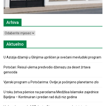
Arhiva
Arhiva
Aktuelno
U Azizija džamiji u Glinjima upriličen je svečani mevludski program
Potočari: Reisul-ulema predvodio dženazu za deset žrtava
genocida
Vjerski program u Potočarima: Ovdje je počinjeno planetarno zlo
U toku žetva pšenice na parcelama Medžlisa Islamske zajednice
Bijeljina – Kontinuiran i predan rad duži niz godina