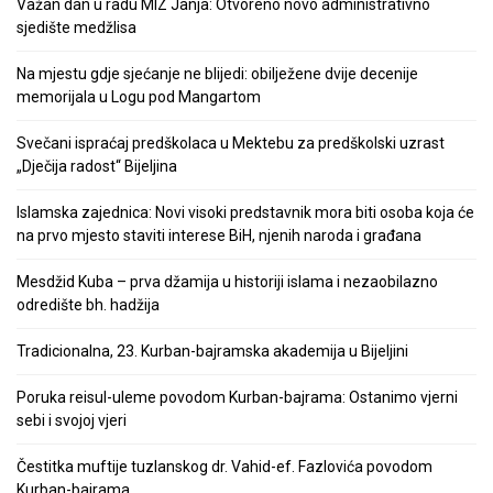
Važan dan u radu MIZ Janja: Otvoreno novo administrativno
sjedište medžlisa
Na mjestu gdje sjećanje ne blijedi: obilježene dvije decenije
memorijala u Logu pod Mangartom
Svečani ispraćaj predškolaca u Mektebu za predškolski uzrast
„Dječija radost“ Bijeljina
Islamska zajednica: Novi visoki predstavnik mora biti osoba koja će
na prvo mjesto staviti interese BiH, njenih naroda i građana
Mesdžid Kuba – prva džamija u historiji islama i nezaobilazno
odredište bh. hadžija
Tradicionalna, 23. Kurban-bajramska akademija u Bijeljini
Poruka reisul-uleme povodom Kurban-bajrama: Ostanimo vjerni
sebi i svojoj vjeri
Čestitka muftije tuzlanskog dr. Vahid-ef. Fazlovića povodom
Kurban-bajrama