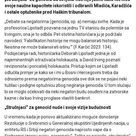
svoje naučne kapacitete iskoristili i odbranili Mladića, Karadžića
i ostale optuženike pred Haškim tribunalom.
„Debate sa negatorima (genocida, op. a) nemaju svrhe. Kada je
profesorica Lipstadt pozvana na jednu TV stanicu da polemiše sa
Irvingom, ona je to odbila. Pet stotina historičara ju je podržalo
navodeći: ‘Falsifikatori historije ne mogu balansirati historiju.
Neistina ne može balansirati istinu.’“ (F. Karčić 2023: 134).
Podsjećanja radi, historičarka Deborah Lipstadt jedna je od
najeminentnijih istraživača holokausta, a David Irving poznati
revizionista i poricatelj holokausta. Pristup kojim se Lipstadt
odlučila primjer je kako se i mi u Bosni i Hercegovini treba da
odnosimo prema negatorima genocida sve dok se ne pojavi neki
tužilac i podigne optužnicu zbog negiranja genocida. U tom slučaju
bi se moglo očekivati da neki negatori budu osuđeni na zatvorske
kazne i da kao Irving proglase vlastiti bankrot.
„Stručnjaci“ za genocid nude i svoje vizije budućnosti
U vremenu kada je ponovo aktualizirano moguće donošenje
Rezolucije o Srebrenici u Generalnoj skupštini Ujedinjenih nacija, u
entitetu RS i Srbiji negatori genocida naprosto vape da o
Srebrenici iznesu svoju „percepciju“. Toliko se pojavilo „stručnjaka“